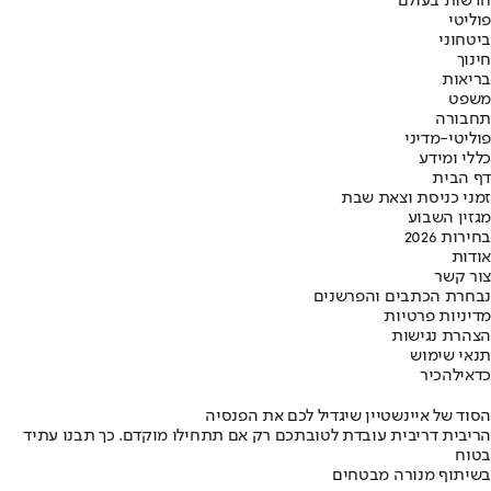
חדשות בעולם
פוליטי
ביטחוני
חינוך
בריאות
משפט
תחבורה
פוליטי-מדיני
כללי ומידע
דף הבית
זמני כניסת וצאת שבת
מגזין השבוע
בחירות 2026
אודות
צור קשר
נבחרת הכתבים והפרשנים
מדיניות פרטיות
הצהרת נגישות
תנאי שימוש
כדאי
להכיר
הסוד של איינשטיין שיגדיל לכם את הפנסיה
הריבית דריבית עובדת לטובתכם רק אם תתחילו מוקדם. כך תבנו עתיד
בטוח
בשיתוף מנורה מבטחים