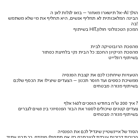
אל תישארו מאחור – בואו לגלות לאן ה-AI הולך
הבינה המלאכותית לא תחליף אנשים, היא תחליף את מי שלא משתמש
בה!
בשיתוף HIT,המכון הטכנולוגי חולון
מהפכת הרובוטיקה לבית
מהפכת הניקיון החכם: כל הבית נקי בלחיצת כפתור
בשיתוף רונלייט
הטעויות שיחתכו לכם את קצבת הפנסיה
ממשיכת כספים ועד חוסר תכנון – הצעדים שיצילו את הכסף שלכם
בשיתוף מנורה מבטחים
איך 200 ש"ח בחודש הופכים ל140 אלף ?
צעדים קטנים שיכולים לסגור את הבור הפנסיוני בין נשים לגברים
בשיתוף מנורה מבטחים
הסוד של איינשטיין שיגדיל לכם את הפנסיה
הריבית דריבית עובדת לטובתכם רק אם תתחילו מוקדם. כך תבנו עתיד