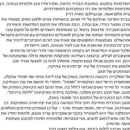
הסדנאות במקום. במטבח הבהיר והיפה, שקירותיו אבן ותקרתו גבוהה, הן
מדגימות ומלמדות את רזי המתכונים המסורתיים.
בית אלפראשה. עכו,צילום: מאיה דרין
בבית הפרפר, שהוקם על ידי נשים, בהשראת נשים ולמען נשים, פגשתי את
נורה ומנאר כורדי, אם ובתה. הבת מנהלת את תחום הסדנאות והאירוח,
והאם מעבירה סדנאות בישול. כך מגשימות השתיים חלום על מקום שבו
נשים מקומיות ישתפו את אהבתן למאכלים המקומיים עם אורחים מישראל
ומהעולם. באמצעות המפגשים עם נשות עכו זוכים המבקרים להכיר את
הרב־תרבותיות שהופכת את עכו לעיר מגוונת, חמה וייחודית.
מלבד מטבח הסדנאות יש בקומה הראשונה שני חדרי אירוח מרווחים
ומעוצבים לעילא, ובקומה העליונה ממוקמת מרפסת גדולה שמשקיפה אל
הים. זהו מקום שכולו קסם מקומי, ומומלץ לנוח בו, לשאוף אוויר טוב
ולספוג את האווירה של עיר ים־תיכונית עתיקה.
המתוקים של זנאב
אל המלבייה הקטנה והחדשה בשוק של עכו ליווה אותי שף חמודי עוקלה,
ממסעדת הרוּף־טופ המקומית "סאמה". חמודי חי ונושם את עכו העתיקה,
ומכיר כל פירור טעים שכדאי לזלול בה. אחד מהם הוא הקיוסק המתוק של
זנאב. אצל זנאב נהנים ממלבי, מחלבה ביתית ומהקינוח "לילות ביירות".
אלה הם הכוכבים של המקום הכי ססגוני בשוק.
זנאב הנהדרת מחייכת חיוך גדול ומגישה בחן את יצירותיה המתוקות. הן
מעודנות, אווריריות, חפות מעודף סוכר - ועל כן טעמיהן מדויקים ונפלאים.
ההמלצה שלי היא להצטייד בחברים שמבינים עניין וטעם, ולחוות יחדיו את
כל מה שיש לזנאב להציע. אני מבטיחה שלמחרת תחזרו לסיבוב טעימות
נוסף. מניסיון.
זנאב מכינה לילות בירות. עכו,צילום: מאיה דרין