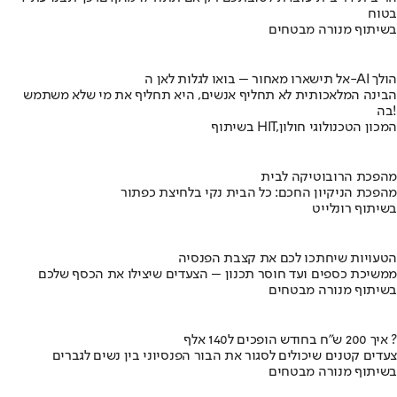
בטוח
בשיתוף מנורה מבטחים
אל תישארו מאחור – בואו לגלות לאן ה-AI הולך
הבינה המלאכותית לא תחליף אנשים, היא תחליף את מי שלא משתמש
בה!
בשיתוף HIT,המכון הטכנולוגי חולון
מהפכת הרובוטיקה לבית
מהפכת הניקיון החכם: כל הבית נקי בלחיצת כפתור
בשיתוף רונלייט
הטעויות שיחתכו לכם את קצבת הפנסיה
ממשיכת כספים ועד חוסר תכנון – הצעדים שיצילו את הכסף שלכם
בשיתוף מנורה מבטחים
איך 200 ש"ח בחודש הופכים ל140 אלף ?
צעדים קטנים שיכולים לסגור את הבור הפנסיוני בין נשים לגברים
בשיתוף מנורה מבטחים