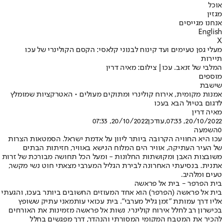
אוכל
מגזין
אנחנו מגייסים
English
X
מעלי גפן טעימים ועד קינוח לבנוני קלאסי: הקסם הקולינרי של עכו
תיירות
המלבי של זנאב. עכו| צילום: מאיה דרין
מוספים
שישבת
אמנות מקומית, אירוח קולינרי ומתוקים מעולים • האטרקציות שמומלץ
לדגום בטיול הבא בעכו
מאיה דרין
20/10/2022, 07:33
,עודכן
20/10/2022, 07:33
0
השמעה
עכו היא החוויה הקרובה ביותר ליוון על אדמת ישראל. הסמטאות הצרות
של העיר העתיקה, אוויר הים המלוח הנישא באוויר, חזיתות הבתים
משובצות האבן ומקושתות החלונות - ומעל הכל תחושה מבורכת של זרות
אתנית. בנסיעתי האחרונה לבירת הגליל המערבי מצאתי חוט נשי מקשר,
טעים ומלהיב.
בית הפרפר - בית אל פראשה
בית אל פראשה (הפרפר) הוא אחד המעוזים החשובים ביותר בעכו, והגעתי
אליו דרך עמותת "זמן גליל מערבי". בית עכואי עותמאני עתיק ששופץ
בכישרון רב לחלל אירוח קולינרי. נשות אל פראשה מזמינות את האורחים
להכיר את המטבח המקומי המסורתי והנהדר, דרך מפגשים בחלל