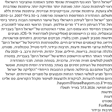
"ישראל היום" הוא גוף תקשורת שנוסד מתוך האמונה שהציבור הישראלי
ראוי לעיתונות טובה יותר, מאוזנת יותר ומדויקת יותר. עיתונות שמדברת
ולא צועקת. עיתונות אמינה, אובייקטיבית ועניינית. עיתונות אחרת וללא
תשלום. המהדורה המודפסת הראשונה פורסמה ב-30 ביולי 2007, וב-2010
הפך "ישראל היום" לעיתון הישראלי בעל שיעור החשיפה הגבוה ביותר בימי
חול. מו"ל העיתון היא ד"ר מרים אדלסון. העורך הראשי הוא עמר לחמנוביץ,
והעורך המייסד הוא עמוס רגב. אתרי האינטרנט של "ישראל היום" בעברית
ובאנגלית, כמו כן היישומונים (אפליקציות) לאנדרואיד ול-iOS, מציגים
חדשות מסביב לשעון, תוכן בלעדי, מבזקים ועדכונים, ניתוחים ופרשנויות,
וידיאו, פודקאסטים ושידורים חיים. פלטפורמות הדיגיטל של "ישראל היום"
כוללות ערוצי חדשות ודעות, תרבות ובידור, לייף סטייל, טכנולוגיה, ספורט,
כלכלה וצרכנות, בריאות, חיילים, אוכל, יהדות, תיירות ורכב. ב-2021 עלו
לאוויר האתר החדש והיישומון החדש של "ישראל היום" בעברית, במטרה
לספק לגולשים חוויה מהירה, עדכנית, בטוחה ונוחה. תכני המהדורה
המודפסת של העיתון זמינים גם באתר, במהדורה יומית מקוונת, ואפשר
לקבל אותם גם בניוזלטר. מועדון ההטבות הייחודי "הקליקה של ישראל
היום" מציע לגולשי האתר הנחות ומבצעים על מוצרים ושירותים. ישראל
היום פתוח להערות, לביקורת ולהצעות לשיפור מקהל הקוראים. פנו אלינו
במייל hayom@israelhayom.co.il.
יום חמישי, 7.5.2026
כ' באייר תשפ"ו
חדשות
דעות
ספורט
ForReal
תרבות ובידור