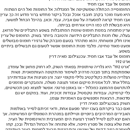
חומוס אל עבד אבו חמיד
החומוסייה הכחולה שמשקיפה אל המגדלור, אל החומות ואל הים הפתוח
היא מעוז מוכר בקרב חובבי אוכל, ובכל ביקור מחדש ברור מדוע זה כך. ערין
אבו חמיד קראה למסעדה על שם אביה, עבד, וכאן, בהיכל הכחול למשעי,
היא מבשלת לנו כמו היינו אורחים בביתה.
ערין מתמחה במנות חומוס שונות המתובלות בשפע התבלינים של מרואן,
בעלה, שלו חנות התבלינים הידועה והטובה ביותר בשוק. החומוס של ערין
אינו חלק ומשחתי, והוא מתהדר בטעם מובהק של גרגירי חומוס מבושלים
ומעט מאוד טחינה. מלבד מנות החומוס אפשר לטעום גם תבשילים ביתיים
בשפע.
חומוס אל עבד אבו חמיד. עכו,צילום: מאיה דרין
ארט 192
"ארט 192" היא גלריה שיתופית בפאתי השוק, לא רחוק מחאן אל עומדן,
שממוקמת בתוך מבנה מרהיב לשימור מהתקופה העותמאנית. נשות
הגלריה פועלות כקולקטיב גלילי מקומי יוצר, והן מציגות את עבודותיהן
בחלל אחד. לכל אמנית מיקום ואזור תצוגה משלה, והמבקרים מוזמנים
להתרשם מהמוצג כמכלול - או באופן פרטני. אפשר למצוא כאן תכשיטים,
כלי קרמיקה, עבודות טקסטיל, עבודות זכוכית, ועוד. במקום יש גם
סדנאות, הרצאות ומפגשים עם האמניות עצמן.
השוק בעכו,צילום: מאיה דרין
ואם כבר ביקרתם בעכו יותר מפעם אחת, ודאי זכיתם לסייר באולמות
האבירים המרהיבים ביופיים וטיילתם במנהרת הטמפלרים המרשימה. אך
האם יצא לכם לטייל לאורך רצועת הים המערבית והאינסופית של העיר,
זאת שלא צופה אל מפרץ חיפה, אלא פתוחה אל הכחול הגדול? ובכן, קחו
לעצמכם כמה דקות של שיטוט והתבוננות מבעד לחומות העיר העתיקה