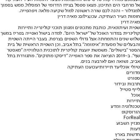
אל מרחבי הים התיכון. מצאו ספסל בצידו הדרומי של המסלול, ממש בסמוך
למגדלור - והנה לכם שורה ראשונה למול שקיעה מלאה ויפהפייה.
חומות העיר העתיקה. עכו,צילום: מאיה דרין
מאיה דרין
שפית ועיתונאית, כותבת מתכונים ומגוון תוכני קולינריה ותיירות
קולינרית במדור האוכל של "ישראל היום". למדה בישול ואפייה בפריז במשך
שלוש שנים והתמחתה אצל גדולי השפים בצרפת. בעבר הייתה השפית
והבעלים של מסעדת "אימומה" בתל אביב, וכן השפית הראשית של בית
הספר "בישולים". משמשת יועצת קולינרית לתוכנית הטלוויזיה "מאסטר
שף". ב-2019 הוציאה את ספר האפייה "דיסקו מתוקים". מתגוררת בתל
אביב, נשואה ואם לארבעה בנים.
טיולי אוכל
יעד תיירותי
עכו
עכו העתיקה
מדורים
ספורט
תרבות ובידור
לייף סטייל
אוכל
תיירות
טכנולוגיה ומדע
הורוסקופ
ForReal
מגזין השבוע
דעות
חדשות בארץ