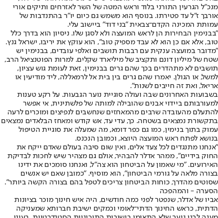
מנכ"ל הגרעין התורני בלוד וראש המטה של השר לאזרחים ותיקים אורי
אורבך ז"ל עד פטירתו. בנוסף הוא משמש גם כיום יו"ר בהתנדבות של
עמותת המכינה הקדם־צבאית "בני דוד" ביישוב עלי.
"בבנימין הבחירות הן לראש המועצה ולא לסגן שלו. ניסיון הוא בדרך כלל
טוב, אלא אם כן הוא לא עבד מספיק טוב", הוא עוקץ את יריבו, ישראל גנץ.
"מדובר במועצה ענקית עם רבבות תושבים ואלפי עובדים, בבנימין יש
שטח של מיליון דונם ותקציב של מיליארד שקלים. למרות הפוטנציאל הרב,
תושבים לא מתהדרים בכך שהם גרים בבנימין, זאת לעומת גוש עציון,
למשל, או הגולן. יאמרו שהם גרים בין בית אל לרמאללה, ליד מודיעין או
אריאל, ואת זה חייבים לשנות".
בשבועות האחרונים שבה ועולה סוגיית נוער הגבעות. על רקע טענות
למעורבותם ביידוי אבנים שהובילה למותה של פלשתינית, אי אפשר
להתעלם מהעובדה שרבים מהמאחזים שנחשבים לנפיצים ומוכרים לרעה
בתקשורת נמצאים בשטחה. כך, עדי עד, אש קודש ומאחז הבלאדים נמצאים
עמוק בתוך בנימין, כמו גם כפר דומא, מה שמעלה את סוגיית הטיפול
בנושא לפתח ראש המועצה היוצא, וכמובן הנכנס.
"אנחנו מתנגדים לכל צעד אלים, ואין שום סיבה בעולם שאדם ייקח את
החוק בידיים", ממהר אדלר להבהיר, אולם גם מצהיר שיש לחכות לבדיקת
האירועים. "מי שאמון על הביטחון הוא צה"ל, ואנחנו סומכים את ידינו
בצורה מלאה על גורמי הביטחון", הוא מוסיף. "כמובן שאם יש אנשים
שסוטים מהדרך, כוחות הביטחון צריכים לטפל בהם בצורה הקשה ביותר".
הסערה - והמהפכה
אביו של אדלר, שנפטר לפני כמה חודשים, היה איש חינוך מוכר בציונות
הדתית, כראש החינוך הדתי־לאומי וכמקים ישיבת חברותא שמעניקה
מענה לבני נוער שלא התאימו בישיבות התיכוניות הסטנדרטיות. בעיני