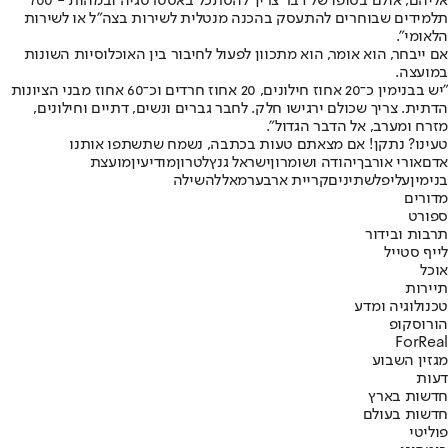
אליהם, אולם בסופו של דבר צריך להסתכל באסטרטגיה ובמהות - 700
תלמידים שבוחרים להתעסק בהכנה מנטלית לשירות בצה"ל או לשירות
הלאומי".
אם ייבחר, הוא אומר, הוא מתכוון לפעול לחיבור בין האוכלוסיות השונות
במועצה.
"יש בבנימין כ־20 אחוז חילונים, 20 אחוז חרדים וכ־60 אחוז מבני הציונות
הדתית. צריך שכולם ירגישו חלק. לחבר גברים ונשים, דתיים וחילונים,
מזרח ומערב, אל הדבר הגדול".
טעינו? נתקן! אם מצאתם טעות בכתבה, נשמח שתשתפו אותנו
אדם
אורי אורבך
יהודה ושומרון
ישראל גנץ
לטרון
מודיעין
מועצת
בנימין
עלי
פלשתינים
קריית ארבע
רמאללה
שילה
מדורים
ספורט
תרבות ובידור
לייף סטייל
אוכל
תיירות
טכנולוגיה ומדע
הורוסקופ
ForReal
מגזין השבוע
דעות
חדשות בארץ
חדשות בעולם
פוליטי