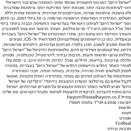
"ישראל היום" הוא גוף תקשורת שנוסד מתוך האמונה שהציבור הישראלי
ראוי לעיתונות טובה יותר, מאוזנת יותר ומדויקת יותר. עיתונות שמדברת
ולא צועקת. עיתונות אמינה, אובייקטיבית ועניינית. עיתונות אחרת וללא
תשלום. המהדורה המודפסת הראשונה פורסמה ב-30 ביולי 2007, וב-2010
הפך "ישראל היום" לעיתון הישראלי בעל שיעור החשיפה הגבוה ביותר בימי
חול. מו"ל העיתון היא ד"ר מרים אדלסון. העורך הראשי הוא עמר לחמנוביץ,
והעורך המייסד הוא עמוס רגב. אתרי האינטרנט של "ישראל היום" בעברית
ובאנגלית, כמו כן היישומונים (אפליקציות) לאנדרואיד ול-iOS, מציגים
חדשות מסביב לשעון, תוכן בלעדי, מבזקים ועדכונים, ניתוחים ופרשנויות,
וידיאו, פודקאסטים ושידורים חיים. פלטפורמות הדיגיטל של "ישראל היום"
כוללות ערוצי חדשות ודעות, תרבות ובידור, לייף סטייל, טכנולוגיה, ספורט,
כלכלה וצרכנות, בריאות, חיילים, אוכל, יהדות, תיירות ורכב. ב-2021 עלו
לאוויר האתר החדש והיישומון החדש של "ישראל היום" בעברית, במטרה
לספק לגולשים חוויה מהירה, עדכנית, בטוחה ונוחה. תכני המהדורה
המודפסת של העיתון זמינים גם באתר, במהדורה יומית מקוונת, ואפשר
לקבל אותם גם בניוזלטר. מועדון ההטבות הייחודי "הקליקה של ישראל
היום" מציע לגולשי האתר הנחות ומבצעים על מוצרים ושירותים. ישראל
היום פתוח להערות, לביקורת ולהצעות לשיפור מקהל הקוראים. פנו אלינו
במייל hayom@israelhayom.co.il.
יום שני, 29.6.2026
י"ד בתמוז תשפ"ו
חדשות
דעות
ספורט
ForReal
תרבות ובידור