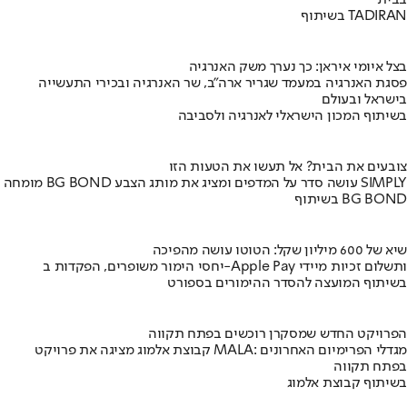
בבית
בשיתוף TADIRAN
בצל איומי איראן: כך נערך משק האנרגיה
פסגת האנרגיה במעמד שגריר ארה"ב, שר האנרגיה ובכירי התעשייה
בישראל ובעולם
בשיתוף המכון הישראלי לאנרגיה ולסביבה
צובעים את הבית? אל תעשו את הטעות הזו
מומחה BG BOND עושה סדר על המדפים ומציג את מותג הצבע SIMPLY
בשיתוף BG BOND
שיא של 600 מיליון שקל: הטוטו עושה מהפיכה
יחסי הימור משופרים, הפקדות ב-Apple Pay ותשלום זכיות מיידי
בשיתוף המועצה להסדר ההימורים בספורט
הפרויקט החדש שמסקרן רוכשים בפתח תקווה
קבוצת אלמוג מציגה את פרויקט MALA: מגדלי הפרימיום האחרונים
בפתח תקווה
בשיתוף קבוצת אלמוג