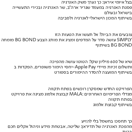
בצל איומי איראן: כך נערך משק האנרגיה
פסגת האנרגיה במעמד שגריר ארה"ב, שר האנרגיה ובכירי התעשייה
בישראל ובעולם
בשיתוף המכון הישראלי לאנרגיה ולסביבה
צובעים את הבית? אל תעשו את הטעות הזו
מומחה BG BOND עושה סדר על המדפים ומציג את מותג הצבע SIMPLY
בשיתוף BG BOND
שיא של 600 מיליון שקל: הטוטו עושה מהפיכה
יחסי הימור משופרים, הפקדות ב-Apple Pay ותשלום זכיות מיידי
בשיתוף המועצה להסדר ההימורים בספורט
הפרויקט החדש שמסקרן רוכשים בפתח תקווה
קבוצת אלמוג מציגה את פרויקט MALA: מגדלי הפרימיום האחרונים
בפתח תקווה
בשיתוף קבוצת אלמוג
כך תחסכו בחשמל בלי להזיע
מהפכת האנרגיה של תדיראן: שליטה, אבטחת מידע וניהול אקלים חכם