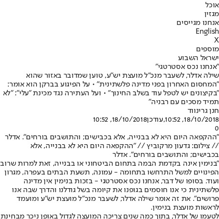
אוכל
מגזין
אנחנו מגייסים
English
X
מוספים
ישראל השבוע
"אנחנו נכס אסטרטגי"
שילה אדלר, לשעבר מנכ"ל מועצת יש"ע, טוען שמדובר באזור שהוא
"המחסום האחרון בפני מדינה פלשתינית" • על הפיגוע בברקן הוא אומר:
"בקיצונים יש לטפל עוד בשלב החינוך" • ועל העתירה נגד מכינת "עלי": "לא
תמיד מסכים עם רבניה"
חנן גרינווד
18/10/2018, 10:52
,עודכן
18/10/2018, 10:52
0
"ההקפאה היום היא לא בבנייה, אלא בכבישים; והתושבים בורחים". אדלר
// צילום: גדעון מרקוביץ // "ההקפאה היום היא לא בבנייה, אלא
בכבישים; והתושבים בורחים". אדלר
"בנימין אינה בקדמת הבמה בתחום הביטחוני או בבנייה, זאת למרות שרוב
הפינויים למשל התרחשו בתחומה - עמונה, תשעת הבתים בעפרה, מגרון
ועוד. בסופו של דבר, אנחנו נכס אסטרטגי - בזכות בנימין אין מדינה
פלשתינית כי אנו חוסמים בגופנו את קיומה בשל גודלנו והדרך שבה אנו
פרושים". את זה אומר שילה אדלר, לשעבר מנכ"ל מועצת יש"ע ומועמד
לראשות מועצת בנימין.
לטעמו של אדלר, בתוך כמה שנים צריכה המועצה לגדול באופן ניכר מבחינת