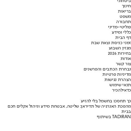
ביטחוני
חינוך
בריאות
משפט
תחבורה
פוליטי-מדיני
כללי ומידע
דף הבית
זמני כניסת וצאת שבת
מגזין השבוע
בחירות 2026
אודות
צור קשר
נבחרת הכתבים והפרשנים
מדיניות פרטיות
הצהרת נגישות
תנאי שימוש
כדאי
להכיר
כך תחסכו בחשמל בלי להזיע
מהפכת האנרגיה של תדיראן: שליטה, אבטחת מידע וניהול אקלים חכם
בבית
בשיתוף TADIRAN