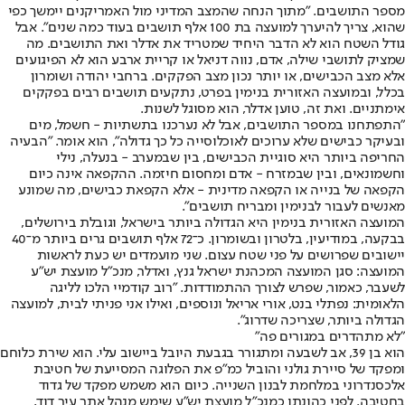
מספר התושבים. "מתוך הנחה שהמצב המדיני מול האמריקנים יימשך כפי
שהוא, צריך להיערך למועצה בת 100 אלף תושבים בעוד כמה שנים". אבל
גודל השטח הוא לא הדבר היחיד שמטריד את אדלר ואת התושבים. מה
שמציק לתושבי שילה, אדם, נווה דניאל או קריית ארבע הוא לא הפיגועים
אלא מצב הכבישים, או יותר נכון מצב הפקקים. ברחבי יהודה ושומרון
בכלל, ובמועצה האזורית בנימין בפרט, נתקעים תושבים רבים בפקקים
אימתניים. ואת זה, טוען אדלר, הוא מסוגל לשנות.
"התפתחנו במספר התושבים, אבל לא נערכנו בתשתיות - חשמל, מים
ובעיקר כבישים שלא ערוכים לאוכלוסייה כל כך גדולה", הוא אומר. "הבעיה
החריפה ביותר היא סוגיית הכבישים, בין שבמערב - בנעלה, נילי
וחשמונאים, ובין שבמזרח - אדם ומחסום חיזמה. ההקפאה אינה כיום
הקפאה של בנייה או הקפאה מדינית - אלא הקפאת כבישים, מה שמונע
מאנשים לעבור לבנימין ומבריח תושבים".
המועצה האזורית בנימין היא הגדולה ביותר בישראל, וגובלת בירושלים,
בבקעה, במודיעין, בלטרון ובשומרון. כ־72 אלף תושבים גרים ביותר מ־40
יישובים שפרושים על פני שטח עצום. שני מועמדים יש כעת לראשות
המועצה: סגן המועצה המכהנת ישראל גנץ, ואדלר, מנכ"ל מועצת יש"ע
לשעבר, כאמור, שפרש לצורך ההתמודדות. "רוב קודמיי הלכו לליגה
הלאומית: נפתלי בנט, אורי אריאל ונוספים, ואילו אני פניתי לבית, למועצה
הגדולה ביותר, שצריכה שדרוג".
"לא מתהדרים במגורים פה"
הוא בן 39, אב לשבעה ומתגורר בגבעת היובל ביישוב עלי. הוא שירת כלוחם
ומפקד של סיירת גולני והוביל כמ"פ את הפלוגה המסייעת של חטיבת
אלכסנדרוני במלחמת לבנון השנייה. כיום הוא משמש מפקד של גדוד
בחטיבה. לפני כהונתו כמנכ"ל מועצת יש"ע שימש מנהל אתר עיר דוד,