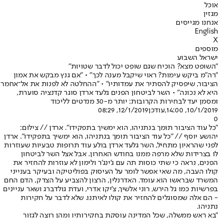
אוכל
מגזין
אנחנו מגייסים
English
X
מוספים
ישראל השבוע
"השופט מצא? הוכיח שגם שופט יכול לדבר שטויות"
"רה"מ ביקש עימות? ראוי שיקבל מענה לכך" • "אם גנץ מבקש את אמון
הציבור, שיפסיק להסתיר את עמדותיו" • "ההחלטה לא לפנות את אל־אחמר
היא לא נכונה" • השר לביטחון הפנים גלעד ארדן סוגר קדנציה סוערת,
ומסמן יעד לבחירות הקרובות: יותר מ-30 מנדטים לליכוד
10/1/2019, 14:00
,עודכן
12/1/2019, 08:29
0
"כל עוד הציבור תומך בנתניהו, הוא ימשיך בתפקידו". ארדן // צילום:
יהושע יוסף // "כל עוד הציבור תומך בנתניהו, הוא ימשיך בתפקידו". ארדן
לפני שהראיון מתחיל, השר גלעד ארדן בולע עוד תרופות טבעיות שעוזרות
לו בצרידות שלא מרפה ממנו בחודש האחרון. אבל אצל השר לביטחון
הפנים, נראה כי שתי כוסות תה עם ג'ינג'ר ולימון לא עוזרות להחזיר את
קולו העבה, מה שאי אפשר לומר על העיסוק בפוליטיקה ובעיקר בענייני
המשרד שבראשו הוא עומד. האדרנלין, הרצון להצביע על הצדק, הדם החם
בפרשיות כמו גל הירש, רוני אלשיך, צ'יקו אדרי, ועדת גולדברג ושאר עניינים
- הם אלה שמסוגלים להחזיר את קולו לאיתנו. שלא לדבר על חקירות
נתניהו.
"בא ראש ממשלה, שכל המדינה עוסקת בחקירותיו ומהן רוצה לגזור