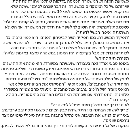
משמעת חמורות. המשטרה הכניסה בדיקות שהלכו אחורה לתחילת
שירותם של כל המפקדים במשטרה, זה דבר שגרם לסימני שאלה שלא
בצדק. אי אפשר לשפוט מה שעשו לפני 30 שנה בסטנדרטים של היום.
כשנכנסתי לתפקידי, שבעה־שמונה ניצבים נאלצו לפרוש בגלל נסיבות
מביכות כאלה ואחרות. אתה מחפש אדם מנוסה, ניסיון לא קונים במכולת".
כשנכנסת לתפקיד, היה חשוב לך לשפר את תדמית המשטרה, אך היא לא
השתנתה. איפה הכשל לדעתך?
"תפקיד המשטרה, כמו תפקיד השר לביטחון הפנים, הוא כפוי טובה; כל
אחד, מתישהו במהלך חייו, עלול להתחכך עם שוטר שדיבר לא יפה או עשה
טעות. תוסיף לזה שהיום הכל מצולם וכל טעות של שוטר בשטח זוכה
לכותרות גדולות. אבל בקדנציה הזו האמון במשטרה נמצא במגמת עלייה".
תפירת תיק להירש?
באופן טבעי ארדן גאה בעבודה שנעשתה במשרדו. הוא מונה את ההישגים
בתחום הפחתת טרור היחידים המוסתים, חיזוק משטרת ירושלים, פתיחת
תחנות משטרה במגזר הערבי, שינוי הוראות פתיחה באש והוצאתו מחוץ
לחוק של הפלג הצפוני של התנועה האסלאמית. "גם בשב"ס פגענו בתנאי
ההחזקה של המחבלים", הוא מוסיף, "הפסקתי את הביקורים של אנשי
חמאס מעזה ושל ח"כים ערבים אצל מחבלים, מנעתי מהם צפייה במשדרי
טלוויזיה, התמודדתי עם שביתת המחבלים הארוכה בהיסטוריה, הם לא
קיבלו דבר".
לא יזכרו לך את כישלון מינוי מפכ"ל למשטרה?
"צריך לעשות הבחנה בין התקשורת לבין הציבור. כשאני מסתובב ערב־ערב
באירועים ופוגש את הציבור, אני נתקל בהבנה בסוגיית סיכולי מינויים מצד
גורמים שונים".
במקרה של גל הירש היו בקשות לחיקורי דין בעניינו ודבר לא נעשה לגביהן.