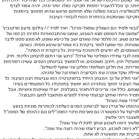
אל־קאסם להיכנס לישראל. אני אומר חד־משמעית: ככל שהליכוד יהיה חזק
יותר, כך נוכל להעביר יוזמות חקיקה כאלו. יותר מזה, יהיה אסור לצרף
לקואליציה הבאה מפלגה שלא תחתום מראש שהיא תתמוך ביוזמות
חקיקה שעוסקות בהחזרת הכוח לנבחרי הציבור.
"גבאי ולפיד הם העאלק שמאל-מרכז". יאיר לפיד // צילום: גדעון מרקוביץ'
"שמענו את השופט מצא השבוע, שטען שהתבטאויות נתניהו הן כמו של
ארגון פשע. זה מלמד שזה שאדם ישב על כיסא שופט, לא מונע ממנו לדבר
שטויות. ומי שמעז לומר ביקורת כזו אומרים שהוא מסית. כשהם,
השופטים, לא יודעים להתווכח עניינית, כל ביקורת זו הסתה".
ומה לגבי עתידו הפוליטי של ארדן? "כרגע אני רתום לניצחון הליכוד. תיק
מועדף? חוץ, חינוך, משפטים, או להמשיך בביטחון הפנים. עשינו רפורמות
אדירות, את חלקן השלמתי וחלקן אני שואף להשלים".
איילת שקד אמרה שזו הקדנציה האחרונה של נתניהו.
"אני חולק על כך. המבחן היחיד בדמוקרטיה הוא שביעות רצון הציבור. כל
עוד הציבור תומך בנתניהו הוא ימשיך בתפקידו. כל המועמדים בעיני
עצמם, כולל אני, צריכים להתאזר בסבלנות. יש לי שאיפות אישיות, אבל
תמיד הייתי שחקן קבוצתי שיורד למגרש ומתאבד למען הקבוצה".
"אדרי עשה טעות"
כהונתו של ארדן כשר לביטחון הפנים העלתה לכותרות סוגיות בנוגע
לפיקוד על המשטרה: גם פארסת מינוי המפכ"לים וגם כהונתו של המפכ"ל
לשעבר רוני אלשיך.
אלשיך ניסה לשכנע אותך לתת לו עוד שנה?
"לא ניסה לשכנע, הביע דעתו שהיה רוצה עוד שנה".
ביקרת את המשטרה לא אחת.