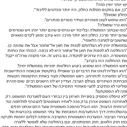
יש יותר ימין מזה?
"כן, אם במקום מפלגת כחלון, היו יותר מנדטים לליכוד".
כחלון שמאלן?
"הוא שימש לשון מאזניים ושידר מסרים סותרים".
הוא גרר שמאלה?
"כמו שבתוך הממשלה ובליכוד יש גורמים שהם יותר ימין ויש שגורמים
שהם יותר מרכז, כחלון הוא יותר מרכז. הוא עיכב ומנע לקדם נושאים
שחשובים למחנה הלאומי".
בממשלת ימין לא הצלחתם לפנות את חאן אל־אחמר אבל את עמונה כן.
"ההחלטה לא לפנות את חאן אל־אחמר היא לא נכונה. הכנתי את כוחות
המשטרה, הם היו ערוכים לפקודה, גם ברגע זה. אני מקווה שרה"מ יקבל
את ההחלטה הזו בקרוב".
ראש הממשלה הוא שמונע ביצוע החלטות ימניות בממשלת ימין?
"הוא הצליח לנווט את הדברים כך שאפילו בתקופת אובאמה ההתיישבות
ביו"ש המשיכה להתרחב. ראש הממשלה מצוי באחת התקופות הקשות
מבחינת השינויים בעולם הערבי, ועדיין יש לנו הישגים רבים. שום מנהיג
פוליטי לא מתקרב לחצי מאחוזי התמיכה של ראש הממשלה".
ומה לא הספקתם?
"לא טיפלנו מספיק בסוגיית האיזון בין נבחרי העם למערכת המשפט. רק
לאחרונה השופט אהרן ברק פנה ל'אחיו השופטים' להצטרף למלחמה נגד
'הרוחות הרעות'. הוא הוביל מהפכה משפטית שעד היום אנחנו חוזים
בהשלכותיה דרך ההתערבות המוגזמת של בתי המשפט בהכרעות של
נבחרי הציבור. המערכת המשפטית התערבה וניסתה לבלום יוזמות חקיקה
כמו חוק הלאום, חוק המסתננים, וגם בהחלטה שלא לאפשר ללארה