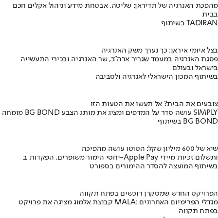
מהפכת האנרגיה של תדיראן: שליטה, אבטחת מידע וניהול אקלים חכם
בבית
בשיתוף TADIRAN
בצל איומי איראן: כך נערך משק האנרגיה
פסגת האנרגיה במעמד שגריר ארה"ב, שר האנרגיה ובכירי התעשייה
בישראל ובעולם
בשיתוף המכון הישראלי לאנרגיה ולסביבה
צובעים את הבית? אל תעשו את הטעות הזו
מומחה BG BOND עושה סדר על המדפים ומציג את מותג הצבע SIMPLY
בשיתוף BG BOND
שיא של 600 מיליון שקל: הטוטו עושה מהפיכה
יחסי הימור משופרים, הפקדות ב-Apple Pay ותשלום זכיות מיידי
בשיתוף המועצה להסדר ההימורים בספורט
הפרויקט החדש שמסקרן רוכשים בפתח תקווה
קבוצת אלמוג מציגה את פרויקט MALA: מגדלי הפרימיום האחרונים
בפתח תקווה