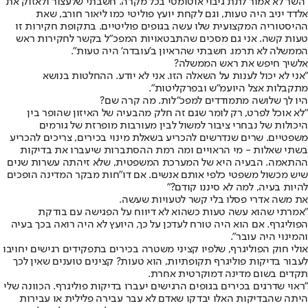
"השר לא אמור לתת גיבוי אוטומטי בכל מקרה. חשבתי שלעצור ולאזוק את
אלדד יניב היה טעות, וגם לקחת יועץ פוליטי כמו ליאור חורב, שאת
ההיסטוריה המקצועית שלו עשה בגופים פוליטיים. בתקופת חקירות זו
טעות קשה. אני גם מסכים שהתבטאויות המפכ"ל בקשר לחקירות ראש
הממשלה לא תרמו. חשבתי שהראיון ב'עובדה' היה טעות".
אלשיך חיפש את ראש הממשלה?
"אני לא יכול לענות על השאלה הזו. אני לא יודע. ההחלטות בנושא
מתקבלות אצל היועמ"ש ובפרקליטות".
היו לך שלושה מתמודדים למפכ"לות. מה קרה שם?
"לא אוכל לפרט, רק לומר שגם זה חלק מהבעיה של האיזון שהופר בין
היכולות של נבחרי ציבור למשול לבין מעורבות מופרזת של גורמים
משפטיים. שרים שנדרשים להכריע בשאלת מינוי בכירים, צריכים להכריע
בשתי שאלות - מי הראויים ומה רמת ההסתברות שיעברו את בדיקות
ההתאמה. הבעיה היא של המערכת המשפטית, שלא זיהתה עשרות שנים
שיש מכשול משפטי כלפי אותם אנשים. אם דו"חות מבקר המדינה הופכים
להיות בעיה, למה לא סיננו קודם?"
את משה אדרי פסלו בלי קשר לטעויות שעשה.
"אמרתי שהוא עשה טעות כשהוא לא דיווח על הפגישה עם בודקת
הפוליגרף. אם הוא היה טורח לעדכן על כך, היועץ לא היה רואה בכך בעיה
והמינוי היה עובר".
אולי חוק הפוליגרף, שלפיו קציני משטרה בכירים בתפקידים רגישים יחויבו
לעבור בדיקות פוליגרף תקופתיות, הוא טעות? קצינים טוענים שאין לכך
תקדים בשום מדינה דמוקרטית אחרת.
"ראוי שדרגים בכירים בגופים הרגישים יעברו בדיקות פוליגרף. הכוונה שלי
היתה שהבדיקות האלו יבדקו שאדם לא עבר עבירה פלילית או עבירות