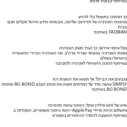
בשיתוף קבוצת אלמוג
כך תחסכו בחשמל בלי להזיע
מהפכת האנרגיה של תדיראן: שליטה, אבטחת מידע וניהול אקלים חכם
בבית
בשיתוף TADIRAN
בצל איומי איראן: כך נערך משק האנרגיה
פסגת האנרגיה במעמד שגריר ארה"ב, שר האנרגיה ובכירי התעשייה
בישראל ובעולם
בשיתוף המכון הישראלי לאנרגיה ולסביבה
צובעים את הבית? אל תעשו את הטעות הזו
מומחה BG BOND עושה סדר על המדפים ומציג את מותג הצבע SIMPLY
בשיתוף BG BOND
שיא של 600 מיליון שקל: הטוטו עושה מהפיכה
יחסי הימור משופרים, הפקדות ב-Apple Pay ותשלום זכיות מיידי
בשיתוף המועצה להסדר ההימורים בספורט