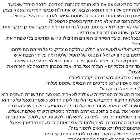
"עד כה לא שמענו אם הוא חותר להנהגת המדינה. הדבר היחיד שאפשר
להתייחס אליו הוא הנושא הצבאי. יש את דו"ח מבקר המדינה שעסק בצוק
איתן ובנושא המנהרות בפרט, שממנו אפשר ללמוד הרבה על הנושא".
אתה רומז שהוא לא היה תקיף מספיק כרמטכ"ל?
"אני לא רוצה לחלק ציונים. בשביל זה קיים דו"ח המבקר. אני כן מבקר אותו
על כך שהוא מסתיר את עמדותיו".
ובכל זאת, כיצד הסקרים השונים חוזים לו 16-10 מנדטים בלי שפתח את
פיו?
"בישראל יש לאנשי צבא הילה, שחלקה מוצדק, כי כל חייהם הם נלחמו
למען ביטחון ישראל. הפטנט של להפיל שלטון ימין על ידי הצבת איש
ביטחון שהציבור אמור לסמוך עליו - בעוד הוא לא מתעמק בנושאים
מדיניים וכלכליים - הצליח אצל ברק, אבל במבחן התוצאה לא הוכיח את
עצמו".
כמה מנדטים, להערכתך, יקבל הליכוד?
"אני מאמין ש־30 מנדטים זה הבסיס שממנו נעלה".
"ריבוי מפלגות זה רע"
אחת השאלות המרכזיות שעולות לא אחת באמצעי התקשורת השונים היא
שאלת החיבור המתבקש בין הליכוד לימין החדש. כשארדן נשאל על כך הוא
משיב: "אני מאמין שיום יבוא והליכוד יהיה מספיק גדול, כך שכל הזרמים
ימצאו את עצמם בתוכו. בארה"ב הגדולה מספיקות שתי מפלגות. אצלנו,
ריבוי מפלגות זה רע - למדינה, למשילות, ליציבות. קח, למשל, את סוגיית
פסקת ההתגברות. לא הצלחנו להעביר אותה כי כשהמרכז־ימין מפוצל
פתאום לכחלון לא מתאים לתמוך בזה".
אבל הממשלה הזאת נחשבת לימנית ביותר אי פעם.
"כנראה שהיא לא היתה מספיק ימנית".