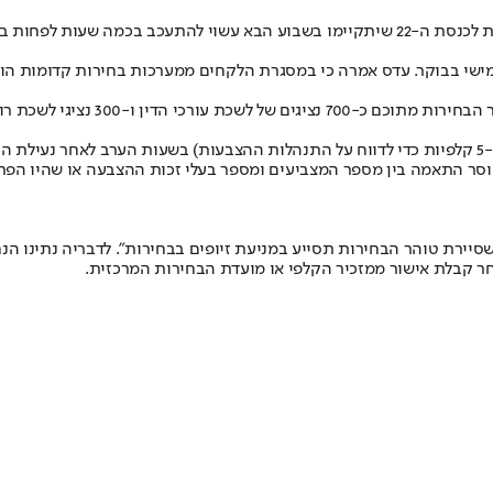
עו"ד אורלי עדס מעריכה כי פרסום תוצאות הבחירות לכנסת ה-22 שיתקיימו בשבוע הבא
 חמישי בבוקר. עדס אמרה כי במסגרת הלקחים ממערכות בחירות קדומות ה
עדס הוסיפה כי הושקעו מאמצים רבים
וסר התאמה בין מספר המצביעים ומספר בעלי זכות ההצבעה או שהיו הפר
שסיירת טוהר הבחירות תסייע במניעת זיופים בבחירות". לדבריה נתינו הנח
חר קבלת אישור ממזכיר הקלפי או מועדת הבחירות המרכזית.