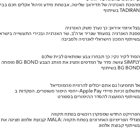
מהפכת האנרגיה של תדיראן: שליטה, אבטחת מידע וניהול אקלים חכם בבי
בשיתוף TADIRAN
בצל איומי איראן: כך נערך משק האנרגיה
פסגת האנרגיה במעמד שגריר ארה"ב, שר האנרגיה ובכירי התעשייה בישראל
בשיתוף המכון הישראלי לאנרגיה ולסביבה
הסוד לקיר נקי: כך תבחרו צבע שמתאים לבית שלכם
מומחה BG BOND עושה סדר על המדפים ומציג את מותג הצבע SIMPLY
בשיתוף BG BOND
אל תחמיצו! גם אתם יכולים להרוויח מהמונדיאל
יחסי הימור משופרים, הפקדות ב-Apple Pay ותשלום זכיות מיידי
בשיתוף המועצה להסדר ההימורים בספורט
הפרויקט החדש שמסקרן רוכשים בפתח תקווה
קבוצת אלמוג מציגה את פרויקט MALA: מגדלי הפרימיום האחרונים בפתח תקווה
בשיתוף קבוצת אלמוג