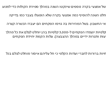
 עשוי להתעכב בכמה שעות לפחות בשל אמצעי בקרה נוספים שינקטו השנה במהלך ספירת הקולות כדי למנוע
וחלט השנה להוסיף כמה אמצעי בקרה שלא הופעלו בעבר כמו בדיקה
 בגיוס 3,000 פקחים ופקחיות לטוהר הבחירות מתוכם כ-700 נציגים של לשכת עורכי הדין ו-300 נציגי לשכת רואי החשבון. בשל המהירות בה גויסו הפקחים הם יעברו הכשרה קצרה
משימתם תהיה להסתובב בין הקלפיות ביום הבחירות (כל פקח יפקח על 5-6 קלפיות כדי לדווח על התנהלות ההצבעות) בשעות הערב לאחר נעילת הקלפיות יוצמדו הפקחים ל-3,000 קלפיות בהן יוחלט לצלם את כל מהלך
עות ותגרות ידיים במהלך ההצבעה). עלות הקמת יחידת הפקחים
יות ברורות לחברי ועדות הקלפי כי חל עליהם איסור מוחלט לצלם בכל