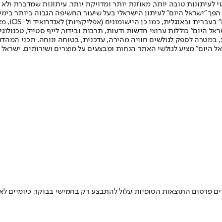
לעיתונות טובה יותר, מאוזנת יותר ומדויקת יותר. עיתונות שמדברת ולא צ
שלום. המהדורה המודפסת הראשונה פורסמה ב-30 ביולי 2007, וב-2010 הפך "ישראל היום" לעיתון הישראלי בעל שי
לחמנוביץ,
ל היום" כוללות ערוצי חדשות ודעות, תרבות ובידור, לייף סטייל, טכנולוגיה
ברית, במטרה לספק לגולשים חוויה מהירה, עדכנית, בטוחה ונוחה. תכני המה
ל היום" מציע לגולשי האתר הנחות ומבצעים על מוצרים ושירותים. ישראל 
ם פרסום התוצאות הסופיות עלול להתבצע רק בחמישי בבוקר, כיומיים ל