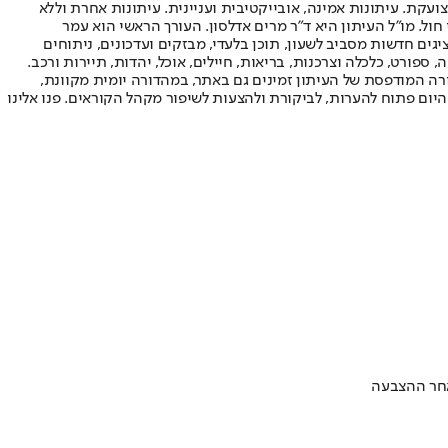
ועקת. עיתונות אמינה, אובייקטיבית ועניינית. עיתונות אחרת וללא
עור החשיפה הגבוה ביותר בימי חול. מו"ל העיתון היא ד"ר מרים אדלסון. העורך הראשי הוא עמר
 והעורך המייסד הוא עמוס רגב. אתרי האינטרנט של "ישראל היום" בעברית ובאנגלית, כמו כן היישומונים (אפליקציות) לאנדרואיד ול-iOS, מציגים חדשות מסביב לשעון, תוכן בלעדי, מבזקים ועדכונים, ניתוחים
, ספורט, כלכלה וצרכנות, בריאות, חיילים, אוכל, יהדות, תיירות ורכב.
דורה המודפסת של העיתון זמינים גם באתר, במהדורה יומית מקוונת,
היום פתוח להערות, לביקורת ולהצעות לשיפור מקהל הקוראים. פנו אלינו
אחר ההצבעה