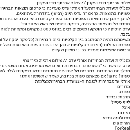
צילום ארכיון: דודי ועקנין // צילום ארכיון: דודי ועקנין
מנכ"לית
ועדת הבחירות
טעויות בתוצאות. כך אמרה עדס היום (רביעי) בתדרוך לעיתונאים.
לפיכך ייתכן שהתוצאות הסופיות יתפרסמו רק ביום רביעי בערב או ביום
חוזרת של תוצאות ההצבעה, בדיקה נוספת של ראש האזור וכד'.
בלבד.
ספירת הקולות (המדובר בקלפיות שבהן היו בעבר בעיות בהצבעות בשל ח
ורכישת
המצלמות
נאמדת בכ-15 מיליון שקלים.
מנכ"לית ועדת הבחירות אורלי עדס // צילום ארכיון: מירי צחי
עדס הדגישה כי "נושא טוהר הבחירות הוא בראש מעיינינו. אנחנו מאמינים 
מהלך יום הבחירות. במקרים של אירועים מיוחדים יורשו הפקחים לצלם לא
טעינו? נתקן! אם מצאתם טעות בכתבה, נשמח שתשתפו אותנו
אורלי עדס
בחירות לכנסת ה-22
ועדת הבחירות
מצלמות
מדורים
ספורט
תרבות ובידור
לייף סטייל
אוכל
תיירות
טכנולוגיה ומדע
הורוסקופ
ForReal