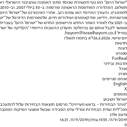
"ישראל היום" הוא גוף תקשורת שנוסד מתוך האמונה שהציבור הישראלי ראוי 
ת
ופרשנויות, וידיאו, פודקאסטים ושידורים חיים. פלטפורמות הדיגיטל של "ישרא
ב-2021 עלו לאוויר האתר החדש והיישומון החדש של "ישראל היום" בע
ואפשר לקבל אותם גם בניוזלטר. מועדון ההטבות הייחודי "הקליקה של ישרא
במייל hayom@israelhayom.co.il.
יום שישי, 26.6.2026
י"א בתמוז תשפ"ו
חדשות
דעות
ספורט
ForReal
תרבות ובידור
אוכל
מגזין
אנחנו מגייסים
English
X
מוספים
ישראל השבוע
"טוהר הבחירות - בראש מעיינינו": פרסום תוצאות הבחירות עלול להתעכב
מנכ"לית ועדת הבחירות אורלי עדס הסבירה שבשל אמצעי הפיקוח המוגברי
גדעון אלון
11/9/2019, 15:55
,עודכן
11/9/2019, 16:21
0