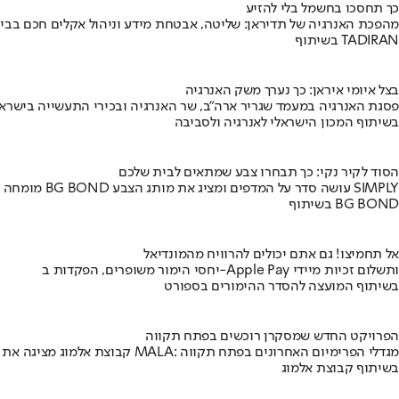
כך תחסכו בחשמל בלי להזיע
מהפכת האנרגיה של תדיראן: שליטה, אבטחת מידע וניהול אקלים חכם בבי
בשיתוף TADIRAN
בצל איומי איראן: כך נערך משק האנרגיה
פסגת האנרגיה במעמד שגריר ארה"ב, שר האנרגיה ובכירי התעשייה בישראל
בשיתוף המכון הישראלי לאנרגיה ולסביבה
הסוד לקיר נקי: כך תבחרו צבע שמתאים לבית שלכם
מומחה BG BOND עושה סדר על המדפים ומציג את מותג הצבע SIMPLY
בשיתוף BG BOND
אל תחמיצו! גם אתם יכולים להרוויח מהמונדיאל
יחסי הימור משופרים, הפקדות ב-Apple Pay ותשלום זכיות מיידי
בשיתוף המועצה להסדר ההימורים בספורט
הפרויקט החדש שמסקרן רוכשים בפתח תקווה
קבוצת אלמוג מציגה את פרויקט MALA: מגדלי הפרימיום האחרונים בפתח תקווה
בשיתוף קבוצת אלמוג