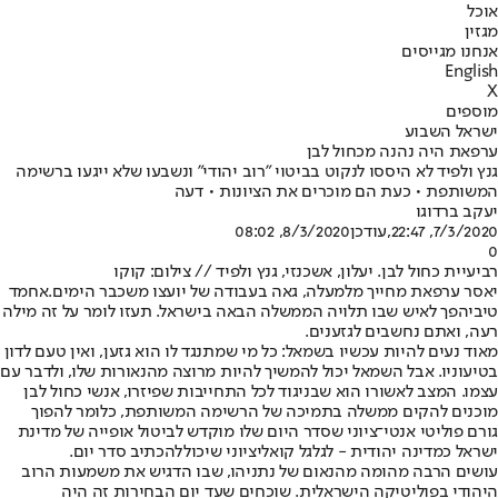
אוכל
מגזין
אנחנו מגייסים
English
X
מוספים
ישראל השבוע
ערפאת היה נהנה מכחול לבן
גנץ ולפיד לא היססו לנקוט בביטוי "רוב יהודי" ונשבעו שלא ייגעו ברשימה
המשותפת • כעת הם מוכרים את הציונות • דעה
יעקב ברדוגו
7/3/2020, 22:47
,עודכן
8/3/2020, 08:02
0
רביעיית כחול לבן. יעלון, אשכנזי, גנץ ולפיד // צילום: קוקו
יאסר ערפאת מחייך מלמעלה, גאה בעבודה של יועצו משכבר הימים.
אחמד
טיבי
הפך לאיש שבו תלויה הממשלה הבאה בישראל. תעזו לומר על זה מילה
רעה, ואתם נחשבים לגזענים.
מאוד נעים להיות עכשיו בשמאל: כל מי שמתנגד לו הוא גזען, ואין טעם לדון
בטיעוניו. אבל השמאל יכול להמשיך להיות מרוצה מהנאורות שלו, ולדבר עם
עצמו. המצב לאשורו הוא שבניגוד לכל התחייבות שפיזרו, אנשי כחול לבן
מוכנים להקים ממשלה בתמיכה של הרשימה המשותפת, כלומר להפוך
גורם פוליטי אנטי־ציוני שסדר היום שלו מוקדש לביטול אופייה של מדינת
ישראל כמדינה יהודית - לגלגל קואליציוני שיכול
להכתיב סדר יום.
עושים הרבה מהומה מהנאום של נתניהו, שבו הדגיש את משמעות הרוב
היהודי בפוליטיקה הישראלית. שוכחים שעד יום הבחירות זה היה