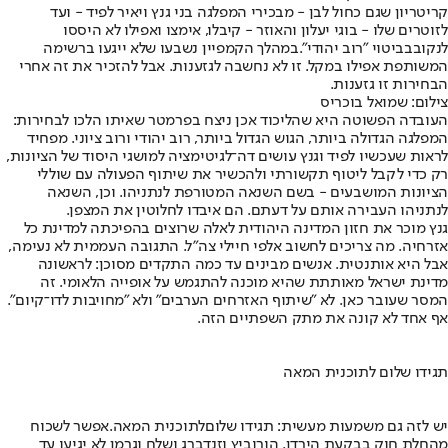
קריטריון שגם כחול לבן - מבכירי המפלגה בני גנץ ויאיר לפיד - ועד
לזוטרים שלו - בוגי יעלון והאוזר - קיבלו, אימצו ואפילו לא היססו
לנקוב
בביטוי "רוב יהודי".
במהלך הקמפיין נשבעו שלא ייגעו ברשימה
המשותפת אפילו במקל. זו לא נחשבה לגזענות. אבל להזכיר את זה אחרי
הבחירות זו גזענות.
צילום: שמואל בוכריס
העובדה הפשוטה היא שהליכוד אכן ניצח בפרמטר שאיתו הלכו לבחירות:
המפלגה הגדולה ביותר, הגוש הגדול ביותר, רוב יהודי ורוב ציוני. מפחיד
לראות שעכשיו לפיד וגנץ עושים דה־לגיטימציה למושגי היסוד של הציונות,
רק כדי לקבל ליטוף תקשורתי ולהכשיר את שיתוף הפעולה עם שוללי
הציונות המושבעים - בשם השנאה המטורפת לנתניהו. וכן, השנאה
לנתניהו העבירה אותם על דעתם. הם איבדו לחלוטין את המצפן.
גנץ מוכר את חזון המדינה היהודית לאלה שרוצים בהפיכתה למדינת כל
אזרחיה. מה צריכים לחשוב אלפי חיילי צה"ל. התגובה העממית לא נעימה,
אבל היא אותנטית. אנשים מבינים עד כמה התקדים מסוכן: לראשונה
מדינת ישראל מאותתת שהיא מוכנה להתגמש על אופייה הלאומי. זה
המסר שעובר כאן. לא "שיתוף האזרחים הערבים" ולא "מחויבות לדו־קיום".
אף אחד לא קונה את מתק השפתיים הזה.
תגידו שלום לתוכנית המאה
יש לזה גם משמעות מעשית: תגידו שלום
לתוכנית המאה.
אפשר לשכוח
מהחלת חוק בבקעת הירדן. הורוביץ וזנדברג ושלח וגרמן לא יגיעו עד