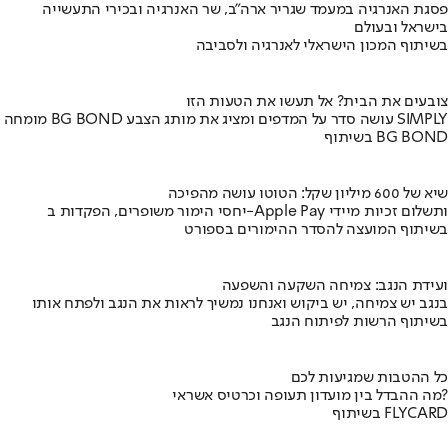
פסגת האנרגיה במעמד שגריר ארה"ב, שר האנרגיה ובכירי התעשייה
בישראל ובעולם
בשיתוף המכון הישראלי לאנרגיה ולסביבה
צובעים את הבית? אל תעשו את הטעות הזו
מומחה BG BOND עושה סדר על המדפים ומציג את מותג הצבע SIMPLY
בשיתוף BG BOND
שיא של 600 מיליון שקל: הטוטו עושה מהפיכה
יחסי הימור משופרים, הפקדות ב-Apple Pay ותשלום זכיות מיידי
בשיתוף המועצה להסדר ההימורים בספורט
ועידת הנגב: צמיחה השקעה והשפעה
בנגב יש צמיחה, יש ביקוש ואנחנו נמשיך לראות את הנגב ולפתח אותו
בשיתוף הרשות לפיתוח הנגב
כל ההטבות שמגיעות לכם
מה ההבדל בין מועדון תעופה וכרטיס אשראי?
בשיתוף FLYCARD