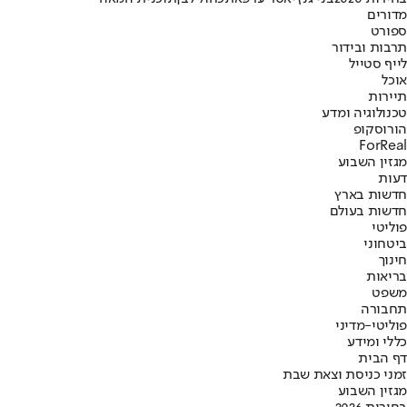
מדורים
ספורט
תרבות ובידור
לייף סטייל
אוכל
תיירות
טכנולוגיה ומדע
הורוסקופ
ForReal
מגזין השבוע
דעות
חדשות בארץ
חדשות בעולם
פוליטי
ביטחוני
חינוך
בריאות
משפט
תחבורה
פוליטי-מדיני
כללי ומידע
דף הבית
זמני כניסת וצאת שבת
מגזין השבוע