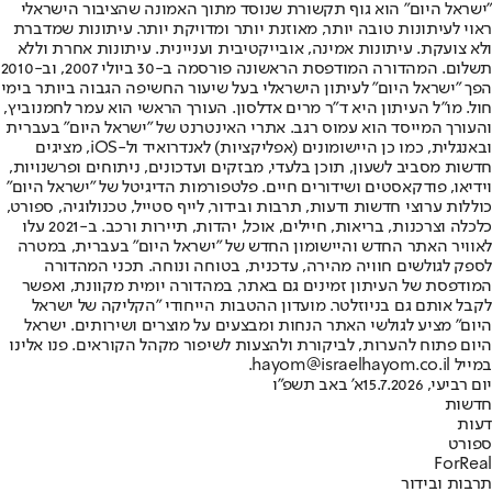
"ישראל היום" הוא גוף תקשורת שנוסד מתוך האמונה שהציבור הישראלי
ראוי לעיתונות טובה יותר, מאוזנת יותר ומדויקת יותר. עיתונות שמדברת
ולא צועקת. עיתונות אמינה, אובייקטיבית ועניינית. עיתונות אחרת וללא
תשלום. המהדורה המודפסת הראשונה פורסמה ב-30 ביולי 2007, וב-2010
הפך "ישראל היום" לעיתון הישראלי בעל שיעור החשיפה הגבוה ביותר בימי
חול. מו"ל העיתון היא ד"ר מרים אדלסון. העורך הראשי הוא עמר לחמנוביץ,
והעורך המייסד הוא עמוס רגב. אתרי האינטרנט של "ישראל היום" בעברית
ובאנגלית, כמו כן היישומונים (אפליקציות) לאנדרואיד ול-iOS, מציגים
חדשות מסביב לשעון, תוכן בלעדי, מבזקים ועדכונים, ניתוחים ופרשנויות,
וידיאו, פודקאסטים ושידורים חיים. פלטפורמות הדיגיטל של "ישראל היום"
כוללות ערוצי חדשות ודעות, תרבות ובידור, לייף סטייל, טכנולוגיה, ספורט,
כלכלה וצרכנות, בריאות, חיילים, אוכל, יהדות, תיירות ורכב. ב-2021 עלו
לאוויר האתר החדש והיישומון החדש של "ישראל היום" בעברית, במטרה
לספק לגולשים חוויה מהירה, עדכנית, בטוחה ונוחה. תכני המהדורה
המודפסת של העיתון זמינים גם באתר, במהדורה יומית מקוונת, ואפשר
לקבל אותם גם בניוזלטר. מועדון ההטבות הייחודי "הקליקה של ישראל
היום" מציע לגולשי האתר הנחות ומבצעים על מוצרים ושירותים. ישראל
היום פתוח להערות, לביקורת ולהצעות לשיפור מקהל הקוראים. פנו אלינו
במייל hayom@israelhayom.co.il.
יום רביעי, 15.7.2026
א' באב תשפ"ו
חדשות
דעות
ספורט
ForReal
תרבות ובידור