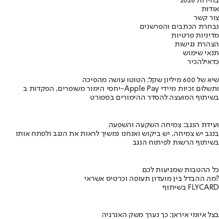
בחירות 2026
אודות
צור קשר
נבחרת הכתבים והפרשנים
מדיניות פרטיות
הצהרת נגישות
תנאי שימוש
כדאי
להכיר
שיא של 600 מיליון שקל: הטוטו עושה מהפיכה
יחסי הימור משופרים, הפקדות ב-Apple Pay ותשלום זכיות מיידי
בשיתוף המועצה להסדר ההימורים בספורט
ועידת הנגב: צמיחה השקעה והשפעה
בנגב יש צמיחה, יש ביקוש ואנחנו נמשיך לראות את הנגב ולפתח אותו
בשיתוף הרשות לפיתוח הנגב
כל ההטבות שמגיעות לכם
מה ההבדל בין מועדון תעופה וכרטיס אשראי?
בשיתוף FLYCARD
בצל איומי איראן: כך נערך משק האנרגיה