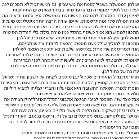
שולחן הממשלה בשביל לספח את גוש עציון. גם המשותפת לא תסכים לכך.
יעלון יכול לספר לאופירה וברקו עד מחר בבוקר שאין שום התחייבות
לאיימן עודה בתמורה לתמיכת המשותפת בממשלת גנץ. אנחנו יודעים מה
שווה המילה שלו. ומהתרשמותו, איימן עודה הרבה יותר אינטליגנט מיעלון:
הוא לא יקים את ממשלת הסיפוח במו ידיו ויבגוד באחיו הפלשתינים. טיבי
התכוון למה שהוא אמר כשנזף בהנדל כמו מורה בילד: בלי הורדת הסיפוח
מהשולחן, גנץ לא יהיה יותר מראש אופוזיציה. אלא אם כן כחול לבן
מתכוונים להוליך שולל פעם נוספת, והפעם להונות את שותפיהם.
הנה תסריט אפשרי אחד: באיזשהו שלב תובא תוכנית המאה לשולחן
הממשלה, וכשהשותפים יאיימו בפירוק, הם יפצירו בימין לגלות "אחריות
לאומית" ולהצטרף למען הריבונות, ולעשות זאת מהר, לפני הבחירות
בארה"ב, כי חלון ההזדמנות הולך ונסגר. כך תהפוך תוכנית המאה לבת
ערובה של כחול לבן.
תראו את גודל ההימורים שכחול לבן מוכנים לקחת על חשבון עתיד ישראל.
במידה מסוימת, קמפיין הליכוד לבחירות הבאות כותב את עצמו. המסיכות
הוסרו לגמרי. השאלה החשובה היא אם יעלון וחבריו יצליחו למצוא חוליות
חלשות בגוש הימין־חרדים שיצטרפו אליהם. זו אפשרות.
אבל מצד שני, השנאה לביבי הביאה את
בוגי־הנדל־האוזר
לזרוק הצידה את
כל עקרונותיהם, וכתוצאה מכך מעמדה של שלישיית תל"ם בימין הישראלי
- בלתי ניתן לשיקום. הם הלכה למעשה תלויים באיימן עודה לעתידם
האישי בפוליטיקה. בגוש מסתכלים גם על זה, ורושמים. אגב, האוזר והנדל
- השנאה העבירה את בוגי על דעתו. אתם עוד יכולים לבחור להיות בצד
הנכון של ההיסטוריה.
טעינו? נתקן! אם מצאתם טעות בכתבה, נשמח שתשתפו אותנו
בחירות 2020
בני גנץ
יאסר ערפאת
כחול לבן
תוכנית המאה