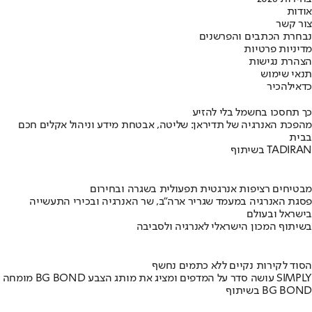
אודות
צור קשר
נבחרת הכתבים והפרשנים
מדיניות פרטיות
הצהרת נגישות
תנאי שימוש
כדאי
להכיר
כך תחסכו בחשמל בלי להזיע
מהפכת האנרגיה של תדיראן: שליטה, אבטחת מידע וניהול אקלים חכם
בבית
בשיתוף TADIRAN
מבטיחים רציפות אנרגטית תפעולית בשגרה ובחירום
פסגת האנרגיה במעמד שגריר ארה"ב, שר האנרגיה ובכירי התעשייה
בישראל ובעולם
בשיתוף המכון הישראלי לאנרגיה ולסביבה
הסוד לקירות נקיים ללא כתמים נחשף
מומחה BG BOND עושה סדר על המדפים ומציג את מותג הצבע SIMPLY
בשיתוף BG BOND