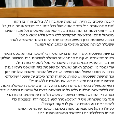
קיבלה איומים על חייה. השופטת ענת ברון // צילום: אורן בן חקון
"אני מגנה אותה בכל תוקף ואני אפעל בכל כוחי בכדי לגדוע אותה. אבי, כל
חבריי ואני נעמוד כחומה בצורה בכדי שאתם, השופטים וכל עובדי הציבור
בישראל תוכלו למלא את תפקידכם ללא מורא וללא משוא פנים".
כזכור, השופטת ברון הגישה מוקדם יותר היום תלונה למשטרה לאחר
שקיבלה לביתה מכתב אנונימי בו נכתב "צפי לעונש".
ברשות השופטת אישרו את הדברים ומסרו כי "משמר בתי המשפט הגיש
תלונה למשטרה בעקבות מכתב איום שנשלח לשופטת בית המשפט העליון
ענת ברון. העניין מצוי בחקירה ומשכך לא נוכל להוסיף בעת הזו".
עוד נמסר כי: "מכתב האיום שנשלח אל שופטת בית המשפט העליון ענת
ברון, על תוכנו השפל, הוא תוצאה ישירה של הסתה נמשכת ושלוחת רסן
נגד הרשות השופטת ושופטיה. נסיונות להלך אימים על שופטי ישראל לא
ירתיעו אותם והם ימשיכו לבצע את מלאכתם ללא מורא".
ראש הממשלה בנימין נתניהו הגיבגם הוא לדברים בישיבת הממשלה ואמר:
"יש לגלות אפס סבלנות כלפי כל מי שמאיים ברצח על שופטים ונבחרי ציבור
כאחד. רק החודש הגשתי במשטרה שלוש תלונות על איומים ברצח נגדי
ונגד בני משפחתי. אני קורא למשטרה לפעול במהירות ובעוצמה כדי
להדביר את נגע ההסתה - אין לו מקום בקרבנו".
טעינו? נתקן! אם מצאתם טעות בכתבה, נשמח שתשתפו אותנו
אביחי מנדלבליט
בני גנץ
משרד המשפטים
ענת ברון