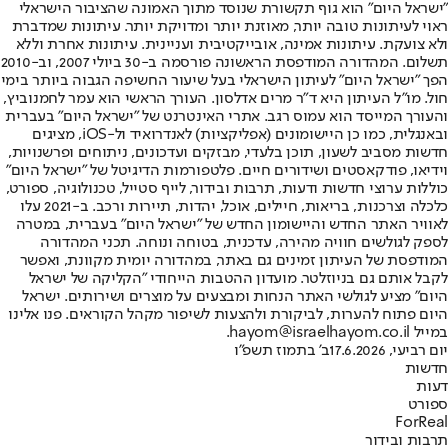
"ישראל היום" הוא גוף תקשורת שנוסד מתוך האמונה שהציבור הישראלי
ראוי לעיתונות טובה יותר, מאוזנת יותר ומדויקת יותר. עיתונות שמדברת
ולא צועקת. עיתונות אמינה, אובייקטיבית ועניינית. עיתונות אחרת וללא
תשלום. המהדורה המודפסת הראשונה פורסמה ב-30 ביולי 2007, וב-2010
הפך "ישראל היום" לעיתון הישראלי בעל שיעור החשיפה הגבוה ביותר בימי
חול. מו"ל העיתון היא ד"ר מרים אדלסון. העורך הראשי הוא עמר לחמנוביץ,
והעורך המייסד הוא עמוס רגב. אתרי האינטרנט של "ישראל היום" בעברית
ובאנגלית, כמו כן היישומונים (אפליקציות) לאנדרואיד ול-iOS, מציגים
חדשות מסביב לשעון, תוכן בלעדי, מבזקים ועדכונים, ניתוחים ופרשנויות,
וידיאו, פודקאסטים ושידורים חיים. פלטפורמות הדיגיטל של "ישראל היום"
כוללות ערוצי חדשות ודעות, תרבות ובידור, לייף סטייל, טכנולוגיה, ספורט,
כלכלה וצרכנות, בריאות, חיילים, אוכל, יהדות, תיירות ורכב. ב-2021 עלו
לאוויר האתר החדש והיישומון החדש של "ישראל היום" בעברית, במטרה
לספק לגולשים חוויה מהירה, עדכנית, בטוחה ונוחה. תכני המהדורה
המודפסת של העיתון זמינים גם באתר, במהדורה יומית מקוונת, ואפשר
לקבל אותם גם בניוזלטר. מועדון ההטבות הייחודי "הקליקה של ישראל
היום" מציע לגולשי האתר הנחות ומבצעים על מוצרים ושירותים. ישראל
היום פתוח להערות, לביקורת ולהצעות לשיפור מקהל הקוראים. פנו אלינו
במייל hayom@israelhayom.co.il.
יום רביעי, 17.6.2026
ב' בתמוז תשפ"ו
חדשות
דעות
ספורט
ForReal
תרבות ובידור