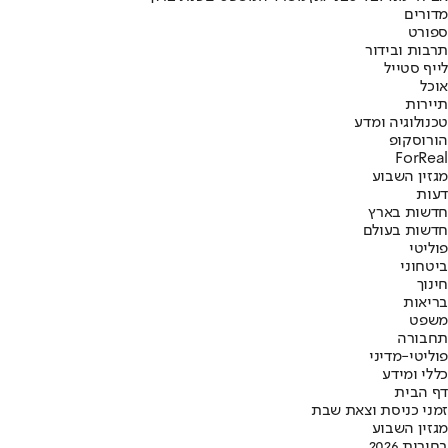
מדורים
ספורט
תרבות ובידור
לייף סטייל
אוכל
תיירות
טכנולוגיה ומדע
הורוסקופ
ForReal
מגזין השבוע
דעות
חדשות בארץ
חדשות בעולם
פוליטי
ביטחוני
חינוך
בריאות
משפט
תחבורה
פוליטי-מדיני
כללי ומידע
דף הבית
זמני כניסת וצאת שבת
מגזין השבוע
בחירות 2026