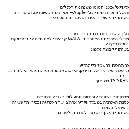
מונדיאל 2026: הטוטו משנה את הכללים
יחסי הימור משופרים, הפקדות ב-Apple Pay ותשלום זכיות מיידי
בשיתוף המועצה להסדר ההימורים בספורט
חלון ההזדמנויות בכפר גנים נסגר
קבוצת אלמוג מציגה את פרויקט MALA: מגדלי הפרימיום האחרונים
בפתח תקווה
בשיתוף קבוצת אלמוג
כך תחסכו בחשמל בלי להזיע
מהפכת האנרגיה של תדיראן: שליטה, אבטחת מידע וניהול אקלים חכם
בבית
בשיתוף TADIRAN
מבטיחים רציפות אנרגטית תפעולית בשגרה ובחירום
פסגת האנרגיה במעמד שגריר ארה"ב, שר האנרגיה ובכירי התעשייה
בישראל ובעולם
בשיתוף המכון הישראלי לאנרגיה ולסביבה