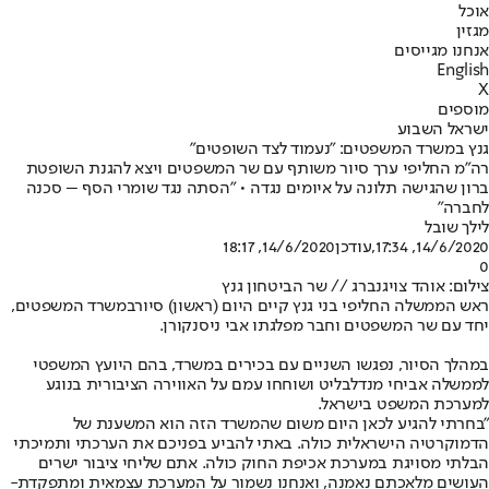
אוכל
מגזין
אנחנו מגייסים
English
X
מוספים
ישראל השבוע
גנץ במשרד המשפטים: "נעמוד לצד השופטים"
רה"מ החליפי ערך סיור משותף עם שר המשפטים ויצא להגנת השופטת
ברון שהגישה תלונה על איומים נגדה • "הסתה נגד שומרי הסף – סכנה
לחברה"
לילך שובל
14/6/2020, 17:34
,עודכן
14/6/2020, 18:17
0
צילום: אוהד צויגנברג // שר הביטחון גנץ
ראש הממשלה החליפי בני גנץ קיים היום (ראשון) סיור
במשרד המשפטים
,
יחד עם שר המשפטים וחבר מפלגתו אבי ניסנקורן.
במהלך הסיור, נפגשו השניים עם בכירים במשרד, בהם היועץ המשפטי
לממשלה אביחי מנדלבליט ושוחחו עמם על האווירה הציבורית בנוגע
למערכת המשפט בישראל.
"בחרתי להגיע לכאן היום משום שהמשרד הזה הוא המשענת של
הדמוקרטיה הישראלית כולה. באתי להביע בפניכם את הערכתי ותמיכתי
הבלתי מסויגת במערכת אכיפת החוק כולה. אתם שליחי ציבור ישרים
העושים מלאכתם נאמנה, ואנחנו נשמור על המערכת עצמאית ומתפקדת-