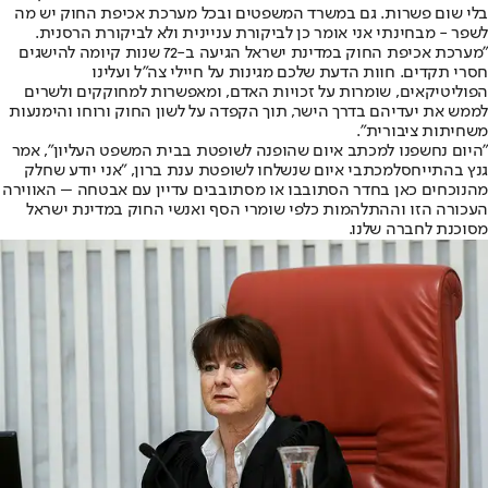
בלי שום פשרות. גם במשרד המשפטים ובכל מערכת אכיפת החוק יש מה
לשפר - מבחינתי אני אומר כן לביקורת עניינית ולא לביקורת הרסנית.
"מערכת אכיפת החוק במדינת ישראל הגיעה ב-72 שנות קיומה להישגים
חסרי תקדים. חוות הדעת שלכם מגינות על חיילי צה"ל ועלינו
הפוליטיקאים, שומרות על זכויות האדם, ומאפשרות למחוקקים ולשרים
לממש את יעדיהם בדרך הישר, תוך הקפדה על לשון החוק ורוחו והימנעות
משחיתות ציבורית".
"היום נחשפנו למכתב איום שהופנה לשופטת בבית המשפט העליון", אמר
גנץ בהתייחס
למכתבי איום שנשלחו לשופטת ענת ברון
, "אני יודע שחלק
מהנוכחים כאן בחדר הסתובבו או מסתובבים עדיין עם אבטחה – האווירה
העכורה הזו וההתלהמות כלפי שומרי הסף ואנשי החוק במדינת ישראל
מסוכנת לחברה שלנו.