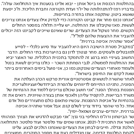
בהחלטות הכנסת או ביטל אותן - יבוא אלינו בטענות איך התחלואה עולה".
בדבריו רמז להתנהלותה של יו"ר ועדת הקורונה וחברת הליכוד, ח"כ יפעת
שאשא ביטון, ש
תקפה אותו בחזרה בחריפות.
"אנחנו נכנס מחר את קבינט הקורונה כדי לבדוק אילו צעדים אנחנו צריכים
לעשות. מאז שקיבלנו את ההחלטה, יש עלייה תלולה במספר החולים
הקשים. מחר נשקול את הצעדים. שרים שאינם שייכים לקבינט הזה יכולים
להעביר את ההצעות שלהם למל"ל".
"אסור שתהיה אכיפה בררנית"
"במקביל, מטרת הישיבה היום היא להעביר עוד סיוע כלכלי - לסייע
למובטלים ולעסקים. מחר נצטרך לדון גם בהיערכות בתי החולים. הדבר
החשוב בעיניי הוא ברגע זה להתמקד בתכנית הכלכלית. שר האוצר יביא
את ההחלטות לממשלה. לגבי הפחתת השכר - כולנו צריכים לשאת בנטל
ולעמוד מאחורי הצעדים שננקוט.
כמו כן, אני פועל בימים האחרונים ביתר
שאת לקדם את החיסון בישראל".
לאחר שהשרה לנושאים אסטרטגיים אורית פרקש הכהן העלתה את
הסוגיה, נתניהו התייחס לדיווחים על
הפרת הבידוד
של
יועציו
ולעריכת
הפגנות במהלך הסגר: "אני חושב שכולם צריכים ללמוד את ההנחיות של
משרד הבריאות, להקפיד עליהן ולאכוף אותן בצורה שויונית. רואים את זה
בהנחיות על אכיפת ההפגנות. עכשיו פתאום כולם מתעוררים מול אדם
אחד. כל מי שהפר בידוד צריך לשלם קנס, אבל אסור שתהיה אכיפה
בררנית, יהודים-ערבים ושמאל-ימין".
שר הביטחון ורה"מ החליפי בני גנץ: "אני מבקש להדגיש את הצורך המהותי
לאשר את התכנית ל-2021. אנחנו שמים עוד פלסטר ועוד פלסטר. התחלואה
הולכת וגדלה. חייבים לבחון את הצעדים שאנחנו הולכים לבצע. עלינו
לקחת החלטות קדימה. אנו מגדילים כעת את מספר החוקרים, ממשיכים