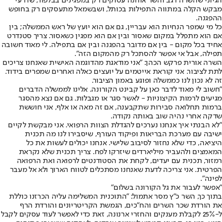
הגיוני שהשרה רגב והשר אוחנה עסוקים רק במפגינים בבלפור, שדרעי
מבקש הקלה במתווה התפילות בכותל, ושבשמאל מתעסקים רק בחופש
ההפגנה.
כל מי שמפר הנחיות הוא עבריין, גם אם הוא יועץ של ראש הממשלה; בין
אם הוא מתפלל במקום שאסור ובין אם הוא מפגין כשאסור. צריך סטנדרט
אחיד בכל מקום - בין אם מדובר בהפגנה ובין אם בתפילה. לי מאוד חשובה
תפילה, אבל אי אפשר להסתכל רק מהמקום הזה".
השרה אורית פרקש הכהן: "אני מודאגת מהדוגמה האישית שאנחנו צריכים
לתת לציבור. אני קוראת אייטמים על יועצים כאלה ואחרים שמפרים בידוד.
זה לא נכון לנו כממשלה ופוגע באמון הציבור.
"חשוב לי מאוד לדבר כאן על קבינט הקורונה. אלינו לממשלה הדברים
מגיעים לרמות הקיצוניות - לאשר סגר או מגבלות. גם אם נצא מהסגר
ברמות תחלואה סבירות שתקבענה, אם זה מאה או אלף, אני חוששת
שדקה אחרי נהיה שוב באותה נקודה.
"לא הבנתי איך אנחנו נערכים להגדלת הצוות הרפואי. אני מבקשת לקיים
ישיבה עם מערכת הבריאות ופיקוד העורף, שיסבירו לנו מה תכנית
היציאה, כדי שלא נחזור לסיבוב שלישי. אנחנו יכולים לעשות את כל
המאמצים ולהעביר מיליארדים שיזרקו לפח. צריך תכנית שלא נקראת
רמזור, תכנית עם יעדים, לקחת את הסטודנטים לרפואה ואת הרפואה
הפרטית. אני צריכה לדעת שאנחנו מסתכלים לטווח הארוך ולא אל מעבר
לפינה".
"אפשר לעבור את גל הקורונה בשלום"
בתוך כך, השר כ"ץ מסר אתמול: "התוכנית המשלימה עליה הכרזנו כוללת
את הורדת שכר השרים והח"כים, הגמשת הקריטריונים והורדת הרף
ל-25% לקבלת מענקים והחזרי ארנונה, זאת כדי לאפשר לעוד עסקים לקבל