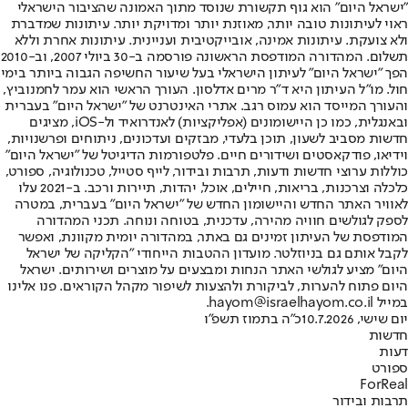
"ישראל היום" הוא גוף תקשורת שנוסד מתוך האמונה שהציבור הישראלי
ראוי לעיתונות טובה יותר, מאוזנת יותר ומדויקת יותר. עיתונות שמדברת
ולא צועקת. עיתונות אמינה, אובייקטיבית ועניינית. עיתונות אחרת וללא
תשלום. המהדורה המודפסת הראשונה פורסמה ב-30 ביולי 2007, וב-2010
הפך "ישראל היום" לעיתון הישראלי בעל שיעור החשיפה הגבוה ביותר בימי
חול. מו"ל העיתון היא ד"ר מרים אדלסון. העורך הראשי הוא עמר לחמנוביץ,
והעורך המייסד הוא עמוס רגב. אתרי האינטרנט של "ישראל היום" בעברית
ובאנגלית, כמו כן היישומונים (אפליקציות) לאנדרואיד ול-iOS, מציגים
חדשות מסביב לשעון, תוכן בלעדי, מבזקים ועדכונים, ניתוחים ופרשנויות,
וידיאו, פודקאסטים ושידורים חיים. פלטפורמות הדיגיטל של "ישראל היום"
כוללות ערוצי חדשות ודעות, תרבות ובידור, לייף סטייל, טכנולוגיה, ספורט,
כלכלה וצרכנות, בריאות, חיילים, אוכל, יהדות, תיירות ורכב. ב-2021 עלו
לאוויר האתר החדש והיישומון החדש של "ישראל היום" בעברית, במטרה
לספק לגולשים חוויה מהירה, עדכנית, בטוחה ונוחה. תכני המהדורה
המודפסת של העיתון זמינים גם באתר, במהדורה יומית מקוונת, ואפשר
לקבל אותם גם בניוזלטר. מועדון ההטבות הייחודי "הקליקה של ישראל
היום" מציע לגולשי האתר הנחות ומבצעים על מוצרים ושירותים. ישראל
היום פתוח להערות, לביקורת ולהצעות לשיפור מקהל הקוראים. פנו אלינו
במייל hayom@israelhayom.co.il.
יום שישי, 10.7.2026
כ"ה בתמוז תשפ"ו
חדשות
דעות
ספורט
ForReal
תרבות ובידור