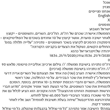
אוכל
מגזין
אנחנו מגייסים
English
X
מוספים
ישראל השבוע
הממשלה אישרה: שכרם של רה"מ, הח"כים, השרים, והשופטים - יקוצץ
לאחר ישיבה סוערת, אושר קיצוץ של 10 אחוזים בשכרם של הפוליטיקאים •
ניסנקורן ההסכים לקיצוץ בשכר השופטים • נתניהו: "עלייה תלולה במס'
החולים הקשים, נשקול את הצעדים בקבינט הקורונה"
יהודה שלזינגר
אריאל כהנא
21/9/2020, 15:36
,עודכן
21/9/2020, 18:34
0
רה"מ נתניהו בישיבת ממשלה // צילום ארכיון: אוליבייה פיטוסי, פלאש 90
// רה"מ נתניהו בישיבת ממשלה (ארכיון)
הממשלה אישרה הערב (שני) פה אחד את הצעתם של השרים אריה דרעי
וישראל כ"ץ לפחית את שכר הבכירים. על פי ההחלטה, שכר ראשי
הממשלה, השרים וחברי הכנסת יופחת ב-10 אחוזים. בנוסף, הוסכם
להפחית את שכר השופטים, על פי הצעת השר אופיר אקוניס. "מדוע חברי
הרשות השופטת הוחרגו מההצעה?" תהה אקוניס. הוא הציע לכלול גם את
כל מי ששכרו במגזר הציבורי מעל 40,000 שקל לחודש.
נתניהו
יצא מהדיון
בשל "שיחה בעלת חשיבות לאומית" ושב אליו לאחר
מספר דקות.
במהלך הישיבה אמר נתניהו: "כל מי שזלזל בהגבלות שהטלנו, כל מי שזלזל