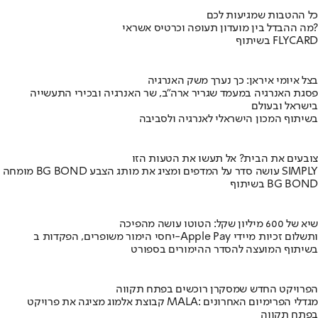
כל ההטבות שמגיעות לכם
מה ההבדל בין מועדון תעופה וכרטיס אשראי?
בשיתוף FLYCARD
בצל איומי איראן: כך נערך משק האנרגיה
פסגת האנרגיה במעמד שגריר ארה"ב, שר האנרגיה ובכירי התעשייה
בישראל ובעולם
בשיתוף המכון הישראלי לאנרגיה ולסביבה
צובעים את הבית? אל תעשו את הטעות הזו
מומחה BG BOND עושה סדר על המדפים ומציג את מותג הצבע SIMPLY
בשיתוף BG BOND
שיא של 600 מיליון שקל: הטוטו עושה מהפיכה
יחסי הימור משופרים, הפקדות ב-Apple Pay ותשלום זכיות מיידי
בשיתוף המועצה להסדר ההימורים בספורט
הפרויקט החדש שמסקרן רוכשים בפתח תקווה
קבוצת אלמוג מציגה את פרויקט MALA: מגדלי הפרימיום האחרונים
בפתח תקווה