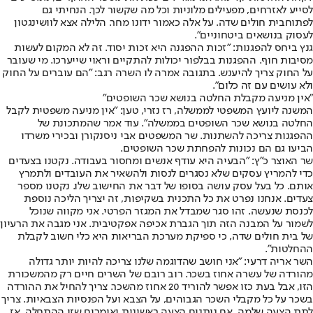
לסייע לאזרחים, מפעילים מלוניות וכל מה שקשור לכך. הנחיתי גם
לפתוח
בית חולים שדה
. על אלה כאמור ידונו מחר. הלילה אצא לוושינגטון
לעסוק בנושאים ביטחוניים".
גנץ ביחס להפגנות: "זכות ההפגנה היא זכות יסוד. זה לא המקום לעשות
מסיבות חוף. ההפגנות בבלפור יכולות להתקיים וראוי שייערכו. מי שעובר
על החוק צריך להיענש. בתגובה אמרה לו השרה רגב: "הם עוברים על החוק
ולא עושים עם זה כלום".
"אין מניעה מקבלת החלטה בנושא שכר השופטים"
המשנה ליועץ המשפטי לממשלה, רז נזרי, טען: "אין מניעה משפטית לקבל
החלטה בנושא שכר השופטים בממשלה". עוד אמר שהמתכונת של
ההפגנות צריכה להשתנות. שר המשפטים אבי ניסנקורן ובכירי משרדו
הביעו גם הם נכונות להפחתת שכר השופטים.
שר האוצר כ"ץ: "הבעיה היא עודף אנשים ומחסור בעבודה. נקטנו בצעדים
כדי להמריץ עסקים שלא נסגרים לנסות ולהשאיר את העובדים ולתמרץ
אותם. כל בעל עסק עושה בסופו של דבר את החישוב שלו. נקטנו מספר
צעדים. אנחנו נפרט את כל התכנית בשקיפות, זה יצריך הליכה נוספת
לכנסת שנעשה. זהו סגר שמבדל את המגזר הפרטי. אני מקווה שנוכל
לשמור על המבנה הזה תוך הגברת אכיפה אפקטיבית. אני מגבה את הרעיון
של בית חולים שדה, כי ספיקת מערכת הבריאות היא כלי חשוב לקבלת
ההחלטות".
השר אריה דרעי: "אני חושב שהדוגמה שלנו צריכה להיות יותר גדולה
מהורדה של עשרה אחוז בשכר. רוב רובם של השרים חיים רק מהמשכורת
הזו, אבל בעת כזו אפשר להוריד 20 אחוז מהשכר. צריך להחיל את ההורדה
בשכר על כל מקבלי השכר הגבוהים, על הצבא ועל הפנסיות הצבאיות. צריך
לתת הצעה שלמה. אם נותנים הצעה ראשונית ואומרים שזו ההתחלה, אז