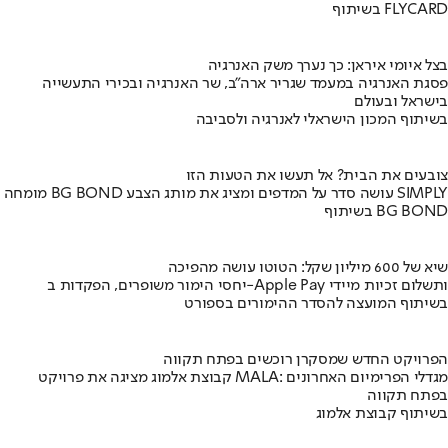
בשיתוף FLYCARD
בצל איומי איראן: כך נערך משק האנרגיה
פסגת האנרגיה במעמד שגריר ארה"ב, שר האנרגיה ובכירי התעשייה
בישראל ובעולם
בשיתוף המכון הישראלי לאנרגיה ולסביבה
צובעים את הבית? אל תעשו את הטעות הזו
מומחה BG BOND עושה סדר על המדפים ומציג את מותג הצבע SIMPLY
בשיתוף BG BOND
שיא של 600 מיליון שקל: הטוטו עושה מהפיכה
יחסי הימור משופרים, הפקדות ב-Apple Pay ותשלום זכיות מיידי
בשיתוף המועצה להסדר ההימורים בספורט
הפרויקט החדש שמסקרן רוכשים בפתח תקווה
קבוצת אלמוג מציגה את פרויקט MALA: מגדלי הפרימיום האחרונים
בפתח תקווה
בשיתוף קבוצת אלמוג