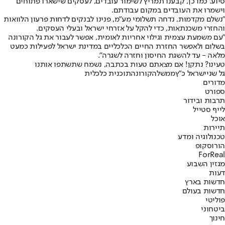
סיוע. כמו כן, קבענו תמריץ לשימור עובדים, לעסקים שישארו פתוחים
וישמרו את העובדים במקום עבודתם.
"נשלם מקדמות, נדחה תשלומי מע"מ, פנינו לבנקים לדחות פרעון הלוואות
והחזרי משכנתאות, כדי להקל על אזרחי ישראל ובעלי העסקים.
"עם משמעת עצמית וגילוי אחריות לאומית, אפשר לעבור את גל הקורונה
בשלום ולאפשר החזרת החיים הכלכליים במדינת ישראל לפעילות כמעט
מלאה - עד להשגת החיסון וחזרה לשגרה".
טעינו? נתקן! אם מצאתם טעות בכתבה, נשמח שתשתפו אותנו
גל שני
ישראל כ"ץ
ממשלה
קורונה
תוכנית כלכלית
מדורים
ספורט
תרבות ובידור
לייף סטייל
אוכל
תיירות
טכנולוגיה ומדע
הורוסקופ
ForReal
מגזין השבוע
דעות
חדשות בארץ
חדשות בעולם
פוליטי
ביטחוני
חינוך