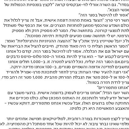
בסדר". גם השרה אורלי לוי-אבקסיס קראה "לקצץ בפנסיות הכפולות של
אנשי הצבא".
"אסור לנו להיכשל בסגר הזה"
השר רפי פרץ: "הצעד באמת מהווה דוגמה אישית, אבל זה צריך לכלול את
כולם ושנדע שהכסף ממוען למחוזות הנצרכים. אני את הכסף שלי משתדל
לתת לנפגעי קורונה. בתחושה שלי, הסגר לא מספיק חזק ולא מספיק
הרמטי. יש לי תחושה שאנו מגיעים לנקודת רתיחה מסוכנת".
ח"כ יובל שטייניץ בירך את
כ"ץ על "ההצעה ההגיוניות והרציונליות" ואמר:
"הסגר הראשון הצליח כי היה מאוד מהודק. חייבים להציל את הבריאות של
עם ישראל וגם את הכלכלה. אסור לנו להיכשל בסגר הזה. קודם כל אנחנו
חייבים לקבוע יעד - הוא צריך להיות באזור ה-100 פלוס-מינוס נדבקים
ביום.
אם הסגר הזה יצליח, נוכל להגיע למטרה זו. ב-1,000 חולים אנחנו
נחשבים למדינה אדומה והשמיים סגורים, ב-100 אנחנו מדינה ירוקה.
"אני רוצה להעיר שתי הערות: צריך לחזור למתכונת מרץ-אפריל ולהוריד
ל-100 או ל-200 מטר את הגבלת המרחק מהבית. 1,000 מטר זה רחב מדי,
צריך לרדת חזרה בטווח".
"אנחנו מתפוררים"
השר יועז הנדל: "אנחנו צריכים לעסוק בדוגמה אישית. ברגעי משבר עם
ישראל יודע לעזור ולהתכנס, זה האתוס המכונן שלנו. כולנו מכירים את
החוזקה שלנו ברגעים האלו, אבל עכשיו אנחנו מתפוררים, דווקא עכשיו -
והאצבע המאשימה היא רק כלפינו.
צריך לקצץ משכורות בצורה רוחבית, לפוליטיקאים חמישה אחוזים יותר
מלמי שאינו נבחר ציבור. לא יכול להיות שכל אחד מסתכל רק מהפוזיציה. לא