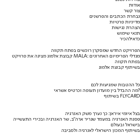
אודות
צור קשר
נבחרת הכתבים והפרשנים
מדיניות פרטיות
הצהרת נגישות
תנאי שימוש
כדאי
להכיר
הפרויקט החדש שמסקרן רוכשים בפתח תקווה
קבוצת אלמוג מציגה את פרויקט MALA: מגדלי הפרימיום האחרונים
בפתח תקווה
בשיתוף קבוצת אלמוג
כל ההטבות שמגיעות לכם
מה ההבדל בין מועדון תעופה וכרטיס אשראי?
בשיתוף FLYCARD
בצל איומי איראן: כך נערך משק האנרגיה
פסגת האנרגיה במעמד שגריר ארה"ב, שר האנרגיה ובכירי התעשייה
בישראל ובעולם
בשיתוף המכון הישראלי לאנרגיה ולסביבה