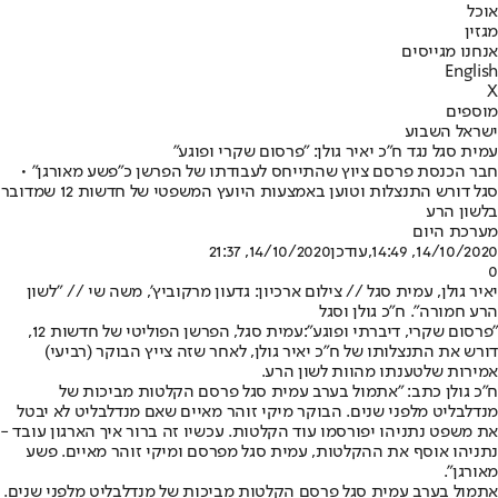
אוכל
מגזין
אנחנו מגייסים
English
X
מוספים
ישראל השבוע
עמית סגל נגד ח"כ יאיר גולן: "פרסום שקרי ופוגע"
חבר הכנסת פרסם ציוץ שהתייחס לעבודתו של הפרשן כ"פשע מאורגן" •
סגל דורש התנצלות וטוען באמצעות היועץ המשפטי של חדשות 12 שמדובר
בלשון הרע
מערכת היום
14/10/2020, 14:49
,עודכן
14/10/2020, 21:37
0
יאיר גולן, עמית סגל // צילום ארכיון: גדעון מרקוביץ', משה שי // "לשון
הרע חמורה". ח"כ גולן וסגל
"פרסום שקרי, דיברתי ופוגע":
עמית סגל, הפרשן הפוליטי של חדשות 12,
דורש את התנצלותו של ח"כ יאיר גולן, לאחר שזה צייץ הבוקר (רביעי)
אמירות שלטענתו מהוות לשון הרע.
ח"כ גולן כתב: "אתמול בערב עמית סגל פרסם הקלטות מביכות של
מנדלבליט מלפני שנים. הבוקר מיקי זוהר מאיים שאם מנדלבליט לא יבטל
את משפט נתניהו יפורסמו עוד הקלטות. עכשיו זה ברור איך הארגון עובד -
נתניהו אוסף את ההקלטות, עמית סגל מפרסם ומיקי זוהר מאיים. פשע
מאורגן".
אתמול בערב עמית סגל פרסם הקלטות מביכות של מנדלבליט מלפני שנים.