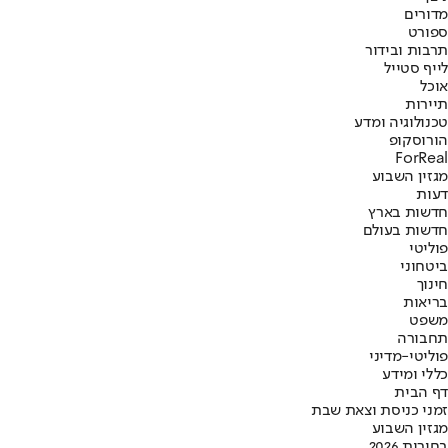
מדורים
ספורט
תרבות ובידור
לייף סטייל
אוכל
תיירות
טכנולוגיה ומדע
הורוסקופ
ForReal
מגזין השבוע
דעות
חדשות בארץ
חדשות בעולם
פוליטי
ביטחוני
חינוך
בריאות
משפט
תחבורה
פוליטי-מדיני
כללי ומידע
דף הבית
זמני כניסת וצאת שבת
מגזין השבוע
בחירות 2026