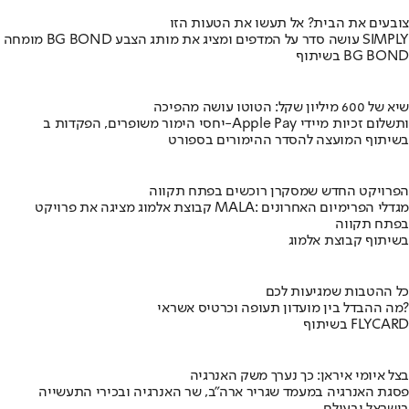
צובעים את הבית? אל תעשו את הטעות הזו
מומחה BG BOND עושה סדר על המדפים ומציג את מותג הצבע SIMPLY
בשיתוף BG BOND
שיא של 600 מיליון שקל: הטוטו עושה מהפיכה
יחסי הימור משופרים, הפקדות ב-Apple Pay ותשלום זכיות מיידי
בשיתוף המועצה להסדר ההימורים בספורט
הפרויקט החדש שמסקרן רוכשים בפתח תקווה
קבוצת אלמוג מציגה את פרויקט MALA: מגדלי הפרימיום האחרונים
בפתח תקווה
בשיתוף קבוצת אלמוג
כל ההטבות שמגיעות לכם
מה ההבדל בין מועדון תעופה וכרטיס אשראי?
בשיתוף FLYCARD
בצל איומי איראן: כך נערך משק האנרגיה
פסגת האנרגיה במעמד שגריר ארה"ב, שר האנרגיה ובכירי התעשייה