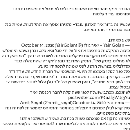
הבוקר מיקי זוהר מאיים שאם מנדלבליט לא יבטל את משפט נתניהו
יפורסמו עוד הקלטות.
עכשיו זה ברור איך הארגון עובד- נתניהו אוסף את ההקלטות, עמית סגל
מפרסם ומיקי זוהר מאיים.
פשע מאורגן.
— Yair Golan - יאיר גולן (@YairGolan1)
October 14, 2020
כזכור, ההקלטות פורסמו אתמול על ידי סגל וגיא פלג, ובהן נשמע היועמ"ש
אביחי מנדלבליט תוקף את פרקליט המדינה לשעבר שי ניצן: "המניאק הזה
לא מחליט בתיק שלי". התיק המדובר נוגע לחקירה שהתנהלה כנגד
מנדלבליט בפרשת הרפז, לפני שמונה לתפקידו כיועץ.
סגל פנה לגולן באמצעות היועץ המשפטי של חברת החדשות, עו"ד ד"ר
ישגב נקדימון. במכתב, הנושא את הכותרת "פרסום שקרי ופוגעני העולה
כדי לשון הרע חמורה", נטען שהציוץ של ח"כ גולן עלול לפגוע בחדשות 12
ובסגל עצמו.
לעיונכם, מכתב שנשלח לפני שעה קלה לחבר הכנסת יאיר
גולן
pic.twitter.com/P9aZlglMtg
— עמית סגל Amit Segal (@amit_segal)
October 14, 2020
סגל קרא לגולן לפרסם התנצלות בטוויטר והתייחס לאפשרות לפתוח נגדו
בהליכים משפטיים.
טעינו? נתקן! אם מצאתם טעות בכתבה, נשמח שתשתפו אותנו
אביחי מנדלבליט
הקלטות מנדלבליט
חדשות 12
טוויטר
יאיר גולן
עמית סגל
שי
ניצן