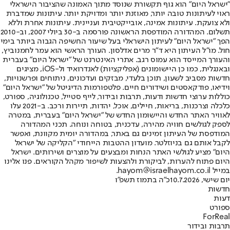
"ישראל היום" הוא גוף תקשורת שנוסד מתוך האמונה שהציבור הישראלי
ראוי לעיתונות טובה יותר, מאוזנת יותר ומדויקת יותר. עיתונות שמדברת
ולא צועקת. עיתונות אמינה, אובייקטיבית ועניינית. עיתונות אחרת וללא
תשלום. המהדורה המודפסת הראשונה פורסמה ב-30 ביולי 2007, וב-2010
הפך "ישראל היום" לעיתון הישראלי בעל שיעור החשיפה הגבוה ביותר בימי
חול. מו"ל העיתון היא ד"ר מרים אדלסון. העורך הראשי הוא עמר לחמנוביץ,
והעורך המייסד הוא עמוס רגב. אתרי האינטרנט של "ישראל היום" בעברית
ובאנגלית, כמו כן היישומונים (אפליקציות) לאנדרואיד ול-iOS, מציגים
חדשות מסביב לשעון, תוכן בלעדי, מבזקים ועדכונים, ניתוחים ופרשנויות,
וידיאו, פודקאסטים ושידורים חיים. פלטפורמות הדיגיטל של "ישראל היום"
כוללות ערוצי חדשות ודעות, תרבות ובידור, לייף סטייל, טכנולוגיה, ספורט,
כלכלה וצרכנות, בריאות, חיילים, אוכל, יהדות, תיירות ורכב. ב-2021 עלו
לאוויר האתר החדש והיישומון החדש של "ישראל היום" בעברית, במטרה
לספק לגולשים חוויה מהירה, עדכנית, בטוחה ונוחה. תכני המהדורה
המודפסת של העיתון זמינים גם באתר, במהדורה יומית מקוונת, ואפשר
לקבל אותם גם בניוזלטר. מועדון ההטבות הייחודי "הקליקה של ישראל
היום" מציע לגולשי האתר הנחות ומבצעים על מוצרים ושירותים. ישראל
היום פתוח להערות, לביקורת ולהצעות לשיפור מקהל הקוראים. פנו אלינו
במייל hayom@israelhayom.co.il.
יום שישי, 10.7.2026
כ"ה בתמוז תשפ"ו
חדשות
דעות
ספורט
ForReal
תרבות ובידור