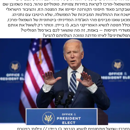
מהשמאל-מרכז לקראת בחירות צפויות. פופוליזם טהור, בטח כשמובן שם
שבקרוב מאוד חיסוני הקורונה יסיימו את המגפה הזו, והציבור הישראלי
ישכח את ההחלטות המביכות של הממשלה, שלא היטיבו עם נתניהו.
מכאן שאנו מבינים מהי האג'נדה המדינית-ביטחונית של השמאל-מרכז,
כולל חנופה לנשיא האמריקני הבא, ג'ו ביידן. ונותר רק לשאול את אותם
משדרי רפיסות – באמת, זה מה שנשאר לכם בארסנל הפוליטי?
הפלשתינים? לאיזו מדרגה נמוכה הצלחתם להגיע?
במרכז-שמאל מתחנפים לנשיא הנבחר. ג'ו ביידן // צילום: רויטרס