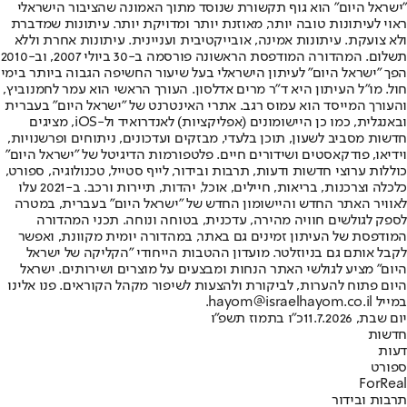
"ישראל היום" הוא גוף תקשורת שנוסד מתוך האמונה שהציבור הישראלי
ראוי לעיתונות טובה יותר, מאוזנת יותר ומדויקת יותר. עיתונות שמדברת
ולא צועקת. עיתונות אמינה, אובייקטיבית ועניינית. עיתונות אחרת וללא
תשלום. המהדורה המודפסת הראשונה פורסמה ב-30 ביולי 2007, וב-2010
הפך "ישראל היום" לעיתון הישראלי בעל שיעור החשיפה הגבוה ביותר בימי
חול. מו"ל העיתון היא ד"ר מרים אדלסון. העורך הראשי הוא עמר לחמנוביץ,
והעורך המייסד הוא עמוס רגב. אתרי האינטרנט של "ישראל היום" בעברית
ובאנגלית, כמו כן היישומונים (אפליקציות) לאנדרואיד ול-iOS, מציגים
חדשות מסביב לשעון, תוכן בלעדי, מבזקים ועדכונים, ניתוחים ופרשנויות,
וידיאו, פודקאסטים ושידורים חיים. פלטפורמות הדיגיטל של "ישראל היום"
כוללות ערוצי חדשות ודעות, תרבות ובידור, לייף סטייל, טכנולוגיה, ספורט,
כלכלה וצרכנות, בריאות, חיילים, אוכל, יהדות, תיירות ורכב. ב-2021 עלו
לאוויר האתר החדש והיישומון החדש של "ישראל היום" בעברית, במטרה
לספק לגולשים חוויה מהירה, עדכנית, בטוחה ונוחה. תכני המהדורה
המודפסת של העיתון זמינים גם באתר, במהדורה יומית מקוונת, ואפשר
לקבל אותם גם בניוזלטר. מועדון ההטבות הייחודי "הקליקה של ישראל
היום" מציע לגולשי האתר הנחות ומבצעים על מוצרים ושירותים. ישראל
היום פתוח להערות, לביקורת ולהצעות לשיפור מקהל הקוראים. פנו אלינו
במייל hayom@israelhayom.co.il.
יום שבת, 11.7.2026
כ"ו בתמוז תשפ"ו
חדשות
דעות
ספורט
ForReal
תרבות ובידור