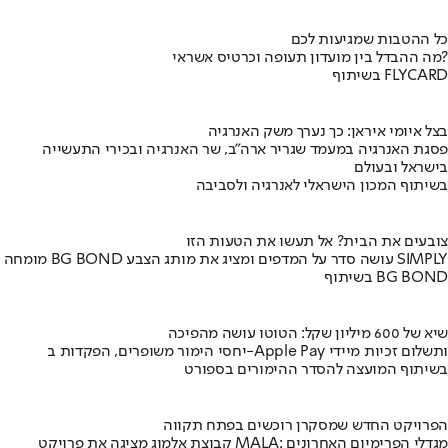
כל ההטבות שמגיעות לכם
מה ההבדל בין מועדון תעופה וכרטיס אשראי?
בשיתוף FLYCARD
בצל איומי איראן: כך נערך משק האנרגיה
פסגת האנרגיה במעמד שגריר ארה"ב, שר האנרגיה ובכירי התעשייה
בישראל ובעולם
בשיתוף המכון הישראלי לאנרגיה ולסביבה
צובעים את הבית? אל תעשו את הטעות הזו
מומחה BG BOND עושה סדר על המדפים ומציג את מותג הצבע SIMPLY
בשיתוף BG BOND
שיא של 600 מיליון שקל: הטוטו עושה מהפיכה
יחסי הימור משופרים, הפקדות ב-Apple Pay ותשלום זכיות מיידי
בשיתוף המועצה להסדר ההימורים בספורט
הפרויקט החדש שמסקרן רוכשים בפתח תקווה
קבוצת אלמוג מציגה את פרויקט MALA: מגדלי הפרימיום האחרונים