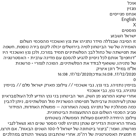
אוכל
מגזין
אנחנו מגייסים
English
X
מוספים
ישראל השבוע
זו הסיבה שבגללה מידר נתניהו את גנץ ואשכנזי מהסכמי השלום
האמירה של שר הביטחון לפיה בירושלים יכולה לקום בירה נוספת, חשפה
את תפישתה של כחול לבן: הפלשתינים תמיד במרכז, ולכן גנץ ואשכנזי היו
"דוחפים" אותם לכל ניסיון להגיע להסכם עם מדינה ערבית • האסטרטגיה
של נתניהו, ששואף לבודד את הפלשתינים, הפוכה לגמרי • פרשנות
אל''מ במיל' רונן איציק
17/12/2020, 16:08
,עודכן
17/12/2020, 16:08
0
בנימין נתניהו, בני גנץ, גבי אשכנזי // צילום: מארק ישראל סלם // בנימין
נתניהו, בני גנץ, גבי אשכנזי
אחרי שיצא המרצע מן השק, ושר הביטחון בני גנץ הודיע לכל העולם
בראיון
שנתן לעיתונות ערבית
על תפיסתו הפשרנית מול הפלשתינים, ניתן להבין
כמה ממהלכיו של נתניהו בשנה האחרונה – ממשלת האחדות, המידור
סביב הסכמי השלום וגם ההתעצמות הביטחונית.
צילום: היחידה לתיאום פעולות הממשלה בשטחים
באחד הראיונות הנדירים שנתן נתניהו לפני מספר שנים הוא נשאל לגבי
מורשתו, ואמר: "ביצור ביטחונה של ישראל ל-100 השנים הבאות". אם תרצו,
זו תמצית האסטרטגיה של רה"מ. אחרי שהתבונן בעשור הקודם במהלכים