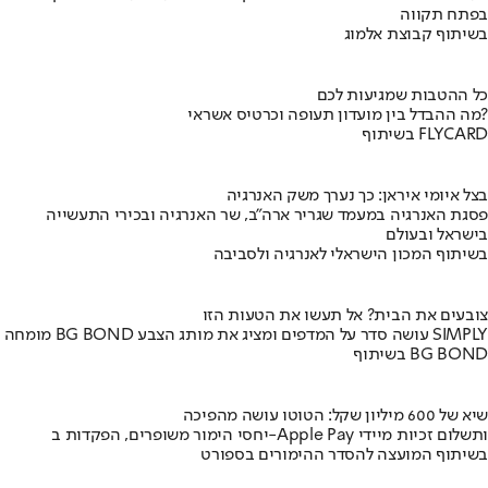
בפתח תקווה
בשיתוף קבוצת אלמוג
כל ההטבות שמגיעות לכם
מה ההבדל בין מועדון תעופה וכרטיס אשראי?
בשיתוף FLYCARD
בצל איומי איראן: כך נערך משק האנרגיה
פסגת האנרגיה במעמד שגריר ארה"ב, שר האנרגיה ובכירי התעשייה
בישראל ובעולם
בשיתוף המכון הישראלי לאנרגיה ולסביבה
צובעים את הבית? אל תעשו את הטעות הזו
מומחה BG BOND עושה סדר על המדפים ומציג את מותג הצבע SIMPLY
בשיתוף BG BOND
שיא של 600 מיליון שקל: הטוטו עושה מהפיכה
יחסי הימור משופרים, הפקדות ב-Apple Pay ותשלום זכיות מיידי
בשיתוף המועצה להסדר ההימורים בספורט