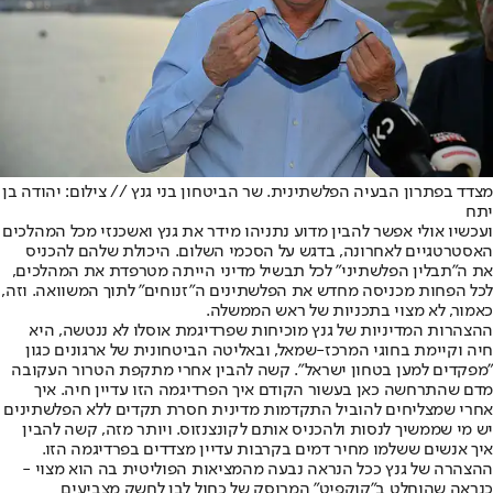
מצדד בפתרון הבעיה הפלשתינית. שר הביטחון בני גנץ // צילום: יהודה בן
יתח
ועכשיו אולי אפשר להבין מדוע נתניהו מידר את גנץ ואשכנזי מכל המהלכים
האסטרטגיים לאחרונה, בדגש על הסכמי השלום. היכולת שלהם להכניס
את ה"תבלין הפלשתיני" לכל תבשיל מדיני הייתה מטרפדת את המהלכים,
לכל הפחות מכניסה מחדש את הפלשתינים ה"זנוחים" לתוך המשוואה. וזה,
כאמור, לא מצוי בתכניות של ראש הממשלה.
ההצהרות המדיניות של גנץ מוכיחות שפרדיגמת אוסלו לא ננטשה, היא
חיה וקיימת בחוגי המרכז-שמאל, ובאליטה הביטחונית של ארגונים כגון
"מפקדים למען בטחון ישראל". קשה להבין אחרי מתקפת הטרור העקובה
מדם שהתרחשה כאן בעשור הקודם איך הפרדיגמה הזו עדיין חיה. איך
אחרי שמצליחים להוביל התקדמות מדינית חסרת תקדים ללא הפלשתינים
יש מי שממשיך לנסות ולהכניס אותם לקונצנזוס. ויותר מזה, קשה להבין
איך אנשים ששלמו מחיר דמים בקרבות עדיין מצדדים בפרדיגמה הזו.
ההצהרה של גנץ ככל הנראה נבעה מהמציאות הפוליטית בה הוא מצוי -
כנראה שהוחלט ב"קוקפיט" המרוסק של כחול לבן לחשק מצביעים