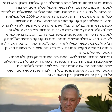
המדיניים והביטחוניים של ראשי הממשלה ברק, אולמרט ושרון, הוא הגיע
למספר תובנות: אין תכלית להתפשרות מול הפלשתינים, י
ש צורך
בהעצמה
של צה"ל ביכולות אסטרטגיות, ואת הכלכלה הישראלית יש להזניק
ככל הניתן. אלו אבני הדרך של ממשלות נתניהו מאז 2009, וכל פעולותיו
במישור הפוליטי הן טקטיקה שתכליתה לממש את אותה מורשת.
ממשלת האחדות עם "כחול לבן" הייתה אילוץ פוליטי שנועד לא רק להוציא
את "העגלה" מהבוץ אחרי שלוש מערכות בחירות ללא הכרעה, אלא גם
לממש את ה
פירות האסטרטגיים
כאשר בבית הלבן יושב בן ברית אמיתי
לישראל, הנשיא דונלד טראמפ. נתניהו נקט בטקטיקה הידועה של "חיבוק
דב" מול בני גנץ. אפשר אפילו להגדיר זאת כ"שמור את יריבך צמוד אלייך". זו
הייתה טקטיקה מקיאווליסטית, שכל תכליתה לשמור על רציפות הרעיון
האסטרטגי של נתניהו.
גנץ ידוע בחיבתו הרבה לראש הממשלה המנוח יצחק רבין, ולא מפתיע
שהוא מצודד בפתרון הבעיה הפלשתינית כאילו היא אם כל הבעיות שלנו.
אולם התפיסה הזו אינה מתחברת, שלא לומר נוגדת לחלוטין את
האסטרטגיה של נתניהו, שמנסה בכל דרך לבודד את הפלשתינים, ולשמור
על חייץ בין יהודה ושמרון ובין חמאס בעזה.