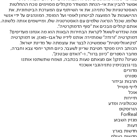
אפשר להבין את אי-הנחת המשודר מקהלים מסוימים נוכח ההחלטות
האסטרטגיות של נתניהו, את אי השיתוף עם המערכת הביטחונית, את
ההישענות על המועצה לביטחון לאומי ועל המוסד, המונהגים על ידי אנשי
שלומו, שככל הנראה שלמים עם האסטרטגיה שלו, ומיישמים אותה כלשונה.
אותם קהלים מבכים את "סוף הדמוקרטיה".
ומה שנדרש לשאול לקראת הבחירות הבאות הוא מה אנחנו מעדיפים?
דמוקרטיה "ורודה" שמחזירה אותנו לידיו של אבו-מאזן, או דמוקרטיה
"מקיאווליסטית" שממשיכה לבצר את עוצמתה של מדינת ישראל.
הכותב הינו מפקד חטיבת שריון לשעבר, כיום חוקר יחסי צבא וחברה,
מחבר הספרים "כיוון ברור", ו-"האדם שבטנק".
טעינו? נתקן! אם מצאתם טעות בכתבה, נשמח שתשתפו אותנו
בני גנץ
בנימין נתניהו
גבי אשכנזי
מדורים
ספורט
תרבות ובידור
לייף סטייל
אוכל
תיירות
טכנולוגיה ומדע
הורוסקופ
ForReal
מגזין השבוע
דעות
חדשות בארץ
חדשות בעולם