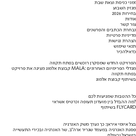
זמני כניסת וצאת שבת
מגזין השבוע
בחירות 2026
אודות
צור קשר
נבחרת הכתבים והפרשנים
מדיניות פרטיות
הצהרת נגישות
תנאי שימוש
כדאי
להכיר
הפרויקט החדש שמסקרן רוכשים בפתח תקווה
קבוצת אלמוג מציגה את פרויקט MALA: מגדלי הפרימיום האחרונים
בפתח תקווה
בשיתוף קבוצת אלמוג
כל ההטבות שמגיעות לכם
מה ההבדל בין מועדון תעופה וכרטיס אשראי?
בשיתוף FLYCARD
בצל איומי איראן: כך נערך משק האנרגיה
פסגת האנרגיה במעמד שגריר ארה"ב, שר האנרגיה ובכירי התעשייה
בישראל ובעולם