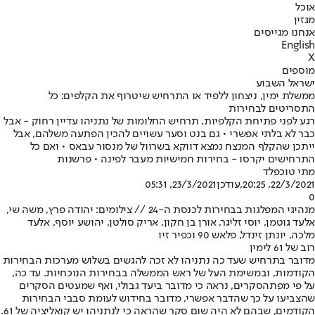
אוכל
מגזין
אנחנו מגייסים
English
X
מוספים
ישראל השבוע
ממשלת ימין, ניצחון ללפיד או התרחיש שיטרוף את הקלפים: כל
התסריטים לבחירות
רגע לפני פתיחת הקלפיות, תרחיש החלומות של נתניהו עדיין רחוק - אבל
כבר לא בלתי אפשרי • גם בנט וסער עשויים להכין הפתעה משלהם, אבל
ייתכן שהקלף המנצח נמצא דווקא בשרוול של מנסור עבאס • ואם כל
התרחישים יקרסו - בחירות חמישיות מעבר לפינה • פרשנות
מתי טוכפלד
22/3/2021, 20:25
,עודכן
23/3/2021, 05:31
0
מנהיגי המפלגות בבחירות לכנסת ה-24 // צילומים: יהודה פרץ, משה שי,
אלעד גוטמן, יוסי זליגר, אורן בן חקון, אריק סולטן, יהושע יוסף, אלעד
מלכה, יונתן זינדל, פלאש 90 וכפיר זיו
רוב של 61 לימין
מדובר בתרחיש שעד כה נתניהו לא זכה להגשים בשלוש מערכות הבחירות
הקודמות, ובמשימת העל של ראש הממשלה בבחירות הנוכחיות. עד כה,
על פי מפת
הסקרים
, נראה כי מדובר ביעד גבולי, ואף שמעטים הסקרים
שהצביעו על כך שהדבר אפשרי, מדובר בחידוש לעומת סבבי הבחירות
הקודמים, שבהם לא היה שום סקר שהראה כי לנתניהו יש קואליציה של 61.