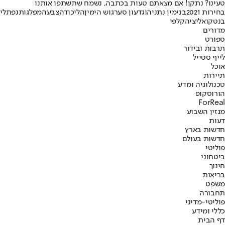
טעינו? נתקן! אם מצאתם טעות בכתבה, נשמח שתשתפו אותנו
בחירות 2021
בנימין נתניהו
גדעון סער
גוש הימין
הליכוד
הצבעה
מפלגות
נפתלי
בנט
קואליציה
קלפי
מדורים
ספורט
תרבות ובידור
לייף סטייל
אוכל
תיירות
טכנולוגיה ומדע
הורוסקופ
ForReal
מגזין השבוע
דעות
חדשות בארץ
חדשות בעולם
פוליטי
ביטחוני
חינוך
בריאות
משפט
תחבורה
פוליטי-מדיני
כללי ומידע
דף הבית