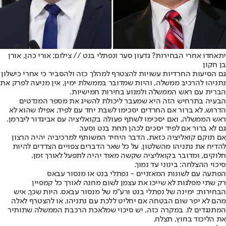
יתאחדו אחרי הבחירות? גדעון סער ונפתלי בנט // צילום: אורי כהן, אורן
בן חקון
גם הסיעות החרדיות עשויות להצטרף למהלך כזה ולהסביר כי אחרי כישלון
נתניהו להרכיב ממשלה, והיות שמדובר בממשלת ימין, אין מניעה לפרק את
הברית עם ראש הממשלה ולמנוע בחירות חמישיות.
הבעיה בתרחיש הזה היא שמעבר ליכולת להשיג את מספר המנדטים
הדרוש, לא ברור אם החרדים יסכימו לשבת יחד עם לפיד, אפילו שהוא לא
ראש הממשלה, ואם יסכימו לשתף פעולה בקואליציה עם אביגדור ליברמן.
גם לא ברור אם לפיד יסכים לכהן תחת בנט וסער.
אם תוקם קואליציה כזאת, הדבר היחיד המשותף למרכיביה יהיה הרצון
להדיח את נתניהו מהשלטון. על כל שאר הדברים צפויים הצדדים להיות
חלוקים, ומדובר בקואליציה שקשה מאוד יהיה לתפעל לאורך זמן.
סיכוי ההצלחה: בינוני עד נמוך.
הפתעה עם לשונות המאזניים - נפתלי בנט או מנסור עבאס
רק שתי מפלגות לא שייכו את עצמן לשום מחנה לאורך כל קמפיין
הבחירות: ימינה של נפתלי בנט ורע"מ של מנסור עבאס. היות שכך, איש
מהם לא יפר שום הבטחה אם יחליט ללכת עם נתניהו, או להצטרף לאלה
המתנגדים לו. במקרה כזה, יש סיכוי שמלאכת הרכבת הממשלה שתותיר
את הליכוד בחוץ, תצלח.