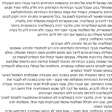
מה שפועל לרעתו של נתניהו בהגשמת התרחיש הרצוי עבורו הוא העובדה
שנפתלי בנט, שבכל סבבי הבחירות הקודמים היה חלק בלתי נפרד מגוש
הימין בראשותו, העמיד את עצמו במערכת הבחירות הנוכחית
כלשון
מאזניים
אשר לא מחויבת לשום צד. בכל סיטואציה נתניהו יהיה זקוק לבנט
כדי להרכיב קואליציה, ואין אפשרות להקמת ממשלת ימין בלעדיו.
אם תוקם קואליציית ימין, מדובר יהיה בקואליציה ההומוגנית ביותר
האפשרית, של מפלגות שכבר ישבו יחד בעבר, ולא תהיה להן כל בעיה
לשתף פעולה גם בהמשך אם יזכו יחד לרוב הדרוש.
סיכוי ההצלחה: בינוני.
קואליציה של 61 נגד נתניהו, ללא הערבים
בשלושת סבבי הבחירות הקודמים היה רוב למתנגדי נתניהו, שאמנם
הצליחו בשניים מהם לייצר גוש חוסם ולמנוע ממנו הקמת ממשלה, אולם
נכשלו בהרכבת ממשלה בעצמם כאשר קיבלו את המנדט לעשות כך.
מה ששונה בסבב הבחירות הנוכחי לעומת קודמיו הוא כניסתו של
גדעון
סער
למגרש כראש מפלגה עצמאית, והחלטתו של נפתלי בנט שלא להשתייך
באופן מוצהר לאחד הגושים.
דבר נוסף המעמיד את הגוש בסכנה הוא העובדה שמפלגות השמאל הגיעו
לבחירות הנוכחיות מפוצלות מאי פעם - תוך שהן בסכנה לא לעבור את
אחוז החסימה. אם יעברו כולן, עשוי הגוש לגדול מכפי כוחו הנוכחי. עובדה
זו יכולה להביא, בסופו של דבר, לכך שגוש האופוזיציה יגדל ויושג רוב
לקואליציה להדחת נתניהו ללא הסיעות הערביות.
אם כך יהיה, מדובר יהיה בקואליציה לא הומוגנית שתתקשה לתפקד לאורך
זמן, שכן היא תכלול מפלגות שמאל מובהקות מצד אחד, ומפלגות ימין
מהצד האחר.
סיכוי ההצלחה: נמוך מאוד - שום סקר לא הראה שמדובר בתרחיש סביר.