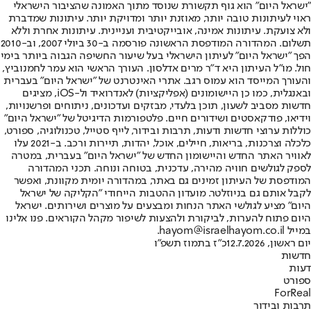
"ישראל היום" הוא גוף תקשורת שנוסד מתוך האמונה שהציבור הישראלי
ראוי לעיתונות טובה יותר, מאוזנת יותר ומדויקת יותר. עיתונות שמדברת
ולא צועקת. עיתונות אמינה, אובייקטיבית ועניינית. עיתונות אחרת וללא
תשלום. המהדורה המודפסת הראשונה פורסמה ב-30 ביולי 2007, וב-2010
הפך "ישראל היום" לעיתון הישראלי בעל שיעור החשיפה הגבוה ביותר בימי
חול. מו"ל העיתון היא ד"ר מרים אדלסון. העורך הראשי הוא עמר לחמנוביץ,
והעורך המייסד הוא עמוס רגב. אתרי האינטרנט של "ישראל היום" בעברית
ובאנגלית, כמו כן היישומונים (אפליקציות) לאנדרואיד ול-iOS, מציגים
חדשות מסביב לשעון, תוכן בלעדי, מבזקים ועדכונים, ניתוחים ופרשנויות,
וידיאו, פודקאסטים ושידורים חיים. פלטפורמות הדיגיטל של "ישראל היום"
כוללות ערוצי חדשות ודעות, תרבות ובידור, לייף סטייל, טכנולוגיה, ספורט,
כלכלה וצרכנות, בריאות, חיילים, אוכל, יהדות, תיירות ורכב. ב-2021 עלו
לאוויר האתר החדש והיישומון החדש של "ישראל היום" בעברית, במטרה
לספק לגולשים חוויה מהירה, עדכנית, בטוחה ונוחה. תכני המהדורה
המודפסת של העיתון זמינים גם באתר, במהדורה יומית מקוונת, ואפשר
לקבל אותם גם בניוזלטר. מועדון ההטבות הייחודי "הקליקה של ישראל
היום" מציע לגולשי האתר הנחות ומבצעים על מוצרים ושירותים. ישראל
היום פתוח להערות, לביקורת ולהצעות לשיפור מקהל הקוראים. פנו אלינו
במייל hayom@israelhayom.co.il.
יום ראשון, 12.7.2026
כ"ז בתמוז תשפ"ו
חדשות
דעות
ספורט
ForReal
תרבות ובידור