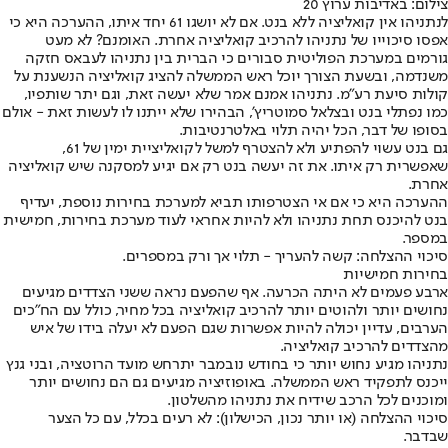
צילום: באדיבות ערוץ 20
לנתניהו אין קואליציה ללא בנט. אם לא יושגו 61 יחד איתו, ההערכה היא כי
אפסו סיכוייו של נתניהו להרכיב קואליציה אחרת. האומנם? לא מעט
גורמים במערכת הפוליטית סבורים כי הברית בין נתניהו לעבאס חזקה
משנדמה, ובשעת הצורך יוכל ראש הממשלה להציג קואליציה הנשענת על
קולות סיעת רע"מ. נתניהו אמנם אמר שלא יעשה זאת, וגם יתר שותפיו,
כמו נפתלי בנט ובצלאל סמוטריץ', הבהירו שלא ייתנו לו לעשות זאת - אולם
בסופו של דבר, הכל יהיה תלוי באלטרנטיבות.
גם בנט עשוי להפתיע ולא להצטרף למשל לקואליציית ימין של 61,
שאפשרית רק איתו. את זה יעשה בנט רק אם יגיע למסקנה שיש קואליציה
אחרת.
ההערכה היא כי אם אי הצטרפותו תביא למערכת בחירות נוספת, יעדיף
בנט להיכנס תחת נתניהו ולא להיות אחראי לעוד מערכת בחירות, חמישית
במספר.
סיכוי ההצלחה: קשה להעריך - תלוי אך ורק במספרים.
בחירות חמישיות
ארבע פעמים לא היתה הכרעה. אף שהפעם נראה ששני הצדדים מגיעים
נחושים יותר ולהוטים יותר להרכיב קואליציה בכל מחיר, כולל עם הח"כים
הערבים, עדיין יכולה להיות אפשרות שגם הפעם לא יעלה בידו של איש
מהצדדים להרכיב קואליציה.
נתניהו מגיע נחוש יותר כי בחודש נובמבר יתרחש מועד הרוטציה, ובני גנץ
ייכנס לתפקיד ראש הממשלה. באופוזיציה מגיעים גם הם נחושים יותר
ומוכנים לכל הרכב שידיח את נתניהו מהשלטון.
סיכוי ההצלחה (או יותר נכון, הכישלון): לא רעים בכלל, עם כל הצער
שבדבר.