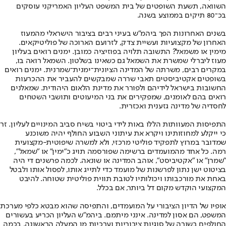
השוואה, תשעת השופטים של בית המשפט העליון האמריקני עוסקים
בכ־80 תיקים בממוצע בשנה.
בשנים האחרונות הפך ביהמ"ש בעיני רבים בציבור הישראלי מהמעוז
האחרון של מקצועיות ועשיית צדק, לזרועם הארוכה של פוליטיקאים.
מימין או משמאל? התשובה תלויה בפוזיציה כמובן. ימנים רואים בעליון
מעוז ליברלי שמשרת את השמאל גם כשאינו בשלטון. השמאל רואה בו,
במקרים רבים, משרתה של המדינה הציונית־ימנית־שמרנית. ימנים רואים
בשופטים אקטיביסטים תאבי שררה שמבקשים להעביר את ההכרעות
החשובות בישראל לידיהם ולפורר את מדינת הלאום היהודית. שמאלנים
רואים בהם לאומנים, שמפקירים את בני המיעוטים ותושבי השטחים
לחסדיה של מדינה גזענית ואכזרית.
התפיסות המעוותות הללו באות לידי ביטוי בשיח סביב המינויים לעליון. זר
כי ייקלע למחוזותינו ויקרא את עיתוני השבוע החולף יהיה משוכנע
שמדובר במרוץ לתפקיד פוליטי מרכזי, ולא למשרה שיפוטית-מקצועית
רמה. כל אחד מהמועמדים ברשימה שפורסמה תויג כ"ימין" או "שמאל",
"שמרן" או "אקטיביסט", אוהב המדינה או שונאה. לכמה פרשנים די היה
בציטוט ישן נתון לפרשנות של מועמד כדי לתייג אותו, לפסול אותו ולבטל
באחת את מורכבותו ויכולותיו לטובת תווית פוליטית שטוחה. להיבט
המקצועי הוקדש מקום דל ביותר, אם בכלל.
אופיו של הדיון הציבורי על המועמדים, והתפיסה שהוא מבטא כלפי מערכת
המשפט, הם אסון למדינה. אינני מיתמם. ביהמ"ש העליון הכריע בעשורים
החולפים בשורה של סוגיות ציבוריות וערכיות מן המעלה הראשונה. בכמה