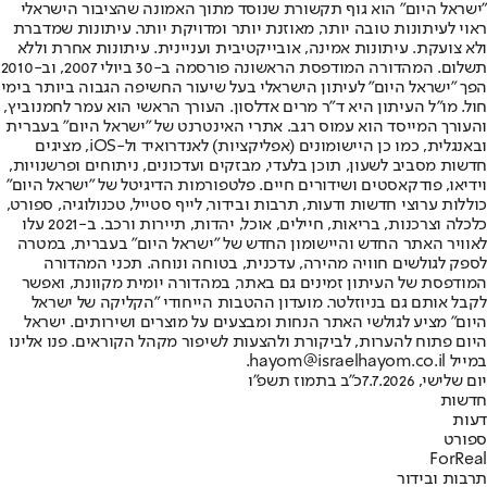
"ישראל היום" הוא גוף תקשורת שנוסד מתוך האמונה שהציבור הישראלי
ראוי לעיתונות טובה יותר, מאוזנת יותר ומדויקת יותר. עיתונות שמדברת
ולא צועקת. עיתונות אמינה, אובייקטיבית ועניינית. עיתונות אחרת וללא
תשלום. המהדורה המודפסת הראשונה פורסמה ב-30 ביולי 2007, וב-2010
הפך "ישראל היום" לעיתון הישראלי בעל שיעור החשיפה הגבוה ביותר בימי
חול. מו"ל העיתון היא ד"ר מרים אדלסון. העורך הראשי הוא עמר לחמנוביץ,
והעורך המייסד הוא עמוס רגב. אתרי האינטרנט של "ישראל היום" בעברית
ובאנגלית, כמו כן היישומונים (אפליקציות) לאנדרואיד ול-iOS, מציגים
חדשות מסביב לשעון, תוכן בלעדי, מבזקים ועדכונים, ניתוחים ופרשנויות,
וידיאו, פודקאסטים ושידורים חיים. פלטפורמות הדיגיטל של "ישראל היום"
כוללות ערוצי חדשות ודעות, תרבות ובידור, לייף סטייל, טכנולוגיה, ספורט,
כלכלה וצרכנות, בריאות, חיילים, אוכל, יהדות, תיירות ורכב. ב-2021 עלו
לאוויר האתר החדש והיישומון החדש של "ישראל היום" בעברית, במטרה
לספק לגולשים חוויה מהירה, עדכנית, בטוחה ונוחה. תכני המהדורה
המודפסת של העיתון זמינים גם באתר, במהדורה יומית מקוונת, ואפשר
לקבל אותם גם בניוזלטר. מועדון ההטבות הייחודי "הקליקה של ישראל
היום" מציע לגולשי האתר הנחות ומבצעים על מוצרים ושירותים. ישראל
היום פתוח להערות, לביקורת ולהצעות לשיפור מקהל הקוראים. פנו אלינו
במייל hayom@israelhayom.co.il.
יום שלישי, 7.7.2026
כ"ב בתמוז תשפ"ו
חדשות
דעות
ספורט
ForReal
תרבות ובידור