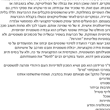
מקרים, דומה שאכן הסיג את גבולה של הפוליטיקה, שלא בטובתה או
טובתו. ועם זאת, מי שמכיר את עבודתו, או מי שקרא את פסקי הדין, גם
אלו השנויים במחלוקת, יודע שהשופטים מקבלים את ההכרעות הללו בלית
ברירה, ובמקרים רבים לאחר שפוליטיקאים נכשלו בקבלת ההכרעות
בעצמם. הם פועלים מתוך עומק משפטי־מקצועי ולא כמממשי אג'נדה
אידיאולוגית אישית, זו של מי שמינה אותם. מעבר לכך ולא פחות חשוב מכך,
רוב מוחלט של עבודת שופטי העליון הוא עבודה משפטית יומיומית,
סיזיפית ושוחקת, של הכרעות בשפיר ובשליה של סכסוכים משפטיים, ולא
בסוגיות פוליטיות "זוהרות".
טוב יעשו חברי הוועדה למינוי שופטים אם יבחנו את המועמדים על פי
אמות מידה מקצועיות, יכולת משפטית ומבט מורכב על אישיותם
ופעילותם המשפטית, האקדמית או המקצועית עד כה, ולא על בסיס תיוג
שטבע מאן דהוא, ונועד במקרים רבים "לחסל" את מועמדותם.
ד"ר פרידמן הוא סגן נשיא המכון למדיניות העם היהודי ומרצה למשפטים
במרכז האקדמי "פרס"
טעינו? נתקן! אם מצאתם טעות בכתבה, נשמח שתשתפו אותנו
מדורים
ספורט
תרבות ובידור
לייף סטייל
אוכל
תיירות
טכנולוגיה ומדע
הורוסקופ