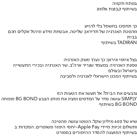
בפתח תקווה
בשיתוף קבוצת אלמוג
כך תחסכו בחשמל בלי להזיע
מהפכת האנרגיה של תדיראן: שליטה, אבטחת מידע וניהול אקלים חכם
בבית
בשיתוף TADIRAN
בצל איומי איראן: כך נערך משק האנרגיה
פסגת האנרגיה במעמד שגריר ארה"ב, שר האנרגיה ובכירי התעשייה
בישראל ובעולם
בשיתוף המכון הישראלי לאנרגיה ולסביבה
צובעים את הבית? אל תעשו את הטעות הזו
מומחה BG BOND עושה סדר על המדפים ומציג את מותג הצבע SIMPLY
בשיתוף BG BOND
שיא של 600 מיליון שקל: הטוטו עושה מהפיכה
יחסי הימור משופרים, הפקדות ב-Apple Pay ותשלום זכיות מיידי
בשיתוף המועצה להסדר ההימורים בספורט