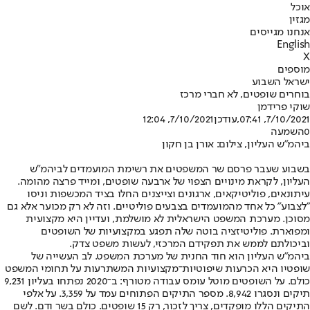
אוכל
מגזין
אנחנו מגייסים
English
X
מוספים
ישראל השבוע
בוחרים שופטים, לא חברי מרכז
שוקי פרידמן
7/10/2021, 07:41
,עודכן
7/10/2021, 12:04
0
השמעה
ביהמ"ש העליון, צילום: אורן בן חקון
בשבוע שעבר פרסם שר המשפטים את רשימת המועמדים לביהמ"ש
העליון, לקראת מינויים הצפוי של ארבעה שופטים, ומייד פרצה מהומה.
עיתונאים, פוליטיקאים, ארגונים וצייצנים החלו בציד המכשפות וניסו
"לצבוע" כל אחד מהמועמדים בצבעים פוליטיים. וזה לא רק מכוער אלא גם
מסוכן. מערכת המשפט הישראלית לא מושלמת, ועדיין היא מקצועית
ומפוארת. פוליטיזציה בוטה שלה תפגע במקצועיות של השופטים
וביכולתם לממש את תפקידם המרכזי, לעשות משפט צדק.
ביהמ"ש העליון הוא חוד החנית של מערכת המשפט. לב העשייה של
שופטיו היא הכרעות שיפוטיות־מקצועיות המשתרעות על תחומי המשפט
כולם. על השופטים מוטל עומס עבודה מטורף: ב־2020 נפתחו בעליון 9,231
תיקים ונסגרו 8,942. מספר התיקים הפתוחים עמד על 3,359. על אלפי
התיקים הללו מופקדים, צריך לזכור, רק 15 שופטים. כולם בשר ודם. לשם