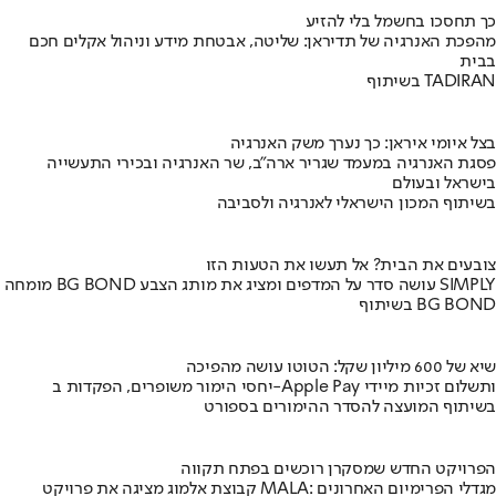
כך תחסכו בחשמל בלי להזיע
מהפכת האנרגיה של תדיראן: שליטה, אבטחת מידע וניהול אקלים חכם
בבית
בשיתוף TADIRAN
בצל איומי איראן: כך נערך משק האנרגיה
פסגת האנרגיה במעמד שגריר ארה"ב, שר האנרגיה ובכירי התעשייה
בישראל ובעולם
בשיתוף המכון הישראלי לאנרגיה ולסביבה
צובעים את הבית? אל תעשו את הטעות הזו
מומחה BG BOND עושה סדר על המדפים ומציג את מותג הצבע SIMPLY
בשיתוף BG BOND
שיא של 600 מיליון שקל: הטוטו עושה מהפיכה
יחסי הימור משופרים, הפקדות ב-Apple Pay ותשלום זכיות מיידי
בשיתוף המועצה להסדר ההימורים בספורט
הפרויקט החדש שמסקרן רוכשים בפתח תקווה
קבוצת אלמוג מציגה את פרויקט MALA: מגדלי הפרימיום האחרונים