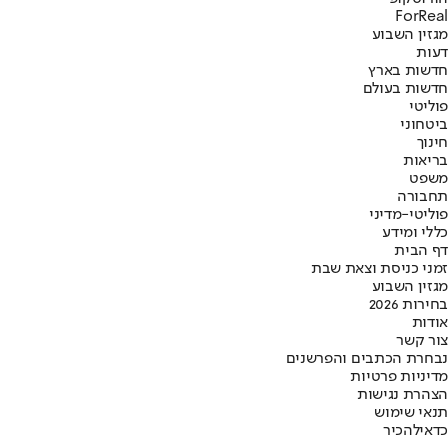
ForReal
מגזין השבוע
דעות
חדשות בארץ
חדשות בעולם
פוליטי
ביטחוני
חינוך
בריאות
משפט
תחבורה
פוליטי-מדיני
כללי ומידע
דף הבית
זמני כניסת וצאת שבת
מגזין השבוע
בחירות 2026
אודות
צור קשר
נבחרת הכתבים והפרשנים
מדיניות פרטיות
הצהרת נגישות
תנאי שימוש
כדאי
להכיר