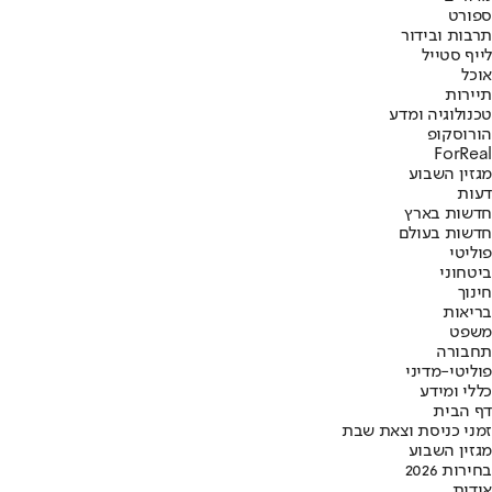
ספורט
תרבות ובידור
לייף סטייל
אוכל
תיירות
טכנולוגיה ומדע
הורוסקופ
ForReal
מגזין השבוע
דעות
חדשות בארץ
חדשות בעולם
פוליטי
ביטחוני
חינוך
בריאות
משפט
תחבורה
פוליטי-מדיני
כללי ומידע
דף הבית
זמני כניסת וצאת שבת
מגזין השבוע
בחירות 2026
אודות