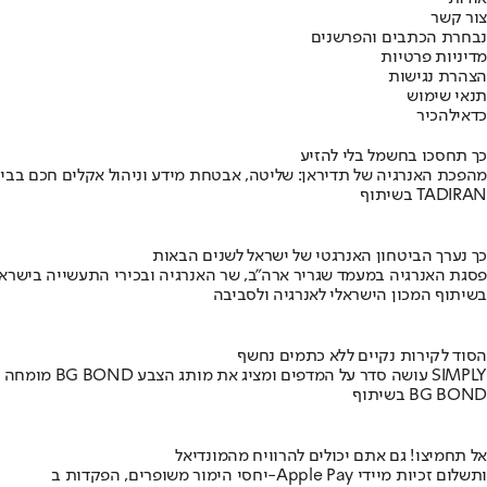
צור קשר
נבחרת הכתבים והפרשנים
מדיניות פרטיות
הצהרת נגישות
תנאי שימוש
כדאי
להכיר
כך תחסכו בחשמל בלי להזיע
מהפכת האנרגיה של תדיראן: שליטה, אבטחת מידע וניהול אקלים חכם בבי
בשיתוף TADIRAN
כך נערך הביטחון האנרגטי של ישראל לשנים הבאות
פסגת האנרגיה במעמד שגריר ארה"ב, שר האנרגיה ובכירי התעשייה בישראל
בשיתוף המכון הישראלי לאנרגיה ולסביבה
הסוד לקירות נקיים ללא כתמים נחשף
מומחה BG BOND עושה סדר על המדפים ומציג את מותג הצבע SIMPLY
בשיתוף BG BOND
אל תחמיצו! גם אתם יכולים להרוויח מהמונדיאל
יחסי הימור משופרים, הפקדות ב-Apple Pay ותשלום זכיות מיידי