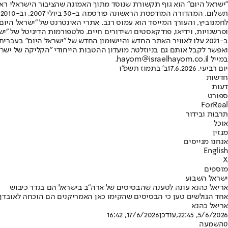
"ישראל היום" הוא גוף תקשורת שנוסד מתוך האמונה שהציבור הישראלי ראוי 
ת
ופרשנויות, וידיאו, פודקאסטים ושידורים חיים. פלטפורמות הדיגיטל של "ישרא
ב-2021 עלו לאוויר האתר החדש והיישומון החדש של "ישראל היום" בע
ואפשר לקבל אותם גם בניוזלטר. מועדון ההטבות הייחודי "הקליקה של ישרא
במייל hayom@israelhayom.co.il.
יום רביעי, 17.6.2026
ב' בתמוז תשפ"ו
חדשות
דעות
ספורט
ForReal
תרבות ובידור
אוכל
מגזין
אנחנו מגייסים
English
X
מוספים
ישראל השבוע
אריאל כהנא עונה לטענה שהבסיסים של ארה"ב בישראל הם בגדר כיבוש
אחד הגולשים טען כי הבסיסים שהקימו כאן האמריקנים הם הוכחה לאובדן 
אריאל כהנא
5/6/2026, 22:45
,עודכן
17/6/2026, 16:42
0
השמעה