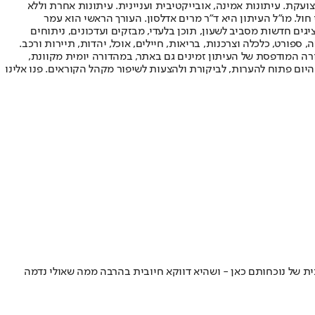
ועקת. עיתונות אמינה, אובייקטיבית ועניינית. עיתונות אחרת וללא
עור החשיפה הגבוה ביותר בימי חול. מו"ל העיתון היא ד"ר מרים אדלסון. העורך הראשי הוא עמר
 והעורך המייסד הוא עמוס רגב. אתרי האינטרנט של "ישראל היום" בעברית ובאנגלית, כמו כן היישומונים (אפליקציות) לאנדרואיד ול-iOS, מציגים חדשות מסביב לשעון, תוכן בלעדי, מבזקים ועדכונים, ניתוחים
, ספורט, כלכלה וצרכנות, בריאות, חיילים, אוכל, יהדות, תיירות ורכב.
דורה המודפסת של העיתון זמינים גם באתר, במהדורה יומית מקוונת,
היום פתוח להערות, לביקורת ולהצעות לשיפור מקהל הקוראים. פנו אלינו
ית של נוכחותם כאן - ושהיא דווקא חיובית בהרבה ממה שאולי נדמה