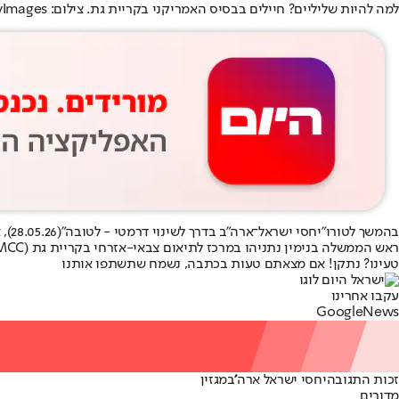
למה להיות שליליים? חיילים בבסיס האמריקני בקריית גת. צילום: GettyImages
בהמשך לטורו
"יחסי ישראל־ארה"ב בדרך לשינוי דרמטי - לטובה"
(28.05.26), אריאל כהנא עונה לטוקבק של הגולש ישראל1:
ראש הממשלה בנימין נתניהו במרכז לתיאום צבאי-אזרחי בקריית גת (CMCC) // צילום: לע"מ
טעינו? נתקן! אם מצאתם טעות בכתבה, נשמח שתשתפו אותנו
עקבו אחרינו
G
o
o
g
l
e
News
זכות התגובה
יחסי ישראל ארה''ב
מגזין
מדורים