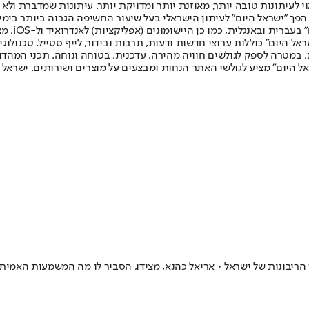
לעיתונות טובה יותר, מאוזנת יותר ומדויקת יותר. עיתונות שמדברת ולא צ
שלום. המהדורה המודפסת הראשונה פורסמה ב-30 ביולי 2007, וב-2010 הפך "ישראל היום" לעיתון הישראלי בעל שי
לחמנוביץ,
ל היום" כוללות ערוצי חדשות ודעות, תרבות ובידור, לייף סטייל, טכנולוגיה
ברית, במטרה לספק לגולשים חוויה מהירה, עדכנית, בטוחה ונוחה. תכני המה
ל היום" מציע לגולשי האתר הנחות ומבצעים על מוצרים ושירותים. ישראל 
הריבונות של ישראל • אריאל כהנא, מצידו, הסביר לו מה המשמעות האמית