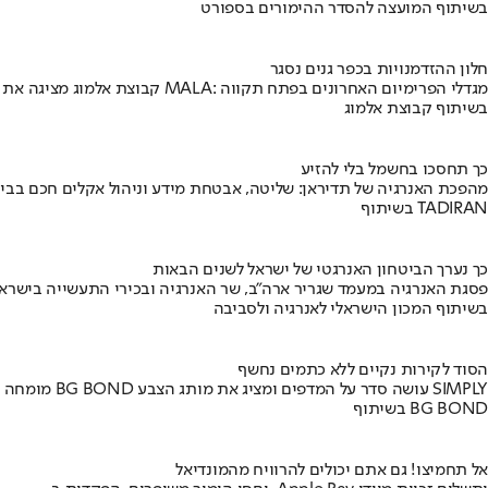
בשיתוף המועצה להסדר ההימורים בספורט
חלון ההזדמנויות בכפר גנים נסגר
קבוצת אלמוג מציגה את פרויקט MALA: מגדלי הפרימיום האחרונים בפתח תקווה
בשיתוף קבוצת אלמוג
כך תחסכו בחשמל בלי להזיע
מהפכת האנרגיה של תדיראן: שליטה, אבטחת מידע וניהול אקלים חכם בבי
בשיתוף TADIRAN
כך נערך הביטחון האנרגטי של ישראל לשנים הבאות
פסגת האנרגיה במעמד שגריר ארה"ב, שר האנרגיה ובכירי התעשייה בישראל
בשיתוף המכון הישראלי לאנרגיה ולסביבה
הסוד לקירות נקיים ללא כתמים נחשף
מומחה BG BOND עושה סדר על המדפים ומציג את מותג הצבע SIMPLY
בשיתוף BG BOND
אל תחמיצו! גם אתם יכולים להרוויח מהמונדיאל