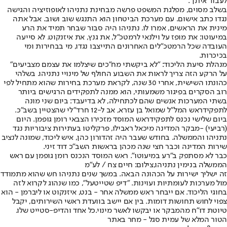
לעבוד איתן
".
בשלב מסוים, מפלגת המשפט פרשה מבחינת נתניהו לאופוזיציה והגישה
נגדו כתב אישום. עם מערכת הביטחון הוא התנגש שוב ושוב. אבל אתה
מינית את הראשים, אמרו לו. נתניהו היה סבור שבחר תמיד את הרע
במיעוטו: את מופז על וילנאי לרמטכ"ל, את גנץ, את איזנקוט. לא סייעה
העובדה שכל הרמטכ"לים האחרונים התייצבו נגדו, מי בבחירות ומי
בכיכרות.
מנהלת סיעת הליכוד: "לא ביקשתי מח"כים שיצלמו את עצמם מצביעים"
על הרקע הזה צריך לראות את השבוע החולף של מינויי נתניהו. בשלהי
כהונתו השישית, אחרי 30 שנה, לקראת מערכת בחירות שהוא מתחיל לפי
רוב הסקרים בפיגור משמעותי, הוא ממנה לתפקידים הרגישים ביותר
בשתי המערכות אנשים שהם לכתחילה, לא בדיעבד: ביום שני מונה
לתפקיד
ראש המל"ל שמואל בן עזרא, אב ל-12 חרד"לי שהצטיין בשב"כ
.
ביום שלישי נכנס לתפקיד
ראש המוסד מזכירו הצבאי רומן גופמן
. היום
(רביעי) -
מבקר המדינה מיכאל ראבילו
, פרקליטו בעתירות ציבוריות נגד
נתניהו והממשלה. בחודש שעבר היה זה
דורון כהן
, איש ליכוד, שמונה לנציב
שירות המדינה וכבר חצי שנה מכהן ב
ראשות השב"כ דוד זיני
.
כבר לא מסתפק ב"רע במיעוטו". ראש המוסד הנכנס רומן גופמן עם ראש
הממשלה בנימין נתניהו,צילום: חיים צח / לע"מ
זה ישליך ישירות על הכהונה הבאה. במשך שנים נתניהו חש שהוא מתמודד
מול מערכות לעומתיות ועוינות. "דיפ שטייטעל", כמו שנהוג לקרוא לזה
בחוגי הליכוד. אם ייבחר ראש ממשלה אחר - בנט, איזנקוט או ליברמן - הוא
צפוי לחוש תחושות דומות. בין אם יישב בוועדת ראשי השירותים, יקבל
טיוטת דו"ח מהמבקר או יבקשו לאשר מינוי.
כל אחד והדיפ-סטייט שלו
.
הטור המלא של עמית סגל - מחר באתר