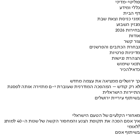
פוליטי-מדיני
כללי ומידע
דף הבית
זמני כניסת וצאת שבת
מגזין השבוע
בחירות 2026
אודות
צור קשר
נבחרת הכתבים והפרשנים
מדיניות פרטיות
הצהרת נגישות
תנאי שימוש
כדאי
להכיר
כך ירושלים ממציאה את עצמה מחדש
לא רק קודש – המהפכה המודרנית שעוברת י-ם מחזירה אותה לפסגת
התיירות הישראלית
בשיתוף עיריית ירושלים
מאחורי הקלעים של הטעם הישראלי
איך אסם הפכה את תקופת הצנע והמחסור הקשה של שנות ה-40 למותג
לאומי?
בשיתוף אסם