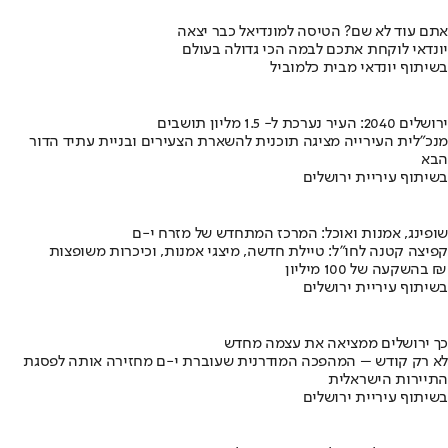
אתם עוד לא שם? הטיסה למונדיאל כבר יצאה
יונדאי לוקחת אתכם לבמה הכי גדולה בעולם
בשיתוף יונדאי מבית כלמוביל
ירושלים 2040: העיר נערכת ל- 1.5 מליון תושבים
מנכ"לית העירייה מציגה תוכנית להשארת הצעירים ובניית עתיד הדור
הבא
בשיתוף עיריית ירושלים
שופינג, אמנות ואוכל: המרכז המתחדש של מזרח י-ם
קפיצה קטנה לחו"ל: טיילת חדשה, מיצגי אמנות, וכיכרות משופצות
בהשקעה של 100 מיליון ₪
בשיתוף עיריית ירושלים
כך ירושלים ממציאה את עצמה מחדש
לא רק קודש – המהפכה המודרנית שעוברת י-ם מחזירה אותה לפסגת
התיירות הישראלית
בשיתוף עיריית ירושלים