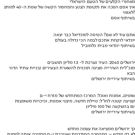
מאחורי הקלעים של הטעם הישראלי
איך אסם הפכה את תקופת הצנע והמחסור הקשה של שנות ה-40 למותג
לאומי?
בשיתוף אסם
אתם עוד לא שם? הטיסה למונדיאל כבר יצאה
יונדאי לוקחת אתכם לבמה הכי גדולה בעולם
בשיתוף יונדאי מבית כלמוביל
ירושלים 2040: העיר נערכת ל- 1.5 מליון תושבים
מנכ"לית העירייה מציגה תוכנית להשארת הצעירים ובניית עתיד הדור
הבא
בשיתוף עיריית ירושלים
שופינג, אמנות ואוכל: המרכז המתחדש של מזרח י-ם
קפיצה קטנה לחו"ל: טיילת חדשה, מיצגי אמנות, וכיכרות משופצות
בהשקעה של 100 מיליון ₪
בשיתוף עיריית ירושלים
כך ירושלים ממציאה את עצמה מחדש
לא רק קודש – המהפכה המודרנית שעוברת י-ם מחזירה אותה לפסגת