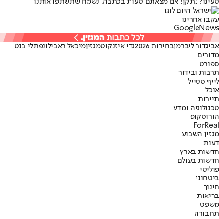
טעינו? נתקן! אם מצאתם טעות בכתבה, נשמח שתשתפו אותנו
עקבו אחרינו
G
o
o
g
l
e
News
אביגדור ליברמן
בחירות 2026
גדי איזנקוט
מגזין
מיכאל ראבילו
נפתלי בנט
מדורים
ספורט
תרבות ובידור
לייף סטייל
אוכל
תיירות
טכנולוגיה ומדע
הורוסקופ
ForReal
מגזין השבוע
דעות
חדשות בארץ
חדשות בעולם
פוליטי
ביטחוני
חינוך
בריאות
משפט
תחבורה