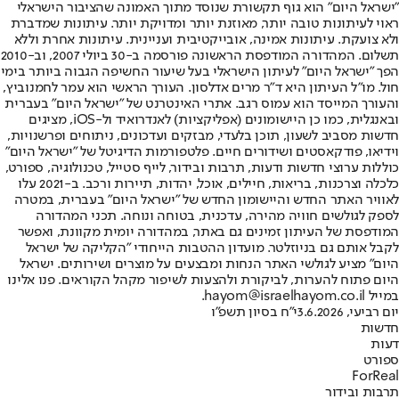
"ישראל היום" הוא גוף תקשורת שנוסד מתוך האמונה שהציבור הישראלי
ראוי לעיתונות טובה יותר, מאוזנת יותר ומדויקת יותר. עיתונות שמדברת
ולא צועקת. עיתונות אמינה, אובייקטיבית ועניינית. עיתונות אחרת וללא
תשלום. המהדורה המודפסת הראשונה פורסמה ב-30 ביולי 2007, וב-2010
הפך "ישראל היום" לעיתון הישראלי בעל שיעור החשיפה הגבוה ביותר בימי
חול. מו"ל העיתון היא ד"ר מרים אדלסון. העורך הראשי הוא עמר לחמנוביץ,
והעורך המייסד הוא עמוס רגב. אתרי האינטרנט של "ישראל היום" בעברית
ובאנגלית, כמו כן היישומונים (אפליקציות) לאנדרואיד ול-iOS, מציגים
חדשות מסביב לשעון, תוכן בלעדי, מבזקים ועדכונים, ניתוחים ופרשנויות,
וידיאו, פודקאסטים ושידורים חיים. פלטפורמות הדיגיטל של "ישראל היום"
כוללות ערוצי חדשות ודעות, תרבות ובידור, לייף סטייל, טכנולוגיה, ספורט,
כלכלה וצרכנות, בריאות, חיילים, אוכל, יהדות, תיירות ורכב. ב-2021 עלו
לאוויר האתר החדש והיישומון החדש של "ישראל היום" בעברית, במטרה
לספק לגולשים חוויה מהירה, עדכנית, בטוחה ונוחה. תכני המהדורה
המודפסת של העיתון זמינים גם באתר, במהדורה יומית מקוונת, ואפשר
לקבל אותם גם בניוזלטר. מועדון ההטבות הייחודי "הקליקה של ישראל
היום" מציע לגולשי האתר הנחות ומבצעים על מוצרים ושירותים. ישראל
היום פתוח להערות, לביקורת ולהצעות לשיפור מקהל הקוראים. פנו אלינו
במייל hayom@israelhayom.co.il.
יום רביעי, 3.6.2026
י"ח בסיון תשפ"ו
חדשות
דעות
ספורט
ForReal
תרבות ובידור