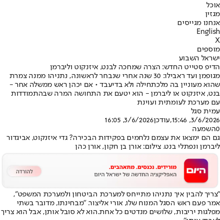
אוכל
מגזין
אנחנו מגייסים
English
X
מוספים
ישראל השבוע
הדיפ סטייט החדש: הצרה שמחכה לבנט, איזנקוט וליברמן
מגופמן ועד ראבילו: 30 שנה אחרי שנבחר לראשונה, נתניהו ממנה צמרת
שהוא מעוניין בה מלכתחילה ולא בדיעבד • אם יכהן ראש ממשלה אחר -
בנט, איזנקוט או ליברמן - הוא יטעם את התחושה המרה שבהתמודדות
עם מערכת לעומתית ועוינת
עמית סגל
3/6/2026, 15:46
,עודכן
3/6/2026, 16:05
0
השמעה
גם הם ימצאו את עצמם נלחמים בפקידות הבכירה? גדי איזנקוט, אביגדור
ליברמן ונפתלי בנט. צילום: אורן בן חקון, אורן כהן
"צריך להבין איך נתניהו מתייחס למערכת הביטחון ולמערכת המשפט",
אמר פעם ראש הסגל המנוח שלו, אורי אליצור. "מבחינתו, מדובר בשתי
מפלגות יריבות, שלושים מנדטים כל אחת.
הוא לא סובל אותן, אבל הוא צריך