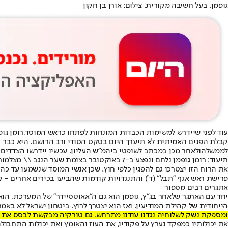
גופמן. בעל חשיבה מקורית. צילום: אורן בן חקון
עוד לפני שיידרש למשימות הכבדות המונחות לפתחו כראש המוסד,
רומן גופ
קבלת הפנים האמיתית לא תיערך היום בטקס הסודי ורב הרושם. היא כבר נ
לממשלה
ולאחר מכן במכתב לשופטי ביהמ"ש העליון. עכשיו יידרשו הצדדים
תיעוד: רומן גופמן נלחם ונפצע ב-7 באוקטובר בצומת שער הנגב \\ מצלמות התנועה של נתיבי ישראל
את הרוח הזו יצטרכו גם להפגין כלפי חוץ. שכן אנשי המוסד שנשמעו עד 
פרישת ראש אגף "תבל" (ד') והתנגדויות קודמות שהביעו בכירים אחרים - 
אתגרים רבים מספור
יחד עם האתגר שלאחר בג"ץ, גופמן הוא גם ה"אאוטסיידר" של המערכת. הוא
הייחודית של קהילת המודיעין. ואז הוא יצטרך לרוץ. ביטחון ישראל לא באמ
ומספקת נשק לשלוחיה נגדנו עודנו מתרחש. גם טורקיה מבקשת לבסס את מ
את יכולותיו כמפקד נערץ על פקודיו, את העוז והאומץ ואת יכולות התחב