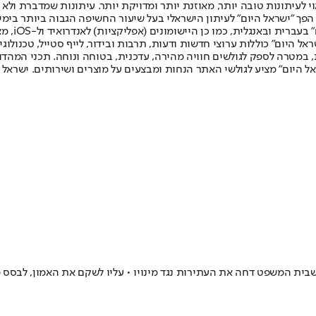
לעיתונות טובה יותר, מאוזנת יותר ומדויקת יותר. עיתונות שמדברת ולא צ
שלום. המהדורה המודפסת הראשונה פורסמה ב-30 ביולי 2007, וב-2010 הפך "ישראל היום" לעיתון הישראלי בעל שי
לחמנוביץ,
ל היום" כוללות ערוצי חדשות ודעות, תרבות ובידור, לייף סטייל, טכנולוגיה
ברית, במטרה לספק לגולשים חוויה מהירה, עדכנית, בטוחה ונוחה. תכני המה
ל היום" מציע לגולשי האתר הנחות ומבצעים על מוצרים ושירותים. ישראל 
שבית המשפט דחה את העתירות נגד מינויו • עליו לשקם את האמון, לבסס מ