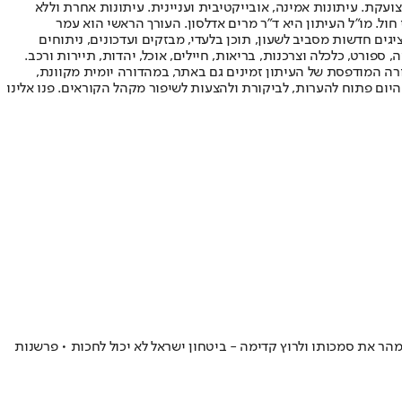
ועקת. עיתונות אמינה, אובייקטיבית ועניינית. עיתונות אחרת וללא
עור החשיפה הגבוה ביותר בימי חול. מו"ל העיתון היא ד"ר מרים אדלסון. העורך הראשי הוא עמר
 והעורך המייסד הוא עמוס רגב. אתרי האינטרנט של "ישראל היום" בעברית ובאנגלית, כמו כן היישומונים (אפליקציות) לאנדרואיד ול-iOS, מציגים חדשות מסביב לשעון, תוכן בלעדי, מבזקים ועדכונים, ניתוחים
, ספורט, כלכלה וצרכנות, בריאות, חיילים, אוכל, יהדות, תיירות ורכב.
דורה המודפסת של העיתון זמינים גם באתר, במהדורה יומית מקוונת,
היום פתוח להערות, לביקורת ולהצעות לשיפור מקהל הקוראים. פנו אלינו
הר את סמכותו ולרוץ קדימה - ביטחון ישראל לא יכול לחכות • פרשנות