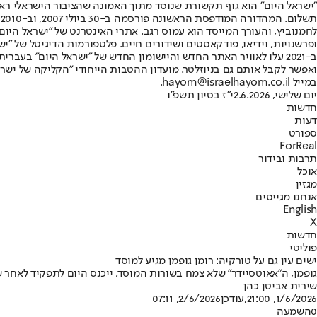
"ישראל היום" הוא גוף תקשורת שנוסד מתוך האמונה שהציבור הישראלי ראוי 
ת
ופרשנויות, וידיאו, פודקאסטים ושידורים חיים. פלטפורמות הדיגיטל של "ישרא
ב-2021 עלו לאוויר האתר החדש והיישומון החדש של "ישראל היום" בע
ואפשר לקבל אותם גם בניוזלטר. מועדון ההטבות הייחודי "הקליקה של ישרא
במייל hayom@israelhayom.co.il.
יום שלישי, 2.6.2026
י"ז בסיון תשפ"ו
חדשות
דעות
ספורט
ForReal
תרבות ובידור
אוכל
מגזין
אנחנו מגייסים
English
X
חדשות
פוליטי
ישים עין גם על טורקיה: רומן גופמן מגיע למוסד
גופמן, ה"אאוטסיידר" שלא צמח בשורות המוסד, ייכנס היום לתפקיד לאחר 
שירית אביטן כהן
1/6/2026, 21:00
,עודכן
2/6/2026, 07:11
0
השמעה