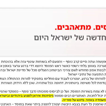
מן
שזה עתה סיים קרב נוסף - והפעם לא בשוחות עוטף עזה אלא בהוכחת הת
ערכה באופן בלתי רשמי כאשר ראש המוסד היוצא דדי ברנע ע
רער באופן א
 לבנות אמון מחודש לשם צורכי הביטחון הנעלים מכל של מדינת ישראל ו
כה למרותו של ברנע, יצטרכו לעבוד עם מחליפו בתפקיד למרות ההתחלה הצ
קודמת לכל משימה ביטחונית, דחופה ככל שתהיה. שכן ללא הידוק השורות ב
 לא צמח בשורות המוסד, ועל כן לביסוס סמכותו נדבך נוסף - כמפקד שהגי
ת יכול לחכות. האתגרים רבים מספור.
ניסיונות איראן לפגוע ביהודים ובישר
עמדה באזור, בדגש על סוריה.
ולה שהפגין כל העת בצבא היבשה יצטרך להפגין ביתר שאת במוסד - הארגו