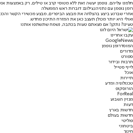
חלמנו עליהם. גופמן יעשה זאת ללא מטוסי קרב או טילים, רק באמצעות אנש
רומן גופמן עם נתניהו,צילום: דוברות ראש הממשלה
אחרי שברנע ביצע בהצלחה את מבצע הביפרים, מבצע מכשירי הקשר והכנת 
ואולי היא יותר מכולן תעצב כאן את המזרח התיכון מחדש.
טעינו? נתקן! אם מצאתם טעות בכתבה, נשמח שתשתפו אותנו
עקבו אחרינו
G
o
o
g
l
e
News
המוסד
רומן גופמן
מדורים
ספורט
תרבות ובידור
לייף סטייל
אוכל
תיירות
טכנולוגיה ומדע
הורוסקופ
ForReal
מגזין השבוע
דעות
חדשות בארץ
חדשות בעולם
פוליטי
ביטחוני
חינוך