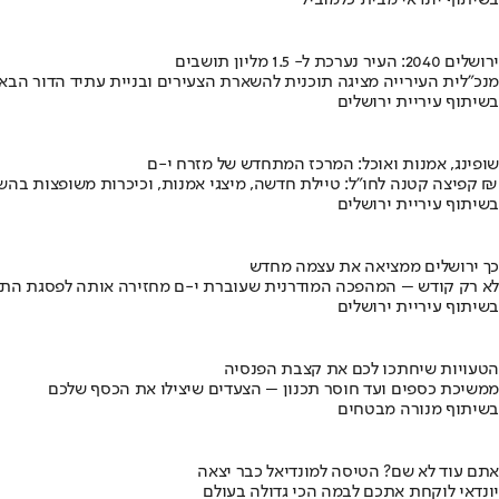
בשיתוף יונדאי מבית כלמוביל
ירושלים 2040: העיר נערכת ל- 1.5 מליון תושבים
מנכ"לית העירייה מציגה תוכנית להשארת הצעירים ובניית עתיד הדור הבא
בשיתוף עיריית ירושלים
שופינג, אמנות ואוכל: המרכז המתחדש של מזרח י-ם
קפיצה קטנה לחו"ל: טיילת חדשה, מיצגי אמנות, וכיכרות משופצות בהשקעה של 100 מיליון ₪
בשיתוף עיריית ירושלים
כך ירושלים ממציאה את עצמה מחדש
לא רק קודש – המהפכה המודרנית שעוברת י-ם מחזירה אותה לפסגת התי
בשיתוף עיריית ירושלים
הטעויות שיחתכו לכם את קצבת הפנסיה
ממשיכת כספים ועד חוסר תכנון – הצעדים שיצילו את הכסף שלכם
בשיתוף מנורה מבטחים
אתם עוד לא שם? הטיסה למונדיאל כבר יצאה
יונדאי לוקחת אתכם לבמה הכי גדולה בעולם