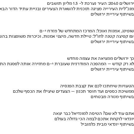
ירושלים 2040: העיר נערכת ל- 1.5 מליון תושבים
מנכ"לית העירייה מציגה תוכנית להשארת הצעירים ובניית עתיד הדור הבא
בשיתוף עיריית ירושלים
שופינג, אמנות ואוכל: המרכז המתחדש של מזרח י-ם
קפיצה קטנה לחו"ל: טיילת חדשה, מיצגי אמנות, וכיכרות משופצות בהשקעה של 100 מיליון ₪
בשיתוף עיריית ירושלים
כך ירושלים ממציאה את עצמה מחדש
לא רק קודש – המהפכה המודרנית שעוברת י-ם מחזירה אותה לפסגת התי
בשיתוף עיריית ירושלים
הטעויות שיחתכו לכם את קצבת הפנסיה
ממשיכת כספים ועד חוסר תכנון – הצעדים שיצילו את הכסף שלכם
בשיתוף מנורה מבטחים
אתם עוד לא שם? הטיסה למונדיאל כבר יצאה
יונדאי לוקחת אתכם לבמה הכי גדולה בעולם
בשיתוף יונדאי מבית כלמוביל