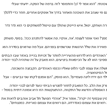
ונתי. "הוא אמר לי 'כן' והתמסר לזה ברמה של הפקה. ידעתי שבלי
ם מי שעזב את השכונה מאחור בדרך אל אופקים אחרים, חוזר כדי ללכלך
ה ושחקן, יגאל, איש הייטק שהולך עם טיטול למשחקים כי הוא נדר נדר
סך? ואני אומר לעצמי, 'אה, אוקיי, פה אפשר להתנהג ככה'. בסוף, משחק
אירה את שלל הרגשות שנרשמים בפניהם. אבל מה שרואים בסדרה הוא
אוהדים היא לדרוש מהעירייה לוותר על זכויות בנייה באזור שבו הבתים
מלחמת רפאים. "המאבק האובססיבי הוא לא על הכיסאות ביציעים, הוא מאבק על זה שתהיה לבני יהודה
לה את עצמו לגבי הלופ שאליו נכנסו האוהדים, הקבוצה והשכונה.
ל הסיטואציה.
ד הם ירדו ליגה פעמיים", הוא פוסק, "הם אמנם לקחו שני גביעים - אבל
ק את הלב. כל המאבק לחזור למגרש הביתי נועד לגרום לבני יהודה
ו את האספלט והדשא של התקווה, ההתעקשות הזו היא אמונה דתית בסמל -
ן שבסוף זה יקרה", אומר איל, "אוהדי הפועל תל אביב אוהבים לראות את
א רואים את עצמם כאנדרדוג, הם רואים את עצמם כאריות. כמנצחים".