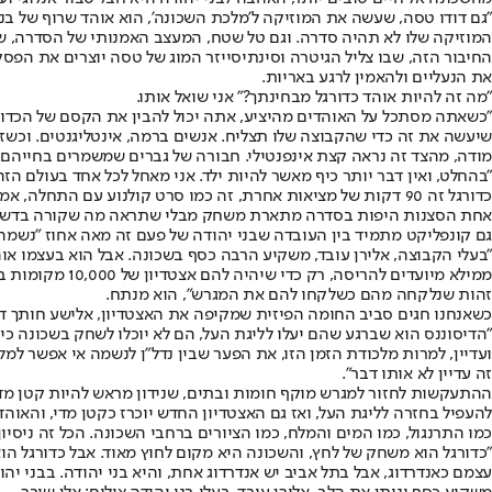
"גם דודו טסה, שעשה את המוזיקה ל'מלכת השכונה', הוא אוהד שרוף של בני
המוזיקה שלו לא תהיה סדרה. וגם טל שטח, המעצב האמנותי של הסדרה, שי
החיבור הזה, שבו צליל הגיטרה וסינתיסייזר המוג של טסה יוצרים את הפס
את הנעליים ולהאמין לרגע באריות.
"מה זה להיות אוהד כדורגל מבחינתך?" אני שואל אותו.
"כשאתה מסתכל על האוהדים מהיציע, אתה יכול להבין את הקסם של הכדורגל. 
שיעשה את זה כדי שהקבוצה שלו תצליח. אנשים ברמה, אינטליגנטים. וכשזה
מודה, מהצד זה נראה קצת אינפנטילי. חבורה של גברים שמשמרים בחייהם 
"בהחלט, ואין דבר יותר כיף מאשר להיות ילד. אני מאחל לכל אחד בעולם הזה
כדורגל זה 90 דקות של מציאות אחרת, זה כמו סרט קולנוע עם התחלה, אמצע וסוף, שאתה לא יודע איך יסתיים. עם מתח שלעולם לא ייפסק".
אחת הסצנות היפות בסדרה מתארת משחק מבלי שתראה מה שקורה בדשא. 
גם קונפליקט מתמיד בין העובדה שבני יהודה של פעם זה מאה אחוז "נשמה"
"בעלי הקבוצה, אלירן עובד, משקיע הרבה כסף בשכונה. אבל הוא בעצמו אוה
ממילא מיועדים
זהות שנלקחה מהם כשלקחו להם את המגרש", הוא מנתח.
כשאנחנו חגים סביב החומה הפיזית שמקיפה את האצטדיון, אלישע חותך דר
"הדיסוננס הוא שברגע שהם יעלו לליגת העל, הם לא יוכלו לשחק בשכונה כ
ועדיין, למרות מלכודת הזמן הזו, את הפער שבין נדל"ן לנשמה אי אפשר למל
זה עדיין לא אותו דבר".
ההתעקשות לחזור למגרש מוקף חומות ובתים, שנידון מראש להיות קטן מדי 
להעפיל בחזרה לליגת העל, ואז גם האצטדיון החדש יוכרז כקטן מדי, והא
כמו התרנגול, כמו המים והמלח, כמו הציורים ברחבי השכונה. הכל זה ניסיו
"כדורגל הוא משחק של לחץ, והשכונה היא מקום לחוץ מאוד. אבל כדורגל הו
עצמם כאנדרדוג, אבל בתל אביב יש אנדרדוג אחת, והיא בני יהודה. בבני י