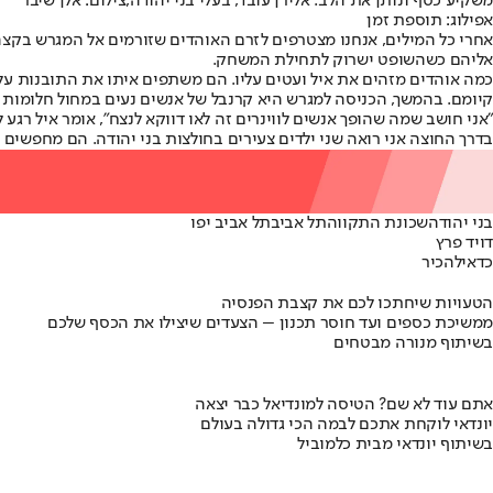
משקיע כסף ונותן את הלב. אלירן עובד, בעלי בני יהודה,צילום: אלן שיבר
אפילוג: תוספת זמן
אחרי כל המילים, אנחנו מצטרפים לזרם האוהדים שזורמים אל המגרש בקצה
אליהם כשהשופט ישרוק לתחילת המשחק.
כמה אוהדים מזהים את איל ועטים עליו. הם משתפים איתו את התובנות על 
קיומם. בהמשך, הכניסה למגרש היא קרנבל של אנשים נעים במחול חלומות ע
"אני חושב שמה שהופך אנשים לווינרים זה לאו דווקא לנצח", אומר איל רג
בדרך החוצה אני רואה שני ילדים צעירים בחולצות בני יהודה. הם מחפשים
בני יהודה
שכונת התקווה
תל אביב
תל אביב יפו
דויד פרץ
כדאי
להכיר
הטעויות שיחתכו לכם את קצבת הפנסיה
ממשיכת כספים ועד חוסר תכנון – הצעדים שיצילו את הכסף שלכם
בשיתוף מנורה מבטחים
אתם עוד לא שם? הטיסה למונדיאל כבר יצאה
יונדאי לוקחת אתכם לבמה הכי גדולה בעולם
בשיתוף יונדאי מבית כלמוביל