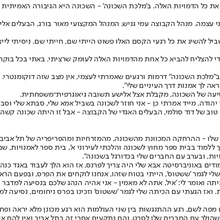
ת כל הדמויות האלה. ב'מלכת השכונה' - השכונה היא הגיבורה האמיתית 
ני עצמה. מנהל הקבוצה עמי גניש, המנהל המקצועי מאור בורג, הבעלים אל
ביל להשיג את כל רגעי הקסם האלו פשוט הייתי שם, חייתי שם. ניסיתי לי
ות כדי להצליח להביא כל אחת מהדמויות האלה לעומק שרציתי. באתי בכל ב
"מלכת השכונה" דרמות ורגעים שאמרתי לעצמי, אין מצב שזה דוקומנטרי.
ראה לך אמנות דרך העיניים שלי".
זיעה של השכונה, מקבלת אצל אלישע תשובה גיאוגרפית־משפחתית.
מרו שיש גישה לעשות דוקו בבני יהודה. מייד אמרתי כן - אני חוזר לשכונה בשביל אמא שלי
 טוב של דוד סולמי, הבעלים האגדי של הקבוצה - אבל זו היתה שכונה קשה.
ת שלו - ההרחקה המכוונת מהשכונה, מהמזרחיות ומהפריפריה של תל אביב. 
 ללמוד בבית ספר מחוץ לשכונה והלכתי לעירוני א', בית ספר לאמנויות, 
ות, ובערב עם החברים שלי בכדורגל בשכונה".
ודים באוניברסיטה אבא שלי היה צריך לפרנס, אז הוא הלך לעבוד באגד כנה
י לגמר 'ששטוס', הייתי בטוח שזהו, אנחנו לוקחים את הפרס, ובפעם הראשו
יתה ואומר לי: 'איל, אתה לא מאמין - אני אהיה הנהג שלכם בנסיעה למדבר י
 ואז הגעתי עם הכיתה שלי לגמר 'ששטוס' וזכינו בפרס ניחומים, נסיעה למ
ים מפה לשם, רגע ההתנגשות בין שני העולמות הוא רגע מכונן מלא יראה ו
לבן', על ילד כמוני שהולך עם החברים שלו לסרט, והם נתקעים אחרי זה בתל אביב ואי