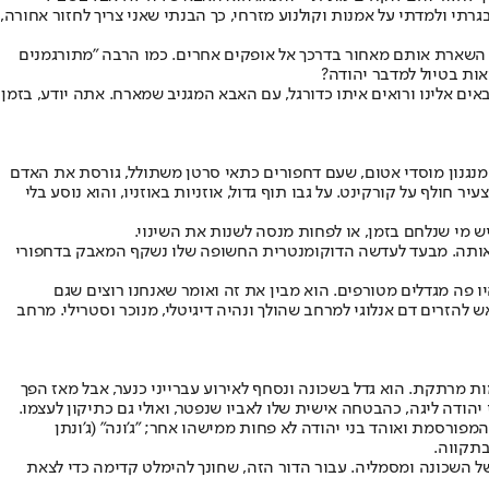
תי ולמדתי על אמנות וקולנוע מזרחי, כך הבנתי שאני צריך לחזור אחורה,
השארת אותם מאחור בדרכך אל אופקים אחרים. כמו הרבה "מתורגמנים
אות בטיול למדבר יהודה?
אים אלינו ורואים איתו כדורגל, עם האבא המגניב שמארח. אתה יודע, בזמן
 מנגנון מוסדי אטום, שעם דחפורים כתאי סרטן משתולל, גורסת את האדם
 חולף על קורקינט. על גבו תוף גדול, אוזניות באוזניו, והוא נוסע בלי
ש מי שנלחם בזמן, או לפחות מנסה לשנות את השינוי.
אותה
. מבעד לעדשה הדוקומנטרית החשופה שלו נשקף המאבק בדחפורי
ו פה מגדלים מטורפים. הוא מבין את זה ואומר שאנחנו רוצים שגם
 להזרים דם אנלוגי למרחב שהולך ונהיה דיגיטלי, מנוכר וסטרילי. מרחב
ות מרתקת. הוא גדל בשכונה ונסחף לאירוע עברייני כנער, אבל מאז הפך
יהודה ליגה, כהבטחה אישית שלו לאביו שנפטר, ואולי גם כתיקון לעצמו.
פורסמת ואוהד בני יהודה לא פחות ממישהו אחר; "ג'ונה" (ג'ונתן
בתקווה.
ל השכונה ומסמליה. עבור הדור הזה, שחונך להימלט קדימה כדי לצאת