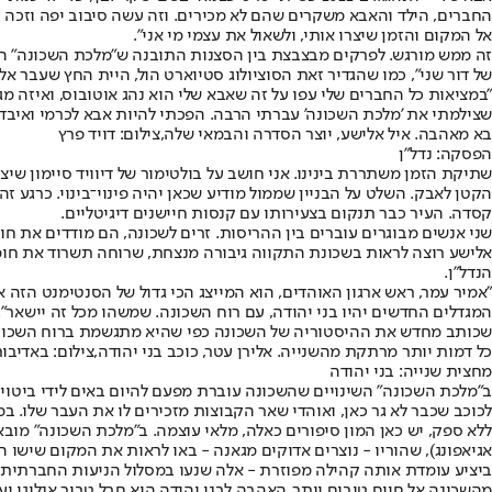
החברים, הילד והאבא משקרים שהם לא מכירים. וזה עשה סיבוב יפה וזכה בה
אל המקום והזמן שיצרו אותי, ולשאול את עצמי מי אני".
זה ממש מורגש. לפרקים מבצבצת בין הסצנות התובנה ש"מלכת השכונה" הי
של דור שני", כמו שהגדיר זאת הסוציולוג סטיוארט הול, היית החץ שעבר א
"במציאות כל החברים שלי עפו על זה שאבא שלי הוא נהג אוטובוס, ואיזה מגנ
שצילמתי את 'מלכת השכונה' עברתי הרבה. הפכתי להיות אבא לכרמי ואיבדת
בא מאהבה. איל אלישע, יוצר הסדרה והבמאי שלה,צילום: דויד פרץ
הפסקה: נדל"ן
שתיקת הזמן משתררת בינינו. אני חושב על בולטימור של דיוויד סיימון ש
הקטן לאבק. השלט על הבניין שממול מודיע שכאן יהיה פינוי־בינוי. כרגע זה 
קסדה. העיר כבר תנקום בצעירותו עם קנסות חיישנים דיגיטליים.
שני אנשים מבוגרים עוברים בין ההריסות. זרים לשכונה, הם מודדים את חור
אלישע רוצה לראות בשכונת התקווה גיבורה מנצחת, שרוחה תשרוד את ח
הנדל"ן.
"אמיר עמר, ראש ארגון האוהדים, הוא המייצג הכי גדול של הסנטימנט הזה א
המגדלים החדשים יהיו בני יהודה, עם רוח השכונה. שמשהו מכל זה יישאר". 
שכותב מחדש את ההיסטוריה של השכונה כפי שהיא מתגשמת ברוח השכונה 
כל דמות יותר מרתקת מהשנייה. אלירן עטר, כוכב בני יהודה,צילום: באדיבות FILMES
מחצית שנייה: בני יהודה
ב"מלכת השכונה" השינויים שהשכונה עוברת מפעם להיום באים לידי ביטוי 
לכוכב שכבר לא גר כאן, ואוהדי שאר הקבוצות מזכירים לו את העבר שלו. במ
ללא ספק, יש כאן המון סיפורים כאלה, מלאי עוצמה. ב"מלכת השכונה" מובאו
אגיאפונג), שהוריו - נוצרים אדוקים מגאנה - באו לראות את המקום שישו הי
ביציע עומדת אותה קהילה מפוזרת - אלה שנעו במסלול הניעות החברתית א
מהשכונה אל חיים טובים יותר, האהבה לבני יהודה היא חבל טבור אנלוגי ו