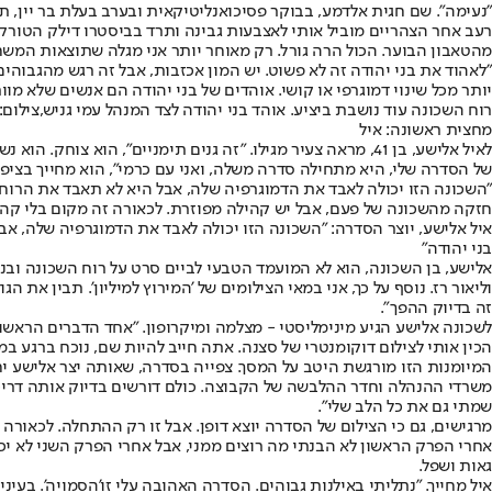
"נעימה". שם חגית אלדמע, בבוקר פסיכואנליטיקאית ובערב בעלת בר יין, ת
רעב אחר הצהריים מוביל אותי לאצבעות גבינה ותרד בביסטרו דילק הטורק
מהטאבון הבוער. הכול הרה גורל. רק מאוחר יותר אני מגלה שתוצאות המשח
"לאהוד את בני יהודה זה לא פשוט. יש המון אכזבות, אבל זה רגש מהגבוהי
יותר מכל שינוי דמוגרפי או קושי. אוהדים של בני יהודה הם אנשים שלא מו
רוח השכונה עוד נושבת ביציע. אוהד בני יהודה לצד המנהל עמי גניש,צילום
מחצית ראשונה: איל
לאיל אלישע, בן 41, מראה צעיר מגילו. "זה גנים תימניים", הוא
של הסדרה שלי, היא מתחילה סדרה משלה, ואני עם כרמי", הוא מחייך בציפי
"השכונה הזו יכולה לאבד את הדמוגרפיה שלה, אבל היא לא תאבד את הרוח 
חזקה מהשכונה של פעם, אבל יש קהילה מפוזרת. לכאורה זה מקום בלי קהילה
איל אלישע, יוצר הסדרה: "השכונה הזו יכולה לאבד את הדמוגרפיה שלה, אב
בני יהודה"
אלישע, בן השכונה, הוא לא המועמד הטבעי לביים סרט על רוח השכונה ובנ
וליאור רז
זה בדיוק ההפך".
לשכונה אלישע הגיע מינימליסטי - מצלמה ומיקרופון. "אחד הדברים הראשונ
הכין אותי לצילום דוקומנטרי של סצנה. אתה חייב להיות שם, נוכח ברגע במל
המיומנות הזו מורגשת היטב על המסך. צפייה בסדרה, שאותה יצר אלישע י
משרדי ההנהלה וחדר ההלבשה של הקבוצה. כולם דורשים בדיוק אותה דריכות פ
שמתי גם את כל הלב שלי".
מרגישים, גם כי הצילום של הסדרה יוצא דופן. אבל זו רק ההתחלה. לכאור
אחרי הפרק הראשון לא הבנתי מה רוצים ממני, אבל אחרי הפרק השני לא י
גאות ושפל.
איל מחייך. "נתליתי באילנות גבוהים. הסדרה האהובה עלי זו
'הסמויה'
. בעינ