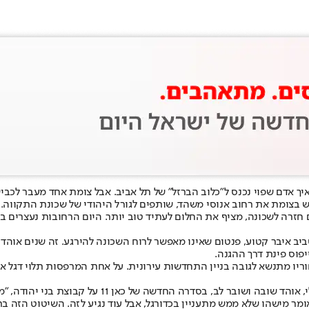
ן איך אדם שפוי נכנס ל"כלוב הברזל" של תל אביב. אבל צומת אחד מעבר ל
ש בצומת את רחוב אנוסי משהד, שותפים לגורל היהודי של שכונת התקווה.
ורם חזרה לשכונה, מציף את החלום לעתיד טוב יותר. היום הרחובות נעצר
ב איבר קטוע, פנטום שאינו מאפשר לרוח השכונה להירגע. זה שנים אוהדי 
פוס פינת דרך ההגנה.
חוריו מתנשא לגובה בניין התחדשות עירונית. על אחת המרפסות תלוי דגל
בסדרה החדשה של כאן 11 על קבוצת בני יהודה, "מלכת השכונה".
אומר מישהו שלא ממש מתעניין בכדורגל, אבל עוד נגיע לזה. השיטוט הזה 