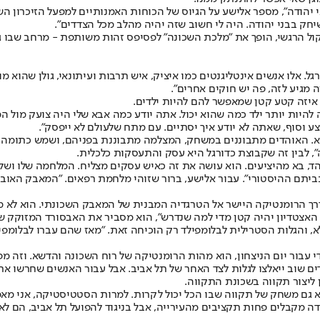
 יהודה", מספר אלישע על הגיוס של הכוחות האמנותיים למפעל הזיכרון השכ
חק בבני יהודה. היה לי חשוב שזה יהיה מהלב מכל הצדדים".
קול הרגשי, הופך את "מלכת השכונה" לפסיפס זהות משותפת - מרחב שבו ג
אלו אנשים אינטליגנטים כמו איציק, איש תרבות ועיתונאי, גולן שהוא מור
 מגיע לזה, פה יש חוקים אחרים".
איזה קטע קטן שמאפשר להם להיות ילדים.
 להיות יותר ילד כמה שהוא יכול. אתה יודע כמה אבא שלי היה צועק מול המ
האוהדים מתבוננים במשחק, המצלמה מתבוננת בפניהם, ושמש כתומה מ
, לבין זה שקבוצת כדורגל היא עסק והתעסקות כלכלית.
ד, בא מהיציעים. הוא עושה את זה כאיש עסקים מצליח. המלחמה שלו ושל ה
 להריסה, רק כדי שיהיה להם אצטדיון של 10,000 מקומות בביתם ההיסטורי". עבור אלישע, ברור שזוהי 
ך הרומנטיקה היישר אל הטרגדיה המבנית של המאבק השכונתי. הוא לא מש
י האצטדיון יהיה קטן מדי למה שנדרש", הוא מסביר את האבסורד המזוקק ש
א, והגלות הסטרילית לבלומפילד רק הוכיחה זאת. "מאז שהם עברו לבלומפיל
עבור יום הניצחון, הוא מהות הרומנטיקה של רוח השכונה והדשא. וזה מפר
והדים שוב ייאלצו לגלות לצד האחר של תל אביב. אבל עבור האנשים שחרש
ן ליצור תקווה בשכונת התקווה.
א גם משחק של תקווה שבו הכל יכול לקרות. למרות הסטטיסטיקה, אני מאמי
הודה מקבלים פחות תקציבים מהעירייה, אבל בניגוד להפועל תל אביב, הם ל