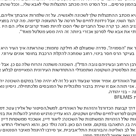
מון פרסים... וכל הסרט היה מכתב התנצלות שלי לאבא שלי... וככל שהתבגר
א מכתב ההתנצלות שלך לשכונה ולאנשיה. על זה שלמרות אהבתך אליהם, 
ל הצד השני, אבל נידונת לחיים של חרטה על התעופה קדימה. מה קרה במצי
יב הוא. כך קרה שכל החברים שלי הפכו להיות מאוד קרובים אליו. הם היו ב
י את אבא שלי לסרטן אכזרי ביותר. זה היה מסע מטלטל מאוד".
יצר את "הסמויה", סדרה שמעולם לא חילקה נחמות; שהראתה איך העיר היא
בעיקר הרס חסר בינוי, רחוב שמחכה להקלת הרכבת בחוסר אונים עירוני. צעיר
בן הרחוב ובעיניהם גובה הנדל"ן. השכונה משתנה והרוח שלה גם כן. אבל י
ומת הפלסטיק השקופה ואת
מגדלי ההתחדשות העירונית המאיימים לבלוע 
צל האוהדים. אמיר אומר שבעוד רגע כל זה לא יהיה פה! במקום השכונה יהי
אני תוהה אם זו שירת ברבור מלנכולית של המובסים מלכתחילה. ניסיון נואש
- בני יהודה.
B
דרך קבוצת הכדורגל והזהות של האוהדים. למשל,
הסיפור של אלירן עטר
, דמ
קום לפרוש לחיים שלווים ושקטים, הוא עדיין מרגיש מחויב להעלות את בני 
ת שלל הזהויות המשתנות של השכונה: ליאור דיין, אשכנזי ממשפחת דיין המ
ה בו, התאהבו במקום, ומאז הם כאן. ג'ונה נולד כאן, והוא הישראלי החדש 
ל לב האליטה והבורגנות התל־אביבית, אך סירבו להיגמל מאיבר הפנטום ש
עוגן שאי אפשר להתנתק ממנו.