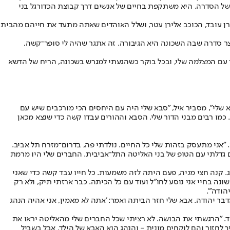
של הסדרה. היא משתקפת בחיים של אנשים דרך קבוצת הכדורגל בני
ירן עובד, הכוכב אלירן עטר, ושלל האוהדים שאתה מתעד את חייהם מהבית
יצר סדרה שבה השכונה היא הגיבורה. זה אתגר שהיה לי סופר־קשה,
וקר עם המצלמה שלי, ובכל בוקר כשהגעתי למגרש בשכונה, הריח של הדשא
, סבתא שלי וסבא שלי", מסביר איל, "סבא שלי היה עם היחסים הכי מורכבים שיש עם
 כמו רבים מבני הדור שלי, הסבא וההורים עבדו קשה כדי שנצא מכאן
"אני מתעסק בזהות שלי כל החיים. נולדתי פה, בדרום־מזרח תל אביב.
שם גדלתי עם הטופ של בני האליטה התל־אביבית. החברים שלי היו מרמת
ג. קנה חצי מניה, פעם היתה לזה משמעות. כל חייו עבד קשה כדי שאני
נה בחיי אני נוסע לחו"ל ועוד עם כל הכיתה. כבר ארזתי תיק, ולא רק
הודה'".
דבר יהודה. אבא שלי חזר הביתה ואמר: 'אתה לא מאמין, אני אהיה הנהג
פחד. "הרגשתי את הבושה. לא רציתי שכל החברים שלי מהאליטה יראו את
ן להם איך לחזור והם לוקחים מונית - והנהג הוא האבא של הילד. אבל בשביל