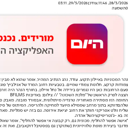
28/5/2026, 11:46
,עודכן
29/5/2026, 03:11
0
השמעה
נהר המכוניות באיילון תקוע. עודד, נהג הנתיב המהיר, אומר שהוא לא מבי
צמודות קרקע, חלונות צמודי שמיים. בטבעיות רחוב המרד של אנילביץ' פוג
פעם הרחובות כאן היו נגמרים בירידה אל נחל איילון, בחורף הנהר היה ז
הצצה לפרק הראשון של "מלכת השכונה" // צילום: באדיבות BFILMS
החומה הזו מסתירה מאחוריה טרגדיה מיתולוגית, אבסורד מובנה. מאבק סבי
שלהם
דווקא בתוך מרחב שממילא מיועד למחיקה ולהריסה. המיתוס של סיזי
שליח וולט אפריקני חותך את רחוב יציאת אירופה. גם בזה יש סמליות. מא
זה בא -
ג'נטריפיקציה
של אהדה.
"אישה אפשר להחליף, מכונית גם, רק קבוצה אי אפשר להחליף", אומר שאולי, אוהד שובה ושובר לב, 
מדובר ביצירת מופת טלוויזיונית (שתוקרן גם בפסטיבל דוקאביב), ואת זה 