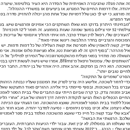
זה אתה מגלה שהגיבורה האמיתית של הסדרה היא העיר בולטימור, שיצרה א
יהודה. אלו דרמות החיים של המגרש, או ביציעים או במשרדי ההנהלה".
זה מורגש, כי יש לך כאן שלל דמויות שכל אחת מהן יכולה להחזיק סדרה בפ
ועד המגרש.
"מבחינתי היתרון בדוקו הוא שאלו השחקנים הכי אמינים ומרגשים שיש. בש
צילמתי 52 ימי צילום במשך שמונה שעות בממוצע. זה חומר ל־12 תוכניות!
"העורכים שלי, רפאל לוין ועודד פרבר, חוו איתי תהליך אינסופי של עריכ
המכוסח והגרביים בחדר ההלבשה ריגשו אותי מאוד".
עדיין, קשה להאמין שלא תסרטת את קשת העלילה של כל דמות ודמות. יש ב
איל מהרהר: "בסוף דוקו זה לא מציאות נטו, אלא מציאות פלוס אמנות. אני מ
השאלה מה מחזיר במאי מצליח מהאקסטרווגנזה של
"המירוץ למיליון
" אל ה
"השותפים שלי, עמנואל ורפאל מ־Bfilms, א
השכונה. הוא היה בן המקום, אהב אותו, היה אוהד של בן יהודה, החבר הכי
לחיים טובים יותר".
הסרט "שומרים על התקווה"
כדי לחזור לשכונה, אלישע היה צריך לפרק את המנגנון שעליו נבנתה הזהו
עברנו בכל השכונות, ובסוף סיימתי ביד אליהו. ההורים מאוד התעקשו שאלך
אביב ומנווה צדק. כך קרה שביום הייתי עם החברים שלי בבית הספר לאמנוי
החיים הכפולים האלו הגיעו לנקודת רתיחה דרך דמותו של אביו. "אחרי הלימ
אוכל ללמוד בבית הספר לאמנויות, שאצא מהשכונה. ואז הגעתי עם הכיתה של
שלא ניצחנו, אלא זכינו בפרס ניחומים - נסיעה למדבר יהודה. ואבא חוזר הב
"אבא שלי עבד קשה כל חייו כדי שאצא מהשכונה ואלמד בבית ספר לאמנויות.
שלכם'. הרגשתי את הבושה"
מי שעולמו חג במסלולו, לא יבין זאת. עבור ילדי הניעות החברתית, העובר
אבא שלי - הנהג... ב־2022 עשיתי סרט עצמאי בשם 'שקר 