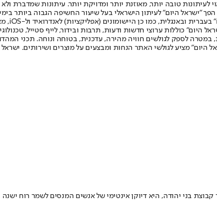
לעיתונות טובה יותר, מאוזנת יותר ומדויקת יותר. עיתונות שמדברת ולא צ
שלום. המהדורה המודפסת הראשונה פורסמה ב-30 ביולי 2007, וב-2010 הפך "ישראל היום" לעיתון הישראלי בעל שי
לחמנוביץ,
ל היום" כוללות ערוצי חדשות ודעות, תרבות ובידור, לייף סטייל, טכנולוגיה
ברית, במטרה לספק לגולשים חוויה מהירה, עדכנית, בטוחה ונוחה. תכני המה
ל היום" מציע לגולשי האתר הנחות ומבצעים על מוצרים ושירותים. ישראל 
השכונה", המשודרת בכאן 11 ובכאן BOX ומתחקה אחר קבוצת בני יהודה, היא דיוקן אינטימי של אנשים