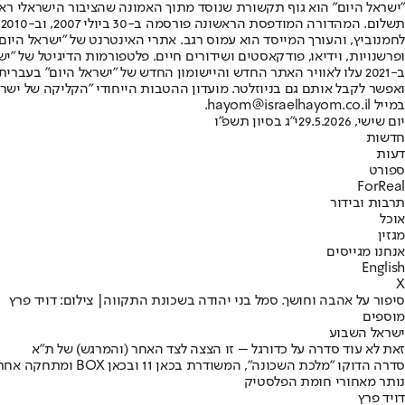
"ישראל היום" הוא גוף תקשורת שנוסד מתוך האמונה שהציבור הישראלי ראוי 
ת
ופרשנויות, וידיאו, פודקאסטים ושידורים חיים. פלטפורמות הדיגיטל של "ישרא
ב-2021 עלו לאוויר האתר החדש והיישומון החדש של "ישראל היום" בע
ואפשר לקבל אותם גם בניוזלטר. מועדון ההטבות הייחודי "הקליקה של ישרא
במייל hayom@israelhayom.co.il.
יום שישי, 29.5.2026
י"ג בסיון תשפ"ו
חדשות
דעות
ספורט
ForReal
תרבות ובידור
אוכל
מגזין
אנחנו מגייסים
English
X
סיפור על אהבה וחושך. סמל בני יהודה בשכונת התקווה| צילום: דויד פרץ
מוספים
ישראל השבוע
זאת לא עוד סדרה על כדורגל – זו הצצה לצד האחר (והמרגש) של ת"א
סדרה הדוקו "מלכת 
נותר מאחורי חומת הפלסטיק
דויד פרץ