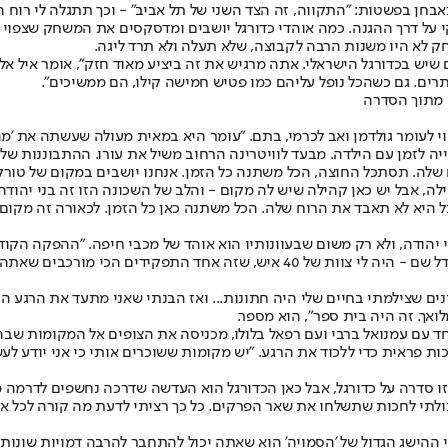
אבחן בפשטות: "התקווה, זה הצד השני של תל אביב" - וכך תתגלה לי רוח 
י על דרך ההגנה. כמה אוהדי כדורגל יושבים ומדסקסים את המשחק שצפוי 
ק לא היו משנות הרבה לקבוצה, שלא תעלה ולא תרד ליגה.
ם שיש בכדורגל הישראלי. אתה מרגיש את זה ביציע מאוד חזק", אומר איל א
ותרים. גם כשהכל נופל עליהם כמו פטיש חמישה קילו, הם ממשיכים".
: מתוך הסדרה
 צוחק. הוא נשוי לעומר גולדמן ואב לכרמי, בתם. "עומר היא במאית מעולה שעשתה את
יה לזמן עם הילדה. מבעד לוויטרינה הרחוב משיל את עורו. ההתבוננות של
שלה. תסתכל החוצה, הכל משתנה כל הזמן. אנחנו יושבים במקום של טורקים
, אבל יש כאן קהילה שיש לה מקום - והלב של השכונה הזו זה בני יהודה"
ל היא לא תאבד את הרוח שלה. הכל משתנה כאן כל הזמן. לכאורה זה מקום 
י יהודה, ולא רק משום שבעוונותיו הוא אוהד של מכבי חיפה. "ההפקה הק
ים שצילמתי בחיים שלי היה חתונות... ואז הבנתי שאני מתעד את הרגע הכ
ואך. זה היה בית ספר", הוא מספר.
חד עם עמנואל ברבי ועם רפאל בלולו, מכניסה את הצופים אל המקומות ש
ראית כדי ללכוד את הרגע. "יש מקומות ששוכרים אותי כי אני יודע לעשות 
ה זו סדרה על כדורגל, אבל כאן הכדורגל הוא העדשה שדרכה נחשפים לדרמה
כולתי לחכות שתשלחו את שאר הפרקים. כל כך רציתי לדעת מה קורה לכל 
יי ההישג הגדול של 'הסמויה' הוא שאתה יכול להתחבר להרבה דמויות שונות, 