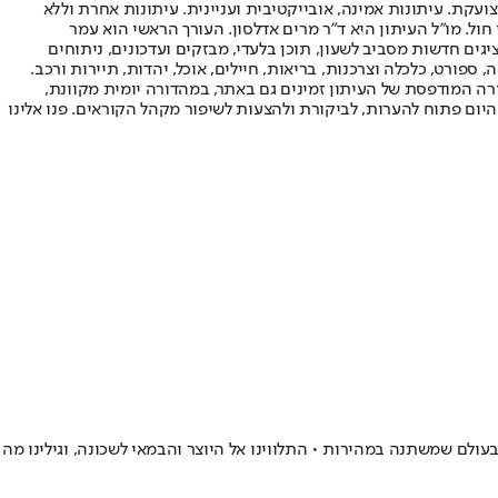
ועקת. עיתונות אמינה, אובייקטיבית ועניינית. עיתונות אחרת וללא
עור החשיפה הגבוה ביותר בימי חול. מו"ל העיתון היא ד"ר מרים אדלסון. העורך הראשי הוא עמר
 והעורך המייסד הוא עמוס רגב. אתרי האינטרנט של "ישראל היום" בעברית ובאנגלית, כמו כן היישומונים (אפליקציות) לאנדרואיד ול-iOS, מציגים חדשות מסביב לשעון, תוכן בלעדי, מבזקים ועדכונים, ניתוחים
, ספורט, כלכלה וצרכנות, בריאות, חיילים, אוכל, יהדות, תיירות ורכב.
דורה המודפסת של העיתון זמינים גם באתר, במהדורה יומית מקוונת,
היום פתוח להערות, לביקורת ולהצעות לשיפור מקהל הקוראים. פנו אלינו
 המנסים לשמר רוח ישנה בעולם שמשתנה במהירות • התלווינו אל היוצר והבמאי לשכונה, וגילינו מה