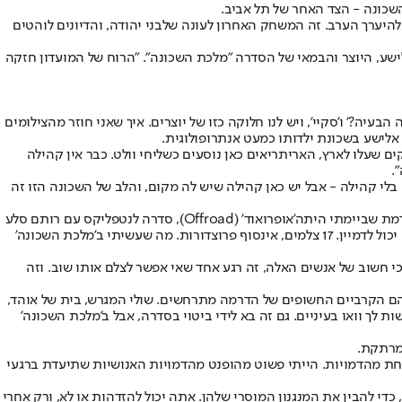
השכונה - הצד האחר של תל אביב.
להיערך הערב. זה המשחק האחרון לעונה של
בני יהודה
, והדיונים לוהטים
לישע, היוצר והבמאי של הסדרה "מלכת השכונה". "הרוח של המועדון חזקה
 'מה הבעיה?' ו'סקיי', ויש לנו חלוקה כזו של יוצרים. איך שאני חוזר מהצילומים
 אלישע בשכונת ילדותו כמעט אנתרופולוגית.
 שעלו לארץ, האריתריאים כאן נוסעים כשליחי וולט. כבר אין קהילה
.
בלי קהילה - אבל יש כאן קהילה שיש לה מקום, והלב של השכונה הזו זה
ודמת שביימתי היתה
'אופרואוד' (Offroad), סדרה לנטפליקס עם רותם סלע
. נוסף על כך, אני במאי הצילומים של 'המירוץ למיליון'. תבין את הגודל שם - היה לי צוות של 40 איש, שזה אחד התפקידים הכי מורכבים שאתה יכול לדמיין. 17 צלמים, אינסוף פרוצדורות. מה שעשיתי ב'מלכת השכונה'
י חשוב של אנשים האלה, זה רגע אחד שאי אפשר לצלם אותו שוב. וזה
בהם הקרביים החשופים של הדרמה מתרחשים. שולי המגרש, בית של אוהד,
לך וואו בעיניים. גם זה בא לידי ביטוי בסדרה, אבל ב'מלכת השכונה'
 מרתקת.
אחת מהדמויות. הייתי פשוט מהופנט מהדמויות האנושיות שתיעדת ברגעי
כדי להבין את המנגנון המוסרי שלהן. אתה יכול להזדהות או לא, ורק אחרי