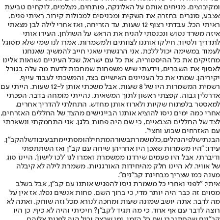
ומקיבוצים. מניחים אותם על האלונקה, פותחים, מצלמים, לוקחים טביעת
אצבע, סוגרים בחזרה את השקית ומכניסים למכולות קירור. ראיתי פנים,
ראיתי הכל. עבדתי רצוף 12 שעות, עד הזריחה, ואז אחרי לילה לבן מצאתי
איזה משרד נטוש ונכנסתי להניח את הראש על השולחן. העירו אותי
לתדריך ולסיור. חילקו אותנו לצוותים ולמשמרות. אמרו לנו שמי שלא מסוגל
לעמוד במשימה יכול ללכת. אני הרגשתי שאני חייב להמשיך. שאנחנו
מחזיקים את כל ההיסטוריה, את כל עם ישראל, שכל העיניים נשואות אלינו
לאסוף את השברים, וידעתי שיש משפחות שמחכות לדעת מה עלה בגורל
יקיריהן. שמתי את כל העניינים האישיים בצד, והמשכתי לעבוד עייף.
רשמית המשמרות היו של 8 שעות, אבל משכתי אותן ל-12 שעות. הייתי עם
אדרנלין גבוה. קפצתי ראשון לתוך המשאית. נהייתי מומחה בדבר. הפכתי
למאסטר בלפתוח שקיות ולארוז אותן מחדש. התחלתי להדריך אחרים.
אחרי כמה ימים ניסו להוציא אותנו הביינישים מהצד של החללים האזרחים,
לצד של החללים הצבאיים, כי שם היה פחות בלגן. אני התחמקתי ונשארתי
עם האזרחים שבוע וחצי".
הבנתי
שלפי
הנהלים
,
כל
משמרת
בשורה
מתחילה
ומסתיימת
בעיבוד
של
הקב
"
ן
.
עידו: "היו משמרות שאכן היו אחריהן שיחה עם קב"ן ואז השתתפתי
ודיברתי, אבל היו פעמים שירדנו ממשמרת ואמרו לנו 'לכו לישון'. היינו סוג
של אוויר. לא היינו חלק מהיחידות האורגניות. משמרת לילה לא קיבלה
מענה כמו שצריך מבחינת קב"נים".
איתי: "לפני ואחרי כל משמרת ניסו להפגיש אותנו עם קב"ן, אבל בשלב
מסוים זה כבר היה יותר מדי, כי ברוך השם, פחות אנשים נפלו, אז אין על
מה לדבר. אתה יושב שמונה שעות ומחכה לנורא מכל וזה שוחק, ואתה לא
רוצה לדבר עם אף אחד, כי מה תגיד לקב"ן? חיכיתי והיה לא כיף. כן היו
קב"נים שהסתובבו שם כל הזמן, ומי שרצה יכול היה לפנות אליהם.