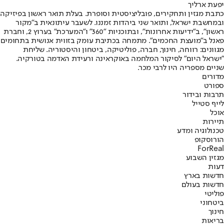
יפעת ארליך
כתבת מגזין ותחקירים, פובליציסטית וסופרת. בעלת תואר ראשון בפיזיקה
ובמחשבת ישראל, ותואר שני ביהדות זמננו. לשעבר עיתונאית ב"מקור
ראשון", ב"ידיעות אחרונות", ובתוכניות "360" ו"המערכת" בערוץ 2, וחברת
פאנל ב"מועצת החכמים". מתמחה בכתיבת עומק בזווית אנושית בתחומים
מגוונים: רווחה, חינוך, חברה, פוליטיקה, ביטחון והיסטוריה. שליחת
"ישראל היום" לסיקור המלחמה באוקראינה ורעידת האדמה בטורקיה.
שניים מספריה היו לרבי מכר.
מדורים
ספורט
תרבות ובידור
לייף סטייל
אוכל
תיירות
טכנולוגיה ומדע
הורוסקופ
ForReal
מגזין השבוע
דעות
חדשות בארץ
חדשות בעולם
פוליטי
ביטחוני
חינוך
בריאות