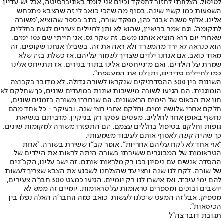
לטיפול. הצלחתי לחזור לתפקד וכיום אני לומד באוניברסיטה, אבל יש עדיין
השפעות כמו קשיי שינה. בסוף מה שהכי כואב לי זה שהצבא מתכחש
אלינו. אלוף משנה אבנר כהן, מפקד שורה, כתב בספר שהוציא, 'משורה
לתקומה', וגם אמר בריאיון, שהוא לא נתן לחיילים צעירים לגעת בחללים.
שאחרי יום הוא הוציא אותנו משם. זה שקר גס. אני הייתי שם 103 ימים.
הוא כנראה לא ירד מהמשרד ולא ראה את זה. בשבילו אנחנו שקופים. זה
מאוד כואב. אם אנחנו ילדים שצריך לשמור עליהם, אז כשלת בזה שלא
שמרת על הילדים. ואם מתייחסים אלינו בתור בגירים, אז תתייחס אלינו
כמו לחיילים סדירים, ותן לנו את המעטפת".
השונות בין 300 ההסדרניקים שנקראו לשורה גדולה. לא מדובר בקבוצה
הומוגנית. הם הגיעו לשורה מישיבות שונות במועדים שונים, כך שחלקם לא
חוו את הכאוס של הימים הראשונים. הם שוחררו משורה בזמנים שונים,
חלקם אחרי שלושה ימים, וחלקם אחרי חצי שנה. ובעיקר - כל אחד מהם
נחשף באופן אחר לחללים. מעטים עסקו רק בניקיון, מרביתם בנשיאת
גופות וחלקם בטיפול בחללים עצמם. הם התפזרו משורה למקומות שונים,
כך שהיה קשה לאסוף אותם לעיבוד משמעותי.
"אף אחד לא לקח עליהם אחריות", אומר קב"ן ששירת בשורה. "אחת
הטראומות של המבוגרים ששירתו בשורה היתה לראות את הילדים של
ההסדר. אנשים עם ניסיון בכו רק מלראות אותם. זה ישב עלינו, הקב"נים
של שורה. לקח לנו שנה וחצי עד שהצלחנו לשכנע את הצבא שצריך לעשות
להם ימי עיבוד, ואז אישרו לנו רק יומיים. הגיעו כמעט 300 חבר'ה צעירים,
יושבים ובוכים ומספרים טראומות על טראומות. יומיים זה ממש לא
מספיק. אבל זה המעט שיכלנו לעשות. כואב כמה החבר'ה האלה נפלו בין
הכיסאות".
תגובת דובר צה"ל