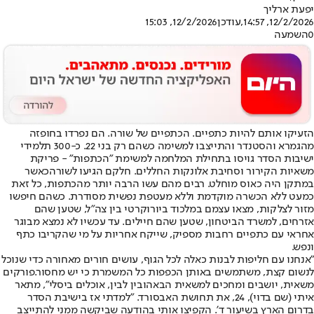
יפעת ארליך
12/2/2026, 14:57
,עודכן
12/2/2026, 15:03
0
השמעה
הזעיקו אותם להיות כתפיים. הכתפיים של שורה. הם נפרדו בחופזה
מהגמרא והסטנדר והתייצבו למשימה כשהם רק בני 22. כ-300 תלמידי
ישיבות הסדר גויסו בתחילת המלחמה למשימת "הכתפות" - פריקת
משאיות הקירור וסחיבת אלונקות החללים. חלקם הגיעו לשורה
כאשר
במתקן היה כאוס מוחלט
. רבים מהם עשו הרבה יותר מהכתפות, כל זאת
כמעט ללא הכשרה מוקדמת וללא מעטפת נפשית מסודרת. כשהם חיפשו
מזור לצלקות, מצאו עצמם במלכוד ביורוקרטי בין צה"ל, שטען שהם
אזרחים, למשרד הביטחון, שטען שהם חיילים. עד עכשיו לא נמצא מבוגר
אחראי עם כתפיים רחבות מספיק, שייקח אחריות על מי שהקריבו כתף
ונפש.
"אנחנו עם חליפות לבנות כאלה לכל הגוף, עושים חורים מאחורה כדי שנוכל
לנשום קצת, משתמשים באותן הכפפות כל המשמרת כי יש מחסור.
פורקים
משאית, יושבים ומחכים למשאית הבאה
ובין לבין, אוכלים ביסלי", מתאר
איתי (שם בדוי), 24, את תחושת האבסורד. "למדתי אז בישיבת הסדר
בדרום הארץ בשיעור ד'. הקפיצו אותי בהודעה שביקשה ממני להתייצב