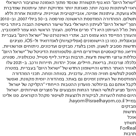
"ישראל היום" הוא גוף תקשורת שנוסד מתוך האמונה שהציבור הישראלי
ראוי לעיתונות טובה יותר, מאוזנת יותר ומדויקת יותר. עיתונות שמדברת
ולא צועקת. עיתונות אמינה, אובייקטיבית ועניינית. עיתונות אחרת וללא
תשלום. המהדורה המודפסת הראשונה פורסמה ב-30 ביולי 2007, וב-2010
הפך "ישראל היום" לעיתון הישראלי בעל שיעור החשיפה הגבוה ביותר בימי
חול. מו"ל העיתון היא ד"ר מרים אדלסון. העורך הראשי הוא עמר לחמנוביץ,
והעורך המייסד הוא עמוס רגב. אתרי האינטרנט של "ישראל היום" בעברית
ובאנגלית, כמו כן היישומונים (אפליקציות) לאנדרואיד ול-iOS, מציגים
חדשות מסביב לשעון, תוכן בלעדי, מבזקים ועדכונים, ניתוחים ופרשנויות,
וידיאו, פודקאסטים ושידורים חיים. פלטפורמות הדיגיטל של "ישראל היום"
כוללות ערוצי חדשות ודעות, תרבות ובידור, לייף סטייל, טכנולוגיה, ספורט,
כלכלה וצרכנות, בריאות, חיילים, אוכל, יהדות, תיירות ורכב. ב-2021 עלו
לאוויר האתר החדש והיישומון החדש של "ישראל היום" בעברית, במטרה
לספק לגולשים חוויה מהירה, עדכנית, בטוחה ונוחה. תכני המהדורה
המודפסת של העיתון זמינים גם באתר, במהדורה יומית מקוונת, ואפשר
לקבל אותם גם בניוזלטר. מועדון ההטבות הייחודי "הקליקה של ישראל
היום" מציע לגולשי האתר הנחות ומבצעים על מוצרים ושירותים. ישראל
היום פתוח להערות, לביקורת ולהצעות לשיפור מקהל הקוראים. פנו אלינו
במייל hayom@israelhayom.co.il.
מבזקים
חדשות
אוכל
תשחץ
ForReal
תרבות