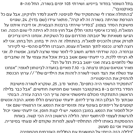
בתל השומר במדור בייניש. ושירתי 103 ימים בשורה, החל מה-8
באוקטובר".
"בהתחלה אמרו לי שהתפקיד שלי לוגיסטי. לדאוג לסדר ולניקיון, אבל עם כל
הטרפת שהיתה בשורה זה לא קרה", מתאר עידו (שם בדוי), 24, שגויס
מישיבת הסדר בצפון. "בסדיר שירתי ברבנות הצבאית, אז דיברו איתנו על
המאנ"ח, (מרכז איסוף נתוני חלל) אבל חוץ מזה לא היתה לי שום הכנה. ואז
הגיעו משאיות של יטבתה מהדרום עם כל השקיות. אנחנו היינו צריכים
לפרוק אותן ולהכניס למאנ"ח. בהתחלה זה היה יד בחוץ, רגל בחוץ. אני לא
רוצה לפרט. נכנסו לתוך המאנ"ח עצמו, העברנו חללים מהסי-טי לקירור
ובחזרה. ככה שרדתי חודש. חשוב לי לומר שמי שרצה לעזוב, אפשרו לו. אני
לא רציתי ללכת, כי ידעתי שאם אשב בבית אוכל את עצמי על זה שחברים
שלי נלחמים בעזה ואני יושב בבית רגל על רגל".
מאיר אטיאס שבתו נרצחה ב- 7.10 מאיים בוועדה לביטחון לאומי: "אנחנו
עוד נשלח את הצד השני לשורה לזהות את הילדים שלו" // ערוץ הכנסת
להחזיק את ההיסטוריה
"התפקיד הרשמי היה כתפים", מתאר נדב, 25, שנקרא לשורה מישיבת
הסדר בדרום ב-8 באוקטובר ונשאר שם חמישה חודשים. "אבל כבר בלילה
הראשון התנתקתי מכולם וחיפשתי איפה צריך הכי הרבה עזרה. הבנתי
שבתוך כל הבלגן הזה צריך ליזום. ידעתי שברגעים הללו ממש, הרבה אנשים
קופצים על רימונים בעוטף עזה ומוסרים את הנפש, אז הרגשתי שגם אני
יכול למסור את הנפש, במובן הנפשי. יש לי קצת חוסן, אז ידעתי שאני יכול
להרשות לעצמי להיחשף יותר. הלילה הראשון היה הכי קשה. באחת
ההפסקות באותו לילה התחלתי לעשן, למרות שקודם לא נגעתי בסיגריה.
עכשיו אני גם מעשן.
"בלילה הזה הייתי על המשאית עם החללים האזרחים מהמסיבה