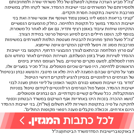
"צה״ל מביע הערכה עמוקה לפועלם של כלל משרתי שורה ולמחויבותם
ולמסירותם של המשרתים ובני ישיבות ההסדר, אשר לקחו חלק במשימה
מורכבת ורגישה בתקופה חסרת תקדים.
"קציני בריאות הנפש ליוו באופן צמוד ושוטף את אנשי שורה ואת בני
ישיבות ההסדר במשך כל תקופת הלחימה. כחלק מהמענים הנפשיים
התקיימו שיחות עיבוד באופן רציף ותדיר, גם אם לא לאחר כל משמרת.
בנוסף לכך, הופנו חיילים רבים לסיוע וטיפול פרטני במידת הצורך.
"צה״ל פועל מתוך מחויבות להבטיח מעטפת הולמת למשרתים במשימות
מורכבות מסוג זה ויפעל לתיקון המקרים איפה שיימצא.
"עם פרוץ המלחמה ובהתאם לצורך המבצעי הדחוף, הוקפצו בני ישיבות
ההסדר לשירות פעיל בזמן הפעלתם, השירות הסתיים לאחר כחודש והם
חזרו למסלולם, למעט מקרים פרטניים. בשל העומס החריג בימים
הראשונים ללחימה, היו פערים שכיום מטופלים. צה״ל מכיר בפערים אלו,
מצר על מקרים שבהם המענה לא היה מלא או מיטבי, והנושא נבחן ובטיפול
של הגורמים הרלוונטיים בנסיון להגיע למקרים דורשי הטיפול.
"מדור בני ישיבות משמש כגורם הקשר האמון על ליווי ומתן מענה לבני
ישיבות ההסדר, ופועל מול הגורמים הרלוונטיים לקידום טיפול בפניות
המתקבלות. ככל שעולים קשיים נקודתיים, הם נבחנים ומטופלים.
"נושא ההכרה בנכות הינו באחריות אגף השיקום במשרד הבטחון וכפוף
לחקיקה על פיה בתקופת השירות ללא תשלום (של"ת), בני ישיבות ההסדר
הינם אזרחים, וככאלה מקבלים מענה רפואי מקופות החולים".
7 באוקטובר
ישיבות הסדר
משרד הביטחון
צה"ל