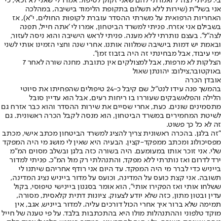
בי. פניתי לצה"ל ואמרתי להם שאני זקוק לטיפול. אמרו לי שאני לא זכאי, כי
אני בשל"ת (שירות ללא תשלום בתקופת הלימוד בישיבה, במהלכה
האחריות הרפואית על משרתי ההסדר עוברת לקופות החולים, י"א), אז
בשבילם אני אזרח. פניתי למשרד הביטחון, אמרו לי 'אתה חייל, תפנה
לצה"ל'. בעצם נותרתי ללא מענה. פניתי לראש הישיבה והוא ניסה לעזור,
ובאמת יש דמות בישיבה שמלווה אותנו. אחרי שנה וחצי הזמינו אותי לשני
ימי עיבוד, אבל מבחינתי זה היה בזבוז זמן".
הצלקות לא מרפות, אבל למצולקים אין כתובת. מחנה שורה לאחר 7
באוקטובר,צילום: יהונתן שאול
אובדן הכרה
בהמשך פנה עידו לנט"ל, שם קיבל כ-24 טיפולים שהפחיתו את סיוטי
הלילה והפלאשבקים שעוררו בו ריחות רעים, אבל הוא עדיין סובל
מתסמינים שונים. כעת, אחרי שסיים את שירות ההסדר והוא כבר אזרח גם
לשיטת המחמירים במשרד הביטחון, הוא מנסה לקבל הכרה ראשונית. גם
זה לא כל כך פשוט.
"זה בלגן. בהכרה ראשונית צריך להציג למשרד הביטחון מכתב אישי, מכתב
מפסיכולוג ומכתב ממפקד-קצין. הבעיה היא שאין לי מושג מי היה המפקד
שלי. אני זוכר אותו במעומעם. היה בשורה כזה בלגן ובשלב מסוים המ"מ
ירד לדרום ואז נותרתי ללא מפקד, והתנהלתי רק מול המ"כ. פניתי למדור
בייניש כדי לברר מי היה המפקד. עד היום אני רודף אחריהם שיתנו לי
תשובה. אני קצת כועס על המדינה, וכועס על מדור בייניש נציג המדינה,
ששלחו אותי ואז הפקירו אותי", הוא אומר בסגנון ביינישי טיפוסי, בקול
עדין ובטון מתון, כזה שלא יודע לצעוק. ציונות דתית קלאסית, מסורה,
תמימה שלא ברור איך אחרי הכול דורכים עליה. למדור בייניש, אגב, אין
מוקד טלפוני וההתנהלות מולו היא בהתכתבות בלבד. על פי טענה של חייל