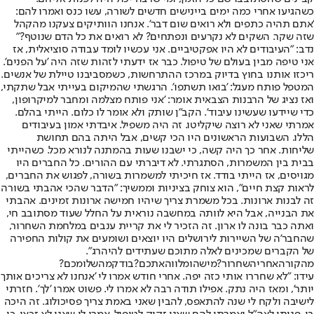
כשהגיעו אחרי כמה ימים ביינישים חדשים לשורה, עשו כנס ואמרו להם:
'אתם תהיה כתפים ולא רואים שום דבר'. אנחנו הוותיקים צעקנו מהקהל
שזה שקר. השקים לא נקרעים ונפתחים? לא רואים את כל הדם שנוטף?"
נדב: "העיבודים לא היו אפקטיביים. אני עכשיו לומד עבודה סוציאלית, אז
אני טיפה מבין בעולם של טיפול. כבר אז ידעתי לזהות שזה היה 'על הפנים'.
ריכזו אותנו בחוץ בדיוק במרכז ההתרחשות, כשמסביבנו טיילת של אנשים.
המטפל פותח מעגל: 'בואו תשתפו'. הרגשתי שהמיקום בעייתי אבל שתקתי,
ואז נציג של הרבנות הצבאית אומר: 'אני פותח מצלמה ומחבר למיקרופון,
כדי שיידעו שעשינו עיבוד'. הקב"ן שותק ולא אומר לו כלום. הייתי בהלם.
אמרתי שאני לא רוצה שיקליטו. זה היה משפיל. איבדתי אמון בעיבודים
הללו. השבועות הראשונים היו הכי קשים, אבל היתה בהם תחושת
שליחות. אחר כך היה קשה, כי ישבנו שעות בהמתנה לנורא מכל. כשהייתי
בבית בין המשמרות, הסתגרתי. לא דיברתי עם ההורים. כל החברים היו
מגויסים, אז הייתי בודד. אז חיכיתי למשמרות בשורה, לפגוש את החברים,
לראות קצת חיים", הוא צוחק בציניות וממשיך: "הדבר שהכי אהבתי בשורה
זה לבנות ארונות. בכל משמרת צריך שיהיו חמישה ארונות זמינים. אהבתי
את הבנייה, אבל היא לוותה במחשבה נוראית על החלל שעוד מסתובב חי,
ואתה כבר בונה לו ארון. זה הזכיר לי את קריית ענבים במלחמת השחרור,
שהחבר'ה של השיירות לירושלים היו יוצאים ושומעים את קולות החפירה
של הקברים שמכינים לאלה מתוכם שעתידים להיהרג".
מה
קורה
אחרי
השחרור
?
מישהו
מלווה
אתכם
?
בודק
מה
שלומכם
?
עידו: "לא שחררו אותי כזה יפה. אחרי חודש אמרו לי 'אנחנו לא צריכים אותך
יותר', ומאז היה נתק. אפילו תודה רבה לא אמרו לי. פשוט אמרו 'לך'. חזרתי
לישיבה ולקח לי שנה להתאפס, להבין שאני באמת צריך פסיכולוג. זה היכה