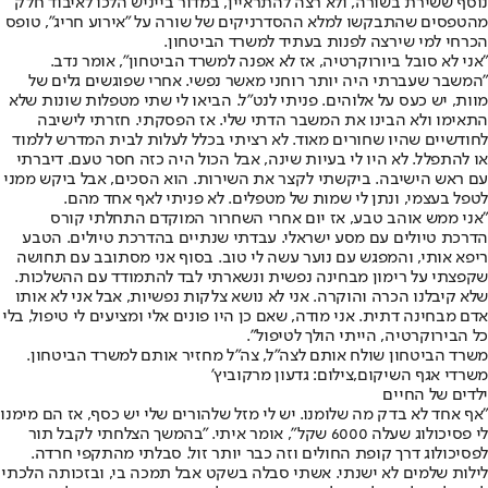
נוסף ששירת בשורה, ולא רצה להתראיין, במדור בייניש הלכו לאיבוד חלק
מהטפסים שהתבקשו למלא ההסדרניקים של שורה על "אירוע חריג", טופס
הכרחי למי שירצה לפנות בעתיד למשרד הביטחון.
"אני לא סובל ביורוקרטיה, אז לא אפנה למשרד הביטחון", אומר נדב.
"המשבר שעברתי היה יותר רוחני מאשר נפשי. אחרי שפוגשים גלים של
מוות, יש כעס על אלוהים. פניתי לנט"ל. הביאו לי שתי מטפלות שונות שלא
התאימו ולא הבינו את המשבר הדתי שלי. אז הפסקתי. חזרתי לישיבה
לחודשיים שהיו שחורים מאוד. לא רציתי בכלל לעלות לבית המדרש ללמוד
או להתפלל. לא היו לי בעיות שינה, אבל הכול היה כזה חסר טעם. דיברתי
עם ראש הישיבה. ביקשתי לקצר את השירות. הוא הסכים, אבל ביקש ממני
לטפל בעצמי, ונתן לי שמות של מטפלים. לא פניתי לאף אחד מהם.
"אני ממש אוהב טבע, אז יום אחרי השחרור המוקדם התחלתי קורס
הדרכת טיולים עם מסע ישראלי. עבדתי שנתיים בהדרכת טיולים. הטבע
ריפא אותי, והמפגש עם נוער עשה לי טוב. בסוף אני מסתובב עם תחושה
שקפצתי על רימון מבחינה נפשית ונשארתי לבד להתמודד עם ההשלכות.
שלא קיבלנו הכרה והוקרה. אני לא נושא צלקות נפשיות, אבל אני לא אותו
אדם מבחינה דתית. אני מודה, שאם כן היו פונים אלי ומציעים לי טיפול, בלי
כל הבירוקרטיה, הייתי הולך לטיפול".
משרד הביטחון שולח אותם לצה"ל, צה"ל מחזיר אותם למשרד הביטחון.
משרדי אגף השיקום,צילום: גדעון מרקוביץ'
ילדים של החיים
"אף אחד לא בדק מה שלומנו. יש לי מזל שלהורים שלי יש כסף, אז הם מימנו
לי פסיכולוג שעלה 6000 שקל", אומר איתי. "בהמשך הצלחתי לקבל תור
לפסיכולוג דרך קופת החולים וזה כבר יותר זול. סבלתי מהתקפי חרדה.
לילות שלמים לא ישנתי. אשתי סבלה בשקט אבל תמכה בי, ובזכותה הלכתי