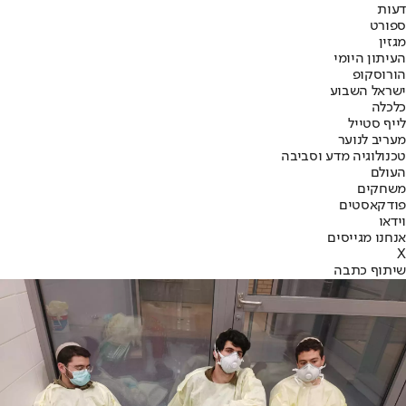
דעות
ספורט
מגזין
העיתון היומי
הורוסקופ
ישראל השבוע
כלכלה
לייף סטייל
מעריב לנוער
טכנולוגיה מדע וסביבה
העולם
משחקים
פודקאסטים
וידאו
אנחנו מגייסים
X
שיתוף כתבה