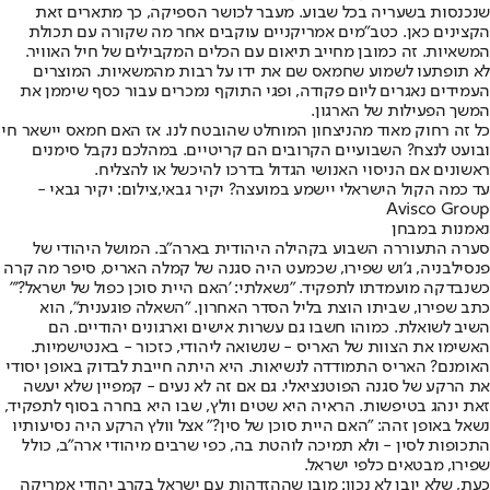
שנכנסות בשעריה בכל שבוע. מעבר לכושר הספיקה, כך מתארים זאת
הקצינים כאן. כטב"מים אמריקניים עוקבים אחר מה שקורה עם תכולת
המשאיות. זה כמובן מחייב תיאום עם הכלים המקבילים של חיל האוויר.
לא תופתעו לשמוע שחמאס שם את ידו על רבות מהמשאיות. המוצרים
העמידים נאגרים ליום פקודה, ופגי התוקף נמכרים עבור כסף שיממן את
המשך הפעילות של הארגון.
כל זה רחוק מאוד מהניצחון המוחלט שהובטח לנו. אז האם חמאס יישאר חי
ובועט לנצח? השבועיים הקרובים הם קריטיים. במהלכם נקבל סימנים
ראשונים אם הניסוי האנושי הגדול בדרכו להיכשל או להצליח.
עד כמה הקול הישראלי יישמע במועצה? יקיר גבאי,צילום: יקיר גבאי -
Avisco Group
נאמנות במבחן
סערה התעוררה השבוע בקהילה היהודית בארה"ב. המושל היהודי של
פנסילבניה, ג'וש שפירו, שכמעט היה סגנה של קמלה האריס, סיפר מה קרה
כשנבדקה מועמדתו לתפקיד. "נשאלתי: 'האם היית סוכן כפול של ישראל?'"
כתב שפירו, שביתו הוצת בליל הסדר האחרון. "השאלה פוגענית", הוא
השיב לשואלת. כמוהו חשבו גם עשרות אישים וארגונים יהודיים. הם
האשימו את הצוות של האריס - שנשואה ליהודי, כזכור - באנטישמיות.
האומנם? האריס התמודדה לנשיאות. היא היתה חייבת לבדוק באופן יסודי
את הרקע של סגנה הפוטנציאלי. גם אם זה לא נעים - קמפיין שלא יעשה
זאת ינהג בטיפשות. הראיה היא שטים וולץ, שבו היא בחרה בסוף לתפקיד,
נשאל באופן זהה: "האם היית סוכן של סין?" אצל וולץ הרקע היה נסיעותיו
התכופות לסין - ולא תמיכה לוהטת בה, כפי שרבים מיהודי ארה"ב, כולל
שפירו, מבטאים כלפי ישראל.
כעת, שלא יובן לא נכון: מובן שההזדהות עם ישראל בקרב יהודי אמריקה