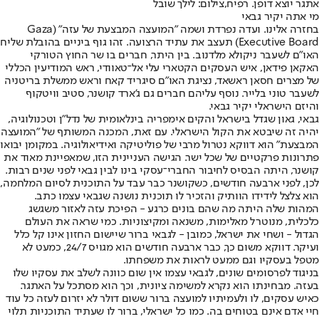
אתגר יוצא דופן. רפיח,צילום: לילך שובל
מי אתה יקיר גבאי
בחזרה אלינו. ועדה נפרדת ושמה "המועצה המבצעת של עזה" (Gaza
Executive Board) תעצב את עתיד הרצועה. זהו גוף ביניים בהובלת שליח
האו"ם לשעבר ניקולא מלדנוב. בין היתר, חברים בו שר החוץ הטורקי
האקאן פידאן, איש העסקים הקטארי עלי אל־טאוודי, ראש המודיעין הכללי
של מצרים חסאן ראשאד, נציגת האו"ם סיגריד קאח וראש ממשלת בריטניה
לשעבר טוני בלייר. נוסף עליהם חברים גם ג'ארד קושנר, סטיב וויטקוף
והיזם הישראלי יקיר גבאי.
גבאי, גאון שגדל בישראל והקים אימפריה בינלאומית של נדל"ן וטכנולוגיה,
יהיה זה שיבטא את הקול הישראלי. עם זאת, המכנה המשותף של "המועצה
המבצעת" הוא דווקא נטרול מרבי של פוליטיקה ואידיאולוגיה. במקומן יבואו
פתרונות פרקטיים של שכל ישר. הגישה העניינית הזו, שמאפיינת מאוד את
קושנר, היתה הבסיס לחיבור החברי־עסקי בינו לבין גבאי לפני שנים רבות.
לכן, לפני ארבעה חודשים, כשקושנר כבר עבד על התוכנית לסיום המלחמה,
הוא צלצל לידידו הוותיק והזכיר לו תוכנית נושנה שגבאי עצמו כתב.
המהות שלה היתה מה שהם בונים כרגע - הפיכת עזה לאזור משגשג
כלכלית, מנוטרל מאלימות, משנאה ומקיצוניות. כמי שראה את העולם
הגדול - ושחי את ישראל, כמובן - לגבאי ברור שיישום החזון אינו קל כלל
ועיקר. דווקא משום כך, כבר ארבעה חודשים הוא מגויס 24/7, כמעט לא
מטפל בעסקיו וגם ממעט לראות את משפחתו.
בניגוד לפרסומים שונים, לגבאי עצמו אין שום כוונה לשלב את עסקיו שלו
בעזה. מבחינתו הוא נקרא למשימה ציונית, וכך הוא מסתכל על האתגר.
כאיש עסקים, לו ולעמיתיו למועצה ברור ששום דולר לא יזרום לעזה כל עוד
חיי אדם אינם בטוחים בה. כמו כל ישראלי, ברור לו שעתיד התוכניות תלוי