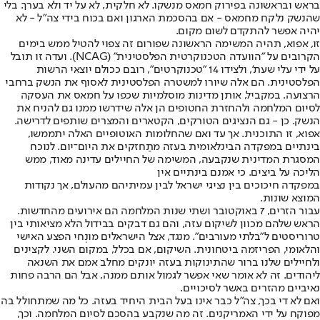
בראש ובראשונה בפירוק חמאס מנשקו. לא חלקית, לא על יד ולא בערך. בלי
שהנשק נלקח מחמאס - אם בהסכמת הארגון ואם בכוח בידי צה"ל - לא
יהיה אפשר להתקדם לשום מקום.
זו, אפוא, תהיה המשימה הראשונה שפורום זה צפוי להטיל ממש בימים
הקרובים על "הוועדה הטכנוקרטית הפלסטינית" (NCAG). ועדה זו תובל
על ידי עלי שעת', ולצידו 14 "טכנוקרטים", רובם ככולם יוצאי הרשות
הפלסטינית. הם אלה שיורו למשטרה הפלסטינית לאסוף את הנשק ברחבי
הרצועה. במקביל, אותן מדינות מוסלמיות שכפו על חמאס את העסקה
לסיום המלחמה ולהחזרת החטופים הן אלה שידרשו ממנו גם להניח את
הנשק. כן - גם הנציגים הטורקים, הקטארים והמצרים שותפים לדרישה.
אפוא, זו התוכנית. אך עד ואם שהחלומות האוטופיים האלה יתממשו,
בינתיים במפקדה הבינלאומית בעזה מתַחזקים את היום־יום. לנוכח
המסגרת המדינית שנקבעה, המשימה של החיילים עדינה מאוד, ממש
הליכה על ביצים. כי אמנם בינתיים אין
במפקדה חיכוכים בין נציגי ישראל לבין עמיתיהם מהעולם, אך נקודות
המוצא שונות.
עבור הזרים, 7 באוקטובר ושתי שנות המלחמה הם אירועים מהחדשות.
הראש שלהם מכוון לשיקום עזה, והם גם דבקים בבידול הלא מציאותי בין
טרוריסטים ל"בלתי מעורבים". מנגד, אצל הישראלים מונְחי הפצע האישי
והלאומי, הפריזמה ביטחונית. השיקום, אם בכלל, במקום השני. לקצינים
ולחיילים שלנו ברור שהתינוקות בעזה יונקים מחלב אמם את השנאה
ליהודים. זה לא אומר שאי אפשר לגמול אותם ממנה, אבל הם הרבה פחות
נאיביים מהזרים באשר לסיכויים.
ואם לא די בכך, צה"ל כבר אינו בעל הבית היחיד בעזה. כל מה שמתחולל בה
מפוקח על ידי האמריקנים. זה מה שנקבע בהסכם לסיום המלחמה. וכך,