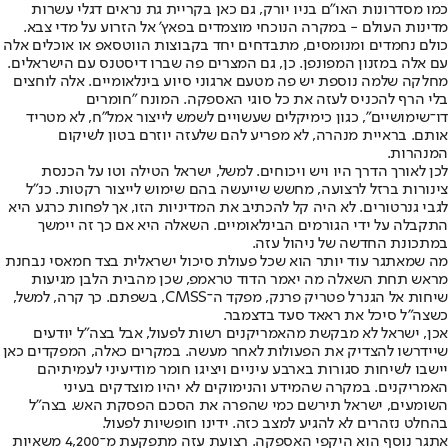
כמו מסדרונות האו"ם בניו יורק, גם כאן בקריית גת נראים דגלי עשרות
מדינות העולם - במקרה הנוכחי מוצמדים בפאץ' אל הזרוע על מדי צבא.
כולם נחמדים ומנומסים, מתבדחים יחד בקבוצות הווטסאפ או אוכלים אלה
עם אלה במזנון המפונפן. כן, גם המצרים פה שברו דיסטנס עם הישראלים.
מחלקה שלמה נוספת יש פה מטעם ארגוני סיוע בינלאומיים. אלה לוחצים
בלי הרף להכניס לעזה את כל סוגי האספקה. המונח "חומרים
דו־שימושיים", כגון כימיקלים שעשויים לשמש לייצור אמל"ח, לא מטריד
אותם. בראיית מנהרה, לא מפריע להם שלעזה יוזרם בטון לשיקום
המנהרות.
לכן לאורך הדרך היו ויש ויכוחים. למשל, ישראל הטילה וטו על הכנסת
צינורות ברזל לרצועה, מחשש שייעשה בהם שימוש לייצור רקטות. כנ"ל
לגבי גנרטורים. לא היה קל להכתיב את המדיניות הזו, אך לפחות כרגע היא
התקבלה על ידי הגורמים הבינלאומיים. השאלה היא אם כך זה יימשך
במתכונת החדשה של ניהול עזה.
מה שמאתגר עוד יותר הוא שכל פעולת סיכול ישראלית בצד חמאסי נבחנת
מראש תחת השאלה מה יאמר הדוד טראמפ, שכן מהבית הלבן מגיעות
שיחות אל הגנרל פטריק פרנק, מפקד ה־CMSS, בשפתם. כך קרה, למשל,
כשצה"ל סיכל את ראאד סעד בדצמבר.
אכן, ישראל לא מבקשת מהאמריקנים רשות לפעול, אבל בצה"ל יודעים
שיידרשו להצדיק את הפעולות לאחר מעשה. במקרים כאלה, המפקדים כאן
יישבו לשיחות סגורות בארבע עיניים ויציגו חומר מודיעיני לעמיתיהם
האמריקנים. במקרה שהמידע והנימוקים לא יהיו מוצדקים בעיני
השומעים, ישראל תירשם כמי שהפרה את הסכם הפסקת האש. בצה"ל
בהחלט נזהרים לא להגיע למצב כזה. ידינו חופשיות לפעול.
אתגר נוסף הוא היקפי האספקה. רצועת עזה מתפקעת מ־4,200 משאיות