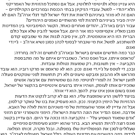
היא עניין נפלא ולגיטימי לחלוטין. אבל אם נסתכל מהזווית של האמריקני
הלא־יהודי - למשל, עובדי הניקיון בבתי הכנסת ובמרכזים הקהילתיים -
האם זה לא מוזר בעיניהם לראות את דגלי ישראל לצד דגלי ארה"ב? האם לא
יהיה סביר בעיניהם לתהות למי מהשתיים נאמנים היהודים?
עבור רבים בארה"ב, יהודים ואחרים כאחד, הקשר הסימביוטי בין המדינות
מובן מאליו. אקסיומטי כמו אור היום. אבל אפשר להבין שלא אצל כולם
הברית הזו היא אוטומטית. לכן, אין סיבה לגנות את מי שמבקש קודם
להשתכנע. למשל, את מי שנבחר לבסוף לכהן כסגן נשיא ארה"ב - ג'יי.די
ואנס.
כבר כמה חודשים אנשים בישראל ובארה"ב לוחשים זה לזה בחרדה:
"טראמפ איתנו, אבל ואנס נורא". כשמבררים איתם על מה מתבססת
הקביעה - אין תשובות, רק שמועות נטולות עובדות.
ובכן, די לטפס על ג'יי.די ואנס. נכון, הוא לא טראמפ או מרקו רוביו, הוא עובד
מהראש ולא מהבטן ומבקש טיעונים ולא רק תחושות לפני שנוקטים פעולה
למען ישראל. זה לגמרי לגיטימי. מה גם שמשיחות עם ארבעה אנשים
שמכירים אותו לעומק, ושהיו איתו ברגעים אינטימיים בהקשר של ישראל,
ואנס בשום אופן אינו עוין. להפך, הוא די אוהד.
בניגוד ללשון הרע שמופצת עליו, הוא גם לא קרוב לנקוט את הדעות
ההזויות של הימין הקיצוני. נכון, הוא מעסיק את בנו של טאקר קרלסון,
אבל זה עדיין לא אומר שהעמדות של מי משניהם זהות לאלה של האבא.
אדרבה, ואנס הגדיר את הוגה הדעות הישראלי, הימני והשמרני יורם חזוני
"אדם שמאוד השפיע עלי" - והקביעה הזו נכונה עד היום. הם עדיין בקשר.
ואנס רוצה להיות הנשיא הבא. ברור שהוא יימנע מעימותים פנימיים
שעלולים לסכן את הפופולריות שלו במפלגה. ובכל מקרה, זכותו המלאה
לבדוק במה הקשרים עם מדינות העולם, כולל ישראל, מועילים לארה"ב. הוא