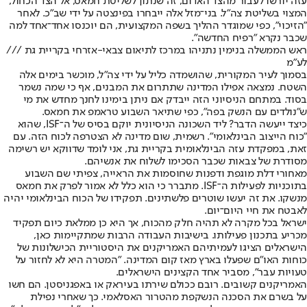
עזה יורשו לעבור מהצד האדום, זה שנתון לשליטת חמאס, אל הצד הכחול,
המצוי בשליטת צה"ל. בני־מזל אלה ייבחרו בפינצטה על ידי שב"כ. לאחר
"הזיכוי", כפי שמוגדר ההליך בשפה המקצועית, הם יוכנסו אחד־אחד למה
שכבר נקרא "רפיח החדשה".
ראש הממשלה בנימין נתניהו במרכז לתיאום צבאי-אזרחי בקריית גת ///
לע"מ
בסמוך לעיר המקורית, שהושמדה כליל על ידי צה"ל, מוכשר בימים אלה
השטח. נמצאה אפילו המדינה שתתרום את המבנים, אף כי שמה נשמר
בסוד. במתחם הניסיוני הזה ייבדק אם ניתן בימינו לחנך מחדש את מי
ש"נולדים עם הנשק בפה", כפי שתיאר השבוע טראמפ את חמאס.
כיצד ייעשה הדבר? ליד השכונה הניסיונית יוקם בסיס של ה־ISF, שהוא
"כוח הייצוב הבינלאומי". רשמית, שום מדינה לא הצטרפה לכוח הזה. עם
זאת, במפקדת עזה הבינלאומית בקריית גת, אני לומד שדווקא יש רשימה
מסודרת של צבאות שכבר הסכימו לשלוח את אנשיהם.
מאחורי דלת מוגפת ודפנות שחוסמות את הראייה, צפיתי שם השבוע
בתוכניות לפעילות ה־ISF. מתברר כי הוא כלל לא אמור לפרק את חמאס
מנשקו. את זה יעשו שוטרים פלשתינים. תפקידו של הכוח הבינלאומי יהיה
לאבטח את חיי היום־יום.
ישראל בכל מקרה לא תהיה חלק מהכוח, אך היא כן ממלאת כיום תפקיד
מכריע בתכנון פעילותו. בישיבות העבודה הרבות שמתקיימות כאן,
הישראלים הציגו לעמיתיהם האמריקנים את היסטוריית הכישלונות של
כוחות האו"ם שפעלו בארץ מאז קום המדינה. "המטרה היא לא לחזור על
טעויות עבר", מסביר אחד הקצינים הישראלים.
האמריקנים קשובים. רובם ככולם שירתו בעיראק או באפגניסטן. הם חשו
על בשרם את הסכנה הנשקפת מהטרור האסלאמי. כך שאחרי נפילת