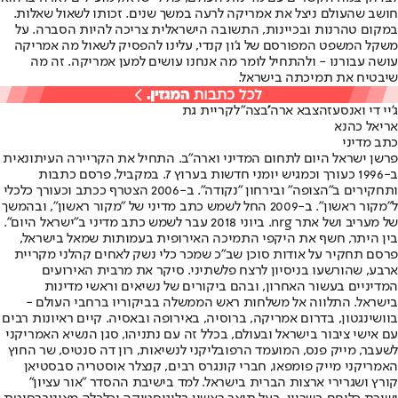
חושב שהעולם ניצל את אמריקה לרעה במשך שנים. זכותו לשאול שאלות.
במקום טהרנות ובכיינות, התשובה הישראלית צריכה להיות הסברה. על
משקל המשפט המפורסם של ג'ון קנדי, עלינו להפסיק לשאול מה אמריקה
עושה עבורנו - ולהתחיל לומר מה אנחנו עושים למען אמריקה. זה מה
שיבטיח את תמיכתה בישראל.
ג'יי די ואנס
עזה
צבא ארה''ב
צה"ל
קריית גת
אריאל כהנא
כתב מדיני
פרשן ישראל היום לתחום המדיני וארה"ב. התחיל את הקריירה העיתונאית
ב-1996 כעורך וכמגיש יומני חדשות בערוץ 7. במקביל, פרסם כתבות
ותחקירים ב"הצופה" ובירחון "נקודה". ב-2006 הצטרף ככתב וכעורך כלכלי
ל"מקור ראשון". ב-2009 החל לשמש כתב מדיני של "מקור ראשון", ובהמשך
של מעריב ושל אתר nrg. ביוני 2018 עבר לשמש כתב מדיני ב"ישראל היום".
בין היתר, חשף את היקפי התמיכה האירופית בעמותות שמאל בישראל,
פרסם תחקיר על אודות סוכן שב"כ שמכר כלי נשק לאחים קהלני מקריית
ארבע, שהורשעו בניסיון לרצח פלשתיני. סיקר את מרבית האירועים
המדיניים בעשור האחרון, ובהם ביקורים של נשיאים וראשי מדינות
בישראל. התלווה אל משלחות ראש הממשלה בביקוריו ברחבי העולם -
בוושינגטון, בדרום אמריקה, ברוסיה, באירופה ובאסיה. קיים ראיונות רבים
עם אישי ציבור בישראל ובעולם, בכלל זה עם נתניהו, סגן הנשיא האמריקני
לשעבר, מייק פנס, המועמד הרפובליקני לנשיאות, רון דה סנטיס, שר החוץ
האמריקני מייק פומפאו, חברי קונגרס רבים, קנצלר אוסטריה סבסטיאן
קורץ ושגרירי ארצות הברית בישראל. למד בישיבת ההסדר "אור עציון"