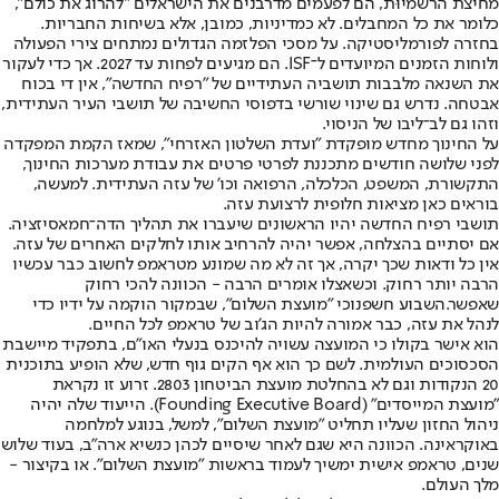
מחיצת הרשמיוּת, הם לפעמים מדרבנים את הישראלים "להרוג את כולם",
כלומר את כל המחבלים. לא כמדיניות, כמובן, אלא בשיחות החבריות.
בחזרה לפורמליסטיקה. על מסכי הפלזמה הגדולים נמתחים צירי הפעולה
ולוחות הזמנים המיועדים ל־ISF. הם מגיעים לפחות עד 2027. אך כדי לעקור
את השנאה מלבבות תושביה העתידיים של "רפיח החדשה", אין די בכוח
אבטחה. נדרש גם שינוי שורשי בדפוסי החשיבה של תושבי העיר העתידית,
וזהו גם לב־ליבו של הניסוי.
על החינוך מחדש מופקדת "ועדת השלטון האזרחי", שמאז הקמת המפקדה
לפני שלושה חודשים מתכננת לפרטי פרטים את עבודת מערכות החינוך,
התקשורת, המשפט, הכלכלה, הרפואה וכו' של עזה העתידית. למעשה,
בוראים כאן מציאות חלופית לרצועת עזה.
תושבי רפיח החדשה יהיו הראשונים שיעברו את תהליך הדה־חמאסיזציה.
אם יסתיים בהצלחה, אפשר יהיה להרחיב אותו לחלקים האחרים של עזה.
אין כל ודאות שכך יקרה, אך זה לא מה שמונע מטראמפ לחשוב כבר עכשיו
הרבה יותר רחוק. וכשאצלו אומרים הרבה - הכוונה להכי רחוק
שאפשר.
השבוע חשפנו
כי "מועצת השלום", שבמקור הוקמה על ידיו כדי
לנהל את עזה, כבר אמורה להיות הג'וב של טראמפ לכל החיים.
הוא אישר בקולו כי המועצה עשויה להיכנס בנעלי האו"ם, בתפקיד מיישבת
הסכסוכים העולמית. לשם כך הוא אף הקים גוף חדש, שלא הופיע בתוכנית
20 הנקודות וגם לא בהחלטת מועצת הביטחון 2803. זרוע זו נקראת
"מועצת המייסדים" (Founding Executive Board). הייעוד שלה יהיה
ניהול החזון שעליו תחליט "מועצת השלום", למשל, בנוגע למלחמה
באוקראינה. הכוונה היא שגם לאחר שיסיים לכהן כנשיא ארה"ב, בעוד שלוש
שנים, טראמפ אישית ימשיך לעמוד בראשות "מועצת השלום". או בקיצור -
מלך העולם.