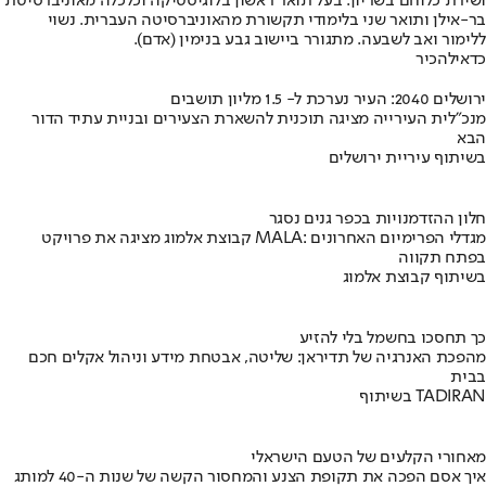
ושירת כלוחם בשריון. בעל תואר ראשון בלוגיסטיקה וכלכלה מאוניברסיטת
בר-אילן ותואר שני בלימודי תקשורת מהאוניברסיטה העברית. נשוי
ללימור ואב לשבעה. מתגורר ביישוב גבע בנימין (אדם).
כדאי
להכיר
ירושלים 2040: העיר נערכת ל- 1.5 מליון תושבים
מנכ"לית העירייה מציגה תוכנית להשארת הצעירים ובניית עתיד הדור
הבא
בשיתוף עיריית ירושלים
חלון ההזדמנויות בכפר גנים נסגר
קבוצת אלמוג מציגה את פרויקט MALA: מגדלי הפרימיום האחרונים
בפתח תקווה
בשיתוף קבוצת אלמוג
כך תחסכו בחשמל בלי להזיע
מהפכת האנרגיה של תדיראן: שליטה, אבטחת מידע וניהול אקלים חכם
בבית
בשיתוף TADIRAN
מאחורי הקלעים של הטעם הישראלי
איך אסם הפכה את תקופת הצנע והמחסור הקשה של שנות ה-40 למותג