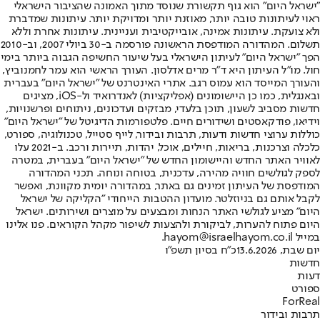
"ישראל היום" הוא גוף תקשורת שנוסד מתוך האמונה שהציבור הישראלי
ראוי לעיתונות טובה יותר, מאוזנת יותר ומדויקת יותר. עיתונות שמדברת
ולא צועקת. עיתונות אמינה, אובייקטיבית ועניינית. עיתונות אחרת וללא
תשלום. המהדורה המודפסת הראשונה פורסמה ב-30 ביולי 2007, וב-2010
הפך "ישראל היום" לעיתון הישראלי בעל שיעור החשיפה הגבוה ביותר בימי
חול. מו"ל העיתון היא ד"ר מרים אדלסון. העורך הראשי הוא עמר לחמנוביץ,
והעורך המייסד הוא עמוס רגב. אתרי האינטרנט של "ישראל היום" בעברית
ובאנגלית, כמו כן היישומונים (אפליקציות) לאנדרואיד ול-iOS, מציגים
חדשות מסביב לשעון, תוכן בלעדי, מבזקים ועדכונים, ניתוחים ופרשנויות,
וידיאו, פודקאסטים ושידורים חיים. פלטפורמות הדיגיטל של "ישראל היום"
כוללות ערוצי חדשות ודעות, תרבות ובידור, לייף סטייל, טכנולוגיה, ספורט,
כלכלה וצרכנות, בריאות, חיילים, אוכל, יהדות, תיירות ורכב. ב-2021 עלו
לאוויר האתר החדש והיישומון החדש של "ישראל היום" בעברית, במטרה
לספק לגולשים חוויה מהירה, עדכנית, בטוחה ונוחה. תכני המהדורה
המודפסת של העיתון זמינים גם באתר, במהדורה יומית מקוונת, ואפשר
לקבל אותם גם בניוזלטר. מועדון ההטבות הייחודי "הקליקה של ישראל
היום" מציע לגולשי האתר הנחות ומבצעים על מוצרים ושירותים. ישראל
היום פתוח להערות, לביקורת ולהצעות לשיפור מקהל הקוראים. פנו אלינו
במייל hayom@israelhayom.co.il.
יום שבת, 13.6.2026
כ"ח בסיון תשפ"ו
חדשות
דעות
ספורט
ForReal
תרבות ובידור