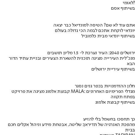
לאומי?
בשיתוף אסם
אתם עוד לא שם? הטיסה למונדיאל כבר יצאה
יונדאי לוקחת אתכם לבמה הכי גדולה בעולם
בשיתוף יונדאי מבית כלמוביל
ירושלים 2040: העיר נערכת ל- 1.5 מליון תושבים
מנכ"לית העירייה מציגה תוכנית להשארת הצעירים ובניית עתיד הדור
הבא
בשיתוף עיריית ירושלים
חלון ההזדמנויות בכפר גנים נסגר
קבוצת אלמוג מציגה את פרויקט MALA: מגדלי הפרימיום האחרונים
בפתח תקווה
בשיתוף קבוצת אלמוג
כך תחסכו בחשמל בלי להזיע
מהפכת האנרגיה של תדיראן: שליטה, אבטחת מידע וניהול אקלים חכם
בבית