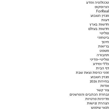
טכנולוגיה ומדע
הורוסקופ
ForReal
מגזין השבוע
דעות
חדשות בארץ
חדשות בעולם
פוליטי
ביטחוני
חינוך
בריאות
משפט
תחבורה
פוליטי-מדיני
כללי ומידע
דף הבית
זמני כניסת וצאת שבת
מגזין השבוע
בחירות 2026
אודות
צור קשר
נבחרת הכתבים והפרשנים
מדיניות פרטיות
הצהרת נגישות
תנאי שימוש