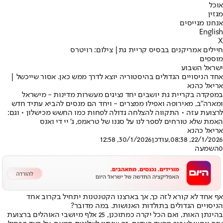
אוכל
מגזין
אנחנו מגייסים
English
X
חיילים אמריקנים בבסיס קריית גת| צילום: רויטרס
מוספים
ישראל השבוע
אחד הניסויים הגדולים בהיסטוריה יוצא לדרך ממש כאן. אסור שייכשל |
אריאל כהנא
במפקדה בקריית גת יושבים יחד נציגים מעשרות מדינות - מישראל
ומארה"ב, מאירופה ואפילו ממצרים - ויחד הם מנסים להביא עתיד חדש
לרצועת עזה • התקווה להצלחה גדולה לפחות כמו החשש מכישלון • וגם:
האמת שלא טורחים לספר לנו על סגנו של טראמפ, ג' יי די ואנס
אריאל כהנא
22/1/2026, 08:38
,עודכן
30/1/2026, 12:58
0
השמעה
אף אחד לא קורא לזה כך, אך בארצנו הקטנטנות יתחיל בקרוב אחד
הניסויים הגדולים בתולדות האנושות. במה מדובר?
בהינתן האות, ואם הכל יקרה כמתוכנן, 25 אלף מיושבי האוהלים ברצועת