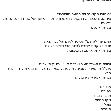
בשיתוף TADIRAN
מאחורי הקלעים של הטעם הישראלי
איך אסם הפכה את תקופת הצנע והמחסור הקשה של שנות ה-40 למותג
לאומי?
בשיתוף אסם
אתם עוד לא שם? הטיסה למונדיאל כבר יצאה
יונדאי לוקחת אתכם לבמה הכי גדולה בעולם
בשיתוף יונדאי מבית כלמוביל
ירושלים 2040: העיר נערכת ל- 1.5 מליון תושבים
מנכ"לית העירייה מציגה תוכנית להשארת הצעירים ובניית עתיד הדור
הבא
בשיתוף עיריית ירושלים
מדורים
ספורט
תרבות ובידור
לייף סטייל
אוכל
תיירות