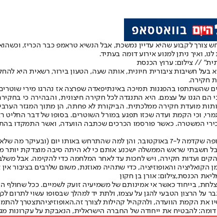
 צורך לקבוע שהיא עדיין נמשכת
, אבל הנשיא טראמפ כבר הכריז, וכשהו
לנו
, ואיך ניתן למנוע אירוע דומה בעתיד.
ת" // צילום: ערוץ הכנסת
שלה שקיים עניין שהוא בעל חשיבות ציבורית חיונית, אותה שעה, הטעון בירור, רשאית
ת חקירה.
וק, אירע מקרה קשה: 13 ערבים ישראלים שהשתתפו בהפגנות תמיכה באינתיפאדה שפרצה אז נה
 הם הגנו על עצמם. היא התנגדה לכל חקירה חיצונית, והבהירה כי בחקירה 
תות מועדת חקירה ממלכתית. הביקורת לא פחתה, הן מתוך המגזר הערבי
לגמרי, וכי הקמת ועדה שכזו תפגע במורל השוטרים. בסופו של דבר החליט
ובכירי המשטרה. כאשר פורסמו הכרכים שכתבה הוועדה, ואשר התמקדו בהת
אני מודה כי הייתי משוכנע כי ועדת חקירה ממלכתית תוקם הן לחקר התקופה שקדמה ל-7 באוקטובר,
מן להקים ועדות חקירה, ויש לחכות עד לאחר המלחמה כדי להקימה. אבל משלב
 הקואליציה והאופוזיציה, כדי שתהיה מאוזנת, משום שלרבים בציבור אין 
ליאת הכנסת,צילום: אורן בן חקון
צלחת, בייחוד כאשר אי אמינותם של משמיעיה זועק לשמיים. ככל שחולף הז
ר על הרצון הטבעי להגן על עצמו, ולתת יד למהלך שבסופו עשוי לתרום לכך
ו את הקמת הוועדה, ולהקהיל קהילות לצורך זה.
האופוזיציה
תצטרך להתמקד
ומה: להבטיח את ייחודה של החברה הישראלית, הנאבקת על עקרונות מגיל