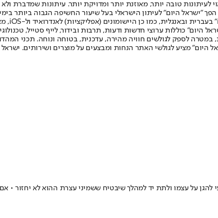
לעיתונות טובה יותר, מאוזנת יותר ומדויקת יותר. עיתונות שמדברת ולא צ
שלום. המהדורה המודפסת הראשונה פורסמה ב-30 ביולי 2007, וב-2010 הפך "ישראל היום" לעיתון הישראלי בעל שי
לחמנוביץ,
ל היום" כוללות ערוצי חדשות ודעות, תרבות ובידור, לייף סטייל, טכנולוגיה
ברית, במטרה לספק לגולשים חוויה מהירה, עדכנית, בטוחה ונוחה. תכני המה
ל היום" מציע לגולשי האתר הנחות ומבצעים על מוצרים ושירותים. ישראל 
 להגן על עצמו ולתת יד למהלך שיבטיח ששמיני עצרת ההוא לא יחזור • א