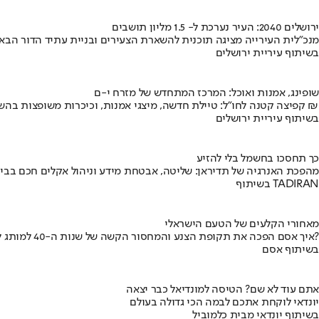
ירושלים 2040: העיר נערכת ל- 1.5 מליון תושבים
מנכ"לית העירייה מציגה תוכנית להשארת הצעירים ובניית עתיד הדור הבא
בשיתוף עיריית ירושלים
שופינג, אמנות ואוכל: המרכז המתחדש של מזרח י-ם
קפיצה קטנה לחו"ל: טיילת חדשה, מיצגי אמנות, וכיכרות משופצות בהשקעה של 100 מיליון ₪
בשיתוף עיריית ירושלים
כך תחסכו בחשמל בלי להזיע
מהפכת האנרגיה של תדיראן: שליטה, אבטחת מידע וניהול אקלים חכם בבי
בשיתוף TADIRAN
מאחורי הקלעים של הטעם הישראלי
איך אסם הפכה את תקופת הצנע והמחסור הקשה של שנות ה-40 למותג לאומי?
בשיתוף אסם
אתם עוד לא שם? הטיסה למונדיאל כבר יצאה
יונדאי לוקחת אתכם לבמה הכי גדולה בעולם
בשיתוף יונדאי מבית כלמוביל