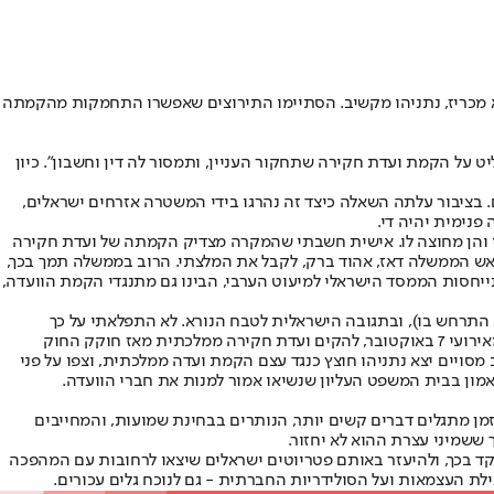
א מכריז, נתניהו מקשיב. הסתיימו התירוצים שאפשרו התחמקות מהקמתה
 היא להחליט על הקמת ועדת חקירה שתחקור העניין, ותמסור לה דין וחשבון". כיון
רגו מירי שוטרים. בציבור עלתה השאלה כיצד זה נהרגו בידי המשטרה אזרחים ישראלים,
פנימית יהיה די.
 והן מחוצה לו. אישית חשבתי שהמקרה מצדיק הקמתה של ועדת חקירה
 ראש הממשלה דאז, אהוד ברק, לקבל את המלצתי. הרוב בממשלה תמך בכך,
ייחסות הממסד הישראלי למיעוט הערבי, הבינו גם מתנגדי הקמת הוועדה,
 והן למה שהתרחש באותו יום (ובעיקר מה שלא התרחש בו), ובתגובה הישראלית לטבח הנורא. לא התפלאתי על כך
שהשרים לא התלהבו מהקמת ועדת חקירה שהם יהיו נחקריה הראשיים, אבל חשבתי שראש הממשלה ישכנע אותם כי לא היתה סיבה מוצדקת יותר מאירועי 7 באוקטובר, להקים ועדת חקירה ממלכתית מאז חוקק החוק
 מסויים יצא נתניהו חוצץ כנגד עצם הקמת ועדה ממלכתית, וצפו על פני
אמון בבית המשפט העליון שנשיאו אמור למנות את חברי הוועדה.
מן מתגלים דברים קשים יותר, הנותרים בבחינת שמועות, והמחייבים
 ששמיני עצרת ההוא לא יחזור.
 בכך, ולהיעזר באותם פטריוטים ישראלים שיצאו לרחובות עם המהפכה
ת העצמאות ועל הסולידריות החברתית - גם לנוכח גלים עכורים.