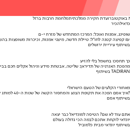
7 באוקטובר
ועדת חקירה ממלכתית
מלחמת חרבות ברזל
כדאי
להכיר
שופינג, אמנות ואוכל: המרכז המתחדש של מזרח י-ם
קפיצה קטנה לחו"ל: טיילת חדשה, מיצגי אמנות, וכיכרות משופצות בהשקעה של 100 מיליון ₪
בשיתוף עיריית ירושלים
כך תחסכו בחשמל בלי להזיע
מהפכת האנרגיה של תדיראן: שליטה, אבטחת מידע וניהול אקלים חכם בבי
בשיתוף TADIRAN
מאחורי הקלעים של הטעם הישראלי
איך אסם הפכה את תקופת הצנע והמחסור הקשה של שנות ה-40 למותג לאומי?
בשיתוף אסם
אתם עוד לא שם? הטיסה למונדיאל כבר יצאה
יונדאי לוקחת אתכם לבמה הכי גדולה בעולם
בשיתוף יונדאי מבית כלמוביל