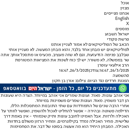
אוכל
מגזין
אנחנו מגייסים
English
X
מוספים
ישראל השבוע
פרשת פקודי
הכאב של הפוליטיקאים לא אמור לעניין אותנו
לפוליטיקאים יש מבחן אחד בלבד, והוא מבחן המעשה. לא מעניין אותי
שבלבב פנימה הזדעזעת, וגם לא שזה מעציב, מכעיס או מתסכל אותך. אתה
שר בממשלה, לא משורר. יש לך כוח לשנות את המציאות המטורפת
הרב אילעאי עופרן
26/3/2025, 16:47
,עודכן
26/3/2025, 16:47
0
השמעה
הפגנת חרדים נגד הגיוס. צילום: אורן בן חקון
אני אוהב עוגות. מאוד. ועוגות שמרים אני אוהב במיוחד. הצרה היא שעוגות
הן דבר משמין. מאוד. ועוגות שמרים משמינות במיוחד.
אחרי הרבה שנים של התמודדות עם שתי התובנות המתסכלות הללו,
הדילמה פשוטה ובהירה - אפשר להחליט לאכול ולהשמין, ואפשר לוותר על
האכילה ולרזות. אבל האמינו לחובב עוגות ותיק שכמותי - אין באמת דרך
שלישית. מחיר האכילה נמדד בקילוגרמים, ומחיר הרזון משולם בחדוות
האכילה. המבחן היחיד הוא מה אעשה בסופו של דבר. את הפחמימות