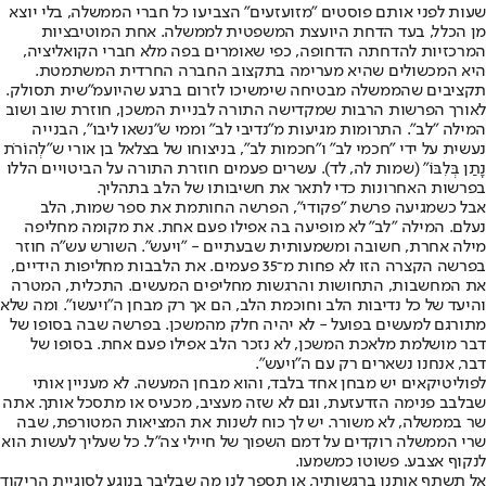
שעות לפני אותם פוסטים "מזועזעים" הצביעו כל חברי הממשלה, בלי יוצא
מן הכלל, בעד הדחת היועצת המשפטית לממשלה. אחת המוטיבציות
המרכזיות להדחתה הדחופה, כפי שאומרים בפה מלא חברי הקואליציה,
היא המכשולים שהיא מערימה בתקצוב החברה החרדית המשתמטת.
תקציבים שהממשלה מבטיחה שימשיכו לזרום ברגע שהיועמ"שית תסולק.
לאורך הפרשות הרבות שמקדישה התורה לבניית המשכן, חוזרת שוב ושוב
המילה "לב". התרומות מגיעות מ"נדיבי לב" וממי ש"נשאו ליבו", הבנייה
נעשית על ידי "חכמי לב" ו"חכמות לב", בניצוחו של בצלאל בן אורי ש"לְהוֹרֹת
נָתַן בְּלִבּוֹ" (שמות לה, לד). עשרים פעמים חוזרת התורה על הביטויים הללו
בפרשות האחרונות כדי לתאר את חשיבותו של הלב בתהליך.
אבל כשמגיעה פרשת "פקודי", הפרשה החותמת את ספר שמות, הלב
נעלם. המילה "לב" לא מופיעה בה אפילו פעם אחת. את מקומה מחליפה
מילה אחרת, חשובה ומשמעותית שבעתיים - "ויעש". השורש עש"ה חוזר
בפרשה הקצרה הזו לא פחות מ־35 פעמים. את הלבבות מחליפות הידיים,
את המחשבות, התחושות והרגשות מחליפים המעשים. התכלית, המטרה
והיעד של כל נדיבות הלב וחוכמת הלב, הם אך רק מבחן ה"ויעשו". ומה שלא
מתורגם למעשים בפועל - לא יהיה חלק מהמשכן. בפרשה שבה בסופו של
דבר מושלמת מלאכת המשכן, לא נזכר הלב אפילו פעם אחת. בסופו של
דבר, אנחנו נשארים רק עם ה"ויעש".
לפוליטיקאים יש מבחן אחד בלבד, והוא מבחן המעשה. לא מעניין אותי
שבלבב פנימה הזדעזעת, וגם לא שזה מעציב, מכעיס או מתסכל אותך. אתה
שר בממשלה, לא משורר. יש לך כוח לשנות את המציאות המטורפת, שבה
שרי הממשלה רוקדים על דמם השפוך של חיילי צה"ל. כל שעליך לעשות הוא
לנקוף אצבע. פשוטו כמשמעו.
אל תשתף אותנו ברגשותיך, או תספר לנו מה שבליבך בנוגע לסוגיית הריקוד