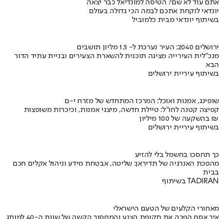
אתם עוד לא שם? הטיסה למונדיאל כבר יצאה
יונדאי לוקחת אתכם לבמה הכי גדולה בעולם
בשיתוף יונדאי מבית כלמוביל
ירושלים 2040: העיר נערכת ל- 1.5 מליון תושבים
מנכ"לית העירייה מציגה תוכנית להשארת הצעירים ובניית עתיד הדור
הבא
בשיתוף עיריית ירושלים
שופינג, אמנות ואוכל: המרכז המתחדש של מזרח י-ם
קפיצה קטנה לחו"ל: טיילת חדשה, מיצגי אמנות, וכיכרות משופצות
בהשקעה של 100 מיליון ₪
בשיתוף עיריית ירושלים
כך תחסכו בחשמל בלי להזיע
מהפכת האנרגיה של תדיראן: שליטה, אבטחת מידע וניהול אקלים חכם
בבית
בשיתוף TADIRAN
מאחורי הקלעים של הטעם הישראלי
איך אסם הפכה את תקופת הצנע והמחסור הקשה של שנות ה-40 למותג