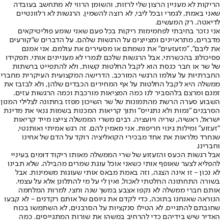
הריקות לא מעניין הרצון שלי לרזות, והשומן הרווי לא מתחשב בעובדה
שאני באמת, לגמרי ובכל ליבי, לא רוצה להשמין. הרגשות לא רלוונטיים
לדיאטה. רק המעשים.
אני נזכר בחיבתי לפחמימות ריקות בכל פעם שאני שומע פוליטיקאים
מדברים, מתראיינים ומצייצים על הרגשות שלהם. על הדברים ש"קורעים
את ליבם", "מזעזעים" את נשמתם או מסעירים את עולמם. אני אמנם
פסיכולוג בהכשרתי, אבל הרגשות שלכם לגמרי לא מעניינים אותי. תפקידו
של שר או חבר כנסת הוא לקבל החלטות קשות, ולא להתפייט ברשתות
החברתיות על עולמו הרגשי המורכב. הדרישה המקצועית העיקרית מחברי
ממשלה היא לקבל החלטות על אף המחירים הכבדים שלהן, ולא לבזבז את
זמנם ומרצם בלהסביר לנו כמה המציאות מורכבת וכמה הרגשות עזים.
השבוע סערה הרשת מהתמונות של שר השיכון מפזז בחתונה לצלילי המנון
הסרבנים "נמות ולא נתגייס" ותוך קריאות המכנות בשמות גנאי את מדינת
ישראל, ראשיה, שריה ויועציה. רבים משרי הממשלה צייצו מייד קריאות
"זעזוע" ומילות גינוי חריפות. אני מאמין להם. זה רגש אמיתי ואותנטי,
שנחרד מלראות את אחד מבכירי הקואליציה רוקד על הדם של אחינו
וחברינו.
אבל רגשות הכעס והזעזוע של שרי הממשלה מאותו ריקוד דומים בעיניי
להפליא לצער שאופף אותי כשאני אוכל עוגת שמרים מהבילה. שלא תבינו
לא נכון - זו אינה הצגה, וזה באמת מבאס אותי שעוגות משמינות. אבל
בשורה התחתונה החלטתי לאכול, ואין לי על מי להתלונן אלא על עצמי.
אותם חברי ממשלה לא נקפו אצבע במשך שנה וחצי, למרות המלחמה
הנוראה שאנחנו בתוכה, כדי לקדם את גיוסם של אותם רקדנים - לא קבעו
שחובתם להתגייס, לא הטילו סנקציות על הסרבנים, לא השתמשו בכוח
האדיר שיש בידיהם כדי להרחיב במשהו את שורות המתגייסים. כמה