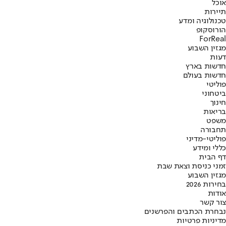
אוכל
תיירות
טכנולוגיה ומדע
הורוסקופ
ForReal
מגזין השבוע
דעות
חדשות בארץ
חדשות בעולם
פוליטי
ביטחוני
חינוך
בריאות
משפט
תחבורה
פוליטי-מדיני
כללי ומידע
דף הבית
זמני כניסת וצאת שבת
מגזין השבוע
בחירות 2026
אודות
צור קשר
נבחרת הכתבים והפרשנים
מדיניות פרטיות