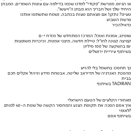
או הגיוס. מפרשת "פקודי" למדנו שכמו בדילמה עם עוגות השמרים, המבחן
היחיד שלך ושל חבריך הוא מבחן ה"ויעשו".
טעינו? נתקן! אם מצאתם טעות בכתבה, נשמח שתשתפו אותנו
פרשת השבוע
כדאי
להכיר
שופינג, אמנות ואוכל: המרכז המתחדש של מזרח י-ם
קפיצה קטנה לחו"ל: טיילת חדשה, מיצגי אמנות, וכיכרות משופצות
בהשקעה של 100 מיליון ₪
בשיתוף עיריית ירושלים
כך תחסכו בחשמל בלי להזיע
מהפכת האנרגיה של תדיראן: שליטה, אבטחת מידע וניהול אקלים חכם
בבית
בשיתוף TADIRAN
מאחורי הקלעים של הטעם הישראלי
איך אסם הפכה את תקופת הצנע והמחסור הקשה של שנות ה-40 למותג
לאומי?
בשיתוף אסם