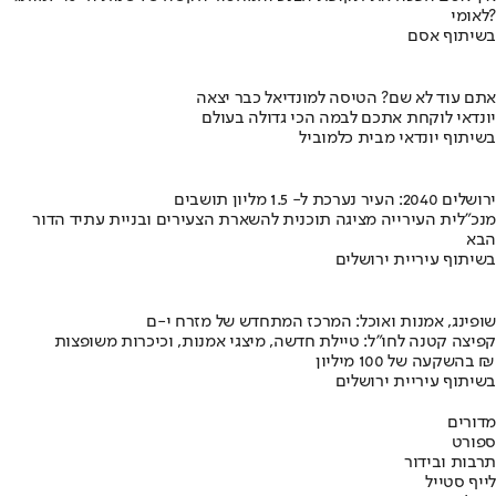
לאומי?
בשיתוף אסם
אתם עוד לא שם? הטיסה למונדיאל כבר יצאה
יונדאי לוקחת אתכם לבמה הכי גדולה בעולם
בשיתוף יונדאי מבית כלמוביל
ירושלים 2040: העיר נערכת ל- 1.5 מליון תושבים
מנכ"לית העירייה מציגה תוכנית להשארת הצעירים ובניית עתיד הדור
הבא
בשיתוף עיריית ירושלים
שופינג, אמנות ואוכל: המרכז המתחדש של מזרח י-ם
קפיצה קטנה לחו"ל: טיילת חדשה, מיצגי אמנות, וכיכרות משופצות
בהשקעה של 100 מיליון ₪
בשיתוף עיריית ירושלים
מדורים
ספורט
תרבות ובידור
לייף סטייל