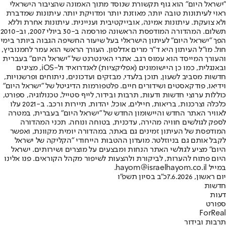
"ישראל היום" הוא גוף תקשורת שנוסד מתוך האמונה שהציבור הישראלי
ראוי לעיתונות טובה יותר, מאוזנת יותר ומדויקת יותר. עיתונות שמדברת
ולא צועקת. עיתונות אמינה, אובייקטיבית ועניינית. עיתונות אחרת וללא
תשלום. המהדורה המודפסת הראשונה פורסמה ב-30 ביולי 2007, וב-2010
הפך "ישראל היום" לעיתון הישראלי בעל שיעור החשיפה הגבוה ביותר בימי
חול. מו"ל העיתון היא ד"ר מרים אדלסון. העורך הראשי הוא עמר לחמנוביץ,
והעורך המייסד הוא עמוס רגב. אתרי האינטרנט של "ישראל היום" בעברית
ובאנגלית, כמו כן היישומונים (אפליקציות) לאנדרואיד ול-iOS, מציגים
חדשות מסביב לשעון, תוכן בלעדי, מבזקים ועדכונים, ניתוחים ופרשנויות,
וידיאו, פודקאסטים ושידורים חיים. פלטפורמות הדיגיטל של "ישראל היום"
כוללות ערוצי חדשות ודעות, תרבות ובידור, לייף סטייל, טכנולוגיה, ספורט,
כלכלה וצרכנות, בריאות, חיילים, אוכל, יהדות, תיירות ורכב. ב-2021 עלו
לאוויר האתר החדש והיישומון החדש של "ישראל היום" בעברית, במטרה
לספק לגולשים חוויה מהירה, עדכנית, בטוחה ונוחה. תכני המהדורה
המודפסת של העיתון זמינים גם באתר, במהדורה יומית מקוונת, ואפשר
לקבל אותם גם בניוזלטר. מועדון ההטבות הייחודי "הקליקה של ישראל
היום" מציע לגולשי האתר הנחות ומבצעים על מוצרים ושירותים. ישראל
היום פתוח להערות, לביקורת ולהצעות לשיפור מקהל הקוראים. פנו אלינו
במייל hayom@israelhayom.co.il.
יום ראשון, 7.6.2026
כ"ב בסיון תשפ"ו
חדשות
דעות
ספורט
ForReal
תרבות ובידור