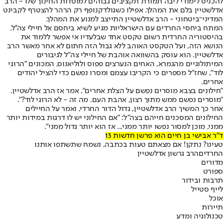
להכניס לימודי ליבה תמורת תקציבים גבוהים למוסדות החינוך שלו - הרב
אדלשטיין בלם את המהלך. אפילו כשגולדקנופף רק הרהר להצטרף לקבינט
המדיני־ביטחוני - הרב אדלשטיין התייצב למנוע את המהלך.
המתח ביחסי החרדים עם הישראליות מגיע לשיא ביחסם אל חיילי צה''ל.
בהיסטוריה החרדית רשום טקסט אחד שבלעדיו אי אפשר ללמוד את
הנושא הזה, ועל הטקסט האוהב ללא גבול הזה חתום לא אחר מאשר הרב
אדלשטיין. הוא עוסק בהשוואה אוהבת של חיילי צה"ל לגיבורים
המיתולוגיים מהגמרא, האחים הנערצים פפוס ולוליאנוס, המכונים "הרוגי
לוד", שחז"ל מספרים כי הקריבו עצמם ומסרו נפשם כדי להציל יהודים
אחרים.
"חילונים בצבא מוסרים נפשם על הצלת אחרים", אמר אז הרב אדלשטיין.
"מוסרים נפשם ממש מתוך רצון, אהבת העם. מה זה - לא הרוגי לוד?".
אחר כך המשיך הרב אדלשטיין, גדול הדור החרדי, ואמר על החיילים
החילונים המסכנים חייהם בצה"ל: "אם החילוני יש לו דרגות במידות יותר
ממני, מוכן למסור נפשו יותר ממני... אז הוא יותר גדול ממני".
ד"ר אבישי בן חיים הוא פרשן חדשות 13
טעינו? נתקן! אם מצאתם טעות בכתבה, נשמח שתשתפו אותנו
החרדים
הרב גרשון אדלשטיין
מדורים
ספורט
תרבות ובידור
לייף סטייל
אוכל
תיירות
טכנולוגיה ומדע