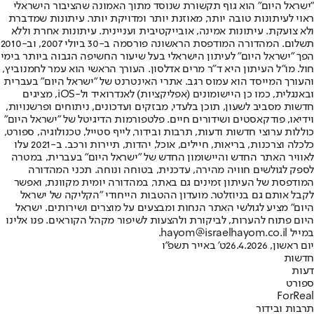
"ישראל היום" הוא גוף תקשורת שנוסד מתוך האמונה שהציבור הישראלי
ראוי לעיתונות טובה יותר, מאוזנת יותר ומדויקת יותר. עיתונות שמדברת
ולא צועקת. עיתונות אמינה, אובייקטיבית ועניינית. עיתונות אחרת וללא
תשלום. המהדורה המודפסת הראשונה פורסמה ב-30 ביולי 2007, וב-2010
הפך "ישראל היום" לעיתון הישראלי בעל שיעור החשיפה הגבוה ביותר בימי
חול. מו"ל העיתון היא ד"ר מרים אדלסון. העורך הראשי הוא עמר לחמנוביץ,
והעורך המייסד הוא עמוס רגב. אתרי האינטרנט של "ישראל היום" בעברית
ובאנגלית, כמו כן היישומונים (אפליקציות) לאנדרואיד ול-iOS, מציגים
חדשות מסביב לשעון, תוכן בלעדי, מבזקים ועדכונים, ניתוחים ופרשנויות,
וידיאו, פודקאסטים ושידורים חיים. פלטפורמות הדיגיטל של "ישראל היום"
כוללות ערוצי חדשות ודעות, תרבות ובידור, לייף סטייל, טכנולוגיה, ספורט,
כלכלה וצרכנות, בריאות, חיילים, אוכל, יהדות, תיירות ורכב. ב-2021 עלו
לאוויר האתר החדש והיישומון החדש של "ישראל היום" בעברית, במטרה
לספק לגולשים חוויה מהירה, עדכנית, בטוחה ונוחה. תכני המהדורה
המודפסת של העיתון זמינים גם באתר, במהדורה יומית מקוונת, ואפשר
לקבל אותם גם בניוזלטר. מועדון ההטבות הייחודי "הקליקה של ישראל
היום" מציע לגולשי האתר הנחות ומבצעים על מוצרים ושירותים. ישראל
היום פתוח להערות, לביקורת ולהצעות לשיפור מקהל הקוראים. פנו אלינו
במייל hayom@israelhayom.co.il.
יום ראשון, 26.4.2026
ט' באייר תשפ"ו
חדשות
דעות
ספורט
ForReal
תרבות ובידור