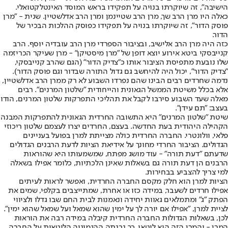
הישיבה", זה שיוקרתו בנויה על תפקידו בראש המוסד האינטלקטואלי.
כאלה היו מרן הרב שך, מרן הרב שטיינמן ומרן הרב אדלשטיין. שנית - "מרן
פוסק הדור", זה שיוקרתו בנויה על תפקידו כפוסק ההלכות הבכיר של
הדור.
כזה היה מרן הרב אלישיב, ובציבור הספרדי מרן הרב עובדיה יוסף. הרב
קנייבסקי ביטא אירוע יוצא דופן של "מרן מיסטיקן" - מרן שעיקר הכריזמה
שלו נובעת מתפיסת הציבור אותו כ"צדיק הדור" (הגם שהרב קנייבסקי,
"צדיק הדור", יכול היה להיחשב גם גדול התורה שבדור וגם פוסק הדור).
נדמה שחרדים רבים הבינו שהם נפרדו השבוע לא רק ממרן הרב אדלשטיין,
אלא בכלל משיטת הממשל הגאונית והייחודית "שלטון המרנים". רבים
מאלה שעד השבוע סירבו לקבל את תהליכי התפרקות שלטון המרנים, הודו
בעצב: "תם עידן".
שיטת "שלטון המרנים" היא התשובה החרדית הגאונית להתפרקות המבנה
הקהילה היהודית בעת החדשה. בעצם, החרדים יצרו לעצמם שלטון ריכוזי
פלאי, וולונטרי. החברה החרדית כולה מצייתת למרן בפועל בעניינים
הגדולים. הציבור החרדי מחונך על אידיאת הציות לדעת הרבנים הגדולים
שדעתם "דעת תורה" - עוד מושג מפתח, שמשמעותו היא שהוראות
הרבנים הן דעת תורה גם בשאלות שאינן הלכתיות, כלומר אפילו בשאלה
למי צריך להצביע בבחירות.
הציות למרן הוא חלק מקסם החברה החרדית, ואפשר לראות לעיתים
אפילו חרדים לשעבר, במידה כזו או אחרת, שמתייצבים בקלפי, שמים את
הפתק "ג" ומתמלאים גאוות יחידה ונאמנות לבית החם שבו גדלו ולציווי
לציית למרן, "אפילו אם יורה לך על ימין שהוא שמאל ועל שמאל שהוא ימין".
לכן, בשאלות הגדולות החברה החרדית קיבלה במידה רבה את הוראות
המרן - והמרן הזה הוא ליטאי. כך נבנתה ההגמוניה הליטאית על החברה