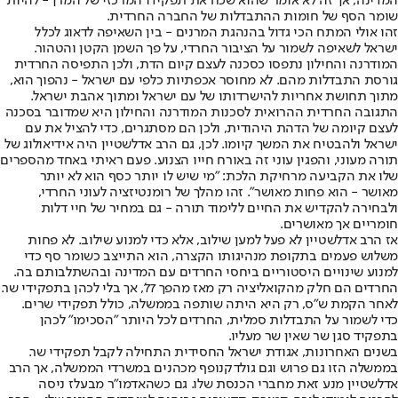
המדינה, אך זה לא אומר שהוא שכח את תפקידו המרכזי של המרן - להיות
שומר הסף של חומות ההתבדלות של החברה החרדית.
זהו אולי המתח הכי גדול בהנהגת המרנים - בין השאיפה לדאוג לכלל
ישראל לשאיפה לשמור על הציבור החרדי, על פך השמן הקטן והטהור.
המודרנה והחילון נתפסו כסכנה לעצם קיום הדת, ולכן התפיסה החרדית
גורסת התבדלות מהם. לא מחוסר אכפתיות כלפי עם ישראל - נהפוך הוא,
מתוך תחושת אחריות להישרדותו של עם ישראל ומתוך אהבת ישראל.
התגובה החרדית ההרואית לסכנות המודרנה והחילון היא שמדובר בסכנה
לעצם קיומה של הדהת היהודית, ולכן הם מסתגרים, כדי להציל את עם
ישראל ולהבטיח את המשך קיומו. לכן, גם הרב אדלשטיין היה אידיאולוג של
תורה מעוני, והפגין עוני זה באורח חייו הצנוע. פעם ראיתי באחד מהספרים
שלו את הקביעה מרחיקת הלכת: "מי שיש לו יותר כסף הוא לא יותר
מאושר - הוא פחות מאושר". זהו מהלך של רומנטיזציה לעוני החרדי,
ולבחירה להקדיש את החיים ללימוד תורה - גם במחיר של חיי דלות
חומריים אך מאושרים.
אז הרב אדלשטיין לא פעל למען שילוב, אלא כדי למנוע שילוב. לא פחות
משלוש פעמים בתקופת מנהיגותו הקצרה, הוא התייצב כשומר סף כדי
למנוע שינויים היסטוריים ביחסי החרדים עם המדינה ובהשתלבותם בה.
החרדים הם חלק מהקואליציה רק מאז מהפך 77', אך בלי לכהן בתפקידי שר.
לאחר הקמת ש"ס, רק היא היתה שותפה בממשלה, כולל תפקידי שרים.
כדי לשמור על התבדלות סמלית, החרדים לכל היותר "הסכימו" לכהן
בתפקיד סגן שר שאין שר מעליו.
בשנים האחרונות, אגודת ישראל החסידית התחילה לקבל תפקידי שר.
בממשלה הזו גם פרוש וגם גולדקנופף מכהנים במשרדי הממשלה, אך הרב
אדלשטיין מנע זאת מחברי הכנסת שלו. גם כשהאדמו"ר מבעלז ניסה