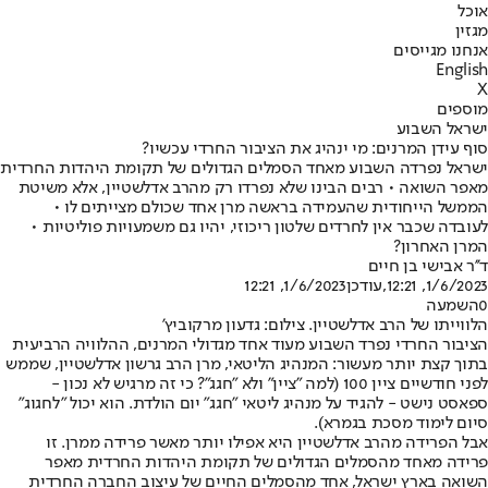
אוכל
מגזין
אנחנו מגייסים
English
X
מוספים
ישראל השבוע
סוף עידן המרנים: מי ינהיג את הציבור החרדי עכשיו?
ישראל נפרדה השבוע מאחד הסמלים הגדולים של תקומת היהדות החרדית
מאפר השואה • רבים הבינו שלא נפרדו רק מהרב אדלשטיין, אלא משיטת
הממשל הייחודית שהעמידה בראשה מרן אחד שכולם מצייתים לו •
לעובדה שכבר אין לחרדים שלטון ריכוזי, יהיו גם משמעויות פוליטיות •
המרן האחרון?
ד''ר אבישי בן חיים
1/6/2023, 12:21
,עודכן
1/6/2023, 12:21
0
השמעה
הלווייתו של הרב אדלשטיין. צילום: גדעון מרקוביץ'
הציבור החרדי נפרד השבוע מעוד אחד מגדולי המרנים, ההלוויה הרביעית
בתוך קצת יותר מעשור: המנהיג הליטאי, מרן הרב גרשון אדלשטיין, שממש
לפני חודשיים ציין 100 (למה "ציין" ולא "חגג"? כי זה מרגיש לא נכון -
ספאסט נישט - להגיד על מנהיג ליטאי "חגג" יום הולדת. הוא יכול "לחגוג"
סיום לימוד מסכת בגמרא).
אבל הפרידה מהרב אדלשטיין היא אפילו יותר מאשר פרידה ממרן. זו
פרידה מאחד מהסמלים הגדולים של תקומת היהדות החרדית מאפר
השואה בארץ ישראל, אחד מהסמלים החיים של עיצוב החברה החרדית