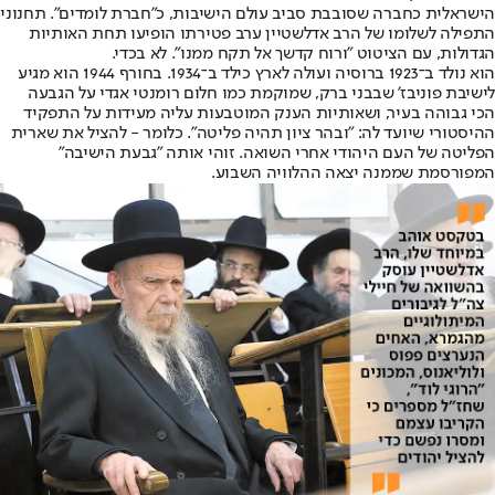
הישראלית כחברה שסובבת סביב עולם הישיבות, כ"חברת לומדים". תחנוני
התפילה לשלומו של הרב אדלשטיין ערב פטירתו הופיעו תחת האותיות
הגדולות, עם הציטוט "ורוח קדשך אל תקח ממנו". לא בכדי.
הוא נולד ב־1923 ברוסיה ועולה לארץ כילד ב־1934. בחורף 1944 הוא מגיע
לישיבת פוניבז' שבבני ברק, שמוקמת כמו חלום רומנטי אגדי על הגבעה
הכי גבוהה בעיר, ושאותיות הענק המוטבעות עליה מעידות על התפקיד
ההיסטורי שיועד לה: "ובהר ציון תהיה פליטה". כלומר - להציל את שארית
הפליטה של העם היהודי אחרי השואה. זוהי אותה "גבעת הישיבה"
המפורסמת שממנה יצאה ההלוויה השבוע.