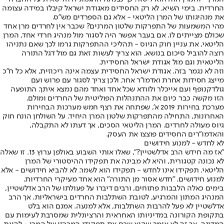
החרדית. בימי השיא, לא רק החסידים מאגודת ישראל קיבלו במידה עצומה
את מנהיגותו של המרן הליטאי - אלא גם הספרדים מש"ס.
מהי המשמעות של התפרקות שלטון המרנים? שכבר אין לחרדים מרן אחד
שכולם מצייתים לו. אם בעבר אפשר היה לסגור מול מנהיג חרדי אחד, המרן
הליטאי, את עניין חוק הגיוס - תהליכי ההתפרקות גרמו לכך שאם נתניהו
רוצה להוביל סיכום בנושא, הוא צריך לעשות זאת גם מול דגל התורה
הליטאית וגם מול אגודת ישראל החסידית.
וזה לא נגמר בזה. אגודת ישראל החסידית עצמה אינה ריכוזית, אלא כל ח"כ
מייצג חסידות אחרת ואדמו"ר אחר, ולכן צריך לסגור עם פרוש ועם
גולדקנופף ועם אייכלר ולוודא שכל אחד ואחד מהם נמצא איתך. התופעה
הזו מקשה כבר כיום את ההתנהלות הפוליטית של החרדים ומולם.
מערכת בחירות 2019 א', שפתחה את רצף חמש מערכות הבחירות
האחרונות, התחילה מהתפרקות שלטון המרן היחיד. על השולחן הונח חוק
גיוס מעולה לחרדים. המרן הליטאי הסכים, אך דעתו לא התקבלה,
והאדמו"רים החסידים פוצצו את העסק.
לא לחדש - למנוע חידושים
"אז מה חידש הרב אדלשטיין?", שאלו אותי השבוע באולפן ערוץ 13. זו שאלה
לא נכונה קטגורית, והיא לא מבינה את תפקידו ההיסטורי של המרן
הליטאי. תפקידו אינו לחדש - תפקידו הוא לשמר. לא להביא חידושים - אלא
למנוע חידושים. "חדש אסור מן התורה" הוא אחד מעיקרי החרדיות.
בימים כאלה הלבבות פתוחים, ורבים דיברו על פעולתו של הרב אדלשטיין,
המנהיג המתון והמרגיע, לטובת השתלבות החרדים בישראליות. אך הרב
אדלשטיין לא פעל להרבות השתלבות, אלא למנעה. אמנם הוא בלט
בתקופת הקורונה במדיניותו האחראית והרציונלית שמסרבת לעימות עם