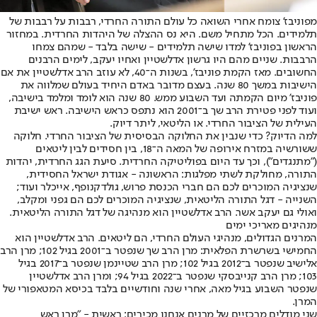
מפוניבז' צומח אחרי השואה כל עולם התורה החרדי, רבבות על רבבות של
תלמידים. הכל מתחיל משם. היא נס ההצלה של היהדות החרדית. במחזור
הראשון בפוניבז' למדו שישה תלמידים - שישה בלבד - שמהם צמחו
הרבבות. שניים מהם היו גרשון אדלשטיין ואחיו יעקב, לימים הרבנים
החשובים. מאז הקמת פוניבז', בשנות ה־40, לא עוזב הרב אדלשטיין את אם
הישיבות במשך 80 שנה. בעצם מדובר באדם היחיד בעולם שמלווה את
פוניבז' מיום הקמתה ועד השבוע ממש. 80 שנה הוא לומד ומלמד בישיבה,
ועוד לפני פטירת הרב שך ב־2001 הוא נתפס כראש הישיבה. ראש ישיבת
העילית של הציבור החרדי. או הליטאי, ליתר דיוק.
למה הדיוק? כדי שנבין את החלוקה הבסיסית של הציבור החרדי. חלוקה
ששורשיה במזרח אירופה של המאה ה־18, בין חסידים לבין ליטאים
("מתנגדים"), וכך עד היום בפוליטיקה החרדית. סיעת הגג החרדית, יהדות
התורה, מחולקת לשתי מפלגות: הראשונה - אגודת ישראל החסידית,
שנציגיה המוכרים לכם הם חברי הכנסת פרוש, גולדקנופף, אייכלר ועוד;
השנייה - דגל התורה הליטאית, שנציגיה המוכרים לכם הם גפני ומקלב,
ואולי גם יעקב אשר. הרב אדלשטיין הוא מנהיגה של דגל התורה הליטאית.
מנהיגים מאריכי ימים
המרנים הגדולים, מנהיגי העולם החרדי, הם ליטאים. הרב אדלשטיין הוא
החמישי בשרשרת הפלאית: מרן הרב שך שנפטר ב־2001 בגיל 102; מרן הרב
אלישיב שנפטר ב־2012 בגיל 102; מרן הרב שטיינמן שנפטר ב־2017 בגיל
103; מרן הרב קנייבסקי שנפטר ב־2022 בגיל 94; ומרן הרב אדלשטיין
שנפטר השבוע בגיל מאה, אחרי שנה וחודשיים בלבד בכיסא המטאפורי של
המרן.
שני מודלים מרכזיים של מרנים אנחנו מכירים: ראשית - "מרן ראש