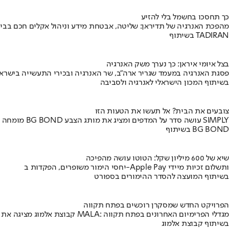
כך תחסכו בחשמל בלי להזיע
מהפכת האנרגיה של תדיראן: שליטה, אבטחת מידע וניהול אקלים חכם בבי
בשיתוף TADIRAN
בצל איומי איראן: כך נערך משק האנרגיה
פסגת האנרגיה במעמד שגריר ארה"ב, שר האנרגיה ובכירי התעשייה בישראל
בשיתוף המכון הישראלי לאנרגיה ולסביבה
צובעים את הבית? אל תעשו את הטעות הזו
מומחה BG BOND עושה סדר על המדפים ומציג את מותג הצבע SIMPLY
בשיתוף BG BOND
שיא של 600 מיליון שקל: הטוטו עושה מהפיכה
יחסי הימור משופרים, הפקדות ב-Apple Pay ותשלום זכיות מיידי
בשיתוף המועצה להסדר ההימורים בספורט
הפרויקט החדש שמסקרן רוכשים בפתח תקווה
קבוצת אלמוג מציגה את פרויקט MALA: מגדלי הפרימיום האחרונים בפתח תקווה
בשיתוף קבוצת אלמוג