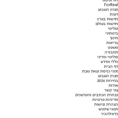
הורוסקופ
ForReal
מגזין השבוע
דעות
חדשות בארץ
חדשות בעולם
פוליטי
ביטחוני
חינוך
בריאות
משפט
תחבורה
פוליטי-מדיני
כללי ומידע
דף הבית
זמני כניסת וצאת שבת
מגזין השבוע
בחירות 2026
אודות
צור קשר
נבחרת הכתבים והפרשנים
מדיניות פרטיות
הצהרת נגישות
תנאי שימוש
כדאי
להכיר