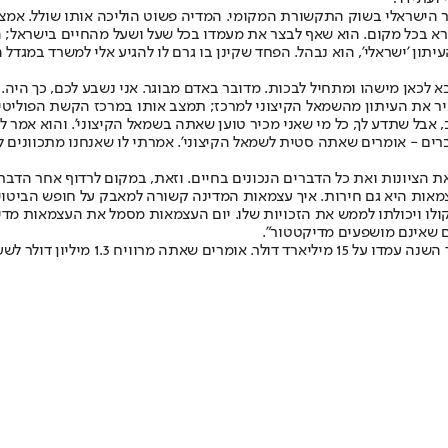
ר הישראלי בשוק התקשורת המקומי. המדיה פשוט הוליכה אותו שולל. אמצ
רא בכל מקום. הוא שאף לבצר את מעמדו בכל שעל ושעל מהחיים בישראל; ה
ן 'ישראלי', הוא נבהל. הפחד שקינן בו גרם לו להגיע אלי למשרד במגדל הי
א לכאן מישהו ומתחיל לבכות. מדובר באדם מבוגר. אני נשבע לכם, כך היה.
ביר את העיתון מהשמאל הקיצוני למרכז; תמצב אותו במרכז הקשת הפוליטית'.
 אבל שתדע לך, כל מי שאני מכיר טוען שאתה בשמאל הקיצוני'. והוא אמר לי, 
חברים - אומרים שאתה סטית לשמאל הקיצוני'. אמרתי לו שאנחנו מתכוונים ל
ת הציונות ואת כל הדברים הנכונים בחיים. וזאת, במקום לרדוף אחר הדברי
מאות היא גם חירות. איך עצמאות המדינה קשורה למאבק על חופש הביטוי
ולו ויכולתו לממש את הזכויות שלו. יום העצמאות מסמל את העצמאות מד
ם שאינם מושפעים מדיקטטור".
אתה, שאביך היה עני, שברת את שיא ההכ