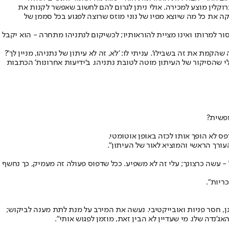
וקלין מוצע למכירה. אולי ניתן לגרום להם לחשוב שאפשר לקנות את
קה את כל מה שיוצא מפיו של נוני מוזס שרוצה לפגוע בכל סממן של
 למרותו ואינו מציית להוראותיו; לכשיקום לנתניהו מתחרה - הוא יקבל
שהקמת את זה בשבילו'. עניתי לו: 'לא, זה לא עיתון של נתניהו, מניין לך'?
 לי שהסיקור של העיתון מוטה לטובת נתניהו. ב'ידיעות אחרונות' הכתבות
ופשית?
פס לא הופך אותו לכזה באופן אוטומטי.
עורך הראשי והמוציא לאור של העיתון".
 - עשה כרצונך; עלי זה לא משפיע. ככל שדפוס פעולה זה מעמיק, כך נחשף
ריות".
גן, חסר פניות ואובייקטיבי. נעשה את המירב על מנת לתת מענה לביקוש;
'נדה שלו. מי שעדיין לא הבין זאת, מוזמן לפגוש אותי".