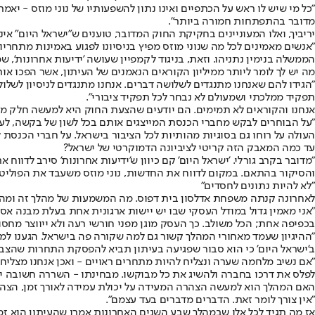
"כל מי שיש לו ראש על הכתפיים ואינו נתון להשפעותיו של נוני מוזס - 
מדובר בהתפתחות חמורה ביותר".
יריביך, ואלו המעוניינים בחקיקת החוק המדובר, טוענים ש"ישראל היום" אינו
"אנשים מאמינים לכל מה שנוני מוזס מפיץ בניסיונו לפגוע באמינות מתחרי
הממשלה בנימין נתניהו. וזאת, בניגוד לקמפיין שעושה 'ידיעות אחרונות',
מה יש לך לומר ליותר ממיליון הקוראים הנאמנים של העיתון, אשר הפכו או
"הגידו להם שאנחנו מתנגדים לשלושה דברים. אנחנו מתנגדים לניסיון לשלול 
תפקיד ממלכתי ושמעולם לא נבחר לכל תפקיד ציבורי".
אנחנו והקוראים לא תמימים. הם יודעים שהצעת החוק היא למעשה חלק ממאבק
"על הבוחרים לבקש מחברי הכנסת המייצגים אותם בכל לשון של בקשה, לעמוד
העולה על רוחו גם בסוגיות מהותיות לכל הציבור בישראל. על חברי הכנסת 
עד כמה המאבק הזה קריטי לציביונה הדמוקרטי של ישראל?
"מדובר בקרב גורלי. 'ישראל היום' קם כיוון ש'ידיעות אחרונות' סירב לדווח
והסיקור בהתאם. במקום לדווח את החדשות, נוני מוזס משעבד את הפוליטי
"לא להיות נתונים לחסדים"
לאחרונה קנתה משפחת אדלסון בית דפוס. מה המשמעות של מהלך זה ומה 
"אני מאמין גדול במודל העסקי שבו יש יישות ארגונית אחת בעלת מבנה א
בכפיפה אחת; הכל משולב. כך העסק מוגן מפני חורשי רעה ולא ייווצר מחס
"ההיגיון שעמד מאחורי המהלך קשור גם למה שקורה פה בישראל. הגענו למסקנ
ב'ישראל היום' כי הוא סבור שפגיעה בעיתון תביא להפסקת התחרות שהצבנ
"אם נשיב מלחמה שערה ונצליח להיות מתחרים ראויים - ואכן אנחנו מצליח
לפלס את דרכו בחברה ולהשיג את כל מבוקשו. מבחינתו - השררה חשובה יותר
האם המהלך הוא למעשה הצהרה המעידה על יכולת עמידה לאורך זמן, הצהר
"אין צורך לומר זאת. הדברים מדברים בעד עצמם".
אז מה תגיד לכל אלו שבמהלך שבע השנים האחרונות אמרו שהעיתון הוא זמנ