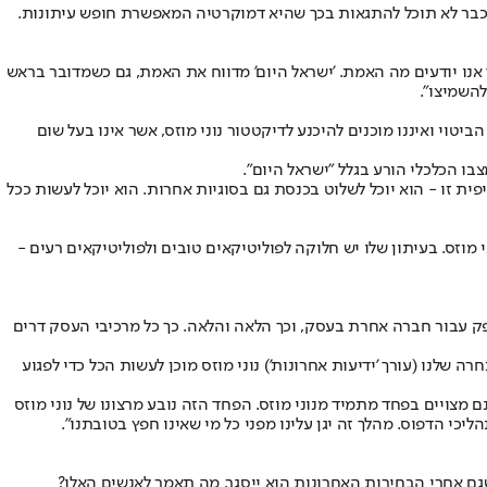
אל כבר לא תוכל להתגאות בכך שהיא דמוקרטיה המאפשרת חופש עיתונות.
 אנו יודעים מה האמת. 'ישראל היום' מדווח את האמת, גם כשמדובר בראש
להשמיצו".
טוי ואיננו מוכנים להיכנע לדיקטטור נוני מוזס, אשר אינו בעל שום
ו הכלכלי הורע בגלל "ישראל היום".
ת זו - הוא יוכל לשלוט בכנסת גם בסוגיות אחרות. הוא יוכל לעשות ככל
י מוזס. בעיתון שלו יש חלוקה לפוליטיקאים טובים ולפוליטיקאים רעים -
פק עבור חברה אחרת בעסק, וכך הלאה והלאה. כך כל מרכיבי העסק דרים
שלנו (עורך 'ידיעות אחרונות') נוני מוזס מוכן לעשות הכל כדי לפגוע
מצויים בפחד מתמיד מנוני מוזס. הפחד הזה נובע מרצונו של נוני מוזס
 הדפוס. מהלך זה יגן עלינו מפני כל מי שאינו חפץ בטובתנו".
גם אחרי הבחירות האחרונות הוא ייסגר, מה תאמר לאנשים האלו?