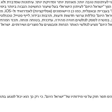
לעיתונות טובה יותר, מאוזנת יותר ומדויקת יותר. עיתונות שמדברת ולא צ
שלום. המהדורה המודפסת הראשונה פורסמה ב-30 ביולי 2007, וב-2010 הפך "ישראל היום" לעיתון הישראלי בעל שי
לחמנוביץ,
ל היום" כוללות ערוצי חדשות ודעות, תרבות ובידור, לייף סטייל, טכנולוגיה
ברית, במטרה לספק לגולשים חוויה מהירה, עדכנית, בטוחה ונוחה. תכני המה
ל היום" מציע לגולשי האתר הנחות ומבצעים על מוצרים ושירותים. ישראל 
זס תפר חוק על פי מידותיו של "ישראל היום", כי רק כך הוא יכול לפגוע בת