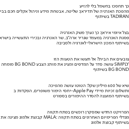
כך תחסכו בחשמל בלי להזיע
מהפכת האנרגיה של תדיראן: שליטה, אבטחת מידע וניהול אקלים חכם בבי
בשיתוף TADIRAN
בצל איומי איראן: כך נערך משק האנרגיה
פסגת האנרגיה במעמד שגריר ארה"ב, שר האנרגיה ובכירי התעשייה בישראל
בשיתוף המכון הישראלי לאנרגיה ולסביבה
צובעים את הבית? אל תעשו את הטעות הזו
מומחה BG BOND עושה סדר על המדפים ומציג את מותג הצבע SIMPLY
בשיתוף BG BOND
שיא של 600 מיליון שקל: הטוטו עושה מהפיכה
יחסי הימור משופרים, הפקדות ב-Apple Pay ותשלום זכיות מיידי
בשיתוף המועצה להסדר ההימורים בספורט
הפרויקט החדש שמסקרן רוכשים בפתח תקווה
קבוצת אלמוג מציגה את פרויקט MALA: מגדלי הפרימיום האחרונים בפתח תקווה
בשיתוף קבוצת אלמוג