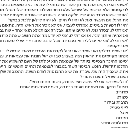
"אשתי ואני הקמנו את העיתון לאחר שנוכחתי לדעת עד כמה משטים בציבו
לדיקטטור הלא הרשמי של ישראל שלא נבחר מעולם. האיומים שלו הטילו מו
"הפחד שהוא שידר הגיע לכל חלקה טובה. כשנודע לו שאנחנו מקימים את העיתו
את הרגל. אם תעשה זאת לא יהיו לי חיים. לא יהיה לי לאן ללכת בבוקר'.
"היו לו דמעות בעיניים. אמרתי לעצמי, אני לא מכיר את האיש הזה. פתאום ב
"אמרתי לו, 'בסדר נוני, לא נקים עיתון, אבל רק אם תמלא תנאי אחד - שתע
ואז אהיה עיתון ימני'. אז אמרתי לו, 'אני לא יודע מה אתה חושב שאתה כותב,
"אמרתי לו, 'אני לא יכול לקרוא בעברית, אבל הרבה מחבריי - יש לי מאות 
ואובייקטיבי.
"אני שמח בחלקי ואני שמח שאני יכול לקדם את הערכים שאבי הוריש לי - א
אנחנו מקיימים את הראיון הזה בשבוע שבו ישראל חוגגת את עצמאותה. עצ
"סימן ההיכר הבסיסי ביותר של עצמאות הוא יכולתו של העם להשמיע את ק
החלטותיו־שלו. חופש הביטוי קשור בטבורו לעצמאות ולחיים חופשיים, חיי
העם בישראל והעם היהודי?
"ככל שיידרש. אני לא עושה חצי עבודה, בשום תחום בחיי".
טעינו? נתקן! אם מצאתם טעות בכתבה, נשמח שתשתפו אותנו
מדורים
ספורט
תרבות ובידור
לייף סטייל
אוכל
תיירות
טכנולוגיה ומדע