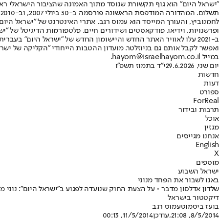
"ישראל היום" הוא גוף תקשורת שנוסד מתוך האמונה שהציבור הישראלי ראוי 
ת
ופרשנויות, וידיאו, פודקאסטים ושידורים חיים. פלטפורמות הדיגיטל של "ישרא
ב-2021 עלו לאוויר האתר החדש והיישומון החדש של "ישראל היום" בע
ואפשר לקבל אותם גם בניוזלטר. מועדון ההטבות הייחודי "הקליקה של ישרא
במייל hayom@israelhayom.co.il.
יום שני, 29.6.2026
י"ד בתמוז תשפ"ו
חדשות
דעות
ספורט
ForReal
תרבות ובידור
אוכל
מגזין
אנחנו מגייסים
English
X
מוספים
ישראל השבוע
באנו לשבור את הפחד מנוני
שלדון אדלסון מדבר • על הצעת החוק שנועדה לפגוע ב"ישראל היום": נוני מו
דיקטטור בישראל
בועז ביסמוט
עמוס רגב
8/5/2014, 21:08
,עודכן
11/5/2014, 00:13