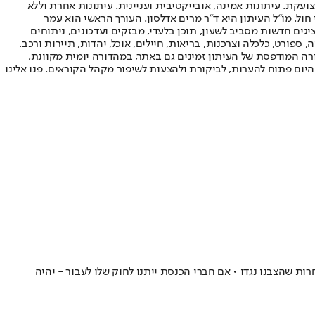
ועקת. עיתונות אמינה, אובייקטיבית ועניינית. עיתונות אחרת וללא
עור החשיפה הגבוה ביותר בימי חול. מו"ל העיתון היא ד"ר מרים אדלסון. העורך הראשי הוא עמר
 והעורך המייסד הוא עמוס רגב. אתרי האינטרנט של "ישראל היום" בעברית ובאנגלית, כמו כן היישומונים (אפליקציות) לאנדרואיד ול-iOS, מציגים חדשות מסביב לשעון, תוכן בלעדי, מבזקים ועדכונים, ניתוחים
, ספורט, כלכלה וצרכנות, בריאות, חיילים, אוכל, יהדות, תיירות ורכב.
דורה המודפסת של העיתון זמינים גם באתר, במהדורה יומית מקוונת,
היום פתוח להערות, לביקורת ולהצעות לשיפור מקהל הקוראים. פנו אלינו
חרות שהצבנו נגדו • אם חברי הכנסת ייתנו לחוק שלו לעבור - יהיה