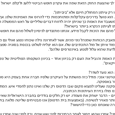
יאמר לך שהצעת החוק הזאת שמה את עקרון חופש הביטוי ללעג ולקלס. ישר
 רק עיתון המחולק חינם אלא "ביביתון".
ו. הוא פועל בדרכים עקלקלות ומתוחכמות כדי להרוס את האמינות שלנו. אך
 שמשעבד את האמת כך שניתן יהיה לדווח דברים שליליים על ראש הממשלה ו
תו לעיתון הנקרא ביותר בישראל?
מהם את הזכות לקבל מידע. אנחנו מתנגדים לניסיון לשלול מהם את חופש הבי
 הכוחות שמנהל נוני מוזס, אשר לאחרונה גילה שכוחו נפגע ואולי גם מצב
 איתן אל מול התכתיבים שלו. אם הוא יצליח לשלוט בכנסת בסוגיה ספציפי
לדעת שהוא עלול לפגוע באינטרסים שלהם".
 את האמת והוביל את העם רק בכיוון אחד - בכיוון השקפתו הפוליטית של נונ
קאים".
הוא נועד לשדר?
סטרטגי אנכי. מודל כזה מושתת על העיקרון שלפיו חברה אחת בעסק היא ס
ור באספקה.
ה שעלינו למצוא מקום שבו הדפוס רק שלנו ואינו נתון לחסדי איש. המתחרה 
ו מולו בזירת העיתונות הכתובה.
ים - הדבר ישחק את מעמדו. יש רק חלקים בודדים בחברה הישראלית שאינם 
 מאויר לנשימה. (באמצעות בית הדפוס) אנו מבטיחים שליטה מלאה בתהליכי
ה שאנחנו כאן כדי להישאר?
י? אמרו שהוא ייסגר לאחר הבחירות לפני שש שנים, ורק לפני שנה אמרו ש