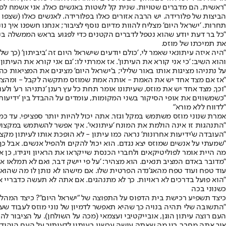
"ראשית, הם מדברים שטויות. שנית קל לשטות באנשים כאלו. אני אשמח לפג
הביצות של פלורידה. יש הרבה אזורים כאלו בפלורידה. לאנשים כאלו (שצפו
תחרות. 'ישראל היום' מצליח להוות מדיום נוסף לציבור; אנחנו חשפנו איך נונ
"כל בר דעת יודע שהוא נטפל לדברים הקטנים כדי לפגוע בראש הממשלה בני
את תמיכתו של מוזס.
"היה איזה עיתונאי שאמר לי, 'כולם יודעים שישראל היום זה 'ביביתון' (כך של
והוא השיב: 'כי אני קורא את העיתון'. אז אמרתי לו: 'גם אני קורא את הע
על נתניהו מציגות אותו באור שלילי; ב'ישראל היום' מציגים את המציאות כהו
"אז אם מצד אחד יש את האמת - אותה אמת שמוזס מתקשה לקבל - ומהצד 
"וכך, מצד אחד יש את מוזס, שעיתונו אומר תחת כל עץ רענן 'נתניהו רע' ולע
"כשמשווים את אופי הסיקור בשני המקומות, עומדים על ההבדל בין 'ידיעות א
"לדווח ללא מורא"
אמרת שנוני מוזס משתמש במקל וגזר. אתה יכול להיות יותר ספציפי. עד 
"התנהגות זו אינה הולמת את המונח 'עיתונאי'. איך אפשר להשתמש במקצוע
"העובדה ש'ידיעות אחרונות' נראה כמו עיתון - לא הופכת אותו לעיתון מקצ
"שמעתי על אנשים שמוזס יצא נגדם. הוא יכול להקים ולהפיל אנשים. אבל כך
מה היית אומר לפוליטיקאים ולחברי הכנסת שייקראו את הראיון ויגידו, כן א
"מדובר באדם המציב תנאים. הוא מצהיר: 'על פי יישק דבר, ואם לא תמלאו א
עוד טפח ועוד טפח מהאג'נדה הפרטית שלו. אם מישהו לא נותן לו מה שהוא ר
"הוא פועל בדרכים לא ראויות. כך לא מתנהגים. אם אתה לא תעשה כדבריי אני
כשנוני בכה
כיצד תשפיע רכישת בית הדפוס על התפוצה של "ישראל היום"? כיצד המהלך
"התשובה שלי תהיה בנויה כך שהיא תאפשר לדמיון של נוני מוזס לעבוד שעו
העם רוצה עיתון הוגן, אובייקטיבי ועצמאי (מכה על השולחן). על הציבור להב
איך אתה מחבר בין מה שאתה עושה עכשיו בעיתון לדעותיך על העם היהודי 