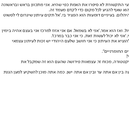
עי התקשורת לא סיפרו את האמת כפי שהיא. אני מתכוון בראש ובראשונה
וא שאף להגיע לכל מקום כדי לקדם מעמד זה.
הלום. בעיניים דומעות הוא הפציר בי, 'אל תקים עיתון שיגרום לי לפשוט
 ואז הוא אמר, 'אני לא בשמאל. אם אני אזוז למרכז אני בעצם אהיה בימין
'אני לא יכול לעשות זאת, כי אני כבר במרכז'.
הוציא את העיתון כי אני חושב שלעם היהודי יש זכות לעיתון עצמאי
ם החומרניים".
?
יקטטורה, מכוח זר. עצמאות פירושה שהעם הוא זה שמקבל את
נסות לאדם השנה. ההכנסות שלך השנה עמדו על 15 מיליארד דולר. אומרים שאתה מרוויח 1.3 מיליון דולר לשעה בין אם אתה ער ובין אם אתה ישן. כמה אתה מוכן להשקיע למען הגנת