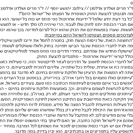
0
ד"ר מרים ושלדון אדלסון // צילום: יהושע יוסף // ד"ר מרים ושלדון אדלס
מה תגובתך להצעת החוק האוסרת על הפצתו של "ישראל היום"?
"כל בר דעת יודע שלמו"ל 'ידיעות אחרונות' נוני מוזס יש כוח בל ישוער. הוא
אם חברי הכנסת יתנו לחוק שלו לעבור, הרי שיהיה לנו מלך חדש - או למעשה
לעשות. שערו בנפשותיכם את הנזק שהוא יכול לגרום למדינה בכך שהוא יכו
לעדכונים נוספים הצטרפו לישראל היום בפייסבוק
"החוצפה הזאת, של ניסוח הצעת חוק, במטרה לחסל את יריבו למען שיקולים
מה תגיד לחברי הכנסת שכבר הביעו תמיכה בחוק ולאלו ששוקלים לעשות ז
כולל קוראי 'ידיעות אחרונות' - מתנגדים להצעת החוק.
"אל לחברי הכנסת לחשוב על הדרכים לעזור לדיקטטור הזה, כי פעילות כזאת
בסוגיה כזו או אחרת, שולית ככל שתהיה. עליהם להוכיח למצביעיהם, כי הם 
אתה לא המצאת את הרעיון של חלוקת עיתונים בחינם. לא מדובר גם בהמצ
"עיתונים כאלו נמצאים בכל רחבי ארה"ב. בניו־יורק, בבוסטון ובכל הערים 
"אנשים כבר אינם נמשכים לעיתונות הכתובה כמו פעם. צעירים בישראל, א
יכולים להרשות לעצמם עיתונים. וכך, באמצעות חלוקת עיתונים בחינם - הם
"עיתונים מחולקים חינם בכל רחבי העולם, לא רק בארה"ב. גם טלוויזיה מש
איך חקיקה כזאת מתיישבת עם התיקון הראשון לחוקה האמריקנית, המעגן 
"כל פעילות המיועדת להגביל הפצה של מידע, מנוגדת לרוח התיקון ולתוכנ
מהאזרחים את היכולת לקבל מידע רק בגלל שמישהו מאיים עליהם ונותן לה
בלי שהם מודעים לכך. לא מתקבל על הדעת שחברי הכנסת ישללו מבוחריהם
אמנם אין לישראל חוקה כתובה, אך האם לדעתך בתי המשפט יפסלו את החו
"אפילו אם יש חברי כנסת שמוכנים למכור את נשמתם לכל המרבה במחיר - וב
להשפיע עליו בתמריצים או בתכתיבים. הוא יבין בדיוק במה מדובר.