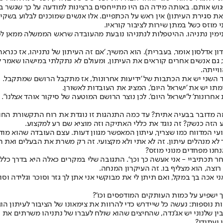
וש אותם. באותה מידה הם היו מתייחסים ברצינות למודעה על כך שגשר בר
 את סגירת העיתון) אין ראש על הכתפיים. אלו אנשים שמוכנים לבלוע בשקי
י מוזס כשל במתן שירות לציבור קוראיו.
מין נתניהו. ההיטפלות לנתניהו נובעת מהעובדה שראש הממשלה ממאן לסור
דון אדלסון אומר, בעברית). הוא המשיך, 'אם זה העיתון של נתניהו, אז כנראה 
יתון; גם אנשים אחרים קוראים את העיתון, ומעולם לא נתקלתי במישהו שאמר
וייתה.
השני יש את הכתבות של 'ידיעות אחרונות', אז מתקבל הרושם שמתקבל.
ומתו יש את 'ישראל היום', המציג את העובדות לאשורן.
חרונות' ל'ישראל היום'. לכן נוצר הרושם המוטעה של סיקור אוהד אצלנו".
כמה מדובר בבעיה אתית? עד כמה התנהגות זו נוגדת את רוח התקשורת הח
 הזה כנשק? זה נוגד את כללי האתיקה וזה מוציא שם רע למקצוע.
ועי המדווח כמו שצריך, עיתון המאפשר מגוון דעות. עצם העובדה שהוא מוד
 לא מנהלים עיתון. זה לא אתי ולא מקצועי. זה רק משרת את הבעלים ואת ה
נחנו מפחדים מנוני מוזס?
חר תכתיביי - אני אעשה כך וכך'. התגובה שלי במקרים כאלה היא בדרך כלל
וצה, הוא מצליף בו. זה העיקרון המנחה.
 אכה בך במקל, ואם תיתן לי את מבוקשי אני אתן לך גזר וסוכר וגלידה וסוכ
 ישפיע על כמות העותקים המודפסים וכו'?
ת נוספות: נעשה כל שיידרש כדי להרוות את צימאונו של הציבור לעיתון הו
ין שלנוני יש אג'נדה, שהחיצים שהוא שולח לעברו של נתניהו משרתים את האג
ועתידו?