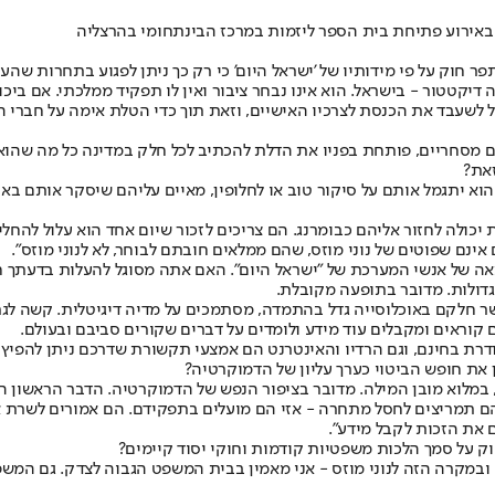
ון באירוע פתיחת בית הספר ליזמות במרכז הבינתחומי בהרצליה
 תפר חוק על פי מידותיו של 'ישראל היום' כי רק כך ניתן לפגוע בתחרות שהע
 דיקטטור - בישראל. הוא אינו נבחר ציבור ואין לו תפקיד ממלכתי. אם בי
ל לשעבד את הכנסת לצרכיו האישיים, וזאת תוך כדי הטלת אימה על חברי 
 מסחריים, פותחת בפניו את הדלת להכתיב לכל חלק במדינה כל מה שהוא י
את?
 יכולה לחזור אליהם כבומרנג. הם צריכים לזכור שיום אחד הוא עלול להח
אינם שפוטים של נוני מוזס, שהם ממלאים חובתם לבוחר, לא לנוני מוזס".
אה של אנשי המערכת של "ישראל היום". האם אתה מסוגל להעלות בדעתך 
הגדולות. מדובר בתופעה מקובלת.
שר חלקם באוכלוסייה גדל בהתמדה, מסתמכים על מדיה דיגיטלית. קשה לגר
 קוראים ומקבלים עוד מידע ולומדים על דברים שקורים סביבם ובעולם.
ודרת בחינם, וגם הרדיו והאינטרנט הם אמצעי תקשורת שדרכם ניתן להפיץ ת
את חופש הביטוי כערך עליון של הדמוקרטיה?
ו, במלוא מובן המילה. מדובר בציפור הנפש של הדמוקרטיה. הדבר הראשון 
ם תמריצים לחסל מתחרה - אזי הם מועלים בתפקידם. הם אמורים לשרת את
 את הזכות לקבל מידע".
ק על סמך הלכות משפטיות קודמות וחוקי יסוד קיימים?
מקרה הזה לנוני מוזס - אני מאמין בבית המשפט הגבוה לצדק. גם המשפטן א