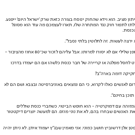
יתון מציב. הוא וידא שהחוק ינוסח בצורה כזאת שרק 'ישראל היום' ייפגע.
כולתו לתפור חוק נגד המתחרה שלו, תארו לעצמכם מה עוד הוא מסוגל
הכנסת.
רצה לעשות. זה לחלוטין בלתי נסבל".
"שישקלו מחדש את עמדתם. בחדרי חדרים נוני מוזס משדר לפוליטיקאים שהוא יתגמל אותם על סיקור טוב או לחלופין, מאיים עליהם שיסקר אותם באופן שלילי אם לא יסורו למרותו. אבל עליהם לזכור שכ־80 אחוז מהציבור -
ליט לחסל מפלגה או קריירה של חבר כנסת כלשהו אם הם יעמדו בדרכו
חקיקה דומה בארה"ב?
ום לאנשים כאלו לקרוא, כי הם נמצאים באוניברסיטה ובצבא ושם הם לא
וכן בחינם".
המזוהה עם דמוקרטיה - הוא חופש הביטוי. כשחברי כנסת שוללים
 האנשים שבחרו בהם, לא את נוני מוזס. הם למעשה יוצרים דיקטטור
לן דרשוביץ חושב כמוני. אני מאמין שבג"ץ יעמוד איתן. לא ניתן יהיה