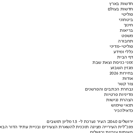
חדשות בארץ
חדשות בעולם
פוליטי
ביטחוני
חינוך
בריאות
משפט
תחבורה
פוליטי-מדיני
כללי ומידע
דף הבית
זמני כניסת וצאת שבת
מגזין השבוע
בחירות 2026
אודות
צור קשר
נבחרת הכתבים והפרשנים
מדיניות פרטיות
הצהרת נגישות
תנאי שימוש
כדאי
להכיר
ירושלים 2040: העיר נערכת ל- 1.5 מליון תושבים
מנכ"לית העירייה מציגה תוכנית להשארת הצעירים ובניית עתיד הדור הבא
בשיתוף עיריית ירושלים