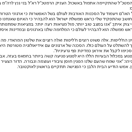
 המטכ"ל שהתקיימה אתמול באשכול, העניק הרמטכ"ל רא"ל בני גנץ לרה"מ ב
מ
או"ם ויעמוד על הסכנות האורבות לעולם בשל האפשרות כי ארגוני הטרור 
ני חושב שהתפקיד שלי כראש ממשלת ישראל הוא להבהיר כי האיום שאנחנו מא
ני צוק איתן: "אנו במצב טוב יותר, מול מציאות רעה יותר. במציאות שמת
ש ממשלה הוא להבהיר לעולם כי המלחמה שלנו בארגונים ובמדינות איסלא
הח'ליפות. אלה פשוט רוצים ח'ליפות ואלה רוצים את שלטון המהאדי. מה הה
 להשתלט על העולם כולו. הסכנה של ארגונים עם אידיאולוגיה מטורפת היא 
ימו לקבל את איראן כמדינת סף גרעינית".
: "אני שמח שהעם שלנו הפגין חוסן ציבורי ועוצמה וגבורה. הדור הצעיר שלנ
. אמש הודיע הבית הלבן כי הפגישה תתקיים בראשון לאוקטובר.