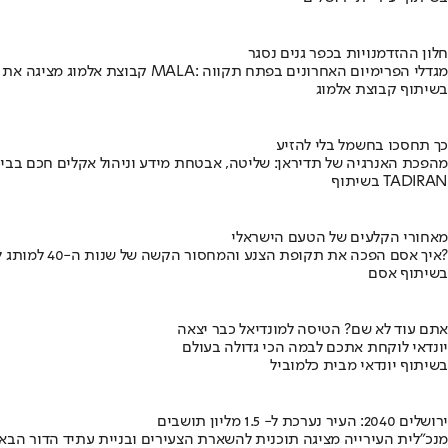
חלון ההזדמנויות בכפר גנים נסגר
קבוצת אלמוג מציגה את פרויקט MALA: מגדלי הפרימיום האחרונים בפתח תקווה
בשיתוף קבוצת אלמוג
כך תחסכו בחשמל בלי להזיע
מהפכת האנרגיה של תדיראן: שליטה, אבטחת מידע וניהול אקלים חכם בבי
בשיתוף TADIRAN
מאחורי הקלעים של הטעם הישראלי
איך אסם הפכה את תקופת הצנע והמחסור הקשה של שנות ה-40 למותג לאומי?
בשיתוף אסם
אתם עוד לא שם? הטיסה למונדיאל כבר יצאה
יונדאי לוקחת אתכם לבמה הכי גדולה בעולם
בשיתוף יונדאי מבית כלמוביל
ירושלים 2040: העיר נערכת ל- 1.5 מליון תושבים
מנכ"לית העירייה מציגה תוכנית להשארת הצעירים ובניית עתיד הדור הבא