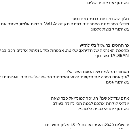
בשיתוף עיריית ירושלים
חלון ההזדמנויות בכפר גנים נסגר
קבוצת אלמוג מציגה את פרויקט MALA: מגדלי הפרימיום האחרונים בפתח תקווה
בשיתוף קבוצת אלמוג
כך תחסכו בחשמל בלי להזיע
מהפכת האנרגיה של תדיראן: שליטה, אבטחת מידע וניהול אקלים חכם בבי
בשיתוף TADIRAN
מאחורי הקלעים של הטעם הישראלי
איך אסם הפכה את תקופת הצנע והמחסור הקשה של שנות ה-40 למותג לאומי?
בשיתוף אסם
אתם עוד לא שם? הטיסה למונדיאל כבר יצאה
יונדאי לוקחת אתכם לבמה הכי גדולה בעולם
בשיתוף יונדאי מבית כלמוביל
ירושלים 2040: העיר נערכת ל- 1.5 מליון תושבים