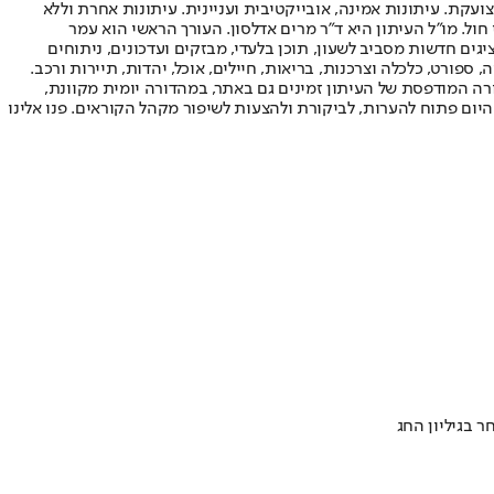
ועקת. עיתונות אמינה, אובייקטיבית ועניינית. עיתונות אחרת וללא
עור החשיפה הגבוה ביותר בימי חול. מו"ל העיתון היא ד"ר מרים אדלסון. העורך הראשי הוא עמר
 והעורך המייסד הוא עמוס רגב. אתרי האינטרנט של "ישראל היום" בעברית ובאנגלית, כמו כן היישומונים (אפליקציות) לאנדרואיד ול-iOS, מציגים חדשות מסביב לשעון, תוכן בלעדי, מבזקים ועדכונים, ניתוחים
, ספורט, כלכלה וצרכנות, בריאות, חיילים, אוכל, יהדות, תיירות ורכב.
דורה המודפסת של העיתון זמינים גם באתר, במהדורה יומית מקוונת,
היום פתוח להערות, לביקורת ולהצעות לשיפור מקהל הקוראים. פנו אלינו
 בגיליון החג