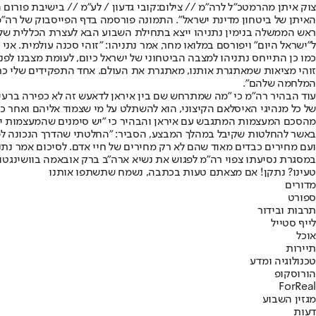
צוק איתן מהרמטכ"ל לרה"מ // צילום:קובי גדעון / לע"מ // בישיבת פורום
האיתן של ביטחון מדינת ישראל". התמונה פורסמה בדף הפייסבוק של רה"
ראש הממשלה בנימין נתניהו ייצא בתחילת השבוע הבא לעצרת הכללית של ה
ל"ישראל היום" ויפורסם במלואו מחר, אמר נתניהו: "זוהי סכנה עולמית. א
כמו כן התייחס נתניהו למצבה הביטחוני של ישראל כיום, לעומת מצבנו לפ
זוהי מציאות שמאתגרת אותנו, מאתגרת את העולם. אחד התפקידים שלי כרא
המלחמה שלהם".
עוד הבהיר רה"מ כי "מה שמתרחש שם בין איראן לדאעש זה לא כפירה ברעיון 
של כל מנהיגי האיסלאם הקיצוני, הוא להשתלט על מי שצמוד אליהם ואחר כך
מהסכם המעצמות המתגבש עם איראן והבהיר כי "יש סימנים שהמעצמות יסכ
ועם מחירים כבדים מאוד שהם לא רק מחירים של חיי אדם. לסיכום אמר נתניהו
במסגרת נסיעתו צפוי רה"מ לפגוש את נשיא ארה"ב ברק אובאמה בוושינגטון
טעינו? נתקן! אם מצאתם טעות בכתבה, נשמח שתשתפו אותנו
מדורים
ספורט
תרבות ובידור
לייף סטייל
אוכל
תיירות
טכנולוגיה ומדע
הורוסקופ
ForReal
מגזין השבוע
דעות