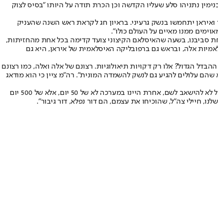
נימין נתניהו סלע שעליו הקדשה וכן הכרת תודה על היותו "בסיס לצוק
ואיראן יתחמשו בנשק גרעיני. בראיון חג לקראת ראש השנה שהעניק
וימים ממנו מאיים על העולם כולו".
פתחת סביבנו, בשעה שהאיסלאם הקיצוני צועד קדימה בכל אחת מהחזיתות,
מיות אלה, ובראש גם ברפובליקה האיסלאמית של איראן, היא גם
בדל הגדול? אלו רק דקויות תיאולוגיות. רצונם של אלה ואלה, כמו רצונם
שהם עלולים להגיע גם לנשק להשמדה המונית". רה"מ ציין כי הוא מודאג
באשר להחלטות שקיבל במהלך המבצע, הסביר: "החלטתי שהדרך הנכונה לפגוע במכלול הבעיות הללו היא לפגוע פגיעה קשה ביותר בחמאס בעזה, אבל לא להישאב לשם, אחרת היינו במערכה לא של 50 יום, אלא של 500 יום
ו, חיילי צה"ל, שהוכיחו את עצמם, הם דור נפלא, דור גיבור".