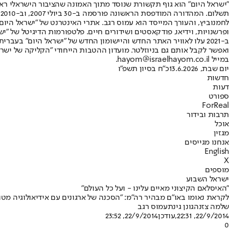
"ישראל היום" הוא גוף תקשורת שנוסד מתוך האמונה שהציבור הישראלי ראוי 
ת
ופרשנויות, וידיאו, פודקאסטים ושידורים חיים. פלטפורמות הדיגיטל של "ישרא
ב-2021 עלו לאוויר האתר החדש והיישומון החדש של "ישראל היום" בע
ואפשר לקבל אותם גם בניוזלטר. מועדון ההטבות הייחודי "הקליקה של ישרא
במייל hayom@israelhayom.co.il.
יום שבת, 13.6.2026
כ"ח בסיון תשפ"ו
חדשות
דעות
ספורט
ForReal
תרבות ובידור
אוכל
מגזין
אנחנו מגייסים
English
X
מוספים
ישראל השבוע
"האיסלאם הקיצוני מאיים עלינו - ועל כל העולם"
לקראת נאומו באו"ם מבהיר רה"מ: "הסכנה של ארגונים עם אידיאולוגיה מטו
שלמה צזנה
גונן גינת
עמוס רגב
22/9/2014, 22:31
,עודכן
22/9/2014, 23:52
0