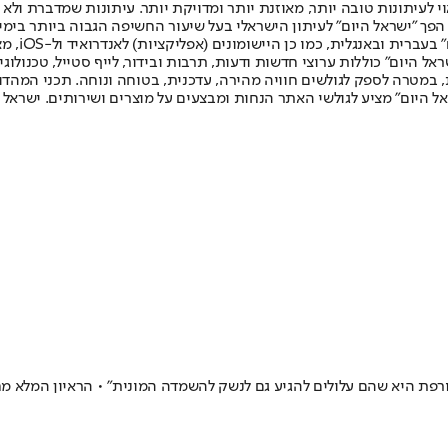
לעיתונות טובה יותר, מאוזנת יותר ומדויקת יותר. עיתונות שמדברת ולא צ
שלום. המהדורה המודפסת הראשונה פורסמה ב-30 ביולי 2007, וב-2010 הפך "ישראל היום" לעיתון הישראלי בעל שי
לחמנוביץ,
ל היום" כוללות ערוצי חדשות ודעות, תרבות ובידור, לייף סטייל, טכנולוגיה
ברית, במטרה לספק לגולשים חוויה מהירה, עדכנית, בטוחה ונוחה. תכני המה
ל היום" מציע לגולשי האתר הנחות ומבצעים על מוצרים ושירותים. ישראל 
רפת היא שהם עלולים להגיע גם לנשק להשמדה המונית" • הראיון המלא מחר