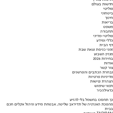
חדשות בעולם
פוליטי
ביטחוני
חינוך
בריאות
משפט
תחבורה
פוליטי-מדיני
כללי ומידע
דף הבית
זמני כניסת וצאת שבת
מגזין השבוע
בחירות 2026
אודות
צור קשר
נבחרת הכתבים והפרשנים
מדיניות פרטיות
הצהרת נגישות
תנאי שימוש
כדאי
להכיר
כך תחסכו בחשמל בלי להזיע
מהפכת האנרגיה של תדיראן: שליטה, אבטחת מידע וניהול אקלים חכם
בבית