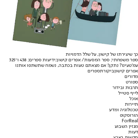
כך שיצירתו של קישון, על שלל הדמויות
ספר משפחתי; ספר המסעות
/ אפרים קישון;
ידיעות ספרים; 438 ו־325
עמ'
טעינו? נתקן! אם מצאתם טעות בכתבה, נשמח שתשתפו אותנו
אפרים קישון
ביקורת
ספרים
מדורים
ספורט
תרבות ובידור
לייף סטייל
אוכל
תיירות
טכנולוגיה ומדע
הורוסקופ
ForReal
מגזין השבוע
דעות
חדשות בארץ