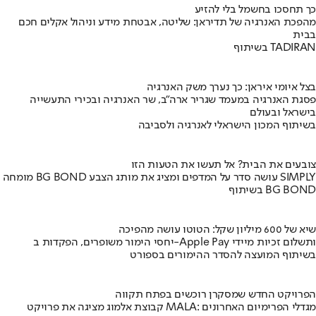
כך תחסכו בחשמל בלי להזיע
מהפכת האנרגיה של תדיראן: שליטה, אבטחת מידע וניהול אקלים חכם
בבית
בשיתוף TADIRAN
בצל איומי איראן: כך נערך משק האנרגיה
פסגת האנרגיה במעמד שגריר ארה"ב, שר האנרגיה ובכירי התעשייה
בישראל ובעולם
בשיתוף המכון הישראלי לאנרגיה ולסביבה
צובעים את הבית? אל תעשו את הטעות הזו
מומחה BG BOND עושה סדר על המדפים ומציג את מותג הצבע SIMPLY
בשיתוף BG BOND
שיא של 600 מיליון שקל: הטוטו עושה מהפיכה
יחסי הימור משופרים, הפקדות ב-Apple Pay ותשלום זכיות מיידי
בשיתוף המועצה להסדר ההימורים בספורט
הפרויקט החדש שמסקרן רוכשים בפתח תקווה
קבוצת אלמוג מציגה את פרויקט MALA: מגדלי הפרימיום האחרונים