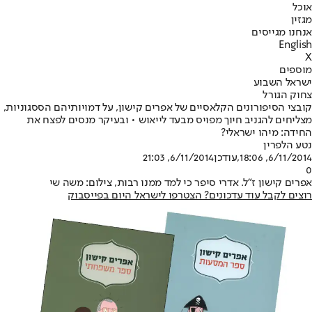
אוכל
מגזין
אנחנו מגייסים
English
X
מוספים
ישראל השבוע
צחוק הגורל
קובצי הסיפורונים הקלאסיים של אפרים קישון, על דמויותיהם הססגוניות,
מצליחים להגניב חיוך מפויס מבעד לייאוש • ובעיקר מנסים לפצח את
החידה: מיהו ישראלי?
נטע הלפרין
6/11/2014, 18:06
,עודכן
6/11/2014, 21:03
0
אפרים קישון ז"ל. אדרי סיפר כי למד ממנו רבות, צילום: משה שי
רוצים לקבל עוד עדכונים? הצטרפו לישראל היום בפייסבוק