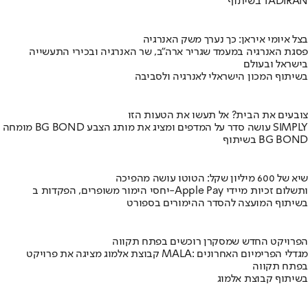
בשיתוף TADIRAN
בצל איומי איראן: כך נערך משק האנרגיה
פסגת האנרגיה במעמד שגריר ארה"ב, שר האנרגיה ובכירי התעשייה
בישראל ובעולם
בשיתוף המכון הישראלי לאנרגיה ולסביבה
צובעים את הבית? אל תעשו את הטעות הזו
מומחה BG BOND עושה סדר על המדפים ומציג את מותג הצבע SIMPLY
בשיתוף BG BOND
שיא של 600 מיליון שקל: הטוטו עושה מהפיכה
יחסי הימור משופרים, הפקדות ב-Apple Pay ותשלום זכיות מיידי
בשיתוף המועצה להסדר ההימורים בספורט
הפרויקט החדש שמסקרן רוכשים בפתח תקווה
קבוצת אלמוג מציגה את פרויקט MALA: מגדלי הפרימיום האחרונים
בפתח תקווה
בשיתוף קבוצת אלמוג