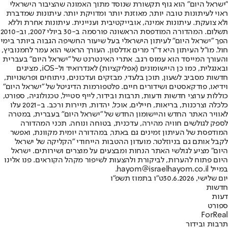
"ישראל היום" הוא גוף תקשורת שנוסד מתוך האמונה שהציבור הישראלי
ראוי לעיתונות טובה יותר, מאוזנת יותר ומדויקת יותר. עיתונות שמדברת
ולא צועקת. עיתונות אמינה, אובייקטיבית ועניינית. עיתונות אחרת וללא
תשלום. המהדורה המודפסת הראשונה פורסמה ב-30 ביולי 2007, וב-2010
הפך "ישראל היום" לעיתון הישראלי בעל שיעור החשיפה הגבוה ביותר בימי
חול. מו"ל העיתון היא ד"ר מרים אדלסון. העורך הראשי הוא עמר לחמנוביץ,
והעורך המייסד הוא עמוס רגב. אתרי האינטרנט של "ישראל היום" בעברית
ובאנגלית, כמו כן היישומונים (אפליקציות) לאנדרואיד ול-iOS, מציגים
חדשות מסביב לשעון, תוכן בלעדי, מבזקים ועדכונים, ניתוחים ופרשנויות,
וידיאו, פודקאסטים ושידורים חיים. פלטפורמות הדיגיטל של "ישראל היום"
כוללות ערוצי חדשות ודעות, תרבות ובידור, לייף סטייל, טכנולוגיה, ספורט,
כלכלה וצרכנות, בריאות, חיילים, אוכל, יהדות, תיירות ורכב. ב-2021 עלו
לאוויר האתר החדש והיישומון החדש של "ישראל היום" בעברית, במטרה
לספק לגולשים חוויה מהירה, עדכנית, בטוחה ונוחה. תכני המהדורה
המודפסת של העיתון זמינים גם באתר, במהדורה יומית מקוונת, ואפשר
לקבל אותם גם בניוזלטר. מועדון ההטבות הייחודי "הקליקה של ישראל
היום" מציע לגולשי האתר הנחות ומבצעים על מוצרים ושירותים. ישראל
היום פתוח להערות, לביקורת ולהצעות לשיפור מקהל הקוראים. פנו אלינו
במייל hayom@israelhayom.co.il.
יום שלישי, 30.6.2026
ט"ו בתמוז תשפ"ו
חדשות
דעות
ספורט
ForReal
תרבות ובידור