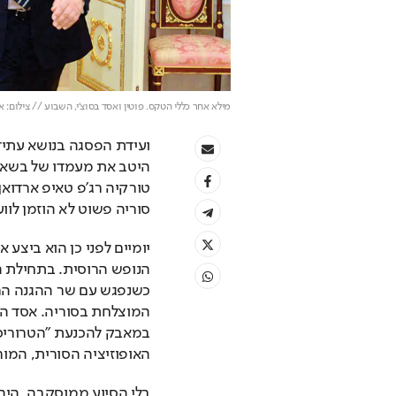
מילא אחר כללי הטקס. פוטין ואסד בסוצ'י, השבוע // צילום: אי
סוריה פשוט לא הוזמן לוו
האופוזיציה הסורית, המו