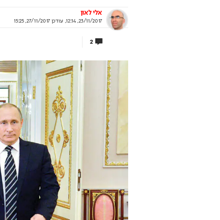
אלי לאון
23/11/2017, 12:14
,
עודכן
27/11/2017, 15:25
2
 עוד לא שם? הטיסה
מאחורי הקלעים של ה
נדיאל כבר יצאה
הישראלי
אי לוקחת אתכם לבמה הכי גדולה בעולם
איך אסם הפכה את תקופת הצנע 
של שנות ה-40 למותג לאומי?
וף יונדאי מבית כלמוביל
בשיתוף אסם