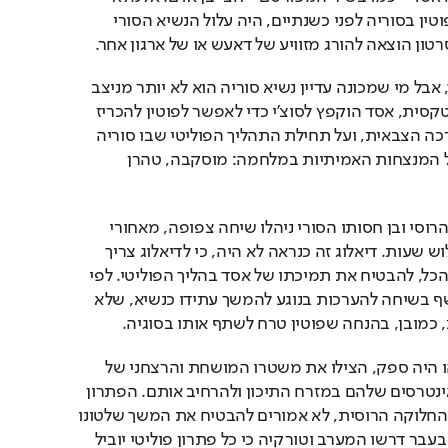
ההתערבות הצבאית של פוטין בסוריה לפני כשנתיים, היה עלול הנשיא הסורי 
ון הוצאה להורג מזוויע של דאעש או של ארגון אחר. 
פוטין אמנם הציל את אסד, אבל מי שמכונה עדיין נשיא סוריה הוא לא יותר מניצב 
בהצגה הרוסית. מבחינה טקסית, אסד הוקפץ לסוצ'י כדי לאפשר לפוטין להכריז 
על סיומה הקרב של המערכה הצבאית, ועל תחילת התהליך הפוליטי שבו סוריה 
תחולק לאזורי השפעה של המנצחות האמיתיות במלחמה: מוסקבה, טהרן 
מבחינה מעשית, המנהיג הרוסי ובן חסותו הסורי ניהלו שיחה צפופה, מאחורי 
דלתיים סגורות, במשך שלוש שעות. דיאלוג זה כנראה לא היה, כי לדיאלוג צריך 
שניים. המפגש נועד, בסך הכל, להבטיח את תמיכתו של אסד בהליך הפוליטי. לפי 
חלק מהדיווחים, אסד נחשף בשיחה להערכות בנוגע להמשך עתידו כנשיא, שלא 
ת, כמובן, בהנחה שפוטין טרח לשתף אותו בסוגיה. 
הרוסים, למקרה שלמישהו היה ספק, הצילו את משטרו המושחת והרצחני של 
אסד רק כדי לשמר את האינטרסים שלהם במזרח התיכון ולהרחיב אותם. הפתרון 
הפוליטי העתידי, ותוכנית החלוקה הרוסית, לא אמורים להבטיח את המשך שלטונו 
של העריץ הסורי. אבל אם בעבר דרשו המערב וטורקיה כי כל פתרון פוליטי יוביל 