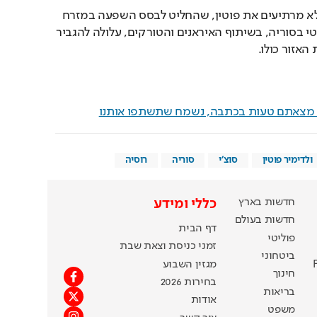
אינטרסים מפותלים אלה לא מרתיעים את פוטין, שהחליט לבסס השפעה במזרח 
התיכון. השגת פתרון פוליטי בסוריה, בשיתוף האיראנים והטורקים, עלולה להגביר 
האזור כולו. 
ם מצאתם טעות בכתבה, נשמח שתשתפו אותנו
ולדימיר פוטין
סוצ'י
סוריה
רוסיה
חדשות בארץ
כללי ומידע
חדשות בעולם
דף הבית
פוליטי
זמני כניסת וצאת שבת
ביטחוני
מגזין השבוע
חינוך
בחירות 2026
בריאות
אודות
משפט