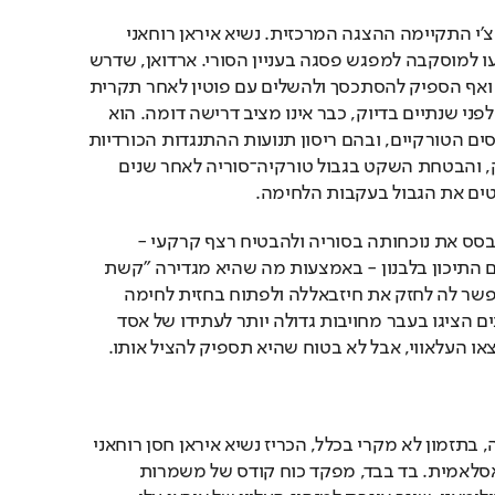
יומיים לאחר הפגישה בסוצ'י התקיימה ההצגה המרכזית. נשיא איראן רוחאני 
ונשיא טורקיה ארדואן הגיעו למוסקבה למפגש פסגה בעניין הסורי. ארדואן, שדרש 
בעבר את סילוקו של אסד, ואף הספיק להסתכסך ולהשלים עם פוטין לאחר תקרית 
הפלת מטוס הקרב הרוסי לפני שנתיים בדיוק, כבר אינו מציב דרישה דומה. הוא 
מעוניין לשמר את האינטרסים הטורקיים, ובהם ריסון תנועות ההתנגדות הכורדיות 
הפועלות בסוריה ובעיראק, והבטחת השקט בגבול טורקיה־סוריה לאחר שנים 
יטים את הגבול בעקבות הלחימה.
איראן, מצידה, מעוניינת לבסס את נוכחותה בסוריה ולהבטיח רצף קרקעי - 
מגבולה עם עיראק ועד הים התיכון בלבנון - באמצעות מה שהיא מגדירה "קשת 
השפעה" במרחב. כך יתאפשר לה לחזק את חיזבאללה ולפתוח בחזית לחימה 
נוספת נגד ישראל. האיראנים הציגו בעבר מחויבות גדולה יותר לעתידו של אסד 
או העלאווי, אבל לא בטוח שהיא תספיק להציל אותו.
יום לפני נחיתתו במוסקבה, בתזמון לא מקרי בכלל, הכריז נשיא איראן חסן רוחאני 
על חיסולה של המדינה האסלאמית. בד בבד, מפקד כוח קודס של משמרות 