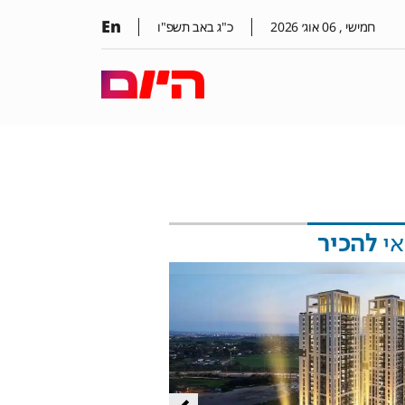
En
חמישי ,
06
אוג׳
2026
כ"ג באב תשפ"ו
אי
להכיר