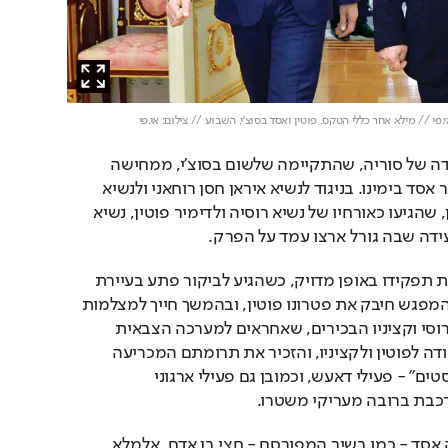
.פי // מילא אחר כללי הטקס. פוטין ואסד בסוצ'י, השבוע // צילום: אי.פי
ועידת הפסגה בנושא עתידה של סוריה, שהתקיימה שלשום בסוצ'י, ממחישה 
היטב את מעמדו של בשאר אסד בימינו. בניגוד לנשיא איראן חסן רוחאני ולנשיא 
טורקיה רג'פ טאיפ ארדואן, שהגיעו כאורחיו של נשיא רוסיה ולדימיר פוטין, נשיא 
עידה שבה גורל ארצו עמד על הפרק.
יומיים לפני כן הוא ביצע את תפקידו באופן מדויק, כשהגיע לביקור פתע בעיירת 
הנופש הרוסית. בתחילת המפגש חיבק את פטרונו פוטין, ובהמשך חייך למצלמות 
כשנפגש עם שר ההגנה הרוסי וקציניו הבכירים, שאחראים למערכה הצבאית 
המוצלחת בסוריה. אסד הודה לפוטין ולקציניו, והזכיר את תרומתם המכריעה 
במאבק להכנעת "הטרוריסטים" - פעילי דאעש, וכמובן גם פעילי ארגוני 
רכבת ברובה מעריקי משטרו. 
בלי הסיוע ממוסקבה, היה אסד - כמו בשיר המפורסם - חצי בן אדם. אלמלא 