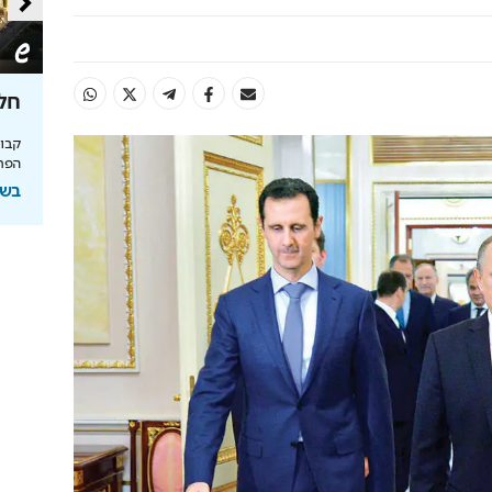
טעם
כך תחסכו בחשמל בלי להזיע
חלו
מהפכת האנרגיה של תדיראן: שליטה, אבטחת
מידע וניהול אקלים חכם בבית
הפרי
והמחסור הקשה
בשיתוף TADIRAN
בשי