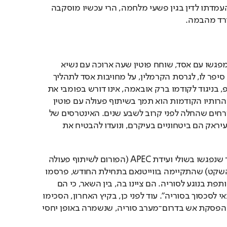
לסילוקו המיידי של אסד והעמדתו לדין בגין פשעי מלחמה, הרי עכשיו מוסקבה 
ירד מהבמה.
ביום שלישי, יממה לאחר מפגשו עם אסד, שוחח פוטין שעה ארוכה עם נשיא 
ארה"ב דונלד טראמפ. הוא סיפר לו, לגרסת הקרמלין, על מחויבות אסד לתהליך 
הפוליטי המתגבש. טראמפ, בניגוד לקודמו ברק אובאמה, אינו דורש בפומבי את 
סילוקו של אסד, ועל פי הצהרותיו הקודמות הוא תמך בשיתוף פעולה עם פוטין 
להביא לסיום מלחמת האזרחים שהחלה לפני קרוב לשבע שנים. האינטרסים של 
ממשל טראמפ בסוריה ובעיראק הם ביטחוניים בעיקרם, ונועדו להבטיח את 
במסגרת מדיניות זו, לאחר שנפגשו בשולי ועידת APEC (הפורום לשיתוף פעולה 
כלכלי באסיה ובאוקיינוס השקט) שהתקיימה בווייטנאם בתחילת החודש, פרסמו 
פוטין וטראמפ הודעה משותפת בנוגע לסוריה. הם ציינו בה, בין השאר, כי הם 
מסכימים ש"אין פתרון צבאי לסכסוך בסוריה". עוד לפני כן, בקיץ האחרון, הסכימו 
השניים להוציא אל הפועל הפסקת אש בדרום־מערב סוריה, שנשמרה באופן יחסי 