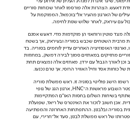
המהפכה, הגנרל קאסם סולימאני, שיגר איגרת למנהיג העליון של איראן עלי 
חמינאי, שבו בירך על השמדת דאעש. הצהרות אלה פורסמו לאחר שכוחות סוריים 
ומיליציות שיעיות גירשו פעילים של הארגון מהעיר אל־בוכמאל, הממוקמת על 
ול עם עיראק, לאחר שלוש שנות לחימה. 
עם זאת, ייתכן שהכרזות אלה מצד פוטין ורוחאני הן מוקדמות מדי. דאעש אמנם 
נחל מפלות קשות ואיבד את מרבית השטחים שכבש בסוריה ובעיראק, אך בשטח 
נותרו עדיין אלפים מפעיליו, וארגוני האופוזיציה האחרים עדיין לוחמים בסוריה. בד 
בבד, גורמי האופוזיציה הסוריים מחזיקים במאחזים סמוך לבירה דמשק, במחוזות 
הצפוניים של חאלב ואידליב וכן לאורך הגבול עם ירדן. מאחזים אלה נמצאים תחת 
 כוחות אסד וחיל האוויר הרוסי, אך טרם נכנעו. 
ובכל זאת, מוסקבה וטהרן רשמו הישג פוליטי בסוגיה זו. ראש ממשלת סוריה 
לשעבר, ריאד חיג'אב, התפטר השבוע מראשות ה־HNC, ארגון הגג של גופי 
האופוזיציה הסוריים, המשתתף בשיחות השלום בחסות האו"ם המתקיימות 
בז'נבה, וזכה לתמיכה סעודית. אכן חשוב לזכור את האינטרס של ריאד, שפועלת 
לצמצום ההשפעה האיראנית בסוריה ובלבנון. ההתפתחות האחרונה והמפתיעה 
בחזית זו היא השהיית התפטרותו של ראש ממשלת לבנון, סעד אל־חרירי, עם 