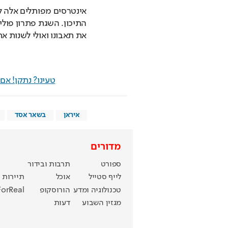
את תאבונו ואולי לשנות את 
טעינו? נתקן! א
איראן
בשאר אסד
מדורים
ספורט
תרבות ובידור
לייף סטייל
אוכל
תיירות
טכנולוגיה ומדע
הורוסקופ
ForReal
מגזין השבוע
דעות