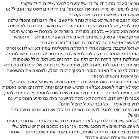
מרואן ג'אבר, מתוך ׳21 עד 21׳ של ׳מעריב לנוער׳,צילום: דויד סקורי
האם לדעתך יש עדיין תחושת ׳עם אחד׳ בין הדרוזים משני צדי הגבול? או
שהשנים והמציאות ניתקו את הקשר?
"אני חושב שהקשר לא באמת נותק אף פעם. אולי הגבולות והפוליטיקה
ניסו לנתק, אבל הרגש, השורש, הזהות – הם נשארו. כל דרוזי, לא משנה
איפה הוא נמצא – בלבנון, בסוריה, בישראל או בצרפת – מרגיש חיבור
עמוק לאחיו. עכשיו, כשאנחנו רואים את הזעקה מסווידא – אי אפשר
להישאר אדישים. זה לא 'הם', זה 'אנחנו'" ג׳אבר מסביר.
ישראל עוקבת בדאגה אחרי ההסלמה הקטלנית בסווידא. יש לנו אינטרס
הומניטרי, אסטרטגי וקהילתי לסייע לדרוזים בסוריה: מדובר באוכלוסייה
שחולקת זיקה דתית ותרבותית עם הדרוזים בישראל, כולל משפחות
חצויות בין הגבולות. מעבר לכך, שמירה על ביטחונם של הדרוזים בסווידא
יכולה לייצב את האזור הסורי הסמוך לרמת הגולן, ולצמצם את ההשפעה
האיראנית והכאוס האזורי.
הדרוזים בסוריה זועקים לעזרה – אתה חושב שישראל עושה מספיק?
"אני לא רוצה לשפוט, אבל אני מרגיש שחייבים יותר. הדרוזים הראו נאמנות
אין סופית למדינה – והיום כשהאחים שלנו שם נלחמים על החיים שלהם,
אסור לנו לשתוק. המדינה לא יכולה להישאר בצד. גם סיוע הומניטרי, גם
לחץ בינלאומי – כל דבר שיכול להציל חיים".
מה היית רוצה להגיד לנערות ונערים בני גילך שכרגע נמצאים שם בלב
האש?
"הלוואי שיכולתי לחבק כל אחד ואחת מכם. אתם לא לבד. אנחנו שומעים,
רואים, מרגישים את הכאב שלכם. אני בן 16 כמוכם ומרגיש שהלב שלי
איתכם כל הזמן. תחזיקו מעמד, תחזיקו אחד את השני, ותדעו – אנחנו
נילחם שהעולם ישמע אתכם".