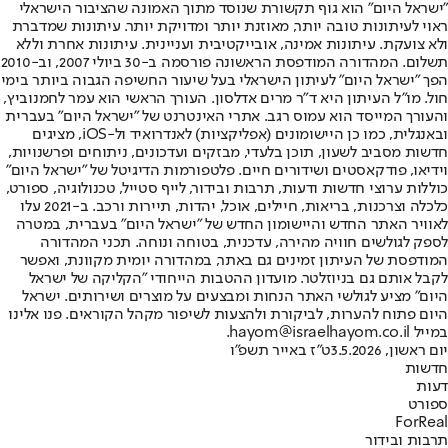
"ישראל היום" הוא גוף תקשורת שנוסד מתוך האמונה שהציבור הישראלי
ראוי לעיתונות טובה יותר, מאוזנת יותר ומדויקת יותר. עיתונות שמדברת
ולא צועקת. עיתונות אמינה, אובייקטיבית ועניינית. עיתונות אחרת וללא
תשלום. המהדורה המודפסת הראשונה פורסמה ב-30 ביולי 2007, וב-2010
הפך "ישראל היום" לעיתון הישראלי בעל שיעור החשיפה הגבוה ביותר בימי
חול. מו"ל העיתון היא ד"ר מרים אדלסון. העורך הראשי הוא עמר לחמנוביץ,
והעורך המייסד הוא עמוס רגב. אתרי האינטרנט של "ישראל היום" בעברית
ובאנגלית, כמו כן היישומונים (אפליקציות) לאנדרואיד ול-iOS, מציגים
חדשות מסביב לשעון, תוכן בלעדי, מבזקים ועדכונים, ניתוחים ופרשנויות,
וידיאו, פודקאסטים ושידורים חיים. פלטפורמות הדיגיטל של "ישראל היום"
כוללות ערוצי חדשות ודעות, תרבות ובידור, לייף סטייל, טכנולוגיה, ספורט,
כלכלה וצרכנות, בריאות, חיילים, אוכל, יהדות, תיירות ורכב. ב-2021 עלו
לאוויר האתר החדש והיישומון החדש של "ישראל היום" בעברית, במטרה
לספק לגולשים חוויה מהירה, עדכנית, בטוחה ונוחה. תכני המהדורה
המודפסת של העיתון זמינים גם באתר, במהדורה יומית מקוונת, ואפשר
לקבל אותם גם בניוזלטר. מועדון ההטבות הייחודי "הקליקה של ישראל
היום" מציע לגולשי האתר הנחות ומבצעים על מוצרים ושירותים. ישראל
היום פתוח להערות, לביקורת ולהצעות לשיפור מקהל הקוראים. פנו אלינו
במייל hayom@israelhayom.co.il.
יום ראשון, 3.5.2026
ט"ז באייר תשפ"ו
חדשות
דעות
ספורט
ForReal
תרבות ובידור