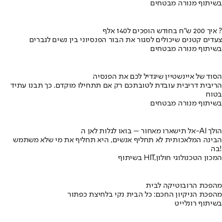
בשיתוף מנורה מבטחים
איך 200 ש"ח בחודש הופכים ל140 אלף ?
צעדים קטנים שיכולים לסגור את הבור הפנסיוני בין נשים לגברים
בשיתוף מנורה מבטחים
הסוד של איינשטיין שיגדיל לכם את הפנסיה
הריבית דריבית עובדת לטובתכם רק אם תתחילו מוקדם. כך תבנו עתיד
בטוח
בשיתוף מנורה מבטחים
אל תישארו מאחור – בואו לגלות לאן ה-AI הולך
הבינה המלאכותית לא תחליף אנשים, היא תחליף את מי שלא משתמש
בה!
בשיתוף HIT,המכון הטכנולוגי חולון
מהפכת הרובוטיקה לבית
מהפכת הניקיון החכם: כל הבית נקי בלחיצת כפתור
בשיתוף רונלייט