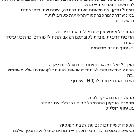
לנו נאמנות אמיתית – מהי.
טעינו? נתקן! אם מצאתם טעות בכתבה, נשמח שתשתפו אותנו
בני נוער
דרוזים
הסברה
סוריה
ראיונות מעריב לנוער
כדאי
להכיר
הסוד של איינשטיין שיגדיל לכם את הפנסיה
הריבית דריבית עובדת לטובתכם רק אם תתחילו מוקדם. כך תבנו עתיד
בטוח
בשיתוף מנורה מבטחים
אל תישארו מאחור – בואו לגלות לאן ה-AI הולך
הבינה המלאכותית לא תחליף אנשים, היא תחליף את מי שלא משתמש
בה!
בשיתוף HIT,המכון הטכנולוגי חולון
מהפכת הרובוטיקה לבית
מהפכת הניקיון החכם: כל הבית נקי בלחיצת כפתור
בשיתוף רונלייט
הטעויות שיחתכו לכם את קצבת הפנסיה
ממשיכת כספים ועד חוסר תכנון – הצעדים שיצילו את הכסף שלכם