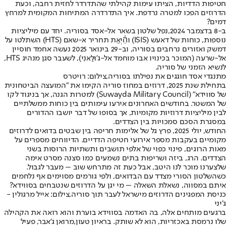
חטיפות הדדיות, הציתו עימות קהילתי שהתדרדר לחזית רחבה, וכעת
הדרוזים הפכו למטרה נרדפת. איך התדרדרה המתיחות המקומית למרחץ
דמים?
ב-8 בדצמבר 2024,
נפל שלטון בשאר אל-אסד בסוריה
. יחד עם מיליציות
נוספות, כוחות של דאעש (ISIS) והַ֫יְאַת תחריר א-שאם (HTS) השתלטו על
דמשק ואזורים נרחבים בסוריה, וב-29 בינואר 2025 נעשה אחמד חוסיין
אל-שרעה (המוכר בכינויו אבו מוחמד אל-ג'וּלַאנִי), לשעבר סגן מנהיג HTS,
לנשיא הזמני של סוריה.
מתנגדי אסד חוגגים את נפילתו בסוריה,צילום: רויטרס
בתחילת שנת 2025, דרוזים במחוז סוריה הקימו את "המועצה הביטחונית
של סווידא" (Suwayda Military Council) למטרות הגנה, אך בניגוד לקו
של המשטר. בחודשים האחרונים אירעו עימותים בין כוחות ממשלתיים
לבין מיליציות דרוזיות מקומיות, אך בסופו של דבר יושבו ההדורים
במסגרת הסכם סמכויות בין הצדדים.
החודש, יולי 2025, פרץ גל של אלימות חריפה בין שבטים בדואים לדרוזים
מקומיים בעקבות מספר אירועי חטיפה הדדיים. הדיווחים מספרים על
מאות הרוגים, פינוי כפוי של אלפי תושבים ותשתיות הרוסות בשני
הצדדים. הרג, ביזה ושריפות בתים נשמעים כמו סצנה מסרט אימה
שלצערנו מוכר לנו היטב, אבל כעת זה מתרחש שוב – מעבר לגבול.
כשהשלטון הסורי מצדד עם הבדואים, ולפי גורמים מסוימים אף נלחמים
איתם במסווה, נשאלת השאלה – מי יגן על הדרוזים שנטבחים בסווידא?
כניסת המפגינים הדרוזים מישראל לעבר תוך סוריה,צילום: אייל מרגולין -
ג׳יני
ברגעים מותחים אלה, בה האדמה בסווידא בוערת והוא רואה את הקהילה
שלו נרמסת באכזריות, הוא לא שותק. בראיון טעון,
מרואן ג'אבר
, פעיל