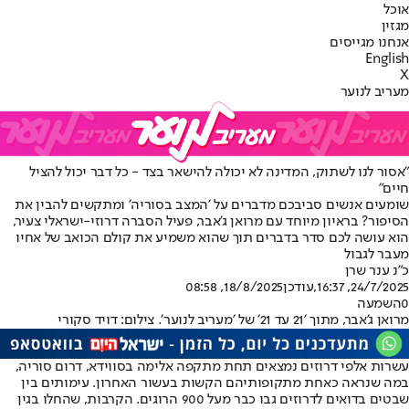
אוכל
מגזין
אנחנו מגייסים
English
X
מעריב לנוער
״אסור לנו לשתוק, המדינה לא יכולה להישאר בצד - כל דבר יכול להציל
חיים״
שומעים אנשים סביבכם מדברים על ׳המצב בסוריה׳ ומתקשים להבין את
הסיפור? בראיון מיוחד עם מרואן ג'אבר, פעיל הסברה דרוזי-ישראלי צעיר,
הוא עושה לכם סדר בדברים תוך שהוא משמיע את קולם הכואב של אחיו
מעבר לגבול
כ״נ ענר שרן
24/7/2025, 16:37
,עודכן
18/8/2025, 08:58
0
השמעה
מרואן ג'אבר, מתוך ׳21 עד 21׳ של ׳מעריב לנוער׳. צילום: דויד סקורי
עשרות אלפי דרוזים נמצאים תחת מתקפה אלימה בסווידא, דרום סוריה,
במה שנראה כאחת מתקופותיהם הקשות בעשור האחרון. עימותים בין
שבטים בדואים לדרוזים גבו כבר מעל 900 הרוגים. הקרבות, שהחלו בגין