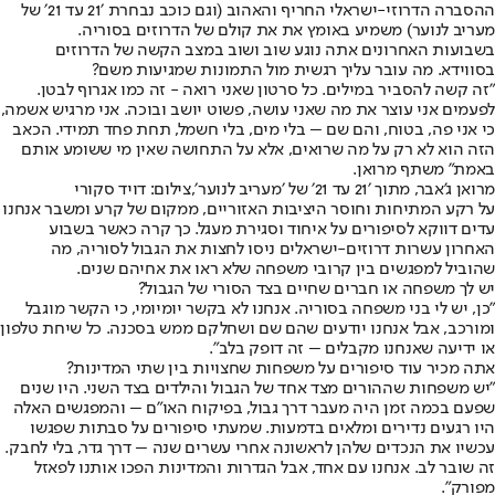
ההסברה הדרוזי-ישראלי החריף והאהוב (וגם כוכב נבחרת ׳21 עד 21׳ של
מעריב לנוער) משמיע באומץ את את קולם של הדרוזים בסוריה.
בשבועות האחרונים אתה נוגע שוב ושוב במצב הקשה של הדרוזים
בסווידא. מה עובר עליך רגשית מול התמונות שמגיעות משם?
"זה קשה להסביר במילים. כל סרטון שאני רואה - זה כמו אגרוף לבטן.
לפעמים אני עוצר את מה שאני עושה, פשוט יושב ובוכה. אני מרגיש אשמה,
כי אני פה, בטוח, והם שם – בלי מים, בלי חשמל, תחת פחד תמידי. הכאב
הזה הוא לא רק על מה שרואים, אלא על התחושה שאין מי ששומע אותם
באמת" משתף מרואן.
מרואן ג'אבר, מתוך ׳21 עד 21׳ של ׳מעריב לנוער׳,צילום: דויד סקורי
על רקע המתיחות וחוסר היציבות האזוריים, ממקום של קרע ומשבר אנחנו
עדים דווקא לסיפורים על איחוד וסגירת מעגל. כך קרה כאשר בשבוע
האחרון עשרות דרוזים-ישראלים ניסו לחצות את הגבול לסוריה, מה
שהוביל למפגשים בין קרובי משפחה שלא ראו את אחיהם שנים.
יש לך משפחה או חברים שחיים בצד הסורי של הגבול?
"כן, יש לי בני משפחה בסוריה. אנחנו לא בקשר יומיומי, כי הקשר מוגבל
ומורכב, אבל אנחנו יודעים שהם שם ושחלקם ממש בסכנה. כל שיחת טלפון
או ידיעה שאנחנו מקבלים – זה דופק בלב".
אתה מכיר עוד סיפורים על משפחות שחצויות בין שתי המדינות?
"יש משפחות שההורים מצד אחד של הגבול והילדים בצד השני. היו שנים
שפעם בכמה זמן היה מעבר דרך גבול, בפיקוח האו"ם – והמפגשים האלה
היו רגעים נדירים ומלאים בדמעות. שמעתי סיפורים על סבתות שפגשו
עכשיו את הנכדים שלהן לראשונה אחרי עשרים שנה – דרך גדר, בלי לחבק.
זה שובר לב. אנחנו עם אחד, אבל הגדרות והמדינות הפכו אותנו לפאזל
מפורק".