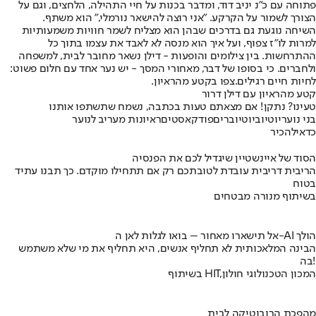
פתוחה עם כ"נ יניב דוד, ומדבר בכנות על חיי התהילה, הלחצים, וגם על
הצורך לשמור על הקרקע. "אני רוצה להישאר נורמלי," הוא משתף.
השיחה נוגעת גם בדרכים שבהן הוא מצליח לשמר חוויות משמעותיות
למרות לו"ז צפוף, ועל איך הוא מנסה לא לאבד את עצמו בתוך כל
ההתרחשות. בין צילומים והופעות - דילן נשאר מחובר לבית, למשפחה
ולחברים. כי בסופו של דבר, מאחורי המסך - יש נער אחד עם חלום פשוט:
לחיות חיים רגילים.
צפו בקטע מהראיון.
קטע מהראיון עם דילן דרור
טעינו? נתקן! אם מצאתם טעות בכתבה, נשמח שתשתפו אותנו
בני נוער
יוטיוב
יוטיוברים
פודקאסטים
ראיונות מעריב לנוער
כדאי
להכיר
הסוד של איינשטיין שיגדיל לכם את הפנסיה
הריבית דריבית עובדת לטובתכם רק אם תתחילו מוקדם. כך תבנו עתיד
בטוח
בשיתוף מנורה מבטחים
אל תישארו מאחור – בואו לגלות לאן ה-AI הולך
הבינה המלאכותית לא תחליף אנשים, היא תחליף את מי שלא משתמש
בה!
בשיתוף HIT,המכון הטכנולוגי חולון
מהפכת הרובוטיקה לבית