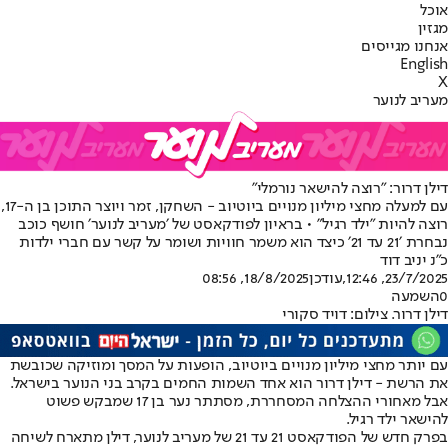
אוכל
מגזין
אנחנו מגייסים
English
X
מעריב לנוער
דילן דרור: "רוצה להישאר נורמלי"
עם למעלה מחצי מיליון מנויים ביוטיוב - השחקן, זמר ויוצר התוכן בן ה-17,
רוצה להיות "ילד רגיל" • בראיון לפודקאסט של ׳מעריב לנוער׳ חושף כוכב
נבחרת ׳21 עד 21׳ כיצד הוא משמר חוויות ושומר על קשר עם חברי ילדות
כ״נ יניב דוד
23/7/2025, 12:46
,עודכן
18/8/2025, 08:56
0
השמעה
דילן דרור. צילום: דויד סקורי
עם יותר מחצי מיליון מנויים ביוטיוב, הופעות על המסך ומוזיקה שכובשת
את הרשת - דילן דרור הוא אחד השמות החמים בקרב בני הנוער בישראל.
אבל מאחורי ההצלחה המסחררת, מסתתר נער בן 17 שמבקש פשוט
להישאר ילד רגיל.
בפרק חדש של הפודקאסט 21 עד 21 של מעריב לנוער, דילן מתארח לשיחה