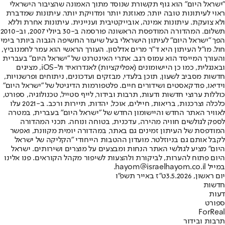
"ישראל היום" הוא גוף תקשורת שנוסד מתוך האמונה שהציבור הישראלי
ראוי לעיתונות טובה יותר, מאוזנת יותר ומדויקת יותר. עיתונות שמדברת
ולא צועקת. עיתונות אמינה, אובייקטיבית ועניינית. עיתונות אחרת וללא
תשלום. המהדורה המודפסת הראשונה פורסמה ב-30 ביולי 2007, וב-2010
הפך "ישראל היום" לעיתון הישראלי בעל שיעור החשיפה הגבוה ביותר בימי
חול. מו"ל העיתון היא ד"ר מרים אדלסון. העורך הראשי הוא עמר לחמנוביץ,
והעורך המייסד הוא עמוס רגב. אתרי האינטרנט של "ישראל היום" בעברית
ובאנגלית, כמו כן היישומונים (אפליקציות) לאנדרואיד ול-iOS, מציגים
חדשות מסביב לשעון, תוכן בלעדי, מבזקים ועדכונים, ניתוחים ופרשנויות,
וידיאו, פודקאסטים ושידורים חיים. פלטפורמות הדיגיטל של "ישראל היום"
כוללות ערוצי חדשות ודעות, תרבות ובידור, לייף סטייל, טכנולוגיה, ספורט,
כלכלה וצרכנות, בריאות, חיילים, אוכל, יהדות, תיירות ורכב. ב-2021 עלו
לאוויר האתר החדש והיישומון החדש של "ישראל היום" בעברית, במטרה
לספק לגולשים חוויה מהירה, עדכנית, בטוחה ונוחה. תכני המהדורה
המודפסת של העיתון זמינים גם באתר, במהדורה יומית מקוונת, ואפשר
לקבל אותם גם בניוזלטר. מועדון ההטבות הייחודי "הקליקה של ישראל
היום" מציע לגולשי האתר הנחות ומבצעים על מוצרים ושירותים. ישראל
היום פתוח להערות, לביקורת ולהצעות לשיפור מקהל הקוראים. פנו אלינו
במייל hayom@israelhayom.co.il.
יום ראשון, 3.5.2026
ט"ז באייר תשפ"ו
חדשות
דעות
ספורט
ForReal
תרבות ובידור