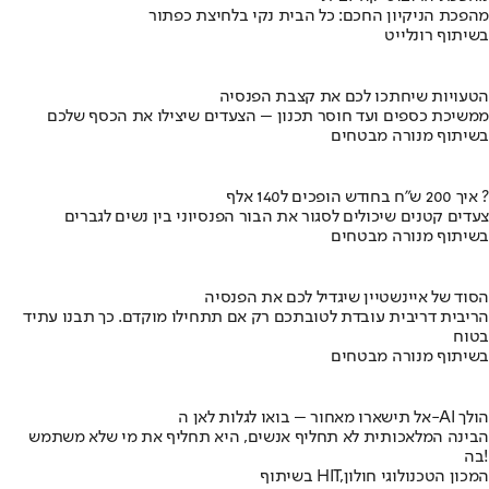
מהפכת הניקיון החכם: כל הבית נקי בלחיצת כפתור
בשיתוף רונלייט
הטעויות שיחתכו לכם את קצבת הפנסיה
ממשיכת כספים ועד חוסר תכנון – הצעדים שיצילו את הכסף שלכם
בשיתוף מנורה מבטחים
איך 200 ש"ח בחודש הופכים ל140 אלף ?
צעדים קטנים שיכולים לסגור את הבור הפנסיוני בין נשים לגברים
בשיתוף מנורה מבטחים
הסוד של איינשטיין שיגדיל לכם את הפנסיה
הריבית דריבית עובדת לטובתכם רק אם תתחילו מוקדם. כך תבנו עתיד
בטוח
בשיתוף מנורה מבטחים
אל תישארו מאחור – בואו לגלות לאן ה-AI הולך
הבינה המלאכותית לא תחליף אנשים, היא תחליף את מי שלא משתמש
בה!
בשיתוף HIT,המכון הטכנולוגי חולון