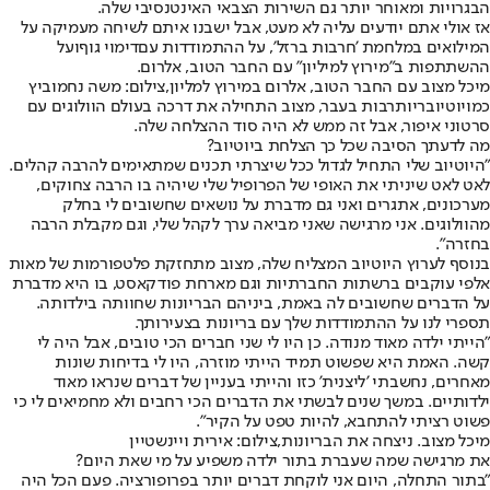
הבגרויות ומאוחר יותר גם השירות הצבאי האינטנסיבי שלה.
אז אולי אתם יודעים עליה לא מעט, אבל ישבנו איתם לשיחה מעמיקה על
המילואים במלחמת 'חרבות ברזל', על ההתמודדות עם
דימוי גוף
ועל
ההשתתפות ב"
מירוץ למיליון
" עם החבר הטוב, אלרום.
מיכל מצוב עם החבר הטוב, אלרום במירוץ למליון,צילום: משה נחמוביץ
כמו
יוטיובריות
רבות בעבר, מצוב התחילה את דרכה בעולם הוולוגים עם
סרטוני איפור, אבל זה ממש לא היה סוד ההצלחה שלה.
מה לדעתך הסיבה שכל כך הצלחת ביוטיוב?
"היוטיוב שלי התחיל לגדול ככל שיצרתי תכנים שמתאימים להרבה קהלים.
לאט לאט שיניתי את האופי של הפרופיל שלי שיהיה בו הרבה צחוקים,
מערכונים, אתגרים ואני גם מדברת על נושאים שחשובים לי בחלק
מהוולוגים. אני מרגישה שאני מביאה ערך לקהל שלי, וגם מקבלת הרבה
בחזרה".
בנוסף לערוץ היוטיוב המצליח שלה, מצוב מתחזקת פלטפורמות של מאות
אלפי עוקבים ברשתות החברתיות וגם מארחת פודקאסט, בו היא מדברת
על הדברים שחשובים לה באמת, ביניהם הבריונות שחוותה בילדותה.
תספרי לנו על ההתמודדות שלך עם בריונות בצעירותך.
"הייתי ילדה מאוד מנודה. כן היו לי שני חברים הכי טובים, אבל היה לי
קשה. האמת היא שפשוט תמיד הייתי מוזרה, היו לי בדיחות שונות
מאחרים, נחשבתי 'ליצנית' כזו והייתי בעניין של דברים שנראו מאוד
ילדותיים. במשך שנים לבשתי את הדברים הכי רחבים ולא מחמיאים לי כי
פשוט רציתי להתחבא, להיות טפט על הקיר".
מיכל מצוב. ניצחה את הבריונות,צילום: אירית ויינשטיין
את מרגישה שמה שעברת בתור ילדה משפיע על מי שאת היום?
"בתור התחלה, היום אני לוקחת דברים יותר בפרופורציה. פעם הכל היה