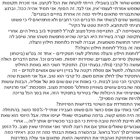
ממש שחור ולבן בשבילי, הייתי לוקחת את הכל לקיצון. אני זוכרת תקופות
שממש אמרתי לעצמי 'אין, אני לבד, זה הסוף, אני תמיד אהיה ככה', וברגע
שהתבגרתי פתאום גיליתי כמה זה אחרת בחיים הבוגרים".
במשך שנים לבשתי את הדברים הכי רחבים ולא מחמיאים לי כי פשוט
רציתי להתחבא, להיות טפט על הקיר"
כשסיימה י"ב, התגייסה מיכל מצוב לצה"ל לתפקיד ג'וב בחיל הים. אחרי
תקופה קצרה בשירות היא הבינה שהיא מחפשת משהו אחר, שיסב לה
יותר תחושת משמעות, ועברה לשרת כלוחמת חילוץ והצלה.
מה זה בכלל 'לוחמת חילוץ והצלה'?
"לוחמת חילוץ והצלה מתחלק לשני תפקידים - אחד זה בט"ש (ביטחון
שוטף): סיורים, מעצרים, שמירות יזומות, מארבים וכו'. אתם הדברים האלה
עושה כל קרבי (גולני, גבעתי וכו'). התפקיד השני הוא באמת החילוץ
וההצלה, למשל אם נופלת רקטה על בניין ויש שם אנשים לכודים - זה
התפקיד שלך לחלץ אותם משם. כל קרבי הוא טוב, אבל אני חושבת שזה
הקרבי הכי טוב לבנות, כי באמת אין שם שום סוג של אפליה, הבנות עושות
מה שהבנים עושים בשוויון מוחלט" מספרת מצוב, ומסכמת: "אני מרגישה
שמיציתי את היכולות שלי בטירוף בתפקיד הזה, את בסך הכל צריכה
להיות אמיצה מספיק".
איך התמודדת עם השינוי בדרישות הפיזיות?
"אני באתי עם אפס כושר והם פשוט העבירו אותי ל-100% כושר. בהתחלה
זה היה ממש קשה, ברמה שחשבתי שאולי יעיפו אותי, אבל היופי הוא שאת
לא חייבת להיות טובה פיזית כי הם כבר מכשירים אותך לזה… אחרי
שבועיים שואלים אותך אם את רוצה לוותר ואני אמרתי שאין מצב. כל הזמן
אומרים לך 'הכל בראש', ובהכשרה באמת הבנתי כמה זה נכון. ראיתי כמה
אני מתחזקת ואהבתי את התחושה הזאת. פתאום אני עולה במדרגות