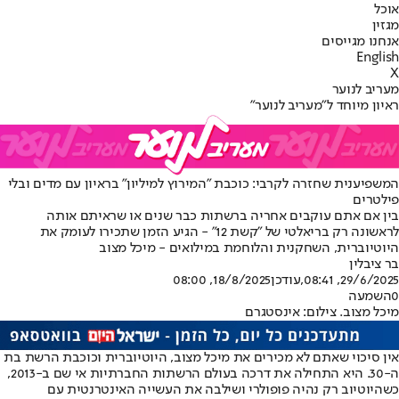
אוכל
מגזין
אנחנו מגייסים
English
X
מעריב לנוער
ראיון מיוחד ל"מעריב לנוער"
המשפיענית שחזרה לקרבי: כוכבת "המירוץ למיליון" בראיון עם מדים ובלי
פילטרים
בין אם אתם עוקבים אחריה ברשתות כבר שנים או שראיתם אותה
לראשונה רק בריאלטי של "קשת 12" - הגיע הזמן שתכירו לעומק את
היוטיוברית, השחקנית והלוחמת במילואים - מיכל מצוב
בר ציבלין
29/6/2025, 08:41
,עודכן
18/8/2025, 08:00
0
השמעה
מיכל מצוב. צילום: אינסטגרם
אין סיכוי שאתם לא מכירים את מיכל מצוב, היוטיוברית וכוכבת הרשת בת
ה-30. היא התחילה את דרכה בעולם הרשתות החברתיות אי שם ב-2013,
כשהיוטיוב רק נהיה פופולרי ושילבה את העשייה האינטרנטית עם