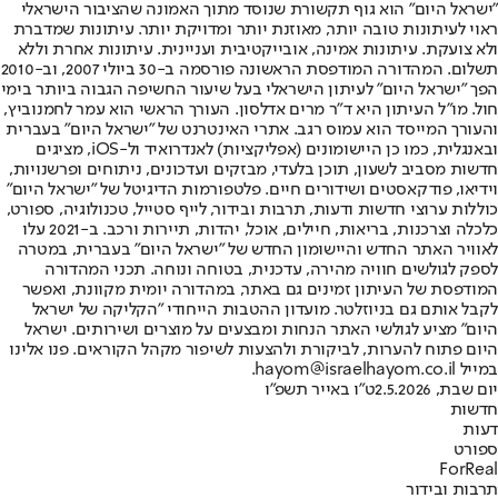
"ישראל היום" הוא גוף תקשורת שנוסד מתוך האמונה שהציבור הישראלי
ראוי לעיתונות טובה יותר, מאוזנת יותר ומדויקת יותר. עיתונות שמדברת
ולא צועקת. עיתונות אמינה, אובייקטיבית ועניינית. עיתונות אחרת וללא
תשלום. המהדורה המודפסת הראשונה פורסמה ב-30 ביולי 2007, וב-2010
הפך "ישראל היום" לעיתון הישראלי בעל שיעור החשיפה הגבוה ביותר בימי
חול. מו"ל העיתון היא ד"ר מרים אדלסון. העורך הראשי הוא עמר לחמנוביץ,
והעורך המייסד הוא עמוס רגב. אתרי האינטרנט של "ישראל היום" בעברית
ובאנגלית, כמו כן היישומונים (אפליקציות) לאנדרואיד ול-iOS, מציגים
חדשות מסביב לשעון, תוכן בלעדי, מבזקים ועדכונים, ניתוחים ופרשנויות,
וידיאו, פודקאסטים ושידורים חיים. פלטפורמות הדיגיטל של "ישראל היום"
כוללות ערוצי חדשות ודעות, תרבות ובידור, לייף סטייל, טכנולוגיה, ספורט,
כלכלה וצרכנות, בריאות, חיילים, אוכל, יהדות, תיירות ורכב. ב-2021 עלו
לאוויר האתר החדש והיישומון החדש של "ישראל היום" בעברית, במטרה
לספק לגולשים חוויה מהירה, עדכנית, בטוחה ונוחה. תכני המהדורה
המודפסת של העיתון זמינים גם באתר, במהדורה יומית מקוונת, ואפשר
לקבל אותם גם בניוזלטר. מועדון ההטבות הייחודי "הקליקה של ישראל
היום" מציע לגולשי האתר הנחות ומבצעים על מוצרים ושירותים. ישראל
היום פתוח להערות, לביקורת ולהצעות לשיפור מקהל הקוראים. פנו אלינו
במייל hayom@israelhayom.co.il.
יום שבת, 2.5.2026
ט"ו באייר תשפ"ו
חדשות
דעות
ספורט
ForReal
תרבות ובידור