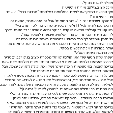
ויכולה לנשום בסוף".
מיכל מצוב,צילום: אירית ויינשטיין
איך הרגשת כשנקראת לשרת במילואים במלחמת "חרבות ברזל", 7 שנים
אחרי השחרור?
"מטורף. שירתתי גם ב-'
שומר החומות
' אבל זה היה אחרת, הפעם זה
הרגיש כמו לחזור לגיל 18 ולהיות בסדיר, כמו לחזור לטירונות. ב-7
באוקטובר קיבלתי הודעה מוקדם בבוקר ובשעה 10:00 כבר הייתי בדרך
לדרום. חזרתי הביתה רק אחרי שלושה שבועות לאפטר קצר".
כל הזמן אומרים לך 'הכל בראש', ובהכשרה באמת הבנתי כמה זה
נכון.
ראיתי כמה אני מתחזקת ואהבתי את התחושה הזאת. פתאום אני
עולה במדרגות ויכולה לנשום בסוף
".
מה הרגשת בימים האלה?
"שזהו, שזה הסוף שלי ואני הולכת למות" מספרת מצוב בגילוי לב. "בסדיר
קרה לי שעשינו כל מיני משימות מבצעיות והייתי פיזית מול מחבלים שאת
צריכה לעצור. בסיטואציות האלה יש לך נשק ואת יכולה להגן על עצמך, אבל
פתאום בדרום במטחי הרקטות את חסרת אונים לגמרי".
אם כל הדבר הזה נשמע לכם מטורף לגמרי, זה כי זה באמת מטורף לגמרי.
אבל מה שעוד יותר מטורף, זה שכשמיכל מצוב ניגשה לאודישנים למירוץ
למיליון, היא לא תיארה לעצמה שככה תראה המציאות שלה שנה לאחר מכן.
מה המתנה הכי גדולה שההשתפות ב"מירוץ למיליון" נתנה לך?
"האמת שזה בלתי נתפס. כמה שנים לפני כן עברתי לגור עם חבר שלי
ועליתי הרבה במשקל… הפסקתי לעשות ספורט, אכלתי יותר ג'אנק
והרגשתי את זה על הגוף שלי. כשהתקבלנו למירוץ הבנתי פתאום שאני
צריכה לחזור לכושר ולשמור על עצמי כדי להיות יותר חזקה. התחלתי
להתאמן מלא, וכשהודחנו ראשונים וחזרנו מהמירוץ התשוקה לספורט