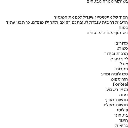
בשיתוף מנורה מבטחים
הסוד של איינשטיין שיגדיל לכם את הפנסיה
הריבית דריבית עובדת לטובתכם רק אם תתחילו מוקדם. כך תבנו עתיד
בטוח
בשיתוף מנורה מבטחים
מדורים
ספורט
תרבות ובידור
לייף סטייל
אוכל
תיירות
טכנולוגיה ומדע
הורוסקופ
ForReal
מגזין השבוע
דעות
חדשות בארץ
חדשות בעולם
פוליטי
ביטחוני
חינוך
בריאות