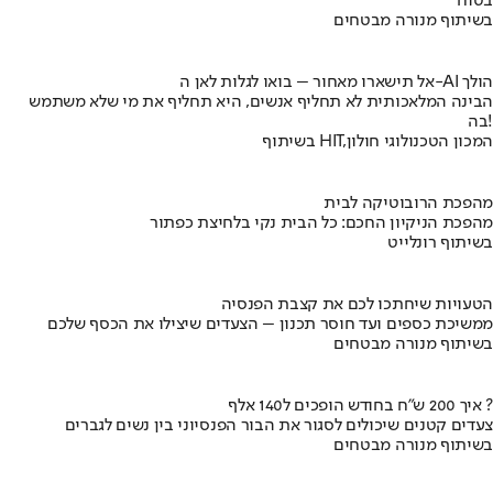
בטוח
בשיתוף מנורה מבטחים
אל תישארו מאחור – בואו לגלות לאן ה-AI הולך
הבינה המלאכותית לא תחליף אנשים, היא תחליף את מי שלא משתמש
בה!
בשיתוף HIT,המכון הטכנולוגי חולון
מהפכת הרובוטיקה לבית
מהפכת הניקיון החכם: כל הבית נקי בלחיצת כפתור
בשיתוף רונלייט
הטעויות שיחתכו לכם את קצבת הפנסיה
ממשיכת כספים ועד חוסר תכנון – הצעדים שיצילו את הכסף שלכם
בשיתוף מנורה מבטחים
איך 200 ש"ח בחודש הופכים ל140 אלף ?
צעדים קטנים שיכולים לסגור את הבור הפנסיוני בין נשים לגברים
בשיתוף מנורה מבטחים