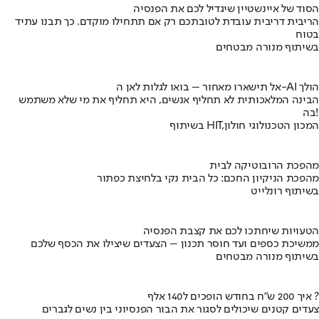
הסוד של איינשטיין שיגדיל לכם את הפנסיה
הריבית דריבית עובדת לטובתכם רק אם תתחילו מוקדם. כך תבנו עתיד
בטוח
בשיתוף מנורה מבטחים
אל תישארו מאחור – בואו לגלות לאן ה-AI הולך
הבינה המלאכותית לא תחליף אנשים, היא תחליף את מי שלא משתמש
בה!
בשיתוף HIT,המכון הטכנולוגי חולון
מהפכת הרובוטיקה לבית
מהפכת הניקיון החכם: כל הבית נקי בלחיצת כפתור
בשיתוף רונלייט
הטעויות שיחתכו לכם את קצבת הפנסיה
ממשיכת כספים ועד חוסר תכנון – הצעדים שיצילו את הכסף שלכם
בשיתוף מנורה מבטחים
איך 200 ש"ח בחודש הופכים ל140 אלף ?
צעדים קטנים שיכולים לסגור את הבור הפנסיוני בין נשים לגברים