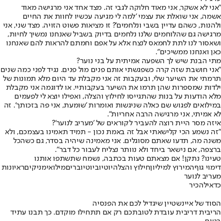
"אני לא אשקר, אני מאוד חלוקה לגבי זה. מצד אחד אני מרגישה מאוד
אשמה, אני שואלת את עצמי 'למה לי מגיעה עכשיו לחוות את החיים
ולהנות, כשהם עדיין בשבי ונלחמים'? זו מציאות פשוט הזויה. מצד שני, אני
מרגישה גם שהלוחמים שלנו נלחמים בדיוק בשביל שאנחנו נמשיך לחיות,
ושאסור לנו לתת לחמאס לנצח אלא על אפם וחמתם להראות להם שאנחנו
כאן ואנחנו ממשיכים".
מתי הבנת שיש לך השפעה אמיתית על בני נוער?
"אני חושבת שזה קרה כשפגשתי אותם פנים מול פנים. נגיד לפני כמה שנים
תרמתי את השיער שלי, ובעקבות זה אני מקבלת עד היום מלא תמונות של
ילדות שמספרות שהן תרמו את השיער בעקבותיי. או לדוגמה אני מקבלת
מלא הודעות על בנות שהתגייסו לחילוץ והצלה, ואפילו יוצא לי לפעמים
במילואים לפגוש שם כאלה שניגשות ואומרות 'שומעת, אני פה בזכותך'. זה
לא אמיתי, אני מרגישה הרבה אחריות".
איזה מסר היית רוצה להעביר לקוראים של 'מעריב לנוער'?
"זה נשמע הכי קלישאתי אבל זה באמת נכון - תמיד תאמינו בעצמכם, ולא
משנה מה, תדעו שאתם מסוגלים. אני מאמינה שיהיה בסדר, גם כשהכל
ברצפה, אם נישאר ביחד ולא נוותר נצליח לעבור כל דבר".
טעינו? נתקן! אם מצאתם טעות בכתבה, נשמח שתשתפו אותנו
דימוי גוף
המירוץ למיליון
חילוץ והצלה
יוטיוב
יוטיוברים
מילואימניקים
ראיונות
מעריב לנוער
כדאי
להכיר
הסוד של איינשטיין שיגדיל לכם את הפנסיה
הריבית דריבית עובדת לטובתכם רק אם תתחילו מוקדם. כך תבנו עתיד