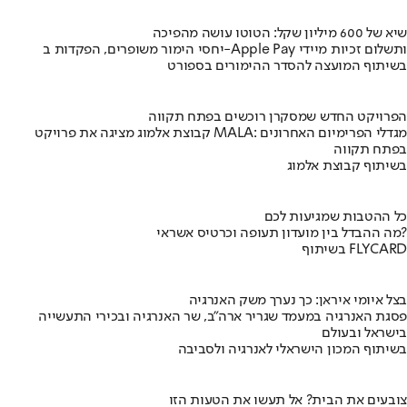
שיא של 600 מיליון שקל: הטוטו עושה מהפיכה
יחסי הימור משופרים, הפקדות ב-Apple Pay ותשלום זכיות מיידי
בשיתוף המועצה להסדר ההימורים בספורט
הפרויקט החדש שמסקרן רוכשים בפתח תקווה
קבוצת אלמוג מציגה את פרויקט MALA: מגדלי הפרימיום האחרונים
בפתח תקווה
בשיתוף קבוצת אלמוג
כל ההטבות שמגיעות לכם
מה ההבדל בין מועדון תעופה וכרטיס אשראי?
בשיתוף FLYCARD
בצל איומי איראן: כך נערך משק האנרגיה
פסגת האנרגיה במעמד שגריר ארה"ב, שר האנרגיה ובכירי התעשייה
בישראל ובעולם
בשיתוף המכון הישראלי לאנרגיה ולסביבה
צובעים את הבית? אל תעשו את הטעות הזו