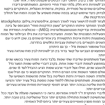
המחקר נערך בקרב תושבי חבל הבסקים שבצפון ספרד, אזור שבו
רב־לשוניות היא חלק בלתי נפרד מחיי היומיום. המשתתפים דיברו
שילובים שונים של ספרדית, בסקית, צרפתית ואנגלית, והחוקרים ביקשו
לבדוק כיצד שימוש קבוע בכמה שפות משפיע על מבנה המוח ועל תהליך
ההזדקנות שלו.
לעזור למוח להישאר צעיר לאורך השנים, אילוסטרציה,צילום: istockphoto
לצורך המחקר פיתחו החוקרים "שעון הזדקנות מוחי" המבוסס על בינה
מלאכותית ובדיקות מגנטואנצפלוגרפיה (MEG) - טכנולוגיה המודדת את
הפעילות המגנטית של המוח. המערכת העריכה את גילו הביולוגי של המוח
באמצעות ניתוח איכות התקשורת בין אזורים שונים בו, שכן ידוע כי עם
השנים הקשרים בין רשתות עצביות נחלשים בהדרגה.
ככל שמספר השפות גדל - כך גם היתרון
הממצאים הצביעו על קשר ברור בין רב־לשוניות לבין מוח שנראה צעיר
יותר.
אצל משתתפים שדיברו שתי שפות בלבד נראה המוח צעיר בכשש שנים
בממוצע לעומת דוברי שפה אחת. בקרב דוברי שלוש שפות הפער גדל
לכשבע שנים, ואילו אצל דוברי ארבע שפות הגיע ההבדל לעד 13 שנים.
אולם מספר השפות אינו הגורם היחיד. החוקרים מצאו כי גם הגיל שבו
נלמדה השפה השנייה ורמת השליטה בכל אחת מהשפות השפיעו על
התוצאות. משתתפים שהחלו ללמוד שפה נוספת בגיל צעיר יותר והגיעו
לרמת שליטה גבוהה יותר הציגו דפוסי קישוריות מוחית שנראו צעירים
ובריאים יותר.
לדברי החוקרת ד"ר לוסיה אמורוסו, נראה כי ההשפעה פועלת על רצף: ככל
שהחשיפה לשפות מתחילה מוקדם יותר וככל שהשליטה בהן טובה יותר,
כך המוח מפגין מאפיינים צעירים יותר ביחס לגיל האמיתי.