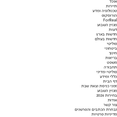
אוכל
תיירות
טכנולוגיה ומדע
הורוסקופ
ForReal
מגזין השבוע
דעות
חדשות בארץ
חדשות בעולם
פוליטי
ביטחוני
חינוך
בריאות
משפט
תחבורה
פוליטי-מדיני
כללי ומידע
דף הבית
זמני כניסת וצאת שבת
מגזין השבוע
בחירות 2026
אודות
צור קשר
נבחרת הכתבים והפרשנים
מדיניות פרטיות