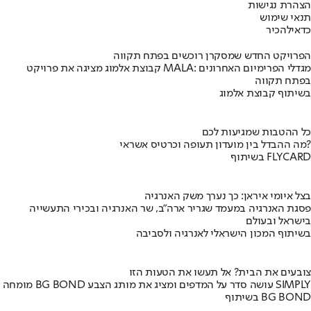
הצהרת נגישות
תנאי שימוש
כדאי
להכיר
הפרויקט החדש שמסקרן רוכשים בפתח תקווה
קבוצת אלמוג מציגה את פרויקט MALA: מגדלי הפרימיום האחרונים
בפתח תקווה
בשיתוף קבוצת אלמוג
כל ההטבות שמגיעות לכם
מה ההבדל בין מועדון תעופה וכרטיס אשראי?
בשיתוף FLYCARD
בצל איומי איראן: כך נערך משק האנרגיה
פסגת האנרגיה במעמד שגריר ארה"ב, שר האנרגיה ובכירי התעשייה
בישראל ובעולם
בשיתוף המכון הישראלי לאנרגיה ולסביבה
צובעים את הבית? אל תעשו את הטעות הזו
מומחה BG BOND עושה סדר על המדפים ומציג את מותג הצבע SIMPLY
בשיתוף BG BOND