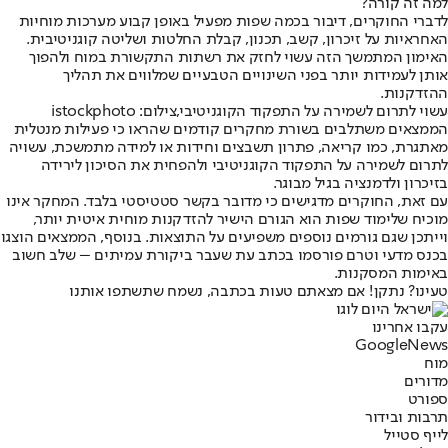
למה זה קורה?
לדברי החוקרים, דיבור בכמה שפות מפעיל באופן קבוע מערכות מוחיות
האחראיות על זיכרון, קשב, תכנון, קבלת החלטות ושליטה קוגניטיבית.
האימון המתמשך הזה עשוי לחזק את רשתות התקשורת במוח ולהפוך
אותן לעמידות יותר בפני השינויים הטבעיים שמלווים את תהליך
ההזדקנות.
עשוי לתרום לשמירה על התפקוד הקוגניטיבי,צילום: istockphoto
הממצאים משתלבים בשורת מחקרים קודמים שהראו כי פעילות מנטלית
מאתגרת, כמו קריאה, פתרון תשבצים וחידות או למידה מתמשכת, עשויה
לתרום לשמירה על התפקוד הקוגניטיבי ולהפחית את הסיכון לירידה
בזיכרון ולדמנציה בגיל מבוגר.
עם זאת, החוקרים מדגישים כי מדובר בקשר סטטיסטי בלבד. המחקר אינו
מוכיח שלימוד שפות הוא הגורם הישיר להזדקנות מוחית איטית יותר,
וייתכן שגם גורמים נוספים משפיעים על התוצאות. בנוסף, הממצאים הוצגו
בכנס מדעי וטרם פורסמו בכתב עת שעבר ביקורת עמיתים – שלב חשוב
באימות המסקנות.
טעינו? נתקן! אם מצאתם טעות בכתבה, נשמח שתשתפו אותנו
עקבו אחרינו
G
o
o
g
l
e
News
מוח
מדורים
ספורט
תרבות ובידור
לייף סטייל