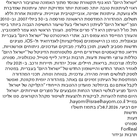
"ישראל היום" הוא גוף תקשורת שנוסד מתוך האמונה שהציבור הישראלי
ראוי לעיתונות טובה יותר, מאוזנת יותר ומדויקת יותר. עיתונות שמדברת
ולא צועקת. עיתונות אמינה, אובייקטיבית ועניינית. עיתונות אחרת וללא
תשלום. המהדורה המודפסת הראשונה פורסמה ב-30 ביולי 2007, וב-2010
הפך "ישראל היום" לעיתון הישראלי בעל שיעור החשיפה הגבוה ביותר בימי
חול. מו"ל העיתון היא ד"ר מרים אדלסון. העורך הראשי הוא עמר לחמנוביץ,
והעורך המייסד הוא עמוס רגב. אתרי האינטרנט של "ישראל היום" בעברית
ובאנגלית, כמו כן היישומונים (אפליקציות) לאנדרואיד ול-iOS, מציגים
חדשות מסביב לשעון, תוכן בלעדי, מבזקים ועדכונים, ניתוחים ופרשנויות,
וידיאו, פודקאסטים ושידורים חיים. פלטפורמות הדיגיטל של "ישראל היום"
כוללות ערוצי חדשות ודעות, תרבות ובידור, לייף סטייל, טכנולוגיה, ספורט,
כלכלה וצרכנות, בריאות, חיילים, אוכל, יהדות, תיירות ורכב. ב-2021 עלו
לאוויר האתר החדש והיישומון החדש של "ישראל היום" בעברית, במטרה
לספק לגולשים חוויה מהירה, עדכנית, בטוחה ונוחה. תכני המהדורה
המודפסת של העיתון זמינים גם באתר, במהדורה יומית מקוונת, ואפשר
לקבל אותם גם בניוזלטר. מועדון ההטבות הייחודי "הקליקה של ישראל
היום" מציע לגולשי האתר הנחות ומבצעים על מוצרים ושירותים. ישראל
היום פתוח להערות, לביקורת ולהצעות לשיפור מקהל הקוראים. פנו אלינו
במייל hayom@israelhayom.co.il.
יום רביעי, 8.7.2026
כ"ג בתמוז תשפ"ו
חדשות
דעות
ספורט
ForReal
תרבות ובידור