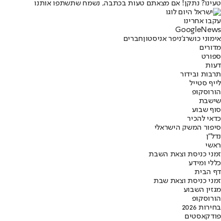
טעינו? נתקן! אם מצאתם טעות בכתבה, נשמח שתשתפו אותנו
עקבו אחרינו
G
o
o
g
l
e
News
אימוני כושר
ג'ניפר אניסטון
חברים
מדורים
ספורט
דעות
תרבות ובידור
לייף סטייל
הורוסקופ
שישבת
סוף שבוע
כדאי להכיר
סיפור המשק הישראלי
נדל"ן
ראשי
זמני כניסת וצאת השבת
כללי ומידע
דף הבית
זמני כניסת וצאת שבת
מגזין השבוע
הורוסקופ
בחירות 2026
פודקאסטים