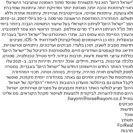
"ישראל היום" הוא גוף תקשורת שנוסד מתוך האמונה שהציבור הישראלי
ראוי לעיתונות טובה יותר, מאוזנת יותר ומדויקת יותר. עיתונות שמדברת
ולא צועקת. עיתונות אמינה, אובייקטיבית ועניינית. עיתונות אחרת וללא
תשלום. המהדורה המודפסת הראשונה פורסמה ב-30 ביולי 2007, וב-2010
הפך "ישראל היום" לעיתון הישראלי בעל שיעור החשיפה הגבוה ביותר בימי
חול. מו"ל העיתון היא ד"ר מרים אדלסון. העורך הראשי הוא עמר לחמנוביץ,
והעורך המייסד הוא עמוס רגב. אתרי האינטרנט של "ישראל היום" בעברית
ובאנגלית, כמו כן היישומונים (אפליקציות) לאנדרואיד ול-iOS, מציגים
חדשות מסביב לשעון, תוכן בלעדי, מבזקים ועדכונים, ניתוחים ופרשנויות,
וידיאו, פודקאסטים ושידורים חיים. פלטפורמות הדיגיטל של "ישראל היום"
כוללות ערוצי חדשות ודעות, תרבות ובידור, לייף סטייל, טכנולוגיה, ספורט,
כלכלה וצרכנות, בריאות, חיילים, אוכל, יהדות, תיירות ורכב. ב-2021 עלו
לאוויר האתר החדש והיישומון החדש של "ישראל היום" בעברית, במטרה
לספק לגולשים חוויה מהירה, עדכנית, בטוחה ונוחה. תכני המהדורה
המודפסת של העיתון זמינים גם באתר, במהדורה יומית מקוונת, ואפשר
לקבל אותם גם בניוזלטר. מועדון ההטבות הייחודי "הקליקה של ישראל
היום" מציע לגולשי האתר הנחות ומבצעים על מוצרים ושירותים. ישראל
היום פתוח להערות, לביקורת ולהצעות לשיפור מקהל הקוראים. פנו אלינו
במייל hayom@israelhayom.co.il.
מבזקים
חדשות
אוכל
תשחץ
ForReal
תרבות