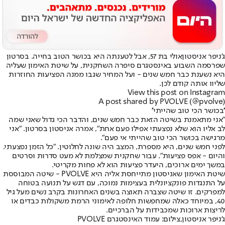
ג'ניפר אניסטון
אולי בת 57, אבל לטענתה היא בכושר הטוב בחייה. בסרטון
שפרסמה השבוע באינסטגרם סיפרה השחקנית, על שיטת האימון שעליה
היא נשענת כבר חמש שנים - ועל המחיר שגבו ממנה הפציעות החוזרות
שליוו אותה קודם לכן.
View this post on Instagram
A post shared by PVOLVE (@pvolve)
''בכושר הכי טוב שהייתי''
"אני מתאמנת בשיטה הזאת כבר חמש שנים, והדבר הכי גדול שאני שמה
לב אליו הוא שלא נפצעתי אפילו פעם אחת", אמרה אניסטון בסרטון. "אני
מרגישה בכושר הכי טוב שהייתי אי פעם".
לפני חמש שנים, היא מספרת, המצב היה שונה לחלוטין. "כל הזמן נפצעתי.
והיום - אפס פציעות". עבור שחקנית שמצלמת לא מעט סדרות וסרטים
במשך ימים ארוכים, היעדר פציעות הוא לא פחות מקריטי.
שיטת האימון שאניסטון מתייחסת אליה היא PVOLVE - שיטה המבוססת
על התנגדות פונקציונלית בעצימות נמוכה, עם דגש על תנועה בטוחה
למפרקים. זו שיטה שצברה תאוצה בשנים האחרונות בקרב נשים מעל גיל
40, במיוחד כאלה שמחפשות חלופה לאימוני הרמת משקולות כבדים או
לריצות ארוכות שמכבידות על הברכיים.
ג'ניפר אניסטון,צילום: עמוד האינסטגרם PVOLVE