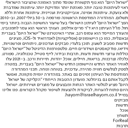
"ישראל היום" הוא גוף תקשורת שנוסד מתוך האמונה שהציבור הישראלי
ראוי לעיתונות טובה יותר, מאוזנת יותר ומדויקת יותר. עיתונות שמדברת
ולא צועקת. עיתונות אמינה, אובייקטיבית ועניינית. עיתונות אחרת וללא
תשלום. המהדורה המודפסת הראשונה פורסמה ב-30 ביולי 2007, וב-2010
הפך "ישראל היום" לעיתון הישראלי בעל שיעור החשיפה הגבוה ביותר בימי
חול. מו"ל העיתון היא ד"ר מרים אדלסון. העורך הראשי הוא עמר לחמנוביץ,
והעורך המייסד הוא עמוס רגב. אתרי האינטרנט של "ישראל היום" בעברית
ובאנגלית, כמו כן היישומונים (אפליקציות) לאנדרואיד ול-iOS, מציגים
חדשות מסביב לשעון, תוכן בלעדי, מבזקים ועדכונים, ניתוחים ופרשנויות,
וידיאו, פודקאסטים ושידורים חיים. פלטפורמות הדיגיטל של "ישראל היום"
כוללות ערוצי חדשות ודעות, תרבות ובידור, לייף סטייל, טכנולוגיה, ספורט,
כלכלה וצרכנות, בריאות, חיילים, אוכל, יהדות, תיירות ורכב. ב-2021 עלו
לאוויר האתר החדש והיישומון החדש של "ישראל היום" בעברית, במטרה
לספק לגולשים חוויה מהירה, עדכנית, בטוחה ונוחה. תכני המהדורה
המודפסת של העיתון זמינים גם באתר, במהדורה יומית מקוונת, ואפשר
לקבל אותם גם בניוזלטר. מועדון ההטבות הייחודי "הקליקה של ישראל
היום" מציע לגולשי האתר הנחות ומבצעים על מוצרים ושירותים. ישראל
היום פתוח להערות, לביקורת ולהצעות לשיפור מקהל הקוראים. פנו אלינו
במייל hayom@israelhayom.co.il.
מבזקים
חדשות
אוכל
תשחץ
ForReal
תרבות