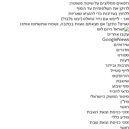
רופאים ממליצים על שיטה פשוטה:
לרוקן את השלפוחית עד הסוף
ללחוץ בעדינות כדי להוציא שאריות
ואז - לייבש עם נייר טואלט (יבש בלבד!)
טעינו? נתקן! אם מצאתם טעות בכתבה, נשמח שתשתפו אותנו
עקבו אחרינו
G
o
o
g
l
e
News
שירותים
מדורים
ספורט
דעות
תרבות ובידור
לייף סטייל
הורוסקופ
שישבת
סוף שבוע
כדאי להכיר
סיפור המשק הישראלי
נדל"ן
ראשי
זמני כניסת וצאת השבת
מידע כללי
זמני כניסת וצאת שבת
ראשי