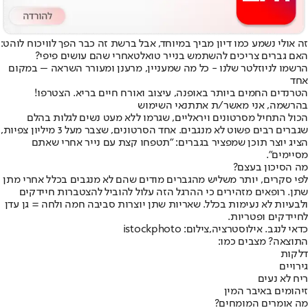
זה אולי נשמע כמו דיון מביך במיוחד, אבל ברשת זה כבר הפך לוויכוח לוהט:
האם גברים צריכים להשתמש ב
נייר טואלט
אחרי שהם עושים פיפי?
הרשמו לניוזלטר שלנו - כל מה שמעניין, מרענן ומעורר השראה – במקום
אחד
הטרנדים החמים ביותר באופנה, עיצוב ואורח חיים בריא. הצטרפו!
בהרשמה, אני מאשר/ת את
תנאי השימוש
הכול התחיל מסרטונים ויראליים, שגרמו ללא מעט נשים לגלות בהלם
שגברים רבים פשוט לא מנגבים. אחד הסרטונים, שצבר מעל 3 מיליון צפיות,
הציג יוצר תוכן שמפציר בגברים: "תטפחו קצת עם נייר אחרי שאתם
מסיימים".
מה הסיכון בעצם?
לפי סקרים, יותר משליש מהגברים מודים שהם לא מנגבים בכלל אחרי מתן
שתן. רופאים מזהירים כי ההרגל הזה עלול להוביל להצטברות חיידקים
ולבעיות לא נעימות בכלל. שאריות שתן יוצרות סביבה חמה ולחה = גן עדן
לחיידקים ופטריות.
כדאי לנגב. אילוסטרציה,צילום: istockphoto
התוצאה? מצבים כמו:
דלקות
גירויים
ריח לא נעים
זיהומים באיבר המין
מה אומרים המומחים?