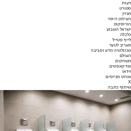
דעות
ספורט
מגזין
העיתון היומי
הורוסקופ
ישראל השבוע
כלכלה
לייף סטייל
מעריב לנוער
טכנולוגיה מדע וסביבה
העולם
משחקים
פודקאסטים
וידאו
אנחנו מגייסים
X
שיתוף כתבה