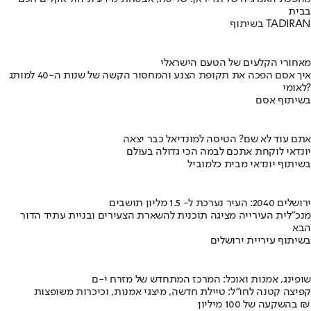
בבית
בשיתוף TADIRAN
מאחורי הקלעים של הטעם הישראלי
איך אסם הפכה את תקופת הצנע והמחסור הקשה של שנות ה-40 למותג
לאומי?
בשיתוף אסם
אתם עוד לא שם? הטיסה למונדיאל כבר יצאה
יונדאי לוקחת אתכם לבמה הכי גדולה בעולם
בשיתוף יונדאי מבית כלמוביל
ירושלים 2040: העיר נערכת ל- 1.5 מליון תושבים
מנכ"לית העירייה מציגה תוכנית להשארת הצעירים ובניית עתיד הדור
הבא
בשיתוף עיריית ירושלים
שופינג, אמנות ואוכל: המרכז המתחדש של מזרח י-ם
קפיצה קטנה לחו"ל: טיילת חדשה, מיצגי אמנות, וכיכרות משופצות
בהשקעה של 100 מיליון ₪