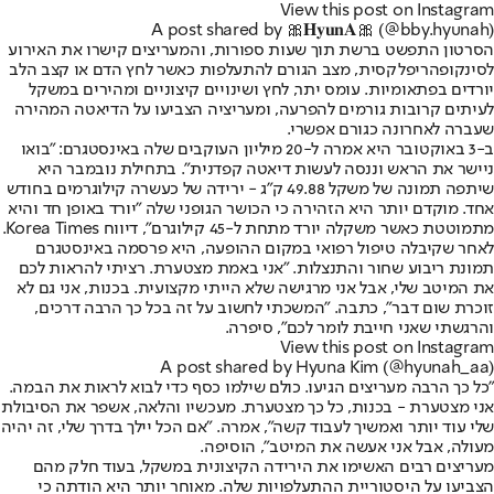
View this post on Instagram
A post shared by 🎀𝐇𝐲𝐮𝐧𝐀🎀 (@bby.hyunah)
הסרטון התפשט ברשת תוך שעות ספורות, והמעריצים קישרו את האירוע
לסינקופהריפלקסית, מצב הגורם להתעלפות כאשר לחץ הדם או קצב הלב
יורדים בפתאומיות. עומס יתר, לחץ ושינויים קיצוניים ומהירים במשקל
לעיתים קרובות גורמים להפרעה, ומעריציה הצביעו על הדיאטה המהירה
שעברה לאחרונה כגורם אפשרי.
ב-3 באוקטובר היא אמרה ל-20 מיליון העוקבים שלה באינסטגרם: "בואו
ניישר את הראש וננסה לעשות דיאטה קפדנית". בתחילת נובמבר היא
שיתפה תמונה של משקל 49.88 ק"ג - ירידה של כעשרה קילוגרמים בחודש
אחד. מוקדם יותר היא הזהירה כי הכושר הגופני שלה "יורד באופן חד והיא
מתמוטטת כאשר משקלה יורד מתחת ל-45 קילוגרם", דיווח Korea Times.
לאחר שקיבלה טיפול רפואי במקום ההופעה, היא פרסמה באינסטגרם
תמונת ריבוע שחור והתנצלות. "אני באמת מצטערת. רציתי להראות לכם
את המיטב שלי, אבל אני מרגישה שלא הייתי מקצועית. בכנות, אני גם לא
זוכרת שום דבר", כתבה. "המשכתי לחשוב על זה בכל כך הרבה דרכים,
והרגשתי שאני חייבת לומר לכם", סיפרה.
View this post on Instagram
A post shared by Hyuna Kim (@hyunah_aa)
"כל כך הרבה מעריצים הגיעו. כולם שילמו כסף כדי לבוא לראות את הבמה.
אני מצטערת - בכנות, כל כך מצטערת. מעכשיו והלאה, אשפר את הסיבולת
שלי עוד יותר ואמשיך לעבוד קשה", אמרה. "אם הכל יילך בדרך שלי, זה יהיה
מעולה, אבל אני אעשה את המיטב", הוסיפה.
מעריצים רבים האשימו את הירידה הקיצונית במשקל, בעוד חלק מהם
הצביעו על היסטוריית ההתעלפויות שלה. מאוחר יותר היא הודתה כי