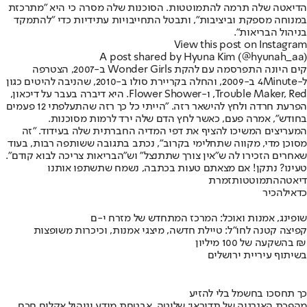
הדיאטה שלה תרמה להתמוטטות. הסוכנות שלה מסרה כי היא "מתרכזת
במנוחה מספקת וביציבות", ותבטל התחייבויות עתידיות כדי "להתמקד
בניהול הבריאות".
View this post on Instagram
A post shared by Hyuna Kim (@hyunah_aa)
קים היונה התפרסמה עם להקת Wonder Girls ב-2007, הצטרפה
ל-4Minute ב-2009, והחלה בקריירת סולו ב-2010, שהניבה להיטים כגון
Trouble Maker, Red, ו-Flower Shower. היא דיברה בעבר על דיכאון,
הפרעת חרדה ולחץ להישאר רזה. "הייתי כל כך רזה שהתעלפתי 12 פעמים
בחודש", אמרה פעם, כאשר לחץ הדם שלה ירד לרמות מסוכנות.
המעריצים המשיכו להציף את דפי המדיה החברתית שלה בעידוד. "זה
מסוכן מדי, מקווה שתחלימי בקרוב", נכתב בתגובה ששותפה רבות, בעוד
שאחרים הזכירו לה ש"אין צורך שתתנצל" וש"הבריאות צריכה לבוא קודם".
טעינו? נתקן! אם מצאתם טעות בכתבה, נשמח שתשתפו אותנו
דיאטה
התמוטטות
זמרת
כדאי
להכיר
שופינג, אמנות ואוכל: המרכז המתחדש של מזרח י-ם
קפיצה קטנה לחו"ל: טיילת חדשה, מיצגי אמנות, וכיכרות משופצות
בהשקעה של 100 מיליון ₪
בשיתוף עיריית ירושלים
כך תחסכו בחשמל בלי להזיע
מהפכת האנרגיה של תדיראן: שליטה, אבטחת מידע וניהול אקלים חכם