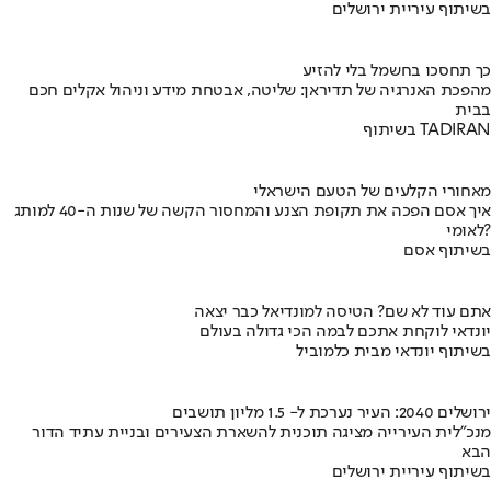
בשיתוף עיריית ירושלים
כך תחסכו בחשמל בלי להזיע
מהפכת האנרגיה של תדיראן: שליטה, אבטחת מידע וניהול אקלים חכם
בבית
בשיתוף TADIRAN
מאחורי הקלעים של הטעם הישראלי
איך אסם הפכה את תקופת הצנע והמחסור הקשה של שנות ה-40 למותג
לאומי?
בשיתוף אסם
אתם עוד לא שם? הטיסה למונדיאל כבר יצאה
יונדאי לוקחת אתכם לבמה הכי גדולה בעולם
בשיתוף יונדאי מבית כלמוביל
ירושלים 2040: העיר נערכת ל- 1.5 מליון תושבים
מנכ"לית העירייה מציגה תוכנית להשארת הצעירים ובניית עתיד הדור
הבא
בשיתוף עיריית ירושלים