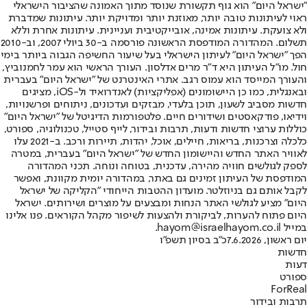
"ישראל היום" הוא גוף תקשורת שנוסד מתוך האמונה שהציבור הישראלי
ראוי לעיתונות טובה יותר, מאוזנת יותר ומדויקת יותר. עיתונות שמדברת
ולא צועקת. עיתונות אמינה, אובייקטיבית ועניינית. עיתונות אחרת וללא
תשלום. המהדורה המודפסת הראשונה פורסמה ב-30 ביולי 2007, וב-2010
הפך "ישראל היום" לעיתון הישראלי בעל שיעור החשיפה הגבוה ביותר בימי
חול. מו"ל העיתון היא ד"ר מרים אדלסון. העורך הראשי הוא עמר לחמנוביץ,
והעורך המייסד הוא עמוס רגב. אתרי האינטרנט של "ישראל היום" בעברית
ובאנגלית, כמו כן היישומונים (אפליקציות) לאנדרואיד ול-iOS, מציגים
חדשות מסביב לשעון, תוכן בלעדי, מבזקים ועדכונים, ניתוחים ופרשנויות,
וידיאו, פודקאסטים ושידורים חיים. פלטפורמות הדיגיטל של "ישראל היום"
כוללות ערוצי חדשות ודעות, תרבות ובידור, לייף סטייל, טכנולוגיה, ספורט,
כלכלה וצרכנות, בריאות, חיילים, אוכל, יהדות, תיירות ורכב. ב-2021 עלו
לאוויר האתר החדש והיישומון החדש של "ישראל היום" בעברית, במטרה
לספק לגולשים חוויה מהירה, עדכנית, בטוחה ונוחה. תכני המהדורה
המודפסת של העיתון זמינים גם באתר, במהדורה יומית מקוונת, ואפשר
לקבל אותם גם בניוזלטר. מועדון ההטבות הייחודי "הקליקה של ישראל
היום" מציע לגולשי האתר הנחות ומבצעים על מוצרים ושירותים. ישראל
היום פתוח להערות, לביקורת ולהצעות לשיפור מקהל הקוראים. פנו אלינו
במייל hayom@israelhayom.co.il.
יום ראשון, 7.6.2026
כ"ב בסיון תשפ"ו
חדשות
דעות
ספורט
ForReal
תרבות ובידור