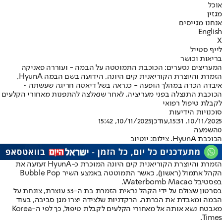
אוכל
מגזין
אנחנו מגייסים
English
X
לייף סטייל
בריאות וכושר
המעריצים נסערים: הכוכבת התמוטטה על הבמה - ועוררה פאניקה
הזמרת והיוצרת הקוריאנית קים היונה, הידועה בשם הבמה HyunA,
איבדה הכרה במהלך הופעה - כנראה בשל דיאטה חריגה שעשתה •
הכוכבת התנצלה בפני מעריציה, לאחר שנאלצה להתפנות מאחורי הקלעים
לקבלת טיפול רפואי
סוכנויות הידיעות
10/11/2025, 15:31
,עודכן
10/11/2025, 15:42
0
השמעה
הכוכבת HyunA. צילום: יוטיוב
הזמרת והיוצרת הקוריאנית קים היונה המוכרת כ-HyunA זעזעה את
הקהל אתמול (ראשון), כאשר התמוטטה באמצע השיר Bubble Pop
בפסטיבל Waterbomb Macao.
בסרטון שצולם על ידי הקהל נראית הזמרת בת ה-33 עוצרת, צונחת על
הבמה ומאבדת את הכרתה. הרקדניות שלצידה יצרו מגן סביבה, בעוד
מאבטח נשא אותה אל מאחורי הקלעים לקבלת טיפול, כך לפי ה-Korea
Times.