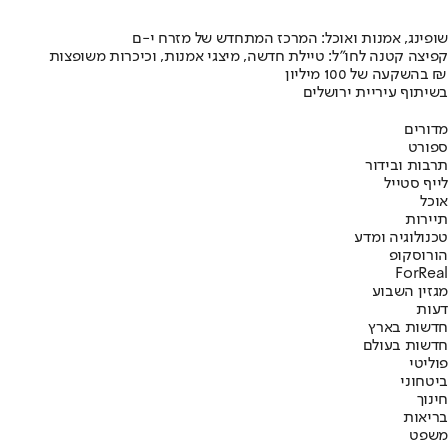
שופינג, אמנות ואוכל: המרכז המתחדש של מזרח י-ם
קפיצה קטנה לחו"ל: טיילת חדשה, מיצגי אמנות, וכיכרות משופצות
בהשקעה של 100 מיליון ₪
בשיתוף עיריית ירושלים
מדורים
ספורט
תרבות ובידור
לייף סטייל
אוכל
תיירות
טכנולוגיה ומדע
הורוסקופ
ForReal
מגזין השבוע
דעות
חדשות בארץ
חדשות בעולם
פוליטי
ביטחוני
חינוך
בריאות
משפט