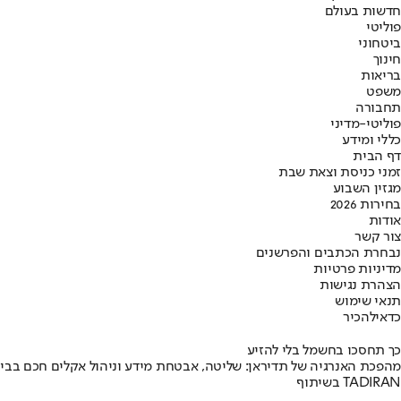
חדשות בעולם
פוליטי
ביטחוני
חינוך
בריאות
משפט
תחבורה
פוליטי-מדיני
כללי ומידע
דף הבית
זמני כניסת וצאת שבת
מגזין השבוע
בחירות 2026
אודות
צור קשר
נבחרת הכתבים והפרשנים
מדיניות פרטיות
הצהרת נגישות
תנאי שימוש
כדאי
להכיר
כך תחסכו בחשמל בלי להזיע
מהפכת האנרגיה של תדיראן: שליטה, אבטחת מידע וניהול אקלים חכם בבי
בשיתוף TADIRAN