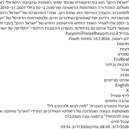
"ישראל היום" הוא גוף תקשורת שנוסד מתוך האמונה שהציבור הישראלי ראוי 
ת
ופרשנויות, וידיאו, פודקאסטים ושידורים חיים. פלטפורמות הדיגיטל של "ישרא
ב-2021 עלו לאוויר האתר החדש והיישומון החדש של "ישראל היום" בע
ואפשר לקבל אותם גם בניוזלטר. מועדון ההטבות הייחודי "הקליקה של ישרא
במייל hayom@israelhayom.co.il.
יום ראשון, 5.7.2026
כ' בתמוז תשפ"ו
חדשות
דעות
ספורט
ForReal
תרבות ובידור
אוכל
מגזין
אנחנו מגייסים
English
X
לייף סטייל
אהבה ויחסים
אביגיל מווארט נשברת: "למה לבוא ולהכאיב לי?"
משתתפת העונה האחרונה של ריאליטי השידוכים החרדי "ווארט" שיתפה א
שזה לגיטימי?" ביקשה עצה מעוקביה
ענבל חייט
5/7/2026, 08:09
,עודכן
5/7/2026, 09:34