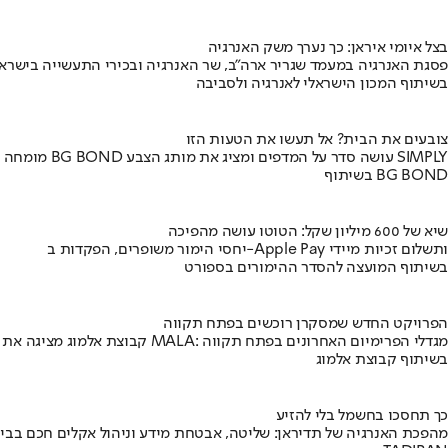
בצל איומי איראן: כך נערך משק האנרגיה
פסגת האנרגיה במעמד שגריר ארה"ב, שר האנרגיה ובכירי התעשייה בישראל
בשיתוף המכון הישראלי לאנרגיה ולסביבה
צובעים את הבית? אל תעשו את הטעות הזו
מומחה BG BOND עושה סדר על המדפים ומציג את מותג הצבע SIMPLY
בשיתוף BG BOND
שיא של 600 מיליון שקל: הטוטו עושה מהפיכה
יחסי הימור משופרים, הפקדות ב-Apple Pay ותשלום זכיות מיידי
בשיתוף המועצה להסדר ההימורים בספורט
הפרויקט החדש שמסקרן רוכשים בפתח תקווה
קבוצת אלמוג מציגה את פרויקט MALA: מגדלי הפרימיום האחרונים בפתח תקווה
בשיתוף קבוצת אלמוג
כך תחסכו בחשמל בלי להזיע
מהפכת האנרגיה של תדיראן: שליטה, אבטחת מידע וניהול אקלים חכם בבי