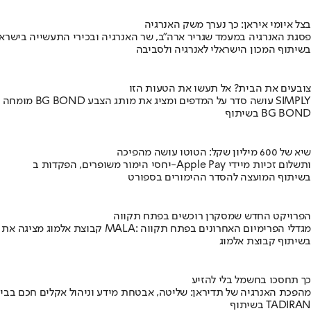
בצל איומי איראן: כך נערך משק האנרגיה
פסגת האנרגיה במעמד שגריר ארה"ב, שר האנרגיה ובכירי התעשייה בישראל
בשיתוף המכון הישראלי לאנרגיה ולסביבה
צובעים את הבית? אל תעשו את הטעות הזו
מומחה BG BOND עושה סדר על המדפים ומציג את מותג הצבע SIMPLY
בשיתוף BG BOND
שיא של 600 מיליון שקל: הטוטו עושה מהפיכה
יחסי הימור משופרים, הפקדות ב-Apple Pay ותשלום זכיות מיידי
בשיתוף המועצה להסדר ההימורים בספורט
הפרויקט החדש שמסקרן רוכשים בפתח תקווה
קבוצת אלמוג מציגה את פרויקט MALA: מגדלי הפרימיום האחרונים בפתח תקווה
בשיתוף קבוצת אלמוג
כך תחסכו בחשמל בלי להזיע
מהפכת האנרגיה של תדיראן: שליטה, אבטחת מידע וניהול אקלים חכם בבי
בשיתוף TADIRAN