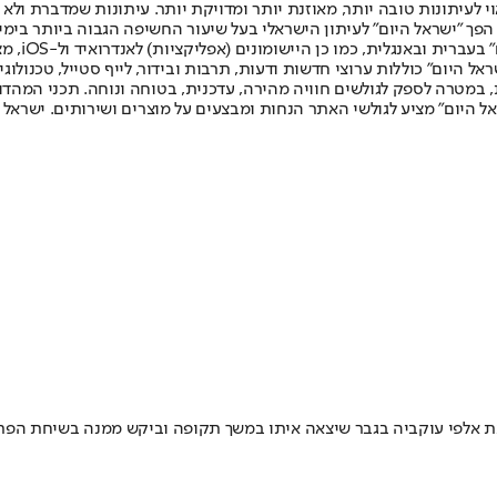
לעיתונות טובה יותר, מאוזנת יותר ומדויקת יותר. עיתונות שמדברת ולא צ
שלום. המהדורה המודפסת הראשונה פורסמה ב-30 ביולי 2007, וב-2010 הפך "ישראל היום" לעיתון הישראלי בעל שי
לחמנוביץ,
ל היום" כוללות ערוצי חדשות ודעות, תרבות ובידור, לייף סטייל, טכנולוגיה
ברית, במטרה לספק לגולשים חוויה מהירה, עדכנית, בטוחה ונוחה. תכני המה
ל היום" מציע לגולשי האתר הנחות ומבצעים על מוצרים ושירותים. ישראל 
ת אלפי עוקביה בגבר שיצאה איתו במשך תקופה וביקש ממנה בשיחת הפרי