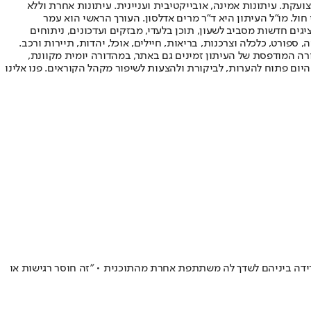
ועקת. עיתונות אמינה, אובייקטיבית ועניינית. עיתונות אחרת וללא
עור החשיפה הגבוה ביותר בימי חול. מו"ל העיתון היא ד"ר מרים אדלסון. העורך הראשי הוא עמר
 והעורך המייסד הוא עמוס רגב. אתרי האינטרנט של "ישראל היום" בעברית ובאנגלית, כמו כן היישומונים (אפליקציות) לאנדרואיד ול-iOS, מציגים חדשות מסביב לשעון, תוכן בלעדי, מבזקים ועדכונים, ניתוחים
, ספורט, כלכלה וצרכנות, בריאות, חיילים, אוכל, יהדות, תיירות ורכב.
דורה המודפסת של העיתון זמינים גם באתר, במהדורה יומית מקוונת,
היום פתוח להערות, לביקורת ולהצעות לשיפור מקהל הקוראים. פנו אלינו
דה ביניהם לשדך לה משתתפת אחרת מהתוכנית • "זה חוסר רגישות או