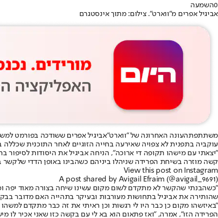
0
השמעה
אביגיל אפרים מ"ווארט". צילום: מתוך אינסטגרם
משתתפת
העונה האחרונה של "ווארט"
אביגיל אפרים ששודכה בפורמט למשה
עוקביה בתפנית לא צפויה שאירעה בחייה הזוגיים לאחר התוכנית שכללה 
"יצאתי עם מישהו תקופה די ארוכה", הניחה אביגיל את היסודות לסיפור 
קשה מוזרה בשיחת הפרידה שניהלו ביניהם כשהבינו באופן הדדי שלקשר בי
View this post on Instagram
A post shared by Avigail Efraim (@avigail_9691)
"כשהבנתי שהקשר לא מתקדם לשום מקום עשינו שיחה בצורה מאוד יפה ומכו
שהותירה את אביגיל בתחושות מעורבות ובעיקר בתהייה האם מדובר בבקש
"באיזשהו מקום כן כבר היו לי רגשות וכן ראיתי את זה כבר מתקדם למשהו
הפרידה הזו", אמרה, "ואז פתאום הוא בא לי עם בקשה כזו שאני אכיר לו מיש