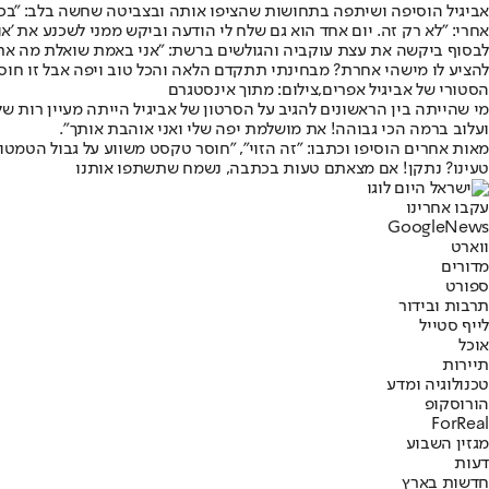
אביגיל הוסיפה ושיתפה בתחושות שהציפו אותה ובצביטה שחשה בלב: "בכיף
אחרי: "לא רק זה. יום אחד הוא גם שלח לי הודעה וביקש ממני לשכנע את 
לבסוף ביקשה את עצת עוקביה והגולשים ברשת: "אני באמת שואלת מה אתן 
להציע לו מישהי אחרת? מבחינתי תתקדם הלאה והכל טוב ויפה אבל זו חוסר 
הסטורי של אביגיל אפרים,צילום: מתוך אינסטגרם
מי שהייתה בין הראשונים להגיב על הסרטון של אביגיל הייתה מעיין רות 
ועלוב ברמה הכי גבוהה! את מושלמת יפה שלי ואני אוהבת אותך".
מאות אחרים הוסיפו וכתבו: "זה הזוי", "חוסר טקסט משווע על גבול הטמטום
טעינו? נתקן! אם מצאתם טעות בכתבה, נשמח שתשתפו אותנו
עקבו אחרינו
G
o
o
g
l
e
News
ווארט
מדורים
ספורט
תרבות ובידור
לייף סטייל
אוכל
תיירות
טכנולוגיה ומדע
הורוסקופ
ForReal
מגזין השבוע
דעות
חדשות בארץ