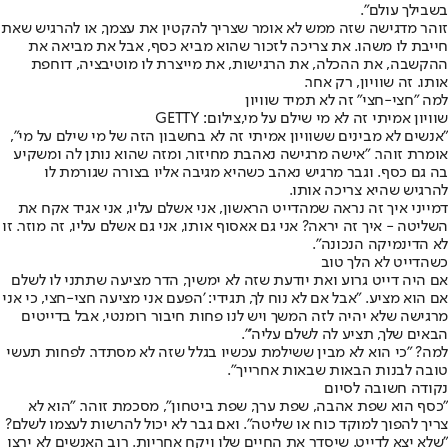
בשבילך עולם".
זוהר מדגישה שזה ממש לא אומר שצריך להקטין את עצמך, או להרגיש שאת
חייבת לו משהו. את צריכה לזכור שהוא מביא כסף, אבל את מביאה את
ההקשבה, את ההכלה, את הרגישות, את מייצרת לו מוטיבציה, דוחפת
אותו. זה שוויון, רק אחר.
למה "חצי-חצי" זה לא תמיד שוויון
שוויון אמיתי זה לא מי שילם על מי,צילום: GETTY
"אנשים לא מבינים ששוויון אמיתי זה לא בחשבון הזה של מי שילם על מי",
אומרת זוהר. "אישה מרגישה נאהבת מחיזור, ומזה שהוא נותן לה ומשקיע
בה גם כסף. וגבר מרגיש נאהב כשהיא מגיבה אליו בצורה שגורמת לו
להרגיש שהיא צריכה אותו.
דמייני איך זה נראה שמהדייט הראשון, אני אשלם עליו, אני אגיד אקח את
השליטה - איך זה יראה? אני גם אאסוף אותו, אני גם אשלם עליו, זה מוזר. זו
לא הדינמיקה הנכונה".
כשהדייט לא הלך טוב
אם היה דייט גרוע ואת יודעת שזה לא ימשיך, הדר מציעה שתתני לו לשלם
אם הוא מציע. "אבל אם לא נוח לך, תגידי: 'הפעם אני מציעה חצי-חצי, כי אני
מרגישה שלא יהיה לזה המשך ויש לנו פחות חיבור רומנטי, אבל בדייטים
הבאים שלך, תציע לה לשלם עליה'".
למה? "כי הוא לא מבין ששילמת עכשיו בגלל שזה לא מסתדר. לפחות תעשי
טובה לבנות הבאות שבאות אחרייך".
נקודה חשובה לסיום
"כסף הוא שפת אהבה, שפת ערך, שפת ביטחון", מסכמת זוהר. "הוא לא
צריך להפוך למוקד כוח או שליטה". ואם גבר לא יכול להרשות לעצמו לשלם?
"שלא יצא לדייט. שיסדר את החיים שלו ויקח אחריות. רוב האנשים לא ירצו