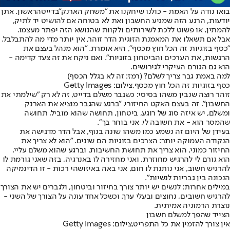
בואו נודה על האמת - כולנו שיחקנו את "משחק הארנק"
בדייט
הראשון. אתן
יודעות, הרגע הזה שמגיע החשבון ואת לא בטוחה אם להושיט יד לתיק,
להמתין, או פשוט ללכת לשירותים ולקוות שהנושא הזה יפתר מעצמו.
אבל אם תשאלו את המאמנת הזוגית הדר זוהר, אין יותר מדי מה להתבלבל.
"כסף בזוגיות זה הכל חוץ מכסף", היא אומרת. "הוא מנהל בעצם את
הרגשות, את הערכים והביטחון בזוגיות". ואם ניקח את זה צעד קדימה -
הוא גם הגורם העיקרי לגירושים.
למה באמת גבר צריך לשלם? (רמז: זה לא בגלל הכסף)
כסף בזוגיות זה הכל חוץ מכסף,צילום: Getty Images
זוהר רוצה שנבין משהו בסיסי: כשגבר משלם בדייט, זה לא רק "שילמתי את
החשבון". זה בעצם האקט החיזורי. "ברגע שהגבר מוציא את הארנק
ומשלם, יש איזה סוג של רוגע, ביטחון, תחושה שהוא מוביל, תחושה
שהמסר הוא - את חשובה לי, אני בוחר בך".
בעידן של היום זה נשמע כמו משהו שונה בנוף, אבל הדר מדגישה את
הנקודה העמוקה יותר: הצרכים בזוגיות הם שונים. "הוא לא צריך את
החיזור כמוני, הוא צריך את תחושת החשיבות. וברגע שהוא משלם עליי,
הוא גורם לי להרגיש מחוזרת, ואני מחזירה לו באנרגיה, בזה שאני גורמת לו
להרגיש חשוב, אני נותנת לו חום, אני באה באיזושהי רכות - זו הדינמיקה
הנכונה בין גבריות לנשיות".
במילים אחרות: לנשים יש יותר צורך בחיזור וביטחון, ולגברים יש את הצורך
להרגיש חשובים, נחוצים ובעלי ערך. וכשכל אחד עונה על הצורך של השני -
נוצרת הרמוניה אמיתית.
הצייד שהפך למשלם חשבון
אין צורך להזמין את כל התפריט,צילום: Getty Images