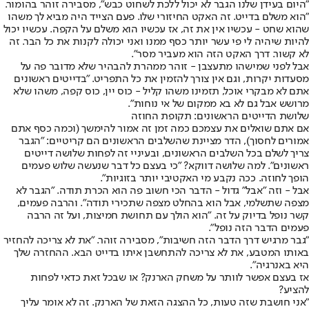
"היום בעידן שלנו הגבר לא יכול ללכת לשחוט כבש", מסבירה זוהר בהומור.
"הוא משלם בדייט. זה האקט החיזורי שלו. פעם הצייד היה מביא לך משהו
שהוא שחט - עכשיו אין את זה, אז עכשיו הוא משלם על הקפה. עכשיו יכול
להיות שיהיה לי פי עשר יותר כסף ממנו ואני יכולה לקנות את כל הבר. זה
לא קשור. דרך האקט הזה הוא מעביר מסר".
אבל לפני שמישהו מתעצבן - זוהר ממהרת להבהיר שלא מדובר פה על
מסעדות יקרות, וגם אין צורך להזמין את כל התפריט. "בדייטים ראשונים
אתם לא מבקרי אוכל, תזמינו משהו קליל - כוס יין, כוס קפה, משהו שלא
מרושש אבל גם לא בא ממקום של אי נוחות".
שלושת הדייטים הראשונים: תקופת החוזה
אם אתם שואלים את עצמכם כמה זמן זה אמור להימשך (וכמה כסף אתם
אמורים לחסוך), הדר מציינת שהשלבים הראשונים הם קריטיים: "הגבר
צריך לשלם בכל השלבים הראשונים, ובעיניי זה לפחות שלושה דייטים
ראשונים". למה שלושה דווקא? "כי בעצם כל דבר שנעשה שלוש פעמים
הופך לחוזה. ככה נקבע מי האקטיבי יותר בזוגיות".
אבל - וזה "אבל" גדול - הדבר הכי חשוב פה הוא הכרת תודה. "הגבר לא
מצפה שתשלמי, אבל הוא בהחלט מצפה שתכירי תודה". והרבה פעמים,
קשר נופל בדיוק על זה. "הוא הולך עם תחושת חמיצות, ועל זה הרבה
פעמים הדבר הזה נופל".
"גבר מרגיש דרך הדבר הזה חשיבות", מסבירה זוהר. "את לא צריכה להחזיר
באותו המטבע, את לא צריכה להתחשבן איתו בדייט הבא. ההחזרה שלך
היא באנרגיה".
אז בעצם אפשר לוותר על משחק הארנק? או שבכל זאת כדאי לפחות
להציע?
"אני חושבת שזה טעות, כל ההצגה הזאת של הארנק. זה לא אומר עליך