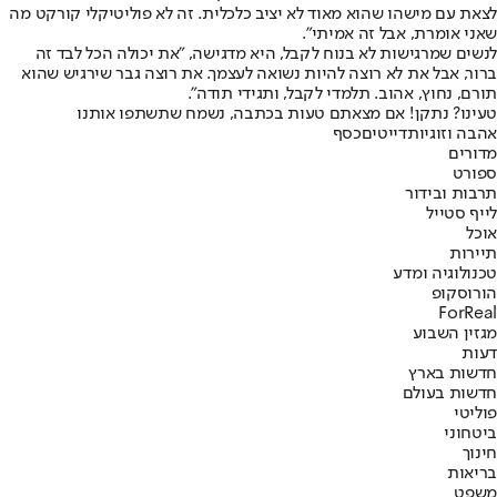
לצאת עם מישהו שהוא מאוד לא יציב כלכלית. זה לא פוליטיקלי קורקט מה
שאני אומרת, אבל זה אמיתי".
לנשים שמרגישות לא בנוח לקבל, היא מדגישה, "את יכולה הכל לבד זה
ברור, אבל את לא רוצה להיות נשואה לעצמך. את רוצה גבר שירגיש שהוא
תורם, נחוץ, אהוב. תלמדי לקבל, ותגידי תודה".
טעינו? נתקן! אם מצאתם טעות בכתבה, נשמח שתשתפו אותנו
אהבה וזוגיות
דייטים
כסף
מדורים
ספורט
תרבות ובידור
לייף סטייל
אוכל
תיירות
טכנולוגיה ומדע
הורוסקופ
ForReal
מגזין השבוע
דעות
חדשות בארץ
חדשות בעולם
פוליטי
ביטחוני
חינוך
בריאות
משפט