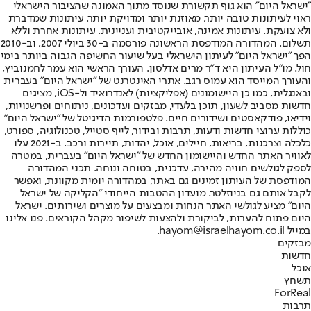
"ישראל היום" הוא גוף תקשורת שנוסד מתוך האמונה שהציבור הישראלי
ראוי לעיתונות טובה יותר, מאוזנת יותר ומדויקת יותר. עיתונות שמדברת
ולא צועקת. עיתונות אמינה, אובייקטיבית ועניינית. עיתונות אחרת וללא
תשלום. המהדורה המודפסת הראשונה פורסמה ב-30 ביולי 2007, וב-2010
הפך "ישראל היום" לעיתון הישראלי בעל שיעור החשיפה הגבוה ביותר בימי
חול. מו"ל העיתון היא ד"ר מרים אדלסון. העורך הראשי הוא עמר לחמנוביץ,
והעורך המייסד הוא עמוס רגב. אתרי האינטרנט של "ישראל היום" בעברית
ובאנגלית, כמו כן היישומונים (אפליקציות) לאנדרואיד ול-iOS, מציגים
חדשות מסביב לשעון, תוכן בלעדי, מבזקים ועדכונים, ניתוחים ופרשנויות,
וידיאו, פודקאסטים ושידורים חיים. פלטפורמות הדיגיטל של "ישראל היום"
כוללות ערוצי חדשות ודעות, תרבות ובידור, לייף סטייל, טכנולוגיה, ספורט,
כלכלה וצרכנות, בריאות, חיילים, אוכל, יהדות, תיירות ורכב. ב-2021 עלו
לאוויר האתר החדש והיישומון החדש של "ישראל היום" בעברית, במטרה
לספק לגולשים חוויה מהירה, עדכנית, בטוחה ונוחה. תכני המהדורה
המודפסת של העיתון זמינים גם באתר, במהדורה יומית מקוונת, ואפשר
לקבל אותם גם בניוזלטר. מועדון ההטבות הייחודי "הקליקה של ישראל
היום" מציע לגולשי האתר הנחות ומבצעים על מוצרים ושירותים. ישראל
היום פתוח להערות, לביקורת ולהצעות לשיפור מקהל הקוראים. פנו אלינו
במייל hayom@israelhayom.co.il.
מבזקים
חדשות
אוכל
תשחץ
ForReal
תרבות