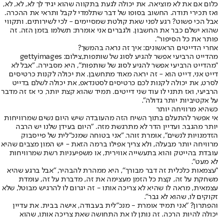
כלום אם את לא מוציאה. את יכולה לגעת בתקווה שהוא יגיד לך לא, לא, לא,
ואז תכירי תודה. החשוב בסופו של דבר שתלמדי לקבל ותראי את ההכרה.
אבל הכי פשוט? רגע לפני שאת קולטת שמסיימים - לכי לשירותים. ותקווי
שהוא ישלם כבר את החשבון. ולגברים אני אומרת: תשלמו בזמן הזה. זה
פותר את כל הסיפור".
אחרי הדייטים הראשונים: איך זה נראה בהמשך?
מהדייט הרביעי אפשר להגיע לסוג של שותפות,צילום: gettyimages
"מהדייט הרביעי אפשר להגיע לסוג של שותפות", היא מסבירה. "אבל לא
דייט אני, דייט הוא - זה יראה מאוד מתחשבן. את יכולה לקנות כרטיסים
לסרט, את יכולה לקנות לכם כרטיסים לסטנדאפ, את יכולה לשלם בדייט
הרביעי, ואז תתני לו עוד שני דייטים. תמיד שהוא קצת יותר, כי אז זה מדבר
על אקטיביות יותר גדולה".
כשהיא מרוויחה יותר
אי אפשר להתעלם בתוך השיח הזה מהעובדה שיש היום נשים שמרוויחות
יותר מהגבר. ועדיין הדר לא מתרגשת מזה. "היום בעידן שלנו יש הרבה
הזדמנויות לנשים", אומרת זוהר. "אני בטוחה שמנכ"לית של פייסבוק
מרוויחה יותר מבעלה, ולא צריך אפילו ברמה הזאת - יש המון מצבים שהיא
עובדת בהייטק והוא בתעשייה אווירית, או משפיעניות רשת שמרוויחות
לא מעט".
"עצמאות כלכלית זה דבר מבורך", היא ממהרת להבהיר, "אבל ברגע שהיא
משחקת על זה, קצת כל הזמן מעצימה את זה, מדברת על זה, עומדת
עצמאית, מראה לו שהיא לא צריכה אותו - זה יגרום לו להרגיש מבוטל, שלא
זקוקים לו, שהוא לא גבר".
והפתרון? "אני תמיד אומרת - מנכ"לית בעבודה, אישה בבית. את עדיין
יכולה להיות הרכה. זה נותן לו את התחושה שאת צריכה אותו, שהוא