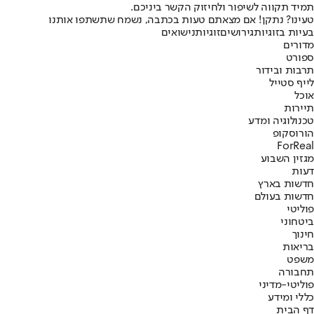
תמיד תקווה לשיפור ולחיזוק הקשר ביניכם.
טעינו? נתקן! אם מצאתם טעות בכתבה, נשמח שתשתפו אותנו
בעיות בזוגיות
גירושים
זוגיות
נישואים
מדורים
ספורט
תרבות ובידור
לייף סטייל
אוכל
תיירות
טכנולוגיה ומדע
הורוסקופ
ForReal
מגזין השבוע
דעות
חדשות בארץ
חדשות בעולם
פוליטי
ביטחוני
חינוך
בריאות
משפט
תחבורה
פוליטי-מדיני
כללי ומידע
דף הבית