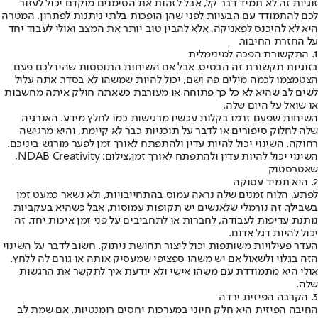
זוגיות זה לא תמיד דבר קל, אבל לזהות את הסימנים מוקדם יכול לעזור
לכם להתמודד עם הבעיות לפני שהן הופכות בלתי ניתנות לפתרון. המטרה
היא לא להיכנס לפאניקה, אלא להבין טוב יותר את המצב ואולי לעבוד יחד
על החזרת החיבור.
1. התקשורת הפכה למינימלית
בזוגיות תקשורת זה הבסיס. אבל אם השיחות התוססות שהיו לכם פעם
הצטמצמו לכמה מילים פה ושם, יכול להיות שמשהו לא בסדר. אתה עלול
לשים לב שהיא לא כל כך פתוחה או מעורבת כשאתה חולק איתה מחשבות
או שואל על היום שלה.
השיחות שפעם זרמו בקלות עכשיו מרגישות כמו לחלץ מידע. האנרגיה
שלה לחלוק סיפורים או לדבר על תוכניות כבר לא קיימת, והיא מרגישה
רחוקה. השינוי יכול להיות עדין ולהתפתח לאורך זמן לפער מורגש ביניכם.
השינוי יכול להיות עדין ולהתפתח לאורך זמן,צילום: NDAB Creativity,
שאטרסטוק
2. היא תמיד עסוקה
לפתע, הלוח זמנים שלה נראה עמוס בהתחייבויות, ולא נשאר כמעט זמן
בשבילך. זה נורמלי שלאנשים יש תקופות עמוסות, אבל כשהיא בעקביות
נותנת עדיפות לעבודה, לחברות או לתחביבים על פני זמן איכות יחד, זה
יכול להיות דגל אדום.
העדר פעילויות משותפות יכול ליצור תחושת ניתוק. חשוב לדבר על השינוי
הזה בגלוי ולשאול אם יש משהו ספציפי שמעסיק אותה או גורם לה ללחץ.
אולי היא מתמודדת עם משהו אישי ולא יודעת איך לתקשר את הרגשות
שלה.
3. הקרבה הפיזית ירדה
החיבה הפיזית היא חלק חיוני במערכות יחסים רומנטיות. אם שמת לב