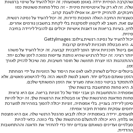
שהקרבה הפיזית ירדה באופן משמעותי, זה יכול להעיד על שינוי ברגשות
שלה. זה לא רק על אינטימיות מינית - זה כולל מחוות פשוטות כמו
חיבוקים, להחזיק ידיים, או אפילו לשבת קרוב.
כשצורות החיבה האלה הופכות נדירות, זה יכול להעיד על נסיגה רגשית.
עם זאת, חשוב לא לקפוץ למסקנות בלי לקחת בחשבון גורמים אחרים.
לחץ, בעיות בריאות או דאגות אישיות יכולים גם להוביל לירידה בחיבה
פיזית.
יכול להעיד על נסיגה רגשית,צילום: GettyImages
4. היא מבטלת תוכניות לעיתים קרובות
אם ביטול תוכניות איתך הופך לתבנית קבועה, זה יכול להעיד על משהו
יותר רציני. זה יכול להרגיש שהיא נותנת עדיפות נמוכה לזמן שלכם יחד.
ההתנהגות הזו יוצרת תחושה של חוסר חשיבות, מה שיכול להזיק לאורך
זמן.
ביטולים יכולים לשחוק לאט לאט את היסוד של הזוגיות על ידי הפחתת
הזמן שאתם מבלים יחד. חשוב לגשת לנושא הזה בלי להישמע מאשים, אלא
להתמקד בביטוי כמה אתה מעריך את הזמן המשותף שלכם.
5. היא פחות מתחשבת ברגשות שלך
אמפתיה והתחשבות הן אבני יסוד של כל זוגיות בריאה. אם היא נראית
פחות מודאגת מהרגשות שלך או מבטלת את הרגשות שלך, זה יכול להיות
סימן לירידה בעניין. בלי אמפתיה, זוגיות יכולה להפוך במהירות למערכת
יחסים עסקית וחסרת חיבור אמיתי.
לפעמים, ירידה באמפתיה יכולה לנבוע מהנטל הרגשי שלה. אם היא מוצפת
או בלחץ, היא יכולה להתעלם מהרגשות שלך בלי כוונה. כדאי להיות
סבלניים ועדינים כשאתם עובדים יחד כדי להחזיר את הדאגה וההתחשבות
ההדדית.