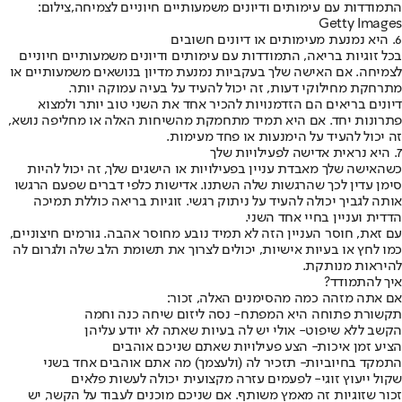
התמודדות עם עימותים ודיונים משמעותיים חיוניים לצמיחה,צילום:
Getty Images
6. היא נמנעת מעימותים או דיונים חשובים
בכל זוגיות בריאה, התמודדות עם עימותים ודיונים משמעותיים חיוניים
לצמיחה. אם האישה שלך בעקביות נמנעת מדיון בנושאים משמעותיים או
מתרחקת מחילוקי דעות, זה יכול להעיד על בעיה עמוקה יותר.
דיונים בריאים הם הזדמנויות להכיר אחד את השני טוב יותר ולמצוא
פתרונות יחד. אם היא תמיד מתחמקת מהשיחות האלה או מחליפה נושא,
זה יכול להעיד על הימנעות או פחד מעימות.
7. היא נראית אדישה לפעילויות שלך
כשהאישה שלך מאבדת עניין בפעילויות או הישגים שלך, זה יכול להיות
סימן עדין לכך שהרגשות שלה השתנו. אדישות כלפי דברים שפעם הרגשו
אותה לגביך יכולה להעיד על ניתוק רגשי. זוגיות בריאה כוללת תמיכה
הדדית ועניין בחיי אחד השני.
עם זאת, חוסר העניין הזה לא תמיד נובע מחוסר אהבה. גורמים חיצוניים,
כמו לחץ או בעיות אישיות, יכולים לצרוך את תשומת הלב שלה ולגרום לה
להיראות מנותקת.
איך להתמודד?
אם אתה מזהה כמה מהסימנים האלה, זכור:
תקשורת פתוחה היא המפתח
- נסה ליזום שיחה כנה וחמה
הקשב ללא שיפוט
- אולי יש לה בעיות שאתה לא יודע עליהן
הציע זמן איכות
- הצע פעילויות שאתם שניכם אוהבים
התמקד בחיוביות
- תזכיר לה (ולעצמך) מה אתם אוהבים אחד בשני
שקול ייעוץ זוגי
- לפעמים עזרה מקצועית יכולה לעשות פלאים
זכור שזוגיות זה מאמץ משותף. אם שניכם מוכנים לעבוד על הקשר, יש