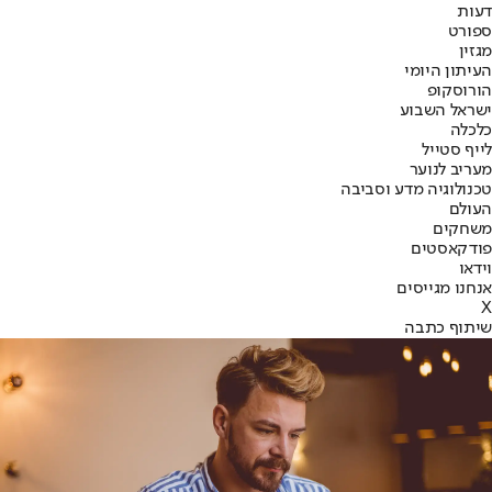
דעות
ספורט
מגזין
העיתון היומי
הורוסקופ
ישראל השבוע
כלכלה
לייף סטייל
מעריב לנוער
טכנולוגיה מדע וסביבה
העולם
משחקים
פודקאסטים
וידאו
אנחנו מגייסים
X
שיתוף כתבה