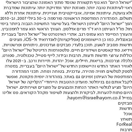
"ישראל היום" הוא גוף תקשורת שנוסד מתוך האמונה שהציבור הישראלי
ראוי לעיתונות טובה יותר, מאוזנת יותר ומדויקת יותר. עיתונות שמדברת
ולא צועקת. עיתונות אמינה, אובייקטיבית ועניינית. עיתונות אחרת וללא
תשלום. המהדורה המודפסת הראשונה פורסמה ב-30 ביולי 2007, וב-2010
הפך "ישראל היום" לעיתון הישראלי בעל שיעור החשיפה הגבוה ביותר בימי
חול. מו"ל העיתון היא ד"ר מרים אדלסון. העורך הראשי הוא עמר לחמנוביץ,
והעורך המייסד הוא עמוס רגב. אתרי האינטרנט של "ישראל היום" בעברית
ובאנגלית, כמו כן היישומונים (אפליקציות) לאנדרואיד ול-iOS, מציגים
חדשות מסביב לשעון, תוכן בלעדי, מבזקים ועדכונים, ניתוחים ופרשנויות,
וידיאו, פודקאסטים ושידורים חיים. פלטפורמות הדיגיטל של "ישראל היום"
כוללות ערוצי חדשות ודעות, תרבות ובידור, לייף סטייל, טכנולוגיה, ספורט,
כלכלה וצרכנות, בריאות, חיילים, אוכל, יהדות, תיירות ורכב. ב-2021 עלו
לאוויר האתר החדש והיישומון החדש של "ישראל היום" בעברית, במטרה
לספק לגולשים חוויה מהירה, עדכנית, בטוחה ונוחה. תכני המהדורה
המודפסת של העיתון זמינים גם באתר, במהדורה יומית מקוונת, ואפשר
לקבל אותם גם בניוזלטר. מועדון ההטבות הייחודי "הקליקה של ישראל
היום" מציע לגולשי האתר הנחות ומבצעים על מוצרים ושירותים. ישראל
היום פתוח להערות, לביקורת ולהצעות לשיפור מקהל הקוראים. פנו אלינו
במייל hayom@israelhayom.co.il.
מבזקים
חדשות
אוכל
תשחץ
ForReal
תרבות