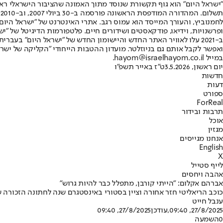
"ישראל היום" הוא גוף תקשורת שנוסד מתוך האמונה שהציבור הישראלי ראוי 
ת
ופרשנויות, וידיאו, פודקאסטים ושידורים חיים. פלטפורמות הדיגיטל של "ישרא
ב-2021 עלו לאוויר האתר החדש והיישומון החדש של "ישראל היום" בע
ואפשר לקבל אותם גם בניוזלטר. מועדון ההטבות הייחודי "הקליקה של ישרא
במייל hayom@israelhayom.co.il.
יום ראשון, 3.5.2026
ט"ז באייר תשפ"ו
חדשות
דעות
ספורט
ForReal
תרבות ובידור
אוכל
מגזין
אנחנו מגייסים
English
X
לייף סטייל
אהבה ויחסים
אברהם אקלום: "הייתי קורבן, מתפלל כבר להיות גרוש"
כוכב הריאליטי חזר אחורה וציין בסטורי באינסטגרם שנה לחתונה הזכורה של
ענבל חייט
27/8/2025, 09:40
,עודכן
27/8/2025, 09:40
0
השמעה