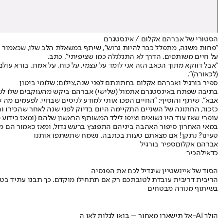
הסטורי של אברהם אקלום / אינסטגרם
"פחות משנה, מתפלל כבר להיות גרוש", שיתף במשאלת הלב שלו, שכאמור 
על חיים משותפים. הדרך לא התגלגלה כמו שציפיתי", כתב.
(לכאורה)".
ספיר בורגיל ואברהם אקלום בחתונתם לפני שנה,צילום: שלומי ביטון
בתיבה שפתח באינסטגרם אתמול (שלישי) אברהם ביקש מהעוקבים שלו לשתף 
אבא", שיתף והוסיף: "החיים הפכו אותי למודע לניסים שבחיי. לפעמים מה 
כזכור, החתונה של השניים התקיימה היום בדיוק לפני שנה לאחר שהכירו ו
עופרי שאז עוד היו נשואים וציפו לילד המשותף הראשון שלהם (ומאז כידו
במאי האחרון סיפור האהבה ביניהם התפוצץ ברעש גדול, ומאז כאמור הם
טעינו? נתקן! אם מצאתם טעות בכתבה, נשמח שתשתפו אותנו
אברהם אקלום
ספיר בורגיל
כדאי
להכיר
הסוד של איינשטיין שיגדיל לכם את הפנסיה
הריבית דריבית עובדת לטובתכם רק אם תתחילו מוקדם. כך תבנו עתיד בט
בשיתוף מנורה מבטחים
אל תישארו מאחור – בואו לגלות לאן ה-AI הולך