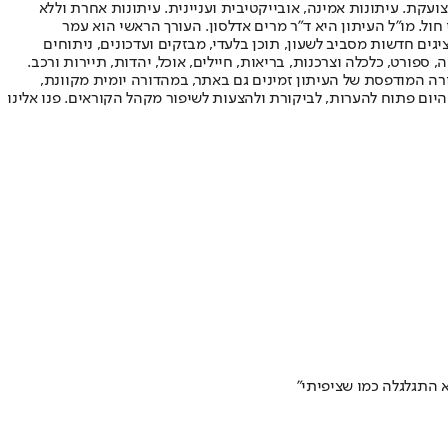
ועקת. עיתונות אמינה, אובייקטיבית ועניינית. עיתונות אחרת וללא
עור החשיפה הגבוה ביותר בימי חול. מו"ל העיתון היא ד"ר מרים אדלסון. העורך הראשי הוא עמר
 והעורך המייסד הוא עמוס רגב. אתרי האינטרנט של "ישראל היום" בעברית ובאנגלית, כמו כן היישומונים (אפליקציות) לאנדרואיד ול-iOS, מציגים חדשות מסביב לשעון, תוכן בלעדי, מבזקים ועדכונים, ניתוחים
, ספורט, כלכלה וצרכנות, בריאות, חיילים, אוכל, יהדות, תיירות ורכב.
דורה המודפסת של העיתון זמינים גם באתר, במהדורה יומית מקוונת,
היום פתוח להערות, לביקורת ולהצעות לשיפור מקהל הקוראים. פנו אלינו
א התגלגלה כמו שציפיתי"