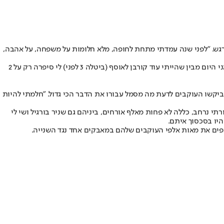
רגש. "לפני שנה עמדתי מתחת לחופה, מלא חלומות על משפחה, על אהבה,
"אבל דווקא מתוך הכאב הזה אני לומד על עצמי, על כוח, על אמת. בורא עולם לא טועה, וגם אם הדרך לא קלה אני מאמין שזה לוקח אותי למקום הנכון. אני היום מבין שהייתי עוד קורבן לאוסף (ביטלה 3 לפני) לי סיפרה רק על 2
יקשו העוקבים לדעת מה מסמל עבורו את הדבר הכי גדול. "חלמתי להיות
 נרחב, כללה לא פחות מאלף אורחים, ביניהם גם שניר בורגיל ושי לי
היו בסכסוך איתם.
פים את מאות אלפי העוקבים שלהם במאבקים אחד נגד השנייה.