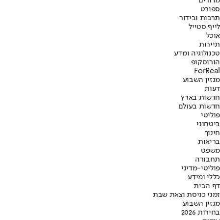
מדורים
ספורט
תרבות ובידור
לייף סטייל
אוכל
תיירות
טכנולוגיה ומדע
הורוסקופ
ForReal
מגזין השבוע
דעות
חדשות בארץ
חדשות בעולם
פוליטי
ביטחוני
חינוך
בריאות
משפט
תחבורה
פוליטי-מדיני
כללי ומידע
דף הבית
זמני כניסת וצאת שבת
מגזין השבוע
בחירות 2026