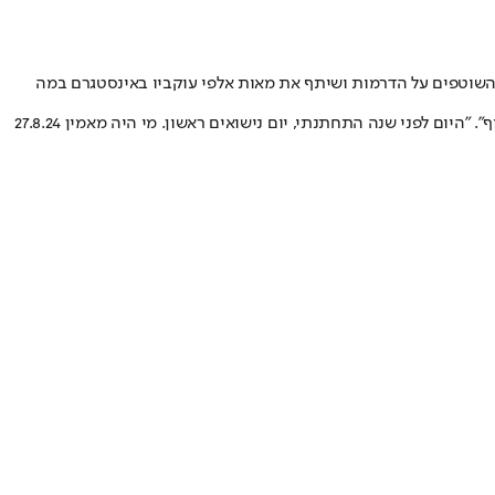
השוטפים על הדרמות ושיתף את מאות אלפי עוקביו באינסטגרם במה
"היום זה סוג של יום עצוב ושמח בשבילי", כתב ליותר מ-64 אלף עוקביו בפוסט קצר שהעלה בערוץ האינסטגרם הפרטי שפתח ונקרא "כל האמת בפרצוף". "היום לפני שנה התחתנתי, יום נישואים ראשון. מי היה מאמין 27.8.24