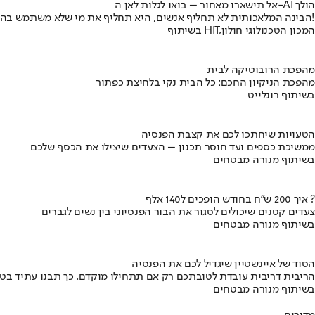
אל תישארו מאחור – בואו לגלות לאן ה-AI הולך
הבינה המלאכותית לא תחליף אנשים, היא תחליף את מי שלא משתמש בה!
בשיתוף HIT,המכון הטכנולוגי חולון
מהפכת הרובוטיקה לבית
מהפכת הניקיון החכם: כל הבית נקי בלחיצת כפתור
בשיתוף רונלייט
הטעויות שיחתכו לכם את קצבת הפנסיה
ממשיכת כספים ועד חוסר תכנון – הצעדים שיצילו את הכסף שלכם
בשיתוף מנורה מבטחים
איך 200 ש"ח בחודש הופכים ל140 אלף ?
צעדים קטנים שיכולים לסגור את הבור הפנסיוני בין נשים לגברים
בשיתוף מנורה מבטחים
הסוד של איינשטיין שיגדיל לכם את הפנסיה
הריבית דריבית עובדת לטובתכם רק אם תתחילו מוקדם. כך תבנו עתיד בט
בשיתוף מנורה מבטחים