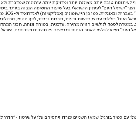
לעיתונות טובה יותר, מאוזנת יותר ומדויקת יותר. עיתונות שמדברת ולא צ
שלום. המהדורה המודפסת הראשונה פורסמה ב-30 ביולי 2007, וב-2010 הפך "ישראל היום" לעיתון הישראלי בעל שי
לחמנוביץ,
ל היום" כוללות ערוצי חדשות ודעות, תרבות ובידור, לייף סטייל, טכנולוגיה
ברית, במטרה לספק לגולשים חוויה מהירה, עדכנית, בטוחה ונוחה. תכני המה
ל היום" מציע לגולשי האתר הנחות ומבצעים על מוצרים ושירותים. ישראל 
ו עם ספיר בורגיל, שמאז השניים נפרדו ויחסיהם עלו על שרטון • "הדרך ל