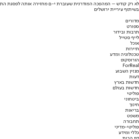
לא רק קודש – המהפכה המודרנית שעוברת י-ם מחזירה אותה לפסגת התי
בשיתוף עיריית ירושלים
מדורים
ספורט
תרבות ובידור
לייף סטייל
אוכל
תיירות
טכנולוגיה ומדע
הורוסקופ
ForReal
מגזין השבוע
דעות
חדשות בארץ
חדשות בעולם
פוליטי
ביטחוני
חינוך
בריאות
משפט
תחבורה
פוליטי-מדיני
כללי ומידע
דף הבית