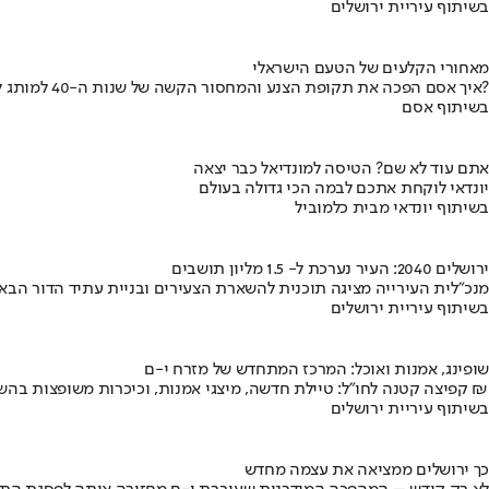
בשיתוף עיריית ירושלים
מאחורי הקלעים של הטעם הישראלי
איך אסם הפכה את תקופת הצנע והמחסור הקשה של שנות ה-40 למותג לאומי?
בשיתוף אסם
אתם עוד לא שם? הטיסה למונדיאל כבר יצאה
יונדאי לוקחת אתכם לבמה הכי גדולה בעולם
בשיתוף יונדאי מבית כלמוביל
ירושלים 2040: העיר נערכת ל- 1.5 מליון תושבים
מנכ"לית העירייה מציגה תוכנית להשארת הצעירים ובניית עתיד הדור הבא
בשיתוף עיריית ירושלים
שופינג, אמנות ואוכל: המרכז המתחדש של מזרח י-ם
קפיצה קטנה לחו"ל: טיילת חדשה, מיצגי אמנות, וכיכרות משופצות בהשקעה של 100 מיליון ₪
בשיתוף עיריית ירושלים
כך ירושלים ממציאה את עצמה מחדש