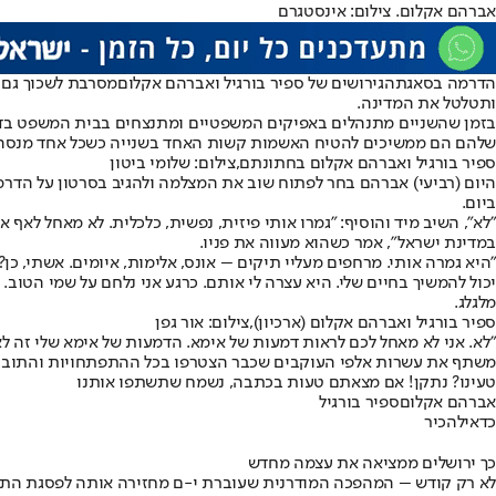
אברהם אקלום. צילום: אינסטגרם
הדרמה בסאגת
הגירושים של ספיר בורגיל ואברהם אקלום
מסרבת לשכוך גם 
ותטלטל את המדינה.
בזמן שהשניים מתנהלים באפיקים המשפטיים ומתנצחים בבית המשפט בדרך
שלהם הם ממשיכים להטיח האשמות קשות האחד בשנייה כשכל אחד מנסה 
ספיר בורגיל ואברהם אקלום בחתונתם,צילום: שלומי ביטון
היום (רביעי) אברהם בחר לפתוח שוב את המצלמה ולהגיב בסרטון על הד
ביום.
"לא", השיב מיד והוסיף: "גמרו אותי פיזית, נפשית, כלכלית. לא מאחל לאף 
במדינת ישראל", אמר כשהוא מעווה את פניו.
"היא גמרה אותי. מרחפים מעליי תיקים – אונס, אלימות, איומים. אשתי, כן
יכול להמשיך בחיים שלי. היא עצרה לי אותם. כרגע אני נלחם על שמי הטוב.
מלגלג.
ספיר בורגיל ואברהם אקלום (ארכיון),צילום: אור גפן
"לא. אני לא מאחל לכם לראות דמעות של אימא. הדמעות של אימא שלי זה ל
משתף את עשרות אלפי העוקבים שכבר הצטרפו בכל ההתפתחויות והתובנו
טעינו? נתקן! אם מצאתם טעות בכתבה, נשמח שתשתפו אותנו
אברהם אקלום
ספיר בורגיל
כדאי
להכיר
כך ירושלים ממציאה את עצמה מחדש
לא רק קודש – המהפכה המודרנית שעוברת י-ם מחזירה אותה לפסגת התי