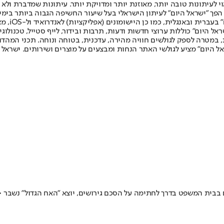
לעיתונות טובה יותר, מאוזנת יותר ומדויקת יותר. עיתונות שמדברת ולא צ
שלום. המהדורה המודפסת הראשונה פורסמה ב-30 ביולי 2007, וב-2010 הפך "ישראל היום" לעיתון הישראלי בעל שי
לחמנוביץ,
ל היום" כוללות ערוצי חדשות ודעות, תרבות ובידור, לייף סטייל, טכנולוגיה
ברית, במטרה לספק לגולשים חוויה מהירה, עדכנית, בטוחה ונוחה. תכני המה
ל היום" מציע לגולשי האתר הנחות ומבצעים על מוצרים ושירותים. ישראל 
בית המשפט בדרך לחתימה על הסכם גירושים, יוצא "האח הגדול" נשבר • "א