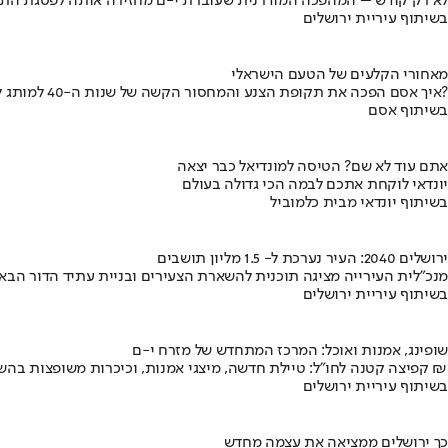
לא רק קודש – המהפכה המודרנית שעוברת י-ם מחזירה אותה לפסגת התי
בשיתוף עיריית ירושלים
מאחורי הקלעים של הטעם הישראלי
איך אסם הפכה את תקופת הצנע והמחסור הקשה של שנות ה-40 למותג לאומי?
בשיתוף אסם
אתם עוד לא שם? הטיסה למונדיאל כבר יצאה
יונדאי לוקחת אתכם לבמה הכי גדולה בעולם
בשיתוף יונדאי מבית כלמוביל
ירושלים 2040: העיר נערכת ל- 1.5 מליון תושבים
מנכ"לית העירייה מציגה תוכנית להשארת הצעירים ובניית עתיד הדור הבא
בשיתוף עיריית ירושלים
שופינג, אמנות ואוכל: המרכז המתחדש של מזרח י-ם
קפיצה קטנה לחו"ל: טיילת חדשה, מיצגי אמנות, וכיכרות משופצות בהשקעה של 100 מיליון ₪
בשיתוף עיריית ירושלים
כך ירושלים ממציאה את עצמה מחדש