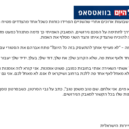
שבועות ארוכים אחרי שהשניים הפרידו כוחות כשכל אחד מהצדדים מטיח
 לחתימה על הסכם גירושים, המאבק האמיתי כך נדמה מתנהל כמעט מדי 
להוכיח שהצדק איתו והצד השני מסלף את האמת.
רמה - "לא מעייף אותך להתעסק בזה כל היום?" פתח אברהם את הסטורי 
אחד ולאף אחת פה, שלא הקרוב שלך, אח שלך, דוד שלך, בעלך, ידיד שלך יעבו
? אשתי השאירה אותי בחובות כמובן. פשוט אומנות. אני קורא לזה אומנות 
 לא מאחל לאף אחד פה ללכת ברחוב ושיקראו לו אנס. לא מאחל לכם. אני גם 
א מים. אני אלחם. שם טוב משמן טוב", כתב על גבי הסרטון, כשבסרטון נ
ת שלו בכל הקשור למאבק הגירושים.
ירות הישראלית