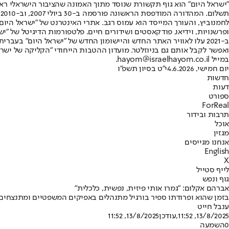
"ישראל היום" הוא גוף תקשורת שנוסד מתוך האמונה שהציבור הישראלי ראוי 
ת
ופרשנויות, וידיאו, פודקאסטים ושידורים חיים. פלטפורמות הדיגיטל של "ישרא
ב-2021 עלו לאוויר האתר החדש והיישומון החדש של "ישראל היום" בע
ואפשר לקבל אותם גם בניוזלטר. מועדון ההטבות הייחודי "הקליקה של ישרא
במייל hayom@israelhayom.co.il.
יום חמישי, 4.6.2026
י"ט בסיון תשפ"ו
חדשות
דעות
ספורט
ForReal
תרבות ובידור
אוכל
מגזין
אנחנו מגייסים
English
X
לייף סטייל
גוף ונפש
אברהם אקלום: "גמרו אותי פיזית, נפשית, כלכלית"
בזמן שהוא ופרודתו ספיר בורגיל מתנהלים באפיקים המשפטיים ומתנצחים ב
ענבל חייט
13/8/2025, 11:52
,עודכן
13/8/2025, 11:52
0
השמעה