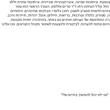
ועקת. עיתונות אמינה, אובייקטיבית ועניינית. עיתונות אחרת וללא
עור החשיפה הגבוה ביותר בימי חול. מו"ל העיתון היא ד"ר מרים אדלסון. העורך הראשי הוא עמר
 והעורך המייסד הוא עמוס רגב. אתרי האינטרנט של "ישראל היום" בעברית ובאנגלית, כמו כן היישומונים (אפליקציות) לאנדרואיד ול-iOS, מציגים חדשות מסביב לשעון, תוכן בלעדי, מבזקים ועדכונים, ניתוחים
, ספורט, כלכלה וצרכנות, בריאות, חיילים, אוכל, יהדות, תיירות ורכב.
דורה המודפסת של העיתון זמינים גם באתר, במהדורה יומית מקוונת,
היום פתוח להערות, לביקורת ולהצעות לשיפור מקהל הקוראים. פנו אלינו
ני לא יכול להמשיך בחיים שלי"