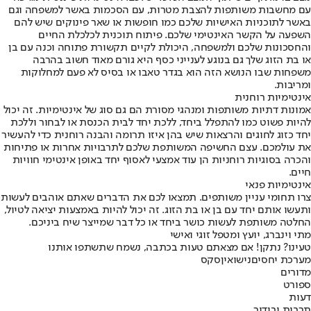
עם מחשבות משותפות להצבת מטרות, עם הסכמות באשר למשפחה וגם
באשר לתוכניות האישיות שלכם כמו חופשות או שאר פינוקים שיש להם
השפעה על הקשר האינטימי שלכם. פיתוח תוכנית לכלכלת החיים
והחסכונות שלכם ולמשפחה, היכולת לקיים תקשורת פתוחה וכנה עם בן
או בת הזוג שלך גם בנוגע לענייני כסף היא גורם מאוד חשוב בהרבה
משפחות שבו הנושא הזה הוא בגדר טאבו או בסיס לא פעם למחלוקות
ומריבות.
אינטימיות רוחנית
אמונות דתיות משותפות ומנהגי מסורת הם גם סוג של אינטימיות. זה יכול
להיות פשוט כמו להתפלל ביחד, ללכת יחד לבית הכנסת או לבחור וללכת
יחד כזוג לחוגים והרצאות שיש בהן איזו תרומה והבנה רוחנית כדי להעשיר
את עולמכם. עצם החשיפה המשותפת שלכם לתרבויות אחרות או פתיחות
והכרה בסוגיות רוחניות הן עוד אמצעי לאסוף יחד באופן אינטימי חוויות
חיים.
אינטימיות פנאי
צרו תחומי עניין משותפים. תמצאו לכם את הדברים שאתם אוהבים לעשות
ותעשו אותם יחד עם בן או בת הזוג. זה יכול להיות באמצעות יציאה לטיול,
החלטה משותפת לעשות כושר ביחד או כל דבר שמייצר שיח ביניכם.
מתי וינברג, יועץ ומטפל זוגי ואישי
טעינו? נתקן! אם מצאתם טעות בכתבה, נשמח שתשתפו אותנו
מערכת יחסים
נישואין
סקס
מדורים
ספורט
דעות
תרבות ובידור