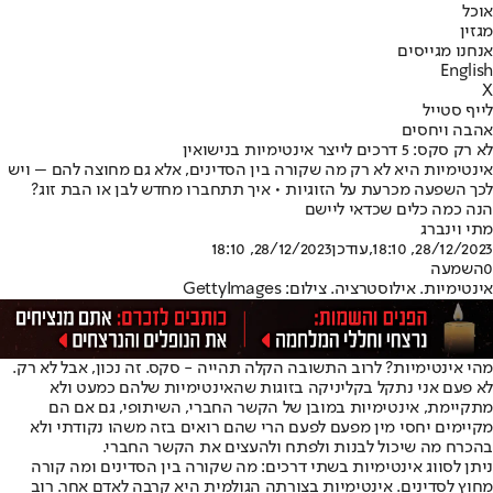
אוכל
מגזין
אנחנו מגייסים
English
X
לייף סטייל
אהבה ויחסים
לא רק סקס: 5 דרכים לייצר אינטימיות בנישואין
אינטימיות היא לא רק מה שקורה בין הסדינים, אלא גם מחוצה להם – ויש
לכך השפעה מכרעת על הזוגיות • איך תתחברו מחדש לבן או הבת זוג?
הנה כמה כלים שכדאי ליישם
מתי וינברג
28/12/2023, 18:10
,עודכן
28/12/2023, 18:10
0
השמעה
אינטימיות. אילוסטרציה. צילום: GettyImages
מהי אינטימיות? לרוב התשובה הקלה תהייה - סקס. זה נכון, אבל לא רק.
לא פעם אני נתקל בקליניקה בזוגות שהאינטימיות שלהם כמעט ולא
מתקיימת, אינטימיות במובן של הקשר החברי, השיתופי, גם אם הם
מקיימים יחסי מין מפעם לפעם הרי שהם רואים בזה משהו נקודתי ולא
בהכרח מה שיכול לבנות ולפתח ולהעצים את הקשר החברי.
ניתן לסווג אינטימיות בשתי דרכים: מה שקורה בין הסדינים ומה קורה
מחוץ לסדינים. אינטימיות בצורתה הגולמית היא קרבה לאדם אחר. רוב