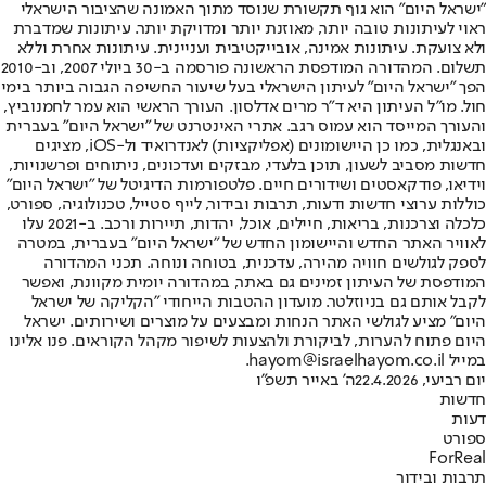
"ישראל היום" הוא גוף תקשורת שנוסד מתוך האמונה שהציבור הישראלי
ראוי לעיתונות טובה יותר, מאוזנת יותר ומדויקת יותר. עיתונות שמדברת
ולא צועקת. עיתונות אמינה, אובייקטיבית ועניינית. עיתונות אחרת וללא
תשלום. המהדורה המודפסת הראשונה פורסמה ב-30 ביולי 2007, וב-2010
הפך "ישראל היום" לעיתון הישראלי בעל שיעור החשיפה הגבוה ביותר בימי
חול. מו"ל העיתון היא ד"ר מרים אדלסון. העורך הראשי הוא עמר לחמנוביץ,
והעורך המייסד הוא עמוס רגב. אתרי האינטרנט של "ישראל היום" בעברית
ובאנגלית, כמו כן היישומונים (אפליקציות) לאנדרואיד ול-iOS, מציגים
חדשות מסביב לשעון, תוכן בלעדי, מבזקים ועדכונים, ניתוחים ופרשנויות,
וידיאו, פודקאסטים ושידורים חיים. פלטפורמות הדיגיטל של "ישראל היום"
כוללות ערוצי חדשות ודעות, תרבות ובידור, לייף סטייל, טכנולוגיה, ספורט,
כלכלה וצרכנות, בריאות, חיילים, אוכל, יהדות, תיירות ורכב. ב-2021 עלו
לאוויר האתר החדש והיישומון החדש של "ישראל היום" בעברית, במטרה
לספק לגולשים חוויה מהירה, עדכנית, בטוחה ונוחה. תכני המהדורה
המודפסת של העיתון זמינים גם באתר, במהדורה יומית מקוונת, ואפשר
לקבל אותם גם בניוזלטר. מועדון ההטבות הייחודי "הקליקה של ישראל
היום" מציע לגולשי האתר הנחות ומבצעים על מוצרים ושירותים. ישראל
היום פתוח להערות, לביקורת ולהצעות לשיפור מקהל הקוראים. פנו אלינו
במייל hayom@israelhayom.co.il.
יום רביעי, 22.4.2026
ה' באייר תשפ"ו
חדשות
דעות
ספורט
ForReal
תרבות ובידור