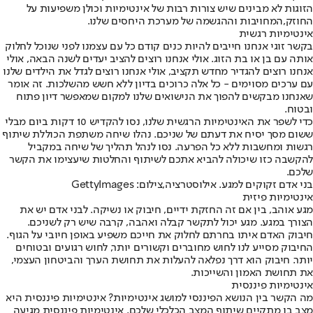
הזוגות לא מבינים שיש צורות רבות של אינטימיות וכולן משפיעות על
החוזק,
המחויבות וההגשמה של מערכת היחסים שלנו
.
אינטימיות רגשית
בקשר זוגי אנחנו חייבים להיות כנים קודם כל עם עצמנו לפני שנוכל לחלוק
אותה עם בן או בת הזוג. אולי אנחנו רוצים להציב יעדים לשנה הבאה, אולי
אנחנו רוצים להגדיר מחדש תקציב, אולי אנחנו רוצים לגדל את הילדים שלנו
עם ערכים מסוימים - כל אלה כרוכים בדיון ללא חשש מהשלכות. זה אומר
שאנחנו מבקשים להפוך את הנישואים שלנו למקום שמאפשר דיון פתוח
ובטוח.
כדי לשפר את האינטימיות הרגשית שלנו, נסו להקדיש 10 דקות ביום מבלי
ששום מסך יסיח את דעתם של שניכם. נהלו שיחה משתפת הכוללת שיתוף
רגשות ומחשבות ללא כל הפרעה. נסו לנהל תהליך של שיחה במקביל
להקשבה כזו שיכולה להביא אתכם לשיתוף והחלטות שיעצימו את הקשר
שלכם.
בני אדם זקוקים למגע. אילוסטרציה,צילום: GettyImages
אינטימיות פיזית
מגע אוהב, בין אם זה החזקת ידיים, חיבוק או נשיקה. לבני אדם יש את
הצורך במגע. מגע יכול לתקשר קבלה ואהבה, קרבה שיש רק לשניכם.
חיבוק האדם איתו בחרתם לחלוק את חייכם משפיע באופן חיובי על הגוף.
החיבוק מסייע לנו לחוש מחוברים וקשורים יותר, לחוש רגועים ובטוחים
יותר. חיבוק הוא דרך נפלאה להעלות את תחושת הערך והביטחון העצמי,
את תחושת האמון והשייכות.
אינטימיות פיננסית
מה הקשר בין הנושא הפיננסי למושג אינטימיות? אינטימיות פיננסית היא
מצב בו מתקיים שיתוף המצב הכלכלי שלכם. אינטימיות פיננסית מגיעה