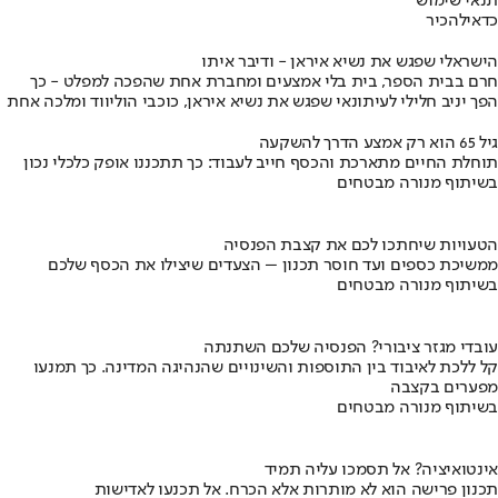
תנאי שימוש
כדאי
להכיר
הישראלי שפגש את נשיא איראן - ודיבר איתו
חרם בבית הספר, בית בלי אמצעים ומחברת אחת שהפכה למפלט - כך
הפך יניב חלילי לעיתונאי שפגש את נשיא איראן, כוכבי הוליווד ומלכה אחת
גיל 65 הוא רק אמצע הדרך להשקעה
תוחלת החיים מתארכת והכסף חייב לעבוד: כך תתכננו אופק כלכלי נכון
בשיתוף מנורה מבטחים
הטעויות שיחתכו לכם את קצבת הפנסיה
ממשיכת כספים ועד חוסר תכנון – הצעדים שיצילו את הכסף שלכם
בשיתוף מנורה מבטחים
עובדי מגזר ציבורי? הפנסיה שלכם השתנתה
קל ללכת לאיבוד בין התוספות והשינויים שהנהיגה המדינה. כך תמנעו
מפערים בקצבה
בשיתוף מנורה מבטחים
אינטואיציה? אל תסמכו עליה תמיד
תכנון פרישה הוא לא מותרות אלא הכרח. אל תכנעו לאדישות