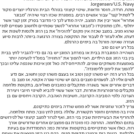
Jorgensen/U.S. Navy
מתח, חרדה, חוסר וודאות, שינוי קיצוני בנוהלי הבית והרגליו יוצרים מקור
ל"לפתיל קצר" עבור אנשים רבים. במסגרת שכזו רצוי שיהיה "מבוגר
אחראי" אשר יבין את המצב, יהיה מודע לכך כי מדובר בפרק זמן קצר אשר
יחלוף , ולכן מתפקידו כ"מבוגר אחראי" לנשוך שפתיים ולחשוב פעמיים לפני
שהוא מגיב. במצב שכזה אין מקום "להוכיח" את בן הזוג ולנסות לשנות את
דעתו, אלא לעזור לו לעבור את התקופה בצורה הרגועה ביותר, לרבות סיוע
ועזרה שאינה מורגל בה בימים כהרגלם.
בכל רע יש גם טוב
השהייה המוגברת בבית או במרחב המוגן יש בה גם כדי להגביר לחץ בבית
בין בני הזוג וגם הילדים, ראוי להפוך את “החוויה” בממ”ד לנעימה יותר
באמצעות משחקים שונים, להתייחס לזה כאל זמן איכות שנכפה עלינו ובכך
“להפוך את לימון ללימונדה”.
בכל הרע הזה יש משהו קטן וטוב או בעצם משהו קטן וחשוב, אם נדע
לשים אליו לב. לפעמים מצבים בהם יש שינוי שגרה אקוטי, או מצב בו
דברים אחרים אשר בשגרה מתקבלים כמובנים מאליהם, בתקופת מלחמה
מקבלים פרופורציות אחרות, דבר אשר עשוי להביא לשינוי חיובי ויצירת
הערכה כלפי הסביבה הקרובה, חשיבות האהבה, הקרבה ויחסים עם בן
הזוג.
צריך לזכור שזוגיות אשר לא ממש שרדה בימים כתיקונם,
והיו בה מתחים וחוסר תקשורת, עלולה בזמן לחץ גובר, מתח ומלחמה,
להחריף את הבעייתיות שבין בני הזוג, ואף לגרור למצב קיצוני של לגירושים
בתום המלחמה. החרפה כזו מוכרת גם ממצבים אחרים שדורשים אורך
רוח, כאלו אשר מתקיימים בתקופות אחרות כמו: התמודדות עם בעיות
כלכליות, בניית בית וכמובן תקופת חגים, בהם בני הזוג מוצאים את עצמם