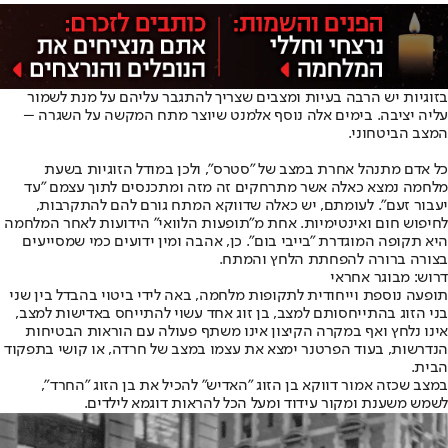
בזוגיות יש הרבה בעיות ומצבים שצריך להתגבר עליהם על מנת לשמור
עליה יציבה. בימים אלה נוסף אלמנט שיוצר מתח המקשה על השגרה –
המצב הביטחוני.
כל אדם מתנהל אחרת במצב של "סטרס", ולכן במודל הזוגיות בשעת
מלחמה נמצא כאלה אשר מתרחקים זה מזה ומתכנסים לתוך עצמם "עד
יעבור זעם". לעומתם, יש כאלה שדווקא המתח גורם להם להתקרבות,
לחיפוש חום ואינטימיות. אחת מ"תופעות הלוואי" הידועות לאחר המלחמה
היא תקופה המוגדרת "בייבי בום". כן, אהבה ומין ידועים כמי שמסייעים
בצורה ברורה להפחתת הלחץ והמתח.
דרוש: מבוגר אחראי
תופעה נוספת וייחודית לתקופות מלחמה, באה לידי ביטוי בהבדל בין שני
בני הזוג בהתייחסותם למצב, בן זוג אחד עשוי להתייחס באדישות למצב,
אינו נלחץ ואף במקרה הקיצון אינו משתף פעולה עם הוראות הבטיחות
הנדרשות, בעוד הפרטנר ימצא את עצמו במצב של חרדה, או קושי בתפקוד
הבית.
במצב שכזה אמור דווקא בן הזוג "האדיש" להכיל את בן הזוג "החרד",
לשמש משענת ומקור עידוד ומעל הכל להראות דוגמא לילדים.