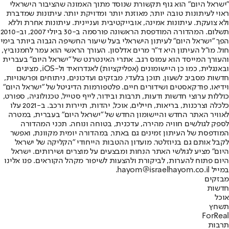
"ישראל היום" הוא גוף תקשורת שנוסד מתוך האמונה שהציבור הישראלי
ראוי לעיתונות טובה יותר, מאוזנת יותר ומדויקת יותר. עיתונות שמדברת
ולא צועקת. עיתונות אמינה, אובייקטיבית ועניינית. עיתונות אחרת וללא
תשלום. המהדורה המודפסת הראשונה פורסמה ב-30 ביולי 2007, וב-2010
הפך "ישראל היום" לעיתון הישראלי בעל שיעור החשיפה הגבוה ביותר בימי
חול. מו"ל העיתון היא ד"ר מרים אדלסון. העורך הראשי הוא עמר לחמנוביץ,
והעורך המייסד הוא עמוס רגב. אתרי האינטרנט של "ישראל היום" בעברית
ובאנגלית, כמו כן היישומונים (אפליקציות) לאנדרואיד ול-iOS, מציגים
חדשות מסביב לשעון, תוכן בלעדי, מבזקים ועדכונים, ניתוחים ופרשנויות,
וידיאו, פודקאסטים ושידורים חיים. פלטפורמות הדיגיטל של "ישראל היום"
כוללות ערוצי חדשות ודעות, תרבות ובידור, לייף סטייל, טכנולוגיה, ספורט,
כלכלה וצרכנות, בריאות, חיילים, אוכל, יהדות, תיירות ורכב. ב-2021 עלו
לאוויר האתר החדש והיישומון החדש של "ישראל היום" בעברית, במטרה
לספק לגולשים חוויה מהירה, עדכנית, בטוחה ונוחה. תכני המהדורה
המודפסת של העיתון זמינים גם באתר, במהדורה יומית מקוונת, ואפשר
לקבל אותם גם בניוזלטר. מועדון ההטבות הייחודי "הקליקה של ישראל
היום" מציע לגולשי האתר הנחות ומבצעים על מוצרים ושירותים. ישראל
היום פתוח להערות, לביקורת ולהצעות לשיפור מקהל הקוראים. פנו אלינו
במייל hayom@israelhayom.co.il.
מבזקים
חדשות
אוכל
תשחץ
ForReal
תרבות