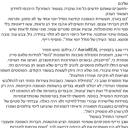
שלכם
•
חושבים שאתם יודעים כל מה שקרה בעשור האחרון? היכנסו לחידון
העשור הענק
"גם בארץ, תעשיית האופנה קידשה מודל יופי אחד עד לא מזמן, ותרמה
לנזק חברתי עצום. נערות ונשים לא אהבו איך הן נראות, עשו דיאטות בלי
סוף והיו מתוסכלות. עכשיו אנחנו סוגרים עשור, ואני שמח לראות שיש
באמת שינוי אותנטי. אידיאל היופי היום לא תלוי במידה, גיל, צבע עור, גובה
ומוצא. נגמר העידן של מודל יופי אחד", מוסיף רייף.
ריי שגב בקמפיין AerieREAL // צילום: מוש תמיר
ריי שגב, דוגמנית ו
מנהלת סוכנות הדוגמנות "ג'וסי" למידות פלאס סייז
,
אומרת כי, "פייסבוק, ובשנים האחרונות האינסטגרם, האיצו את השינוי.
נשים החלו להעלות פוסטים, להגיב לדברים שלא מצאו חן בעיניהם וזה
עורר שיח ציבורי, מה שלא היה ניתן לעשות בעשור הקודם. הפוסטים חשפו
מציאות לא תקינה ועוררו מודעות".
עוד מספרת שגב כי, "בתחילת העשור, כשבנות צעירות כמוני רצו להתלבש
אופנתי וטרנדי, לא יכולנו למצוא בגדים ברשתות האופנה הקיימות. היה רק
את 'מתאים לי' ואת רשת 'עונות', והבגדים בחנויות אלו לא התאימו לנו
מבחינת הסטייל. בנוסף, חיפשתי לראות בפרסומות שונות
דוגמניות
במידות שלי
שיהיו עבורי מודל לחיקוי ולא היה כאלה. עבדתי על סטים של
צילומים כמעצבת תפאורה וראיתי דוגמניות שהגיעו לימי צילומים ואמרו
להן שהן לא מספיק רזות".
"השינוי התחיל בשטח"
שגב ורייף מסכימים ששינוי המגמה הגיע מהשטח, חברות האופנה ומעצבי
העל לא היו משתנים אם לא הייתה דרישה לכך. "נשים גורמות לחברות