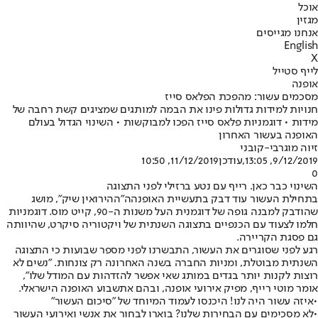
אוכל
מגזין
אנחנו מגייסים
English
X
לייף סטייל
אופנה
מסכמים עשור: מהפכת הפלאס סייז
חנויות למידות גדולות פינו את הבמה למותגים שמציגים קשת רחבה של
מידות • דוגמניות פלאס סייז הפכו למבוקשות • השינוי הגדול בעולם
האופנה בעשור האחרון
זיוה מוגרבי-קובני
9/12/2019, 13:05
,עודכן
11/12/2019, 10:50
0
השינוי כבר כאן. רייף עם נטע ברזילי לפני התצוגה
בתחילת העשור עוד דבק ב
תעשיית האופנה
ה"ההירואין שיק", מושג
שהודבק למבנה גופה של דוגמנית העל משנות ה-90, קייט מוס. דוגמניות
חלמו לצעוד עם הכנפיים בתצוגה השנתית של ויקטוריה סיקרט, שהיוותה
גם פסגת הקריירה.
רגע לפני שסוגרים את העשור, התבשרנו לפני מספר שבועות כי התצוגה
השנתית מבוטלת, ומניות החברה בשנה האחרונה רק צונחות. "נשים לא
רוצות לקנות יותר בגדים במותג שאי אפשר להזדהות עם המודל שלו",
אומר מוטי רייף, מפיק אירועי אופנה, ובהם את
שבוע האופנה הישראלי
.
•
איזה עשור היה לנו! היכנסו לעמוד המיוחד של "סיכום העשור"
•
לא מסכימים עם הבחירות שלנו? בוארו לבחור את אנשי ואירועי העשור