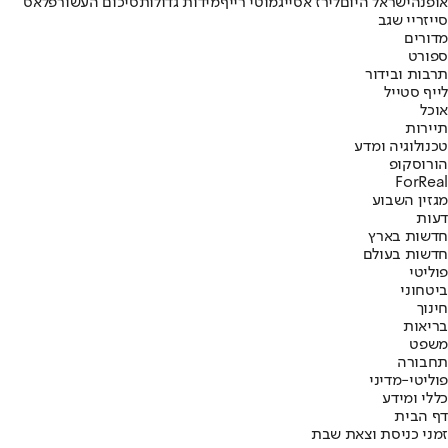
אופנה
ישראל היום
לירז אסייג
מוטי רייף
מידות גדולות
סיכום העשור
פלאס
סייז
ריי שגב
מדורים
ספורט
תרבות ובידור
לייף סטייל
אוכל
תיירות
טכנולוגיה ומדע
הורוסקופ
ForReal
מגזין השבוע
דעות
חדשות בארץ
חדשות בעולם
פוליטי
ביטחוני
חינוך
בריאות
משפט
תחבורה
פוליטי-מדיני
כללי ומידע
דף הבית
זמני כניסת וצאת שבת