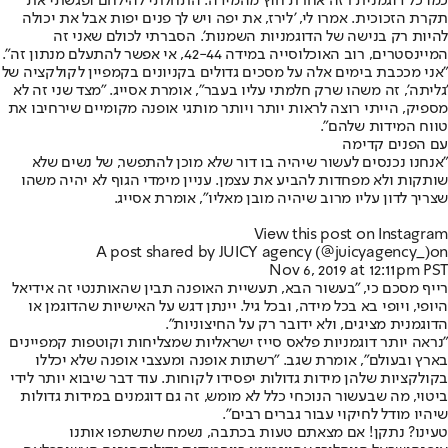
כמו כל דוגמנית רזה אחרת חוץ מהמידה. התחלתי להילחם ופגשתי את
תקרת הזכוכית. אמרו לי, 'לירז, את יפה ויש לך פנים יפות אבל את יכולה
להיות רק בנישה של הדוגמניות השמנות'. הסברתי לכולם שאני זה
המיינסטרים, רוב האוכלוסייה במידה 42-44, אי אפשר להתעלם מנתון זה".
"אני מככבת בימים אלה על מסכים גדולים בקניונים ב
קמפיין לקולקציה של
'גליתה'
, זה משהו שרק חלמתי עליו בעבר", אומרת אסייג. "מצד שני זה לא
מספיק, הייתי רוצה לראות יותר ויותר מותגי אופנה מקומיים שירחיבו את
טווח המידות שלהם".
עם הפנים קדימה
"אנחנו נכנסים לעשור שיהיה בו דור שלא מוכן להתפשר, של נשים שלא
שותקות ולא מפחדות להביע את עצמן. עניין מימדי הגוף לא יהיה משהו
שצריך לדון עליו מרוב שיהיה מובן מאליו", אומרת אסייג.
View this post on Instagram
A post shared by JUICY agency (@juicyagency_)
on
Nov 6, 2019 at 12:11pm PST
רייף מסכם כי, "בעשור הבא, תעשיית האופנה תבין שהאותנטי זה אידיאל
היופי, ויופי בא בכל מידה, ובכל גיל. יינתן דגש על האישיות שהדוגמן או
הדוגמנית מציגים, ולא ידובר רק על החיצוניות".
"נראה יותר דוגמניות פלאס סייז ישראליות שמצליחות וקוטפות קמפיינים
בארץ ובעולם", אומרת שגב. "רשתות אופנה ומעצבי אופנה שלא יכללו
בקולקציות שלהן מידות גדולות יפסידו לקוחות. עוד דבר שיבוא יותר לידי
ביטוי, מה שבעשור הנוכחי כלל לא מומש, זה גם דוגמנים במידות גדולות
שיהיו מודל לחיקוי עבור גברים רבים".
טעינו? נתקן! אם מצאתם טעות בכתבה, נשמח שתשתפו אותנו