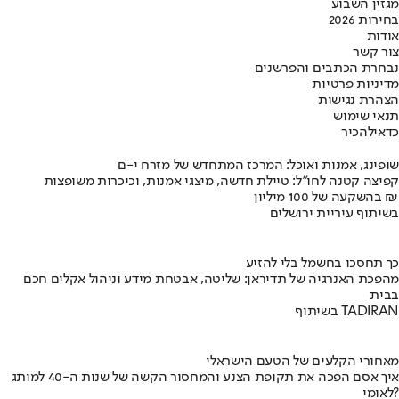
מגזין השבוע
בחירות 2026
אודות
צור קשר
נבחרת הכתבים והפרשנים
מדיניות פרטיות
הצהרת נגישות
תנאי שימוש
כדאי
להכיר
שופינג, אמנות ואוכל: המרכז המתחדש של מזרח י-ם
קפיצה קטנה לחו"ל: טיילת חדשה, מיצגי אמנות, וכיכרות משופצות
בהשקעה של 100 מיליון ₪
בשיתוף עיריית ירושלים
כך תחסכו בחשמל בלי להזיע
מהפכת האנרגיה של תדיראן: שליטה, אבטחת מידע וניהול אקלים חכם
בבית
בשיתוף TADIRAN
מאחורי הקלעים של הטעם הישראלי
איך אסם הפכה את תקופת הצנע והמחסור הקשה של שנות ה-40 למותג
לאומי?