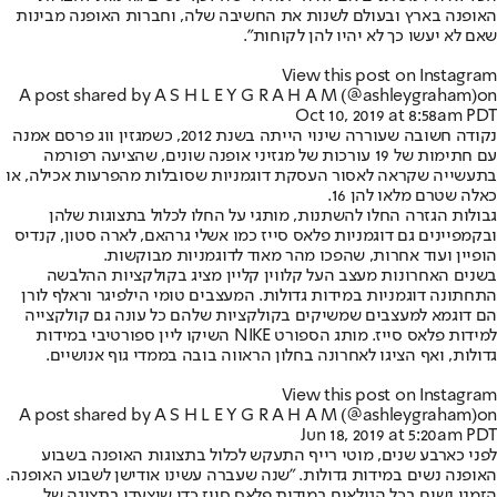
האופנה בארץ ובעולם לשנות את החשיבה שלה, וחברות האופנה מבינות
שאם לא יעשו כך לא יהיו להן לקוחות".
View this post on Instagram
A post shared by A S H L E Y G R A H A M (@ashleygraham)
on
Oct 10, 2019 at 8:58am PDT
נקודה חשובה שעוררה שינוי הייתה בשנת 2012, כשמגזין ווג פרסם אמנה
עם חתימות של 19 עורכות של מגזיני אופנה שונים, שהציעה רפורמה
בתעשייה שקראה לאסור העסקת דוגמניות שסובלות מהפרעות אכילה, או
כאלה שטרם מלאו להן 16.
גבולות הגזרה החלו להשתנות, מותגי על החלו לכלול בתצוגות שלהן
ובקמפיינים גם דוגמניות פלאס סייז כמו אשלי גרהאם, לארה סטון, קנדיס
הופיין ועוד אחרות, שהפכו מהר מאוד לדוגמניות מבוקשות.
בשנים האחרונות מעצב העל קלווין קליין מציג בקולקציות ההלבשה
התחתונה דוגמניות במידות גדולות. המעצבים טומי הילפיגר וראלף לורן
הם דוגמא למעצבים שמשיקים בקולקציות שלהם כל עונה גם קולקצייה
למידות פלאס סייז. מותג הספורט NIKE השיקו ליין ספורטיבי במידות
גדולות, ואף הציגו לאחרונה בחלון הראווה בובה בממדי גוף אנושיים.
View this post on Instagram
A post shared by A S H L E Y G R A H A M (@ashleygraham)
on
Jun 18, 2019 at 5:20am PDT
לפני כארבע שנים, מוטי רייף התעקש לכלול בתצוגות האופנה בשבוע
האופנה נשים במידות גדולות. "
שנה שעברה עשינו אודישן לשבוע האופנה
.
הזמנו נשים בכל הגילאים במידות פלאס סייז כדי שיצעדו בתצוגה של