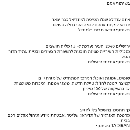
בשיתוף אסם
אתם עוד לא שם? הטיסה למונדיאל כבר יצאה
יונדאי לוקחת אתכם לבמה הכי גדולה בעולם
בשיתוף יונדאי מבית כלמוביל
ירושלים 2040: העיר נערכת ל- 1.5 מליון תושבים
מנכ"לית העירייה מציגה תוכנית להשארת הצעירים ובניית עתיד הדור
הבא
בשיתוף עיריית ירושלים
שופינג, אמנות ואוכל: המרכז המתחדש של מזרח י-ם
קפיצה קטנה לחו"ל: טיילת חדשה, מיצגי אמנות, וכיכרות משופצות
בהשקעה של 100 מיליון ₪
בשיתוף עיריית ירושלים
כך תחסכו בחשמל בלי להזיע
מהפכת האנרגיה של תדיראן: שליטה, אבטחת מידע וניהול אקלים חכם
בבית
בשיתוף TADIRAN