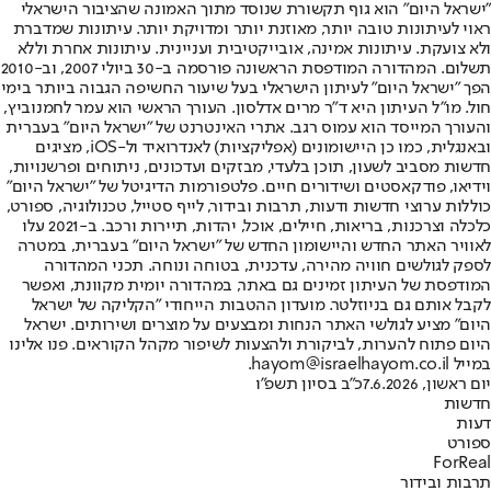
"ישראל היום" הוא גוף תקשורת שנוסד מתוך האמונה שהציבור הישראלי
ראוי לעיתונות טובה יותר, מאוזנת יותר ומדויקת יותר. עיתונות שמדברת
ולא צועקת. עיתונות אמינה, אובייקטיבית ועניינית. עיתונות אחרת וללא
תשלום. המהדורה המודפסת הראשונה פורסמה ב-30 ביולי 2007, וב-2010
הפך "ישראל היום" לעיתון הישראלי בעל שיעור החשיפה הגבוה ביותר בימי
חול. מו"ל העיתון היא ד"ר מרים אדלסון. העורך הראשי הוא עמר לחמנוביץ,
והעורך המייסד הוא עמוס רגב. אתרי האינטרנט של "ישראל היום" בעברית
ובאנגלית, כמו כן היישומונים (אפליקציות) לאנדרואיד ול-iOS, מציגים
חדשות מסביב לשעון, תוכן בלעדי, מבזקים ועדכונים, ניתוחים ופרשנויות,
וידיאו, פודקאסטים ושידורים חיים. פלטפורמות הדיגיטל של "ישראל היום"
כוללות ערוצי חדשות ודעות, תרבות ובידור, לייף סטייל, טכנולוגיה, ספורט,
כלכלה וצרכנות, בריאות, חיילים, אוכל, יהדות, תיירות ורכב. ב-2021 עלו
לאוויר האתר החדש והיישומון החדש של "ישראל היום" בעברית, במטרה
לספק לגולשים חוויה מהירה, עדכנית, בטוחה ונוחה. תכני המהדורה
המודפסת של העיתון זמינים גם באתר, במהדורה יומית מקוונת, ואפשר
לקבל אותם גם בניוזלטר. מועדון ההטבות הייחודי "הקליקה של ישראל
היום" מציע לגולשי האתר הנחות ומבצעים על מוצרים ושירותים. ישראל
היום פתוח להערות, לביקורת ולהצעות לשיפור מקהל הקוראים. פנו אלינו
במייל hayom@israelhayom.co.il.
יום ראשון, 7.6.2026
כ"ב בסיון תשפ"ו
חדשות
דעות
ספורט
ForReal
תרבות ובידור