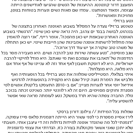
המעצב דרור קונטנטו. ההיענות של הנשים שהגיעו לאודישנים הייתה
עצומה, ומאוד הופתענו . עמדו שם מאות נשים ונערות בטוחות בגופן,
מחויכות ומאושרות".
נטע ברזילי
כשנטע ברזילי צעדה על המסלול בשבוע האופנה האחרון בתצוגה של
בננהוט
, לבושה בבגד ים צהוב, היה נראה שיש כאן שינוי. "הרגשתי בשבוע
האופנה האחרון שבאמת יש כאן מהפכה", אומר רייף, "אני רוצה להאמין
שזה מחלחל לרשתות אופנה שמבינות שהן חייבות שינוי. יש כאן התחלה
של משהו טוב שקורה אך יש עוד דרך ארוכה".
שגב מוסיפה, "נטע עשתה שירות טוב להרבה נשים. היא מעבירה מסר בכל
הזדמנות של 'תאהבו את עצמכם ואת מי שאתם'. היא מודל לחיקוי להרבה
ישראליות, היא לא דופקת חשבון לאף אחד וזה לא עניינו של אף אחד אם
היא מלאה, היא מוצלחת".
איתי בצלאלי, הסטייליסט שמלווה את נטע ברזילי בכל הופעותיה ואף
מלביש את הזמרת נועה קירל שגם היא מקפידה בהופעותיה להדגיש
אידיאל יופי אחר לנערות מציין: "אם ב-2010 התעסקו בלקטלג אנשים לפי
מסגרת וחוקים מסוימים, היום זה לא רלוונטי יותר. כשנינט זכתה בכוכב
נולד, החברה צפתה שהיא תרד במשקל, נטע לעומתה מראה שאי אפשר
להשפיע עליה".
שמלות בכל המידות // צילום: דורון ברסקי
לירז אסייג מספרת כי לפני עשור היא הייתה דוגמנית פלאס סייז עסוקה.
"דגמנתי לכל מה שהוגדר אופנה למידות גדולות וזה די עיצבן אותי, חשבתי
שלא יתכן שאני אשאר מקוטלגת בצורה כזו, הגדרתי את עצמי כדוגמנית