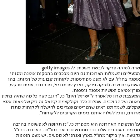
שרה ג'סיקה פרקר לובשת משכית // getty images
המעילים והשמלות הארוכות גם היום מככבים בהפקות אופנה ומגזיני
אופנה בחו"ל, עם לא מעט מפורסמות, לקוחות קבועות של המותג, בהן
השחקנית שרה ג'סיקה פרקר, בארץ שביט ויזל, ניבר מדר, עמית פרקש,
מורן אטיאס ואושיות אופנה נוספות.
המעצבת שרון טל אמרה ל"ישראל היום" כי, "הגנב לקח כל מה שהיה בחלון
ראווה ועל הקולבים, שמלות כלה וקולקציית קז'ואל. זה נזק של מאות אלפי
שקלים. לשמחתנו ראינו שהפריטים שצריכים להישלח ללקוחות נותרו
ארוזים, ונוכל לשלוח אותם בימים הקרובים ללקוחות".
על התקופה האחרונה היא מספרת כי, "זו תקופה לא פשוטה בהרבה
מובנים. העובדים שלנו כבר מחודש פברואר בחל"ת , העבודה בחו"ל
נקטעה, אין ביקור מחו"ל בארץ ואנחנו לא נוסעים. יש מעט הזמנות