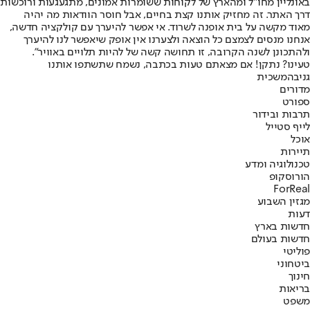
באונליין מחו"ל ומהארץ של לקוחות ששומרות אמונים, מתגעגעות ורוכשות
דרך האתר. זה מחזיק אותנו קצת בחיים, אבל חוסר הוודאות מה יהיה
מאוד מקשה על בית אופנה לשרוד. אי אפשר להיערך עם קולקציה חדשה,
אנחנו מנסים לצמצם כל הוצאה ולצערנו אין אופק שיאפשר לנו להיערך
ולהתכונן לשנה הקרובה, זו תחושה קשה של להיות תלויים באוויר".
טעינו? נתקן! אם מצאתם טעות בכתבה, נשמח שתשתפו אותנו
גניבה
משכית
מדורים
ספורט
תרבות ובידור
לייף סטייל
אוכל
תיירות
טכנולוגיה ומדע
הורוסקופ
ForReal
מגזין השבוע
דעות
חדשות בארץ
חדשות בעולם
פוליטי
ביטחוני
חינוך
בריאות
משפט