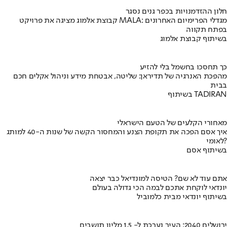
חלון ההזדמנויות בכפר גנים נסגר
קבוצת אלמוג מציגה את פרויקט MALA: מגדלי הפרימיום האחרונים
בפתח תקווה
בשיתוף קבוצת אלמוג
כך תחסכו בחשמל בלי להזיע
מהפכת האנרגיה של תדיראן: שליטה, אבטחת מידע וניהול אקלים חכם
בבית
בשיתוף TADIRAN
מאחורי הקלעים של הטעם הישראלי
איך אסם הפכה את תקופת הצנע והמחסור הקשה של שנות ה-40 למותג
לאומי?
בשיתוף אסם
אתם עוד לא שם? הטיסה למונדיאל כבר יצאה
יונדאי לוקחת אתכם לבמה הכי גדולה בעולם
בשיתוף יונדאי מבית כלמוביל
ירושלים 2040: העיר נערכת ל- 1.5 מליון תושבים