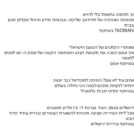
כך תחסכו בחשמל בלי להזיע
מהפכת האנרגיה של תדיראן: שליטה, אבטחת מידע וניהול אקלים חכם
בבית
בשיתוף TADIRAN
מאחורי הקלעים של הטעם הישראלי
איך אסם הפכה את תקופת הצנע והמחסור הקשה של שנות ה-40 למותג
לאומי?
בשיתוף אסם
אתם עוד לא שם? הטיסה למונדיאל כבר יצאה
יונדאי לוקחת אתכם לבמה הכי גדולה בעולם
בשיתוף יונדאי מבית כלמוביל
ירושלים 2040: העיר נערכת ל- 1.5 מליון תושבים
מנכ"לית העירייה מציגה תוכנית להשארת הצעירים ובניית עתיד הדור
הבא
בשיתוף עיריית ירושלים