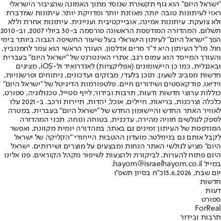
"ישראל היום" הוא גוף תקשורת שנוסד מתוך האמונה שהציבור הישראלי
ראוי לעיתונות טובה יותר, מאוזנת יותר ומדויקת יותר. עיתונות שמדברת
ולא צועקת. עיתונות אמינה, אובייקטיבית ועניינית. עיתונות אחרת וללא
תשלום. המהדורה המודפסת הראשונה פורסמה ב-30 ביולי 2007, וב-2010
הפך "ישראל היום" לעיתון הישראלי בעל שיעור החשיפה הגבוה ביותר בימי
חול. מו"ל העיתון היא ד"ר מרים אדלסון. העורך הראשי הוא עמר לחמנוביץ,
והעורך המייסד הוא עמוס רגב. אתרי האינטרנט של "ישראל היום" בעברית
ובאנגלית, כמו כן היישומונים (אפליקציות) לאנדרואיד ול-iOS, מציגים
חדשות מסביב לשעון, תוכן בלעדי, מבזקים ועדכונים, ניתוחים ופרשנויות,
וידיאו, פודקאסטים ושידורים חיים. פלטפורמות הדיגיטל של "ישראל היום"
כוללות ערוצי חדשות ודעות, תרבות ובידור, לייף סטייל, טכנולוגיה, ספורט,
כלכלה וצרכנות, בריאות, חיילים, אוכל, יהדות, תיירות ורכב. ב-2021 עלו
לאוויר האתר החדש והיישומון החדש של "ישראל היום" בעברית, במטרה
לספק לגולשים חוויה מהירה, עדכנית, בטוחה ונוחה. תכני המהדורה
המודפסת של העיתון זמינים גם באתר, במהדורה יומית מקוונת, ואפשר
לקבל אותם גם בניוזלטר. מועדון ההטבות הייחודי "הקליקה של ישראל
היום" מציע לגולשי האתר הנחות ומבצעים על מוצרים ושירותים. ישראל
היום פתוח להערות, לביקורת ולהצעות לשיפור מקהל הקוראים. פנו אלינו
במייל hayom@israelhayom.co.il.
יום שבת, 13.6.2026
כ"ח בסיון תשפ"ו
חדשות
דעות
ספורט
ForReal
תרבות ובידור