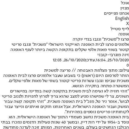
אוכל
מגזין
אנחנו מגייסים
English
X
לייף סטייל
אופנה
פרצו ל"משכית" וגנבו בגדי יוקרה
אלמונים פרצו לבית האופנה האייקוני הישראלי "משכית" וגנבו פריטי
קוטור בשווי מאות אלפי שקלים בתקופה הקשה ביותר לענף האופנה
זיוה מוגרבי-קובני
25/10/2020, 16:04
,עודכן
26/10/2020, 12:03
0
צילום: מתוך מצלמת האבטחה // פריצה למשכית
הותר לפרסום היום (ראשון) כי בשבוע שעבר אלמונים פרצו לבית האופנה
משכית שביפו וגנבו עשרות פריטי קוטור בשווי של מאות אלפי שקלים.
המשטרה פתחה בחקירה הנושא.
״זוהי חוויה לא נעימה לבית משכית בתקופה קשה במדינה במישורים
השונים, צר לי שמישהו מגיע למצב שהוא צריך לפרוץ לחנויות ולגנוב פריטי
לבוש", אומר ניר טל, מנכ"ל בית האופנה משכית. "זוהי תקופה קשה עבור
המשק ועבור האופנה הישראלית, אבל אנחנו חזקים ואיתנים ונייצר עבור
לקוחותינו פריטים נוספים במהירות".
בית האופנה משכית נחשב מעמודי התווך של האופנה הישראלית. הוא
נוסד ב-1954 על ידי רות דיין, ובמשך 40 שנות פעילות הדגמים נמכרו בבתי
הכולבו הנחשקים בעולם. בשנים האחרונות, המותג זוכה לעדנה מחודשת