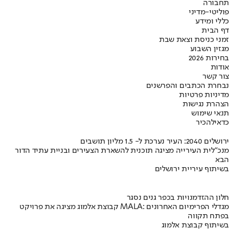
תחבורה
פוליטי-מדיני
כללי ומידע
דף הבית
זמני כניסת וצאת שבת
מגזין השבוע
בחירות 2026
אודות
צור קשר
נבחרת הכתבים והפרשנים
מדיניות פרטיות
הצהרת נגישות
תנאי שימוש
כדאי
להכיר
ירושלים 2040: העיר נערכת ל- 1.5 מליון תושבים
מנכ"לית העירייה מציגה תוכנית להשארת הצעירים ובניית עתיד הדור
הבא
בשיתוף עיריית ירושלים
חלון ההזדמנויות בכפר גנים נסגר
קבוצת אלמוג מציגה את פרויקט MALA: מגדלי הפרימיום האחרונים
בפתח תקווה
בשיתוף קבוצת אלמוג