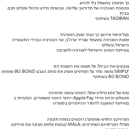
כך תחסכו בחשמל בלי להזיע
מהפכת האנרגיה של תדיראן: שליטה, אבטחת מידע וניהול אקלים חכם
בבית
בשיתוף TADIRAN
בצל איומי איראן: כך נערך משק האנרגיה
פסגת האנרגיה במעמד שגריר ארה"ב, שר האנרגיה ובכירי התעשייה
בישראל ובעולם
בשיתוף המכון הישראלי לאנרגיה ולסביבה
צובעים את הבית? אל תעשו את הטעות הזו
מומחה BG BOND עושה סדר על המדפים ומציג את מותג הצבע SIMPLY
בשיתוף BG BOND
שיא של 600 מיליון שקל: הטוטו עושה מהפיכה
יחסי הימור משופרים, הפקדות ב-Apple Pay ותשלום זכיות מיידי
בשיתוף המועצה להסדר ההימורים בספורט
הפרויקט החדש שמסקרן רוכשים בפתח תקווה
קבוצת אלמוג מציגה את פרויקט MALA: מגדלי הפרימיום האחרונים