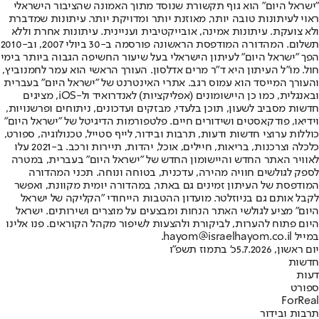
"ישראל היום" הוא גוף תקשורת שנוסד מתוך האמונה שהציבור הישראלי
ראוי לעיתונות טובה יותר, מאוזנת יותר ומדויקת יותר. עיתונות שמדברת
ולא צועקת. עיתונות אמינה, אובייקטיבית ועניינית. עיתונות אחרת וללא
תשלום. המהדורה המודפסת הראשונה פורסמה ב-30 ביולי 2007, וב-2010
הפך "ישראל היום" לעיתון הישראלי בעל שיעור החשיפה הגבוה ביותר בימי
חול. מו"ל העיתון היא ד"ר מרים אדלסון. העורך הראשי הוא עמר לחמנוביץ,
והעורך המייסד הוא עמוס רגב. אתרי האינטרנט של "ישראל היום" בעברית
ובאנגלית, כמו כן היישומונים (אפליקציות) לאנדרואיד ול-iOS, מציגים
חדשות מסביב לשעון, תוכן בלעדי, מבזקים ועדכונים, ניתוחים ופרשנויות,
וידיאו, פודקאסטים ושידורים חיים. פלטפורמות הדיגיטל של "ישראל היום"
כוללות ערוצי חדשות ודעות, תרבות ובידור, לייף סטייל, טכנולוגיה, ספורט,
כלכלה וצרכנות, בריאות, חיילים, אוכל, יהדות, תיירות ורכב. ב-2021 עלו
לאוויר האתר החדש והיישומון החדש של "ישראל היום" בעברית, במטרה
לספק לגולשים חוויה מהירה, עדכנית, בטוחה ונוחה. תכני המהדורה
המודפסת של העיתון זמינים גם באתר, במהדורה יומית מקוונת, ואפשר
לקבל אותם גם בניוזלטר. מועדון ההטבות הייחודי "הקליקה של ישראל
היום" מציע לגולשי האתר הנחות ומבצעים על מוצרים ושירותים. ישראל
היום פתוח להערות, לביקורת ולהצעות לשיפור מקהל הקוראים. פנו אלינו
במייל hayom@israelhayom.co.il.
יום ראשון, 5.7.2026
כ' בתמוז תשפ"ו
חדשות
דעות
ספורט
ForReal
תרבות ובידור