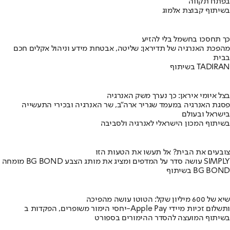
בפתח תקווה
בשיתוף קבוצת אלמוג
כך תחסכו בחשמל בלי להזיע
מהפכת האנרגיה של תדיראן: שליטה, אבטחת מידע וניהול אקלים חכם
בבית
בשיתוף TADIRAN
בצל איומי איראן: כך נערך משק האנרגיה
פסגת האנרגיה במעמד שגריר ארה"ב, שר האנרגיה ובכירי התעשייה
בישראל ובעולם
בשיתוף המכון הישראלי לאנרגיה ולסביבה
צובעים את הבית? אל תעשו את הטעות הזו
מומחה BG BOND עושה סדר על המדפים ומציג את מותג הצבע SIMPLY
בשיתוף BG BOND
שיא של 600 מיליון שקל: הטוטו עושה מהפיכה
יחסי הימור משופרים, הפקדות ב-Apple Pay ותשלום זכיות מיידי
בשיתוף המועצה להסדר ההימורים בספורט