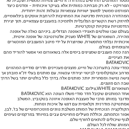
מספר המותגים החדשים במהדורה זו מייצג צמיחה ממשית ועקבית של
הפרויקט - לא רק מבחינה כמותית אלא בעיקר איכותית - ומדגים כיצד
הפורמט ממשיך למשוך ישויות עצמאיות ובעלות זהות ייחודית.
המהדורה הנוכחית מדגישה את המחויבות להרחבת אופקים בינלאומיים,
לחיזוק רשת הקשרים הגלובלית ולתמיכה במעצבים עצמאיים, תוך יצירת
הזדמנויות עסקיות קונקרטיות.
בעולם שבו שולטים תאגידי האופנה הגדולים, ביניהם כאלה של אופנה
מהירה, השואורום של WHITE מעניק אלטרנטיבה של אופנה איטית,
איכותית ובלתי מתפשרת, שמיוצרת על ידי מיטב המעצבים המוכשרים
והצומחים בעולם.
הנה כמה מעצבים שמציגים בימים אלה בשואורום ואי אפשר להוריד מהם
את העיניים.
BATAKOVIC
כמדי עונה בתערוכה של ווייט, מוצגים מעניינים חדרים סודיים המהווים
מרחב אקסקלוסיבי לביטוי יצירתי עכשווי, עם מותגים בעלי דנ״א מובחן אך
גישה נגישה ומסחרית יותר. מותגים אלה בדרך כלל בולטים יותר בשל הדרך
שבה הם מוצגים.
השואורום WHITE,צילום: BATAKOVIC
אחד המותגים שקיבל חדר סודי משלו העונה הוא BATAKOVIC
מדובר במותג סרבי של מעצבת האופנה איוונה בטקוביץ, המשלב
אסתטיקה מודרנית וקלאסית עם דגש על איכות ונוחות.
הקולקציה הנוכחית של המותג משלבת גוונים מונוכרומטיים של בז׳, לבן,
אפור וכתמתם, וכוללת מעילים מחויטים עבים במיוחד במרקמים נעימים
לגוף שיכולים להתאים לחורף שלם.
המותג שולח לכל העולם.