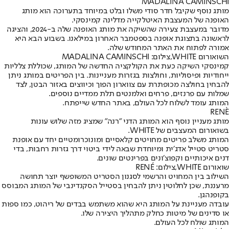
MADALINA CAMINSCHI
מותג נוסף שקיבל חדר סודי משלו ובלט במיוחד בתערוכה הוא מותג
האופנה של המעצבת האיטלקייה מדלינה קמינסקי.
מדובר במעצבת צעירה שהשיקה את מותג האופנה שלה ב-2024, והציגה
לראשונה בתצוגת אופנה בספטמבר האחרון במילאנו. בשבוע הבא היא
אמורה לפתוח את האתר המחודש שלה.
השואורום WHITE,צילום: MADALINA CAMINSCHI
קמינסקי השיקה כעת את הקולקציה החדשה של המותג, שכוללת צלליות
ייחודיות ופיסוליות, וחולצות בגזרות מעניינות. בין הפריטים במותג ניתן
להבחין בחולצה מכופתרת עם צווארון הפוך וכיווצים באזור הבטן, לצד
שמלות עם פרנזים, פרחים ואלמנטים תלת ממדיים נוספים.
המותג עומד לשלוח לכל העולם, באתר החדש שייפתח.
RENÈ
מותג מעניין נוסף הוא המותג הדני ״רנה״ שמציג מזה שלוש עונות
בשואורום המעצבים של WHITE.
המותג משלב פריטים מחויטים קלאסיים ומונוכרומטיים יחד עם אופנת
סטריט סטייל אדג׳ית ומיוחדת שבאה לידי ביטוי דרך גזרות רחבות, בדי
דנים איכותיים וקפוצ׳ונים בפרינטים שונים.
שואורום WHITE,צילום: RENÉ
השילוב בין המחויט והרשמי לסגנון הסטריט המשופשף יוצר תחושה
מרעננת, שכן לחלוטין ניתן להבחין בסטייל הסקנדינבי של המותג המבוסס
בקופנהגן.
עובדה מעניינת על המותג היא שהוא משתמש בבדים של ריהוט, כמו ספות
או סדינים של מיטות כחלק מתהליך היצירה שלו.
המותג שולח לכל העולם.