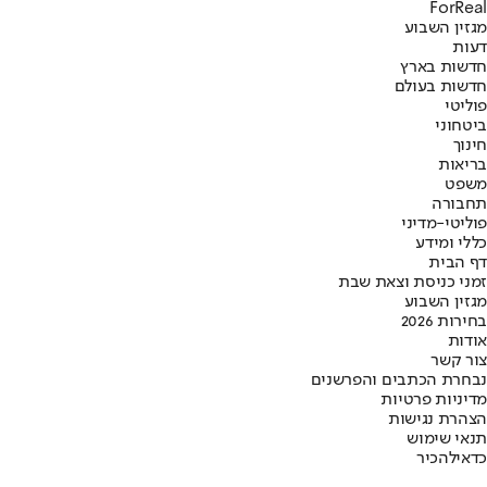
ForReal
מגזין השבוע
דעות
חדשות בארץ
חדשות בעולם
פוליטי
ביטחוני
חינוך
בריאות
משפט
תחבורה
פוליטי-מדיני
כללי ומידע
דף הבית
זמני כניסת וצאת שבת
מגזין השבוע
בחירות 2026
אודות
צור קשר
נבחרת הכתבים והפרשנים
מדיניות פרטיות
הצהרת נגישות
תנאי שימוש
כדאי
להכיר