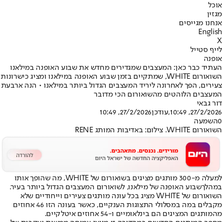
אוכל
מגזין
אנחנו מגייסים
English
X
לייף סטייל
אופנה
העתיד כבר כאן: המעצבים שמגדירים מחדש את שבוע האופנה במילאנו
השואורום WHITE, שמתקיים בזמן שבוע האופנה במילאנו ומציג כישרונות
צעירים, הפך לאחרונה ליריד המעצבים הגדול ביותר במילאנו • הנה ארבעת
המעצבים הלוהטים מהשואורום הכי מדובר
דור גבאי
27/2/2026, 10:49
,עודכן
27/2/2026, 10:49
0
השמעה
השואורום WHITE. צילום: באדיבות המותג RENE
למעלה מ-300 מותגים מציגים בשואורום של WHITE, מה שהופך אותו
במהלך
שבוע האופנה של מילאנו
, לשואורום המעצבים הגדול ביותר בעיר.
השואורום של WHITE מציג בכל עונה מותגים צעירים וייחודיים שלא
מקבלים במה במסלולי התצוגות הענקיים, כאשר בעונה הזו 46 אחוזים
מהמותגים המציגים הם בינלאומיים ו-54 אחוזים איטלקיים.