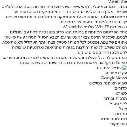
Misenithe
מדובר במותג איטלקי חדש שיצרו שתי מעצבות צעירות בשם אנה ולוצ׳יה,
שמייצר מגוון רחב של פריטים שונים - החל מתיקים ושרשראות ועד
סריגים ושמלות. המותג משלב אסתטיקה מינימליסטית עם מעט צבעים,
אך גם זורק לעיתים נגיעות צבע חיוניות.
השואורום WHITE,צילום: Misenithe
אחד הפריטים המיוחדים במותג הוא סריג בגוון סגול דהוי עם עיגולים
לבנים, שמזכיר הדפס צבאי מעט אך עם הצבע הסגול. הסריג עשוי מ-100
אחוזים של צמר, ומכניס לכל המותג סטייל קצת יותר חי, קליל ולא מתאמץ.
המותג משלב חליפות וחולצות בגזרות מחמיאות ואלגנטיות שיכולות
להשתלב נהדר בלוקים שונים.
המותג שולח לכל העולם, והמשלוח משתנה בהתאם למדינה ולסוג הפריט.
טעינו? נתקן! אם מצאתם טעות בכתבה, נשמח שתשתפו אותנו
עקבו אחרינו
G
o
o
g
l
e
News
שבוע האופנה במילאנו
מדורים
ספורט
תרבות ובידור
לייף סטייל
אוכל
תיירות
טכנולוגיה ומדע
הורוסקופ