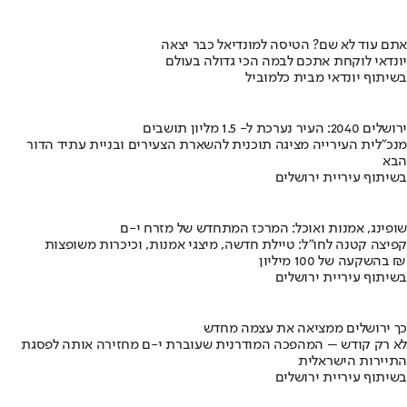
אתם עוד לא שם? הטיסה למונדיאל כבר יצאה
יונדאי לוקחת אתכם לבמה הכי גדולה בעולם
בשיתוף יונדאי מבית כלמוביל
ירושלים 2040: העיר נערכת ל- 1.5 מליון תושבים
מנכ"לית העירייה מציגה תוכנית להשארת הצעירים ובניית עתיד הדור
הבא
בשיתוף עיריית ירושלים
שופינג, אמנות ואוכל: המרכז המתחדש של מזרח י-ם
קפיצה קטנה לחו"ל: טיילת חדשה, מיצגי אמנות, וכיכרות משופצות
בהשקעה של 100 מיליון ₪
בשיתוף עיריית ירושלים
כך ירושלים ממציאה את עצמה מחדש
לא רק קודש – המהפכה המודרנית שעוברת י-ם מחזירה אותה לפסגת
התיירות הישראלית
בשיתוף עיריית ירושלים