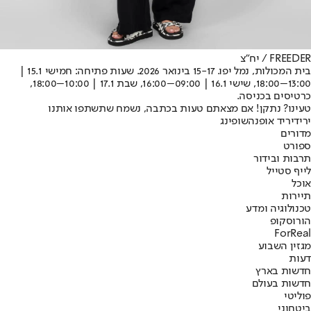
FREEDER / יח"צ
בית המכולות, נמל יפו. 15-17 בינואר 2026. שעות פתיחה: חמישי 15.1 |
13:00–18:00, שישי 16.1 | 09:00–16:00, שבת 17.1 | 10:00–18:00,
כרטיסים בכניסה.
טעינו? נתקן! אם מצאתם טעות בכתבה, נשמח שתשתפו אותנו
יריד
יריד אופנה
שופינג
מדורים
ספורט
תרבות ובידור
לייף סטייל
אוכל
תיירות
טכנולוגיה ומדע
הורוסקופ
ForReal
מגזין השבוע
דעות
חדשות בארץ
חדשות בעולם
פוליטי
ביטחוני