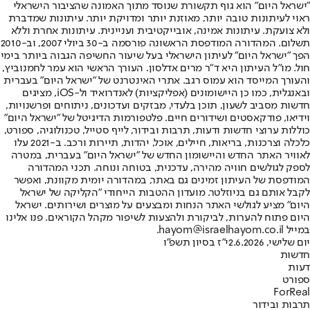
"ישראל היום" הוא גוף תקשורת שנוסד מתוך האמונה שהציבור הישראלי
ראוי לעיתונות טובה יותר, מאוזנת יותר ומדויקת יותר. עיתונות שמדברת
ולא צועקת. עיתונות אמינה, אובייקטיבית ועניינית. עיתונות אחרת וללא
תשלום. המהדורה המודפסת הראשונה פורסמה ב-30 ביולי 2007, וב-2010
הפך "ישראל היום" לעיתון הישראלי בעל שיעור החשיפה הגבוה ביותר בימי
חול. מו"ל העיתון היא ד"ר מרים אדלסון. העורך הראשי הוא עמר לחמנוביץ,
והעורך המייסד הוא עמוס רגב. אתרי האינטרנט של "ישראל היום" בעברית
ובאנגלית, כמו כן היישומונים (אפליקציות) לאנדרואיד ול-iOS, מציגים
חדשות מסביב לשעון, תוכן בלעדי, מבזקים ועדכונים, ניתוחים ופרשנויות,
וידיאו, פודקאסטים ושידורים חיים. פלטפורמות הדיגיטל של "ישראל היום"
כוללות ערוצי חדשות ודעות, תרבות ובידור, לייף סטייל, טכנולוגיה, ספורט,
כלכלה וצרכנות, בריאות, חיילים, אוכל, יהדות, תיירות ורכב. ב-2021 עלו
לאוויר האתר החדש והיישומון החדש של "ישראל היום" בעברית, במטרה
לספק לגולשים חוויה מהירה, עדכנית, בטוחה ונוחה. תכני המהדורה
המודפסת של העיתון זמינים גם באתר, במהדורה יומית מקוונת, ואפשר
לקבל אותם גם בניוזלטר. מועדון ההטבות הייחודי "הקליקה של ישראל
היום" מציע לגולשי האתר הנחות ומבצעים על מוצרים ושירותים. ישראל
היום פתוח להערות, לביקורת ולהצעות לשיפור מקהל הקוראים. פנו אלינו
במייל hayom@israelhayom.co.il.
יום שלישי, 2.6.2026
י"ז בסיון תשפ"ו
חדשות
דעות
ספורט
ForReal
תרבות ובידור