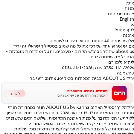
אוכל
מגזין
אנחנו מגייסים
English
X
לייף סטייל
אופנה
שלושה ימים, 40 חנויות: תבואו רעבים לשופינג
אם יש אירוע אחד שמרכז את כל מה שטוב בסטייל הישראלי זה יריד
about us שחוזר בסופ"ש הקרוב • מעצבים, וינטג׳ ומהדורות מוגבלות -
הנה כל מה שמחכה לכם
ליהיא גלמן רם
11/1/2026, 07:54
,עודכן
11/1/2026, 07:54
0
השמעה
יריד ABOUT US בבית המכולות בנמל יפו. צילום: רועי בר
יריד
הלייף־סטייל האהוב ABOUT US by Karina חוזר במהדורת חורף
חגיגית, בין התאריכים 15-17 בינואר 2026. בית המכולות בנמל יפו יהפוך
ללוקיישן הכי מדובר על מפת האופנה המקומית. שלושה ימים של
שופינג
,
עיצוב והשראה - בדיוק מה שאנחנו צריכים באמצע החורף.
כ-40 חנויות של עיצוב ישראלי יציעו קולקציות חדשות מכל עולמות