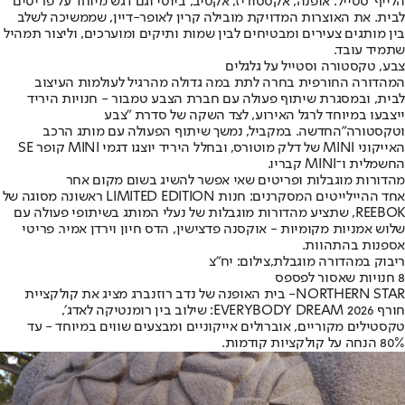
הלייף־סטייל: אופנה, אקססוריז, אקטיב, ביוטי וגם דגש מיוחד על פריטים
לבית. את האוצרות המדויקת מובילה קרין לאופר-דיין, שממשיכה לשלב
בין מותגים צעירים ומבטיחים לבין שמות ותיקים ומוערכים, וליצור תמהיל
שתמיד עובד.
צבע, טקסטורה וסטייל על גלגלים
המהדורה החורפית בחרה לתת במה גדולה מהרגיל לעולמות העיצוב
לבית, ובמסגרת שיתוף פעולה עם חברת הצבע טמבור - חנויות היריד
ייצבעו במיוחד לרגל האירוע, לצד השקה של סדרת "צבע
וטקסטורה
"
החדשה. במקביל, נמשך שיתוף הפעולה עם מותג הרכב
האייקוני MINI של דלק מוטורס, ובחלל היריד יוצגו דגמי MINI קופר SE
החשמלית ו־MINI קבריו.
מהדורות מוגבלות ופריטים שאי אפשר להשיג בשום מקום אחר
אחד ההיילייטים המסקרנים: חנות LIMITED EDITION ראשונה מסוגה של
REEBOK, שתציע מהדורות מוגבלות של נעלי המותג בשיתופי פעולה עם
שלוש אמניות מקומיות - אוקסנה פדצישין, הדס חיון וירדן אמיר. פריטי
אספנות בהתהוות.
ריבוק במהדורה מוגבלת,צילום: יח"צ
8 חנויות שאסור לפספס
NORTHERN STAR
- בית האופנה של נדב רוזנברג מציג את קולקציית
חורף 2026 EVERYBODY DREAM: שילוב בין רומנטיקה לאדג׳,
טקסטילים מקוריים, אוברולים אייקוניים ומבצעים שווים במיוחד - עד
80% הנחה על קולקציות קודמות.