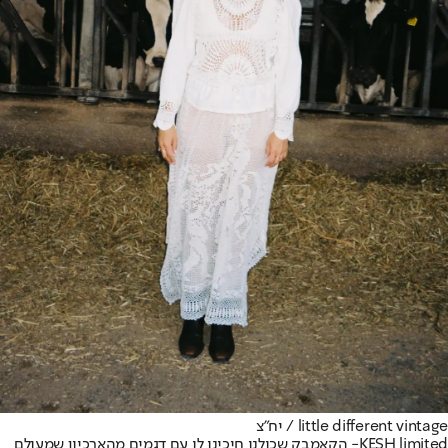
little different vintage / יח"צ
KESH limited
- הקאמבק שכולנו חיכינו לו עם דגמים מהארכיון שמעולם