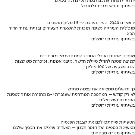
יונדאי לוקחת אתכם לבמה הכי גדולה בעולם
בשיתוף יונדאי מבית כלמוביל
ירושלים 2040: העיר נערכת ל- 1.5 מליון תושבים
מנכ"לית העירייה מציגה תוכנית להשארת הצעירים ובניית עתיד הדור
הבא
בשיתוף עיריית ירושלים
שופינג, אמנות ואוכל: המרכז המתחדש של מזרח י-ם
קפיצה קטנה לחו"ל: טיילת חדשה, מיצגי אמנות, וכיכרות משופצות
בהשקעה של 100 מיליון ₪
בשיתוף עיריית ירושלים
כך ירושלים ממציאה את עצמה מחדש
לא רק קודש – המהפכה המודרנית שעוברת י-ם מחזירה אותה לפסגת
התיירות הישראלית
בשיתוף עיריית ירושלים
הטעויות שיחתכו לכם את קצבת הפנסיה
ממשיכת כספים ועד חוסר תכנון – הצעדים שיצילו את הכסף שלכם
בשיתוף מנורה מבטחים