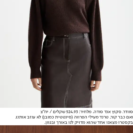
סוודר. סקוץ אנד סודה. מלחיר: 524.93 שקלים / יח"צ
ואם כבר קור, טרנד מעילי הפרווה (סינטטית כמובן) לא עוזב אותנו.
בקסטרו מצאנו אחד שהוא מדויק לנו באורך ובגוון.