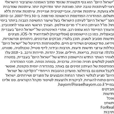
"ישראל היום" הוא גוף תקשורת שנוסד מתוך האמונה שהציבור הישראלי
ראוי לעיתונות טובה יותר, מאוזנת יותר ומדויקת יותר. עיתונות שמדברת
ולא צועקת. עיתונות אמינה, אובייקטיבית ועניינית. עיתונות אחרת וללא
תשלום. המהדורה המודפסת הראשונה פורסמה ב-30 ביולי 2007, וב-2010
הפך "ישראל היום" לעיתון הישראלי בעל שיעור החשיפה הגבוה ביותר בימי
חול. מו"ל העיתון היא ד"ר מרים אדלסון. העורך הראשי הוא עמר לחמנוביץ,
והעורך המייסד הוא עמוס רגב. אתרי האינטרנט של "ישראל היום" בעברית
ובאנגלית, כמו כן היישומונים (אפליקציות) לאנדרואיד ול-iOS, מציגים
חדשות מסביב לשעון, תוכן בלעדי, מבזקים ועדכונים, ניתוחים ופרשנויות,
וידיאו, פודקאסטים ושידורים חיים. פלטפורמות הדיגיטל של "ישראל היום"
כוללות ערוצי חדשות ודעות, תרבות ובידור, לייף סטייל, טכנולוגיה, ספורט,
כלכלה וצרכנות, בריאות, חיילים, אוכל, יהדות, תיירות ורכב. ב-2021 עלו
לאוויר האתר החדש והיישומון החדש של "ישראל היום" בעברית, במטרה
לספק לגולשים חוויה מהירה, עדכנית, בטוחה ונוחה. תכני המהדורה
המודפסת של העיתון זמינים גם באתר, במהדורה יומית מקוונת, ואפשר
לקבל אותם גם בניוזלטר. מועדון ההטבות הייחודי "הקליקה של ישראל
היום" מציע לגולשי האתר הנחות ומבצעים על מוצרים ושירותים. ישראל
היום פתוח להערות, לביקורת ולהצעות לשיפור מקהל הקוראים. פנו אלינו
במייל hayom@israelhayom.co.il.
מבזקים
חדשות
אוכל
תשחץ
ForReal
תרבות