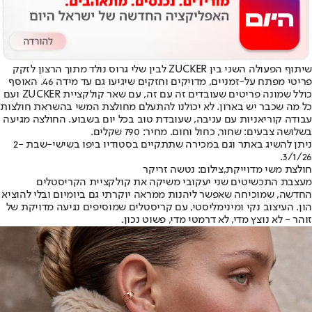
שיתוף הפעולה השני בין ZUCKER לבין שלי גרוס נולד מתוך הרצון לזקק
פריטי מפתח על-זמניים, מדויקים וחזקים שיגיעו גם עד מידה 46. האוסף
כולל שמונה פריטים שעובדים זה עם זה, עם שאר קולקציית ZUCKER ועם
כל מה שכבר יש בארון. לא יכולנו להתעלם מחולצת המשי בהשראת חולצות
עבודה קוריאניות עם עניבה, שעובדת טוב בכל יום בשבוע. החולצה מגיעה
בשלושה צבעים: שחור, כחול וחום. מחיר: 790 שקלים.
ניתן להשיג באתר וגם במכירה שתתקיים בסטודיו ביפו בשישי-שבת 2-
3/1/26.
חולצת משי מדוייקת,צילום: נטשה זריקר
מעצבת התכשיטים שני יעקובי משיקה את קולקציית הקריסטלים
החדשה, שמוכיחה שאפשר ליהנות ממראה יוקרתי גם ביומיום ובלי להוציא
הון. העיצוב נקי ומינימליסטי, עם קריסטלים שמוסיפים נגיעה מדויקת של
זוהר - לא נוצץ מדי, לא דרמטי מדי, פשוט נכון.