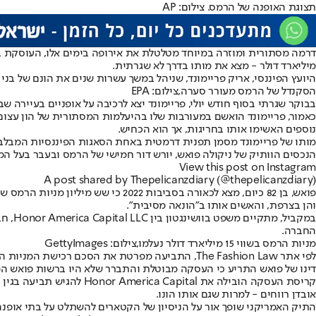
תצוגת האופנה של הרמס. צילום: AP
דרמה מסתורית ומוזרה במיוחד מטלטלת את אירופה בימים אלו, העוסקת בא
מיליארד דולר - מצא את מותו בדרך לא שגרתית.
היועץ הפיננסי, אריק פריימונד, שניהל במשך עשרות שנים את הונם של בנ
הסקנדל של הרמס מעורר סערה,צילום: EPA
בבוקר שגרתי בסוף חודש יולי, פריימונד יצא לרכיבה על אופניים בעיירה
כאמור, פריימונד הואשם במעורבות שלו בהיעלמות המסתורית של הון עצום
נוספים האשימו אותו בחריגות, אך הוא הכחיש.
הנכסים הוותיק של ניקולה פואש, יורש דור חמישי של הרמס ובעבר בעל המ
View this post on Instagram
A post shared by Thepelicanzdiary (@thepelicanzdiary)
פואש, בן 82 כיום, מצא לכאורה בסב
והן בצרפת, והאשים אותו ב"הונאה מסיבית".
במקב
החברה.
מניות הרמס בשווי 15 מיליארד דולר נעלמו,צילום: GettyImages
דינו של פואש התריע כי העסקה מבוטלת והתברר שלא היו ברשות פואש המ
אובדן רווחים - למרות שגם אותו הונו.
התיק האמריקני שופך אור על הניסיון של הקטארים להשתלט על בתי אופנה 