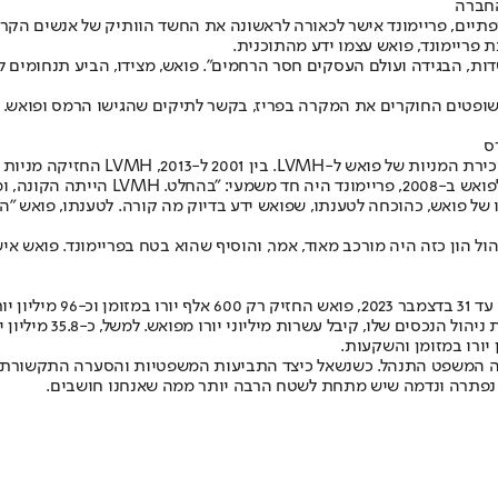
החברה
פתיים, פריימונד אישר לכאורה לראשונה את החשד הוותיק של אנשים הקר
שדות, הבגידה ועולם העסקים חסר הרחמים". פואש, מצידו, הביע תנחומים 
השופטים החוקרים את המקרה בפריז, בקשר לתיקים שהגישו הרמס ופואש. ה
 מעודכן במלואו".
הול הון כזה היה מורכב מאוד, אמר, והוסיף שהוא בטח בפריימונד. פואש אי
לפי וול סטריט ג'ורנל, ב
לא זמינות לו. הביקור
ה המשפט התנהל. כשנשאל כיצד התביעות המשפטיות והסערה התקשורתית השפ
לא נפתרה ונדמה שיש מתחת לשטח הרבה יותר ממה שאנחנו חושבים.