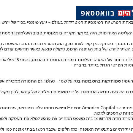
חת הפרשיות הפיננסיות המטרידות בעולם - יועץ פיננסי בכיר של יורש 
י האליטה האירופית, היה במוקד חקירה בינלאומית סביב היעלמותן המסתור
 שבה התגורר בשוויץ. זמן קצר לאחר מכן, הוא נפגע מרכבת ונהרג. המשטר
 השייך ליורש של בית האופנה הרמס, ניקולה פואש, כאשר חודשים קודם ל
מותו של פריימונד מסמן
ניות הפרטי הגדול ביותר בחברה.
יבות 2022 כי שש מיליון מניות הרמס שהאמין שמוחזקות בחשבונות בנק על שמו - נעלמו. גם 
יל, מתקיים משפט בוושינגטון בין Honor America Capital LLC, חברת השקעה חדשה הנתמכת על ידי משפח
ניות שהסכים למכור.
יוקרתיים בתעשיית האופנה, כמו חלקים שכבר רכשו בבתי אופנה כמו ולנטי