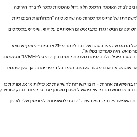
ובים לבית האופנה הרמס: חלק גדול מהמניות נמכר לחברה היריבה
למשפחתו של פריימונד למרות מה שהוא כינה "המחלוקות הציבוריות
שופטים הגישו נגדו כתבי אישום ראשוניים על זיוף, שימוש במסמכים
בעדותו בפני השופטים החוקרים, פריימונד שינה לכאורה את גרסתו לגבי מכירת המניות של פואש ל-LVMH. בין 2001 ל-2013, LVMH החזיקה מניות של הרמס שהגיעו בסופו של דבר ליותר מ-23 אחוזים - מאמץ שבוצע
פריימונד מסר עשרות מסמכים לתובעים, כולם נושאים לכאורה את חתימתו של פואש, כהוכחה לטענתו, שפואש ידע בדיוק מה קורה. לטענתו, פואש "היה מאוד פעיל ונלהב לפתח מערכת יחסים בין הרמס ל-LVMH" ונפגש עם
שר שנפגש עם ארנו מספר פעמים, תמיד בליווי פריימונד, אך טען שתמיד
יקורת שהוזמנה על ידי עורכי דינו של פואש מצאה כי עד 31 בדצמבר 2023, פואש החזיק רק 600 אלף יורו במזומן וכ-96 מיליון יורו בהשקעות אחרות - רובן קשורות להשקעות לא נזילות או אטומות ולכן
ת פירטה כיצד פריימונד, הן באופן אישי והן דרך חברות ניהול הנכסים שלו, קיבל עשרות מיליוני יורו מפואש. למשל, כ-35.8 מיליון יורו זרמו מחשבונותיו של פואש לחשבון משותף עם פריימונד בבנק שוויצרי,
יעו על חייו, הוא השיב: "הרסני למשפחתי, למוניטין שלי, לאיזון