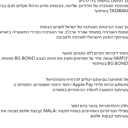
כך תחסכו בחשמל בלי להזיע
מהפכת האנרגיה של תדיראן: שליטה, אבטחת מידע וניהול אקלים חכם בבי
בשיתוף TADIRAN
כך נערך הביטחון האנרגטי של ישראל לשנים הבאות
פסגת האנרגיה במעמד שגריר ארה"ב, שר האנרגיה ובכירי התעשייה בישראל
בשיתוף המכון הישראלי לאנרגיה ולסביבה
הסוד לקירות נקיים ללא כתמים נחשף
מומחה BG BOND עושה סדר על המדפים ומציג את מותג הצבע SIMPLY
בשיתוף BG BOND
אל תחמיצו! גם אתם יכולים להרוויח מהמונדיאל
יחסי הימור משופרים, הפקדות ב-Apple Pay ותשלום זכיות מיידי
בשיתוף המועצה להסדר ההימורים בספורט
חלון ההזדמנויות בכפר גנים נסגר
קבוצת אלמוג מציגה את פרויקט MALA: מגדלי הפרימיום האחרונים בפתח תקווה
בשיתוף קבוצת אלמוג