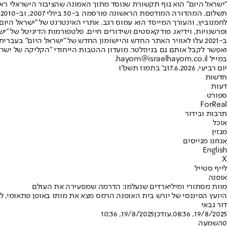
"ישראל היום" הוא גוף תקשורת שנוסד מתוך האמונה שהציבור הישראלי ראוי 
ת
ופרשנויות, וידיאו, פודקאסטים ושידורים חיים. פלטפורמות הדיגיטל של "ישרא
ב-2021 עלו לאוויר האתר החדש והיישומון החדש של "ישראל היום" בע
ואפשר לקבל אותם גם בניוזלטר. מועדון ההטבות הייחודי "הקליקה של ישרא
במייל hayom@israelhayom.co.il.
יום רביעי, 17.6.2026
ב' בתמוז תשפ"ו
חדשות
דעות
ספורט
ForReal
תרבות ובידור
אוכל
מגזין
אנחנו מגייסים
English
X
לייף סטייל
אופנה
מוות מסתורי ומיליארדים שנעלמו: הדרמה שמסעירה את העולם
היועץ הפיננסי של יורש בית האופנה הרמס מצא את מותו באופן פתאומי, לאחר שהואשם בהעלמת מניות בשווי 15 מיליארד 
דור גבאי
19/8/2025, 08:36
,עודכן
19/8/2025, 10:36
0
השמעה