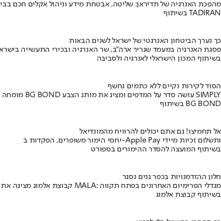
מהפכת האנרגיה של תדיראן: שליטה, אבטחת מידע וניהול אקלים חכם בבי
בשיתוף TADIRAN
כך נערך הביטחון האנרגטי של ישראל לשנים הבאות
פסגת האנרגיה במעמד שגריר ארה"ב, שר האנרגיה ובכירי התעשייה בישראל
בשיתוף המכון הישראלי לאנרגיה ולסביבה
הסוד לקירות נקיים ללא כתמים נחשף
מומחה BG BOND עושה סדר על המדפים ומציג את מותג הצבע SIMPLY
בשיתוף BG BOND
אל תחמיצו! גם אתם יכולים להרוויח מהמונדיאל
יחסי הימור משופרים, הפקדות ב-Apple Pay ותשלום זכיות מיידי
בשיתוף המועצה להסדר ההימורים בספורט
חלון ההזדמנויות בכפר גנים נסגר
קבוצת אלמוג מציגה את פרויקט MALA: מגדלי הפרימיום האחרונים בפתח תקווה
בשיתוף קבוצת אלמוג