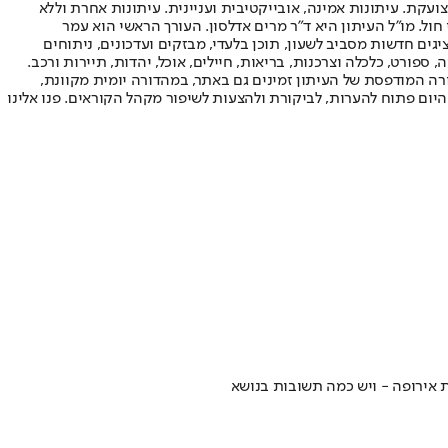
ועקת. עיתונות אמינה, אובייקטיבית ועניינית. עיתונות אחרת וללא
עור החשיפה הגבוה ביותר בימי חול. מו"ל העיתון היא ד"ר מרים אדלסון. העורך הראשי הוא עמר
 והעורך המייסד הוא עמוס רגב. אתרי האינטרנט של "ישראל היום" בעברית ובאנגלית, כמו כן היישומונים (אפליקציות) לאנדרואיד ול-iOS, מציגים חדשות מסביב לשעון, תוכן בלעדי, מבזקים ועדכונים, ניתוחים
, ספורט, כלכלה וצרכנות, בריאות, חיילים, אוכל, יהדות, תיירות ורכב.
דורה המודפסת של העיתון זמינים גם באתר, במהדורה יומית מקוונת,
היום פתוח להערות, לביקורת ולהצעות לשיפור מקהל הקוראים. פנו אלינו