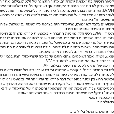
קטאר רוכשת בתי אופנה יוקרתיים. מתוך התצוגה של ולנטינו,צילום: אתר 
אמנם עדיין לא התברר הסיפור הקטארי, אך כשנחקר על ידי השלטונות הצר
LVMH, המחזיקה בבתי אופנה כמו לואי ויטון, דיור, ז'יבנשי, פנדי ועוד. לטענת פריימונד, פואש עצמו ידע מהתוכנית.
לאחר מותו, עורכי הדין של פריימונד תיארו אותו כ"איש רגיש שנשבר מהח
והמשפטיות" ביניהם.
שבועיים בלבד לפני מותו, פריימונד היה בצרפת כדי לענות על שאלות של 
מזויפים והפרת אמונים מחמירה.
תאגיד LVMH רכש חלק ממניות החברה - באמצעות פריימונד,צילום: רויטרס
בעזרתו של פריימונד. עם זאת, כשנשאל על העברת מניות הרמס השייכות לפואש ב-2008, פריימונד היה חד משמעי: "בהחלט. LVMH הייתה הקונה, ומר פואש היה
בעלי החברה, ברנאר ארנו, לא פחות מ-14 פעמים.
פואש, מצידו, אמר לשופטים שהוא חתם על כל מה שפריימונד הציג בפניו. ני
סירב למכור את המניות שירש לתאגיד LVMH.
הדרמה של הרמס לא נפתרה סופית,צילום: AP
וכאשר החשבון נסגר בסופו של דבר, פריימונד עדיין החזיק בכמעט 15 מיליון יורו במזומן והשקעות.
בסוף היום השלישי והאחרון של חקירתו, פריימונד נראה מרוצה מהדרך שב
הפסיכולוגי שלי". תעלומת המוות הפתאומי והמסתורי של פריימונד עוד 
טעינו? נתקן! אם מצאתם טעות בכתבה, נשמח שתשתפו אותנו
הרמס
מניות
קטאר
כדאי
להכיר
כך תחסכו בחשמל בלי להזיע