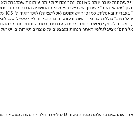
לעיתונות טובה יותר, מאוזנת יותר ומדויקת יותר. עיתונות שמדברת ולא צ
שלום. המהדורה המודפסת הראשונה פורסמה ב-30 ביולי 2007, וב-2010 הפך "ישראל היום" לעיתון הישראלי בעל שי
לחמנוביץ,
ל היום" כוללות ערוצי חדשות ודעות, תרבות ובידור, לייף סטייל, טכנולוגיה
ברית, במטרה לספק לגולשים חוויה מהירה, עדכנית, בטוחה ונוחה. תכני המה
ל היום" מציע לגולשי האתר הנחות ומבצעים על מוצרים ושירותים. ישראל 
דולר • הסערה מעסיקה את אירופה - ויש כמה תשובות בנושא