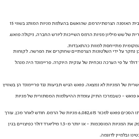
בית האופנה הצרפתי
הרמס
, שהואשם בהעלמת מניות המותג בשווי 15
ית של שש מיליון מניות הרמס השייכות ליורש החברה, ניקולה פואש.
ה המקומית מתייחסת למוות כהתאבדות.
כן נחקר על ידי השלטונות הצרפתיים שחוקרים את הפרשה. לקוחות
 תפנית דרמטית באחת הסאגות הפיננסיות המבלבלות ביותר של המאה: תעלומת המניות החסרות בהרמס, בשווי 15 מיליארד דולר על פי הערכה נוכחית של ענקית היוקרה. פריימונד היה מנהל
התמורה ממכירה אפשרית של המניות לא נמצאה. פואש הגיש תביעות נגד פריימונד הן בשוויץ
ת המלוכה של קטאר, לבין ניקולא פואש - כשבמרכז התיק עומדת ההיעלמות המסתורית של מניות
לפי אתר The Fashion Law, התביעה מפרטת את הסכם רכישת המניות המחייב ש-Honor America Capital ופואש חתמו עליו בפברואר, שבמסגרתו הסכים פואש למכור 6,082,615 מניות של הרמס. חודש לאחר מכן, עורך
קריסת העסקה הובילה את Honor America Capital להגיש תביעה בגין הפרת חוזה ולדרוש צו בית משפט המחייב את פואש למלא את העסקה ולספק את המניות המוסכמות - או יותר מ-1.3 מיליארד דולר כפיצויים בגין
נו ובלמיין לדוגמה.