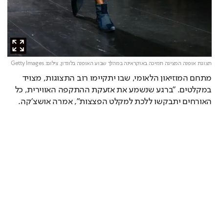
תצוגת אופנה המציגה תמיכה באוקראינה במהלך שבוע האופנה בלונדון,
צילום: Getty Images
מתחם המוזיאון הלאומי, שבו יתקיימו רוב התצוגות, מצויד 
במקלטים. "ברגע שנשמע את אזעקת ההתקפה האווירית, כל 
האורחים יתבקשו ללכת למקלט הפצצות", אמרה אושצ'קה.