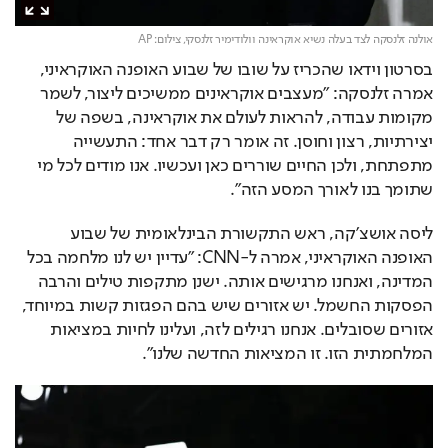
אולנה זלנסקה לצד בעלה נשיא אוקראינה וולודימיר זלנסקי,
צילום: AP
בסרטון וידאו שהכריז על שובו של שבוע האופנה האוקראיני, 
אמרה זלנסקה: "מעצבים אוקראינים ממשיכים ליצור, לשמר 
מקומות עבודה, להראות לעולם את אוקראינה, בשפה של 
יצירתיות, רצון וחוסן. זה אומר רק דבר אחד: התעשייה 
מתפתחת, ולכן החיים שוררים כאן ועכשיו. אנו מודים לכל מי 
שתומך בנו לאורך המסע הזה".
ליסה אושצ'קה, ראש התקשורת הבינלאומית של שבוע 
האופנה האוקראיני, אמרה ל-CNN: "עדיין יש לנו מלחמה בכל 
המדינה, ואנחנו מרגישים אותה. ישנן מתקפות טילים והרבה 
הפסקות החשמל. יש אזורים שיש בהם הפגזות קשות במיוחד, 
אזורים שסובלים. אנחנו רגילים לזה, ועלינו לחיות במציאות 
המלחמתית הזו. זו המציאות החדשה שלנו".