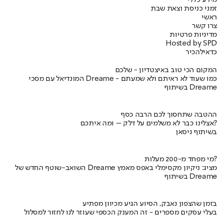
מידע כללי
זמני כניסת וצאת שבת
ראשי
צרו קשר
מדיניות פרטיות
Hosted by SPD
כדאי
להכיר
המקום הכי טוב באיצטדיון - שלכם
המונדיאל עם מסכי Dreame - כמו שעוד לא ראיתם ולא שמעתם
בשיתוף Dreame
ההטבה שתחסוך לכם הרבה כסף
אצלינו כבר לא משלמים על דלק – ומה איתכם?
בשיתוף ניסאן
מי מפחד מ-200 מעלות?
השואב-שוטף החדש של Dreame מציג: ניקיון מקסימלי באפס מאמץ
בשיתוף Dreame
בזמן שהצפון נאבק, הסיוע הגיע מכיוון מפתיע
בעלי עסקים מספרים - זה המענק הכספי שעוזר לנו לחזור למסלול