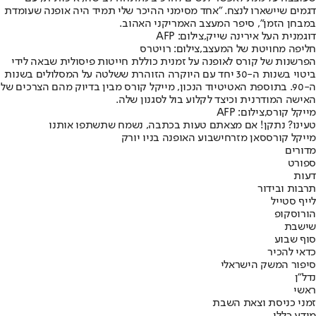
דגמים שיישארו לנצח. "אחד מסימני ההיכר שלי תמיד היה אופנה שעומדת
במבחן הזמן", סיפר המעצב האמריקני האהוב.
דוגמנית העל אירינה שייק,צילום: AFP
חליפה מחויטת של המעצב,צילום: רויטרס
הפרשנות של קורס לאופנה על זמנית כוללת חייטות פיסולית שבאה לידי
ביטוי בשנות ה-30 יחד עם היוקרה הזוהרת ששלטה על המסלולים בשנות
ה-90. בתוספת האטיטיוד הנכון, מייקל קורס מבין בדיוק מהם הצרכים של
האישה המודרנית וכיצד לקלוע בול לסגנון שלה.
מייקל קורס,צילום: AFP
טעינו? נתקן! אם מצאתם טעות בכתבה, נשמח שתשתפו אותנו
מייקל קורס
סאן מזרחי
שבוע האופנה בניו יורק
מדורים
ספורט
דעות
תרבות ובידור
לייף סטייל
הורוסקופ
שישבת
סוף שבוע
כדאי להכיר
סיפור המשק הישראלי
נדל"ן
ראשי
זמני כניסת וצאת השבת