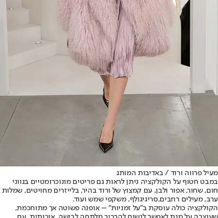
מעיל פרווה ורוד / באדיבות המותג
במבט חטוף על הקולקציה ניתן לראות גם פריטים מונוכרומטיים בגווני
חום, שחור, אפור ולבן, עם קמצוץ של ורוד בהיר, בלייזרים מחויטים, שמלות
ערב, מעילים רחבים,
סריגי
גולף, משקפי שמש ועוד.
הקולקציה כולה עוסקת ב"על זמניות" – אופנה פשוטה אך מתוחכמת,
שעוצבה על מנת לאפשר לנשים להרכיב מלתחה לבישה, איכותית, עם