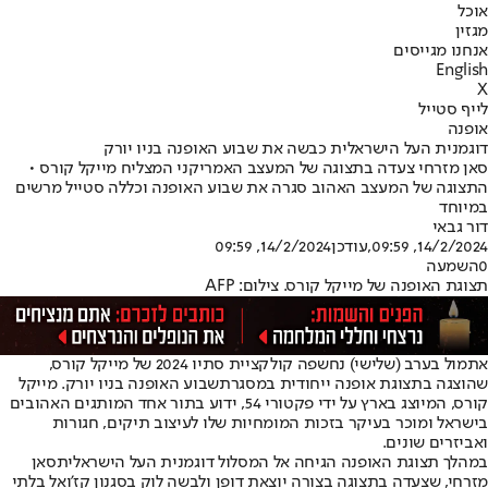
אוכל
מגזין
אנחנו מגייסים
English
X
לייף סטייל
אופנה
דוגמנית העל הישראלית כבשה את שבוע האופנה בניו יורק
סאן מזרחי צעדה בתצוגה של המעצב האמריקני המצליח מייקל קורס •
התצוגה של המעצב האהוב סגרה את שבוע האופנה וכללה סטייל מרשים
במיוחד
דור גבאי
14/2/2024, 09:59
,עודכן
14/2/2024, 09:59
0
השמעה
תצוגת האופנה של מייקל קורס. צילום: AFP
אתמול בערב (שלישי) נחשפה קולקציית סתיו 2024 של מייקל קורס,
שהוצגה בתצוגת אופנה ייחודית במסגרת
שבוע האופנה בניו יורק
. מייקל
קורס, המיוצג בארץ על ידי פקטורי 54, ידוע בתור אחד המותגים האהובים
בישראל ומוכר בעיקר בזכות המומחיות שלו לעיצוב תיקים, חגורות
ואביזרים שונים.
במהלך תצוגת האופנה הגיחה אל המסלול דוגמנית העל הישראלית
סאן
מזרחי
, שצעדה בתצוגה בצורה יוצאת דופן ולבשה לוק בסגנון קז'ואל בלתי