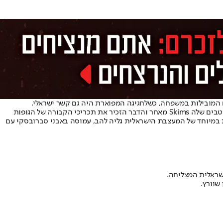
 המובילות במשפחה, כשלחגיגה המפוארת היה גם קשר ישראלי.
בעוד הגולשים הפרו פלשתינים ברשת הביעו רוח חג והשקיעו את הנשמה בתקיפה של קים קרדשיאן שבחרה לעטוף את מתנות החג שלה במותג המחטבים שלה Skims מאחר והדבר הזכיר את תכריכי הקבורה של הגופות
ת במיוחד של המעצבת הישראלית גליה להב, עמוסה באבני סברובסקי עם
שראלית המצליחה.