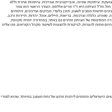
ועקת. עיתונות אמינה, אובייקטיבית ועניינית. עיתונות אחרת וללא
עור החשיפה הגבוה ביותר בימי חול. מו"ל העיתון היא ד"ר מרים אדלסון. העורך הראשי הוא עמר
 והעורך המייסד הוא עמוס רגב. אתרי האינטרנט של "ישראל היום" בעברית ובאנגלית, כמו כן היישומונים (אפליקציות) לאנדרואיד ול-iOS, מציגים חדשות מסביב לשעון, תוכן בלעדי, מבזקים ועדכונים, ניתוחים
, ספורט, כלכלה וצרכנות, בריאות, חיילים, אוכל, יהדות, תיירות ורכב.
דורה המודפסת של העיתון זמינים גם באתר, במהדורה יומית מקוונת,
היום פתוח להערות, לביקורת ולהצעות לשיפור מקהל הקוראים. פנו אלינו
ם הישראלים מוזמנים ליהנות מרגע של נחת מעוצב במיוחד, שהוא לגמרי