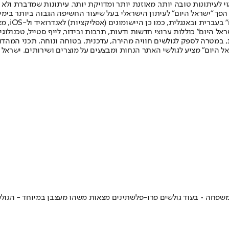
לעיתונות טובה יותר, מאוזנת יותר ומדויקת יותר. עיתונות שמדברת ולא צ
שלום. המהדורה המודפסת הראשונה פורסמה ב-30 ביולי 2007, וב-2010 הפך "ישראל היום" לעיתון הישראלי בעל שי
לחמנוביץ,
ל היום" כוללות ערוצי חדשות ודעות, תרבות ובידור, לייף סטייל, טכנולוגיה
ברית, במטרה לספק לגולשים חוויה מהירה, עדכנית, בטוחה ונוחה. תכני המה
ל היום" מציע לגולשי האתר הנחות ומבצעים על מוצרים ושירותים. ישראל 
פחה • בעוד גולשים פרו-פלשתינים מצאות משהו מעצבן במיוחד - הגולשי