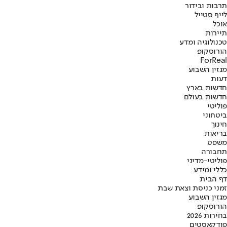
תרבות ובידור
לייף סטייל
אוכל
תיירות
טכנולוגיה ומדע
הורוסקופ
ForReal
מגזין השבוע
דעות
חדשות בארץ
חדשות בעולם
פוליטי
ביטחוני
חינוך
בריאות
משפט
תחבורה
פוליטי-מדיני
כללי ומידע
דף הבית
זמני כניסת וצאת שבת
מגזין השבוע
הורוסקופ
בחירות 2026
פודקאסטים