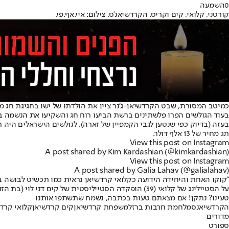
0
השמעה
קורטני, קלואי, קים וקריס. הקרדשיאנ'ס. צילום: איי.אף.פי.
כמיטב המסורת, שבט הקרדשיאן-ג'נר ציין את הולדתו של ישו בחגיגת חג
בעזה (
בדיוק כפי שנטען לגבי הקמפיין של זארה
), לגולשים הישראלים היה
תג מחיר של 13 אלף דולר.
View this post on Instagram
A post shared by Kim Kardashian (@kimkardashian)
View this post on Instagram
A post shared by Galia Lahav (@galialahav)
"קוקו האחת והיחידה הידועה כקלואי קרדשיאן נראית כמו תכשיט לבושה 
על הסטיילינג של קלואי (39) הופקדה הסטייליסטית של קים דני לוי (בת הזוג ממוצא ישראלי של בן אל תבורי) ועל התכשיטים המעצבת היהודייה לוריין שוורץ.
טעינו? נתקן! אם מצאתם טעות בכתבה, נשמח שתשתפו אותנו
הקרדשיאנס
מלחמת חרבות ברזל
משפחת קרדשיאן
קים קרדשיאן
קלואי קרד
מדורים
ספורט