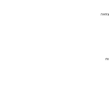
וואה
וח