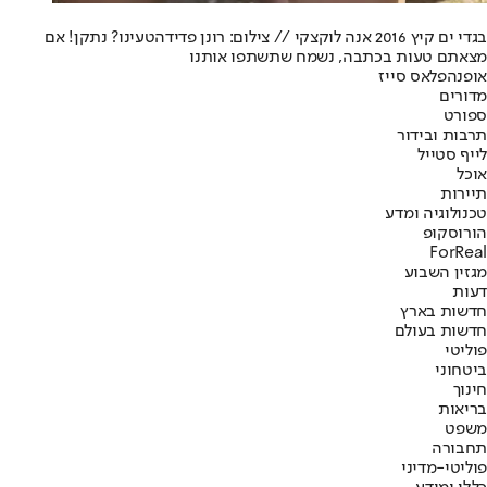
בגדי ים קיץ 2016 אנה לוקצקי // צילום: רונן פדידה
טעינו? נתקן! אם
מצאתם טעות בכתבה, נשמח שתשתפו אותנו
אופנה
פלאס סייז
מדורים
ספורט
תרבות ובידור
לייף סטייל
אוכל
תיירות
טכנולוגיה ומדע
הורוסקופ
ForReal
מגזין השבוע
דעות
חדשות בארץ
חדשות בעולם
פוליטי
ביטחוני
חינוך
בריאות
משפט
תחבורה
פוליטי-מדיני