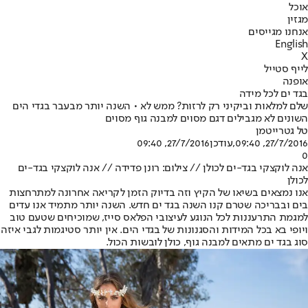
אוכל
מגזין
אנחנו מגייסים
English
X
לייף סטייל
אופנה
בגד ים לכל מידה
שלם למלאות וביקיני רק לרזות? ממש לא • השנה יותר מבעבר בגדי הים
השונים לא מגבילים דגם מסוים למבנה גוף מסוים
טל גטרייטמן
27/7/2016, 09:40
,עודכן
27/7/2016, 09:40
0
אנה לוקצקי בגד-ים לכולן // צילום: רונן פדידה // אנה לוקצקי בגד-ים
לכולן
אנו נמצאים בשיאו של הקיץ וזה בדיוק הזמן לקריאה אחרונה למתרחצות
בים ובבריכה שטרם קנו השנה בגד ים חדש. השנה יותר מתמיד אנו עדים
למגמת התרעננות לכל הנוגע לעיצובי הפלאס סייז, שמוכיחים שטעם טוב
ויופי בא בכל המידות והסגנונות של בגדי הים. אין יותר סטיגמות לגבי איזה
סוג בגד ים מתאים למבנה גוף, כולן לובשות הכול.