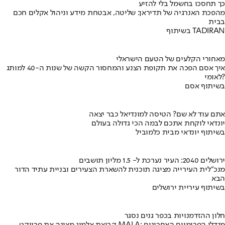
כך תחסכו בחשמל בלי להזיע
מהפכת האנרגיה של תדיראן: שליטה, אבטחת מידע וניהול אקלים חכם
בבית
בשיתוף TADIRAN
מאחורי הקלעים של הטעם הישראלי
איך אסם הפכה את תקופת הצנע והמחסור הקשה של שנות ה-40 למותג
לאומי?
בשיתוף אסם
אתם עוד לא שם? הטיסה למונדיאל כבר יצאה
יונדאי לוקחת אתכם לבמה הכי גדולה בעולם
בשיתוף יונדאי מבית כלמוביל
ירושלים 2040: העיר נערכת ל- 1.5 מליון תושבים
מנכ"לית העירייה מציגה תוכנית להשארת הצעירים ובניית עתיד הדור
הבא
בשיתוף עיריית ירושלים
חלון ההזדמנויות בכפר גנים נסגר
קבוצת אלמוג מציגה את פרויקט MALA: מגדלי הפרימיום האחרונים