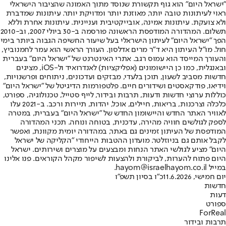
"ישראל היום" הוא גוף תקשורת שנוסד מתוך האמונה שהציבור הישראלי
ראוי לעיתונות טובה יותר, מאוזנת יותר ומדויקת יותר. עיתונות שמדברת
ולא צועקת. עיתונות אמינה, אובייקטיבית ועניינית. עיתונות אחרת וללא
תשלום. המהדורה המודפסת הראשונה פורסמה ב-30 ביולי 2007, וב-2010
הפך "ישראל היום" לעיתון הישראלי בעל שיעור החשיפה הגבוה ביותר בימי
חול. מו"ל העיתון היא ד"ר מרים אדלסון. העורך הראשי הוא עמר לחמנוביץ,
והעורך המייסד הוא עמוס רגב. אתרי האינטרנט של "ישראל היום" בעברית
ובאנגלית, כמו כן היישומונים (אפליקציות) לאנדרואיד ול-iOS, מציגים
חדשות מסביב לשעון, תוכן בלעדי, מבזקים ועדכונים, ניתוחים ופרשנויות,
וידיאו, פודקאסטים ושידורים חיים. פלטפורמות הדיגיטל של "ישראל היום"
כוללות ערוצי חדשות ודעות, תרבות ובידור, לייף סטייל, טכנולוגיה, ספורט,
כלכלה וצרכנות, בריאות, חיילים, אוכל, יהדות, תיירות ורכב. ב-2021 עלו
לאוויר האתר החדש והיישומון החדש של "ישראל היום" בעברית, במטרה
לספק לגולשים חוויה מהירה, עדכנית, בטוחה ונוחה. תכני המהדורה
המודפסת של העיתון זמינים גם באתר, במהדורה יומית מקוונת, ואפשר
לקבל אותם גם בניוזלטר. מועדון ההטבות הייחודי "הקליקה של ישראל
היום" מציע לגולשי האתר הנחות ומבצעים על מוצרים ושירותים. ישראל
היום פתוח להערות, לביקורת ולהצעות לשיפור מקהל הקוראים. פנו אלינו
במייל hayom@israelhayom.co.il.
יום חמישי, 11.6.2026
כ"ו בסיון תשפ"ו
חדשות
דעות
ספורט
ForReal
תרבות ובידור