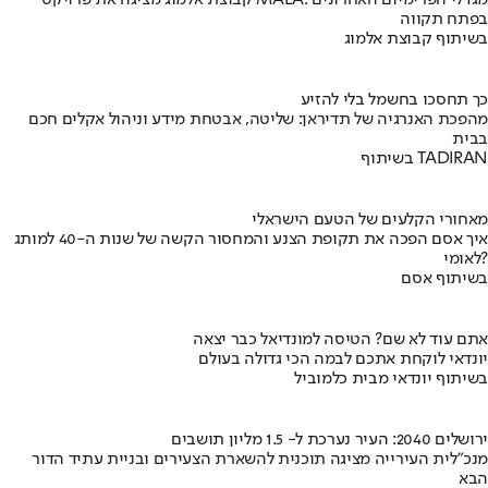
בפתח תקווה
בשיתוף קבוצת אלמוג
כך תחסכו בחשמל בלי להזיע
מהפכת האנרגיה של תדיראן: שליטה, אבטחת מידע וניהול אקלים חכם
בבית
בשיתוף TADIRAN
מאחורי הקלעים של הטעם הישראלי
איך אסם הפכה את תקופת הצנע והמחסור הקשה של שנות ה-40 למותג
לאומי?
בשיתוף אסם
אתם עוד לא שם? הטיסה למונדיאל כבר יצאה
יונדאי לוקחת אתכם לבמה הכי גדולה בעולם
בשיתוף יונדאי מבית כלמוביל
ירושלים 2040: העיר נערכת ל- 1.5 מליון תושבים
מנכ"לית העירייה מציגה תוכנית להשארת הצעירים ובניית עתיד הדור
הבא