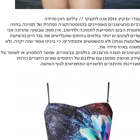
בגדי ים קיץ 2016 אנה לוקצקי // צילום: רונן פדידה
רבים מהעיצובים מאופיינים בקונסטרוקציה נסתרת של תמיכה בחזה
וחגורת הבטן המסייעת לתמיכה ולחיטוב. אין ספק שבשנה אחרונה אנו
עדים לעיצובים יותר בולטים בתחום שמבליטים את בגד הים (והאישה
שלובשת אותו) ולא מטשטשים ומסתירים. כי בינינו אסור שזה יקרה, ולא
משנה באיזו מידה את.
העיצובים השנה מרעננים, בולטים, צבעוניים. אפשר להתפרע או לשמור על
עידון ואיפוק מסוגנן עם שילובם של הדפסים שונים היוצרים גזרות
מעניינות וחיתוכים חדשניים המחמיאים לגוף האישה.