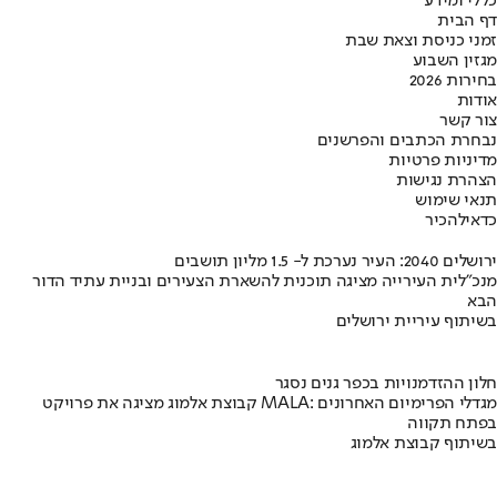
כללי ומידע
דף הבית
זמני כניסת וצאת שבת
מגזין השבוע
בחירות 2026
אודות
צור קשר
נבחרת הכתבים והפרשנים
מדיניות פרטיות
הצהרת נגישות
תנאי שימוש
כדאי
להכיר
ירושלים 2040: העיר נערכת ל- 1.5 מליון תושבים
מנכ"לית העירייה מציגה תוכנית להשארת הצעירים ובניית עתיד הדור
הבא
בשיתוף עיריית ירושלים
חלון ההזדמנויות בכפר גנים נסגר
קבוצת אלמוג מציגה את פרויקט MALA: מגדלי הפרימיום האחרונים
בפתח תקווה
בשיתוף קבוצת אלמוג