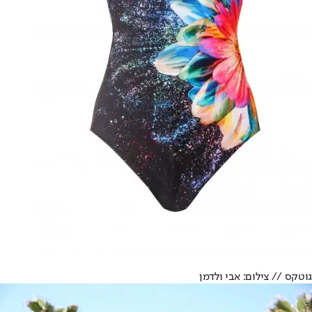
גוטקס // צילום: אבי ולדמן