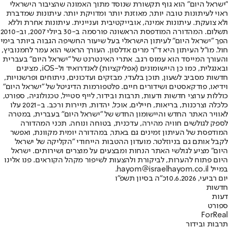
"ישראל היום" הוא גוף תקשורת שנוסד מתוך האמונה שהציבור הישראלי
ראוי לעיתונות טובה יותר, מאוזנת יותר ומדויקת יותר. עיתונות שמדברת
ולא צועקת. עיתונות אמינה, אובייקטיבית ועניינית. עיתונות אחרת וללא
תשלום. המהדורה המודפסת הראשונה פורסמה ב-30 ביולי 2007, וב-2010
הפך "ישראל היום" לעיתון הישראלי בעל שיעור החשיפה הגבוה ביותר בימי
חול. מו"ל העיתון היא ד"ר מרים אדלסון. העורך הראשי הוא עמר לחמנוביץ,
והעורך המייסד הוא עמוס רגב. אתרי האינטרנט של "ישראל היום" בעברית
ובאנגלית, כמו כן היישומונים (אפליקציות) לאנדרואיד ול-iOS, מציגים
חדשות מסביב לשעון, תוכן בלעדי, מבזקים ועדכונים, ניתוחים ופרשנויות,
וידיאו, פודקאסטים ושידורים חיים. פלטפורמות הדיגיטל של "ישראל היום"
כוללות ערוצי חדשות ודעות, תרבות ובידור, לייף סטייל, טכנולוגיה, ספורט,
כלכלה וצרכנות, בריאות, חיילים, אוכל, יהדות, תיירות ורכב. ב-2021 עלו
לאוויר האתר החדש והיישומון החדש של "ישראל היום" בעברית, במטרה
לספק לגולשים חוויה מהירה, עדכנית, בטוחה ונוחה. תכני המהדורה
המודפסת של העיתון זמינים גם באתר, במהדורה יומית מקוונת, ואפשר
לקבל אותם גם בניוזלטר. מועדון ההטבות הייחודי "הקליקה של ישראל
היום" מציע לגולשי האתר הנחות ומבצעים על מוצרים ושירותים. ישראל
היום פתוח להערות, לביקורת ולהצעות לשיפור מקהל הקוראים. פנו אלינו
במייל hayom@israelhayom.co.il.
יום רביעי, 10.6.2026
כ"ה בסיון תשפ"ו
חדשות
דעות
ספורט
ForReal
תרבות ובידור