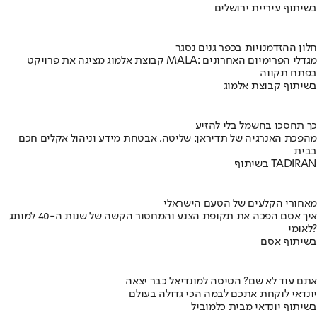
בשיתוף עיריית ירושלים
חלון ההזדמנויות בכפר גנים נסגר
קבוצת אלמוג מציגה את פרויקט MALA: מגדלי הפרימיום האחרונים
בפתח תקווה
בשיתוף קבוצת אלמוג
כך תחסכו בחשמל בלי להזיע
מהפכת האנרגיה של תדיראן: שליטה, אבטחת מידע וניהול אקלים חכם
בבית
בשיתוף TADIRAN
מאחורי הקלעים של הטעם הישראלי
איך אסם הפכה את תקופת הצנע והמחסור הקשה של שנות ה-40 למותג
לאומי?
בשיתוף אסם
אתם עוד לא שם? הטיסה למונדיאל כבר יצאה
יונדאי לוקחת אתכם לבמה הכי גדולה בעולם
בשיתוף יונדאי מבית כלמוביל