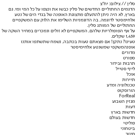
סלין // צילום: יח"צ
הדגמים החתוליים החדשים של סלין כבשו את ונצפו על כל המי ומי. גם
בארץ, לא היה ניתן להתעלם מתצוגת האופנה של בגדי הים של נטע
אלחימסטר לדוגמה, בה הדוגמניות השלימו את הלוק עם המשקפיים
החתוליים של המותג סלין.
על אף הפופולריות שלהם, המשקפיים לא זולים ונמכרים במחיר השקה של
1,459 שקלים.
טעינו? נתקן! אם מצאתם טעות בכתבה, נשמח שתשתפו אותנו
אופנה
משקפי שמש
נטע אלחימיסטר
מדורים
ספורט
תרבות ובידור
לייף סטייל
אוכל
תיירות
טכנולוגיה ומדע
הורוסקופ
ForReal
מגזין השבוע
דעות
חדשות בארץ
חדשות בעולם
פוליטי
ביטחוני
חינוך