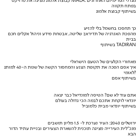
קבוצת אלמוג מציגה את פרויקט MALA: מגדלי הפרימיום האחרונים
בפתח תקווה
בשיתוף קבוצת אלמוג
כך תחסכו בחשמל בלי להזיע
מהפכת האנרגיה של תדיראן: שליטה, אבטחת מידע וניהול אקלים חכם
בבית
בשיתוף TADIRAN
מאחורי הקלעים של הטעם הישראלי
איך אסם הפכה את תקופת הצנע והמחסור הקשה של שנות ה-40 למותג
לאומי?
בשיתוף אסם
אתם עוד לא שם? הטיסה למונדיאל כבר יצאה
יונדאי לוקחת אתכם לבמה הכי גדולה בעולם
בשיתוף יונדאי מבית כלמוביל
ירושלים 2040: העיר נערכת ל- 1.5 מליון תושבים
מנכ"לית העירייה מציגה תוכנית להשארת הצעירים ובניית עתיד הדור
הבא