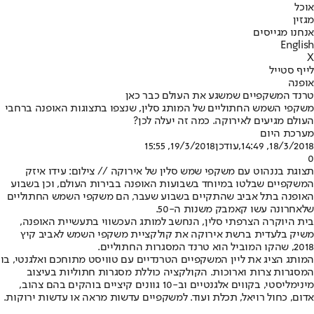
אוכל
מגזין
אנחנו מגייסים
English
X
לייף סטייל
אופנה
טרנד המשקפיים שמשגע את העולם כבר כאן
משקפי השמש החתוליים של המותג סלין, שנצפו בתצוגות האופנה ברחבי
העולם מגיעים לאירוקה. כמה זה יעלה לכן?
מערכת היום
18/3/2018, 14:49
,עודכן
19/3/2018, 15:55
0
תצוגת בננהוט עם משקפי שמש סלין של אירוקה // צילום: עידו איזק
המשקפיים שבלטו במיוחד בשבועות האופנה בבירות העולם, וכן בשבוע
האופנה בתל אביב שהתקיים בשבוע שעבר, הם משקפי השמש החתוליים
שלאחרונה עשו קאמבק משנות ה-50.
בית היוקרה הצרפתי סלין, הנחשב למותג העכשווי בתעשיית האופנה,
משיק בלעדית ברשת אירוקה את קולקציית משקפי השמש לאביב קיץ
2018, שהקו המוביל הוא טרנד המסגרות החתוליים.
המותג הציג את ליין המשקפיים הטרנדיים עם טוויסט מתוחכם ואלגנטי, בו
המסגרות צרות וארוכות. הקולקציה כוללת מסגרות חתוליות בעיצוב
מינימליסטי, בקווים אלגנטיים וב-10 גוונים קיציים בוהקים בהם צהוב,
אדום, כחול רויאל, תכלת ועוד. למשקפיים עדשות מראה או עדשות ירוקות.