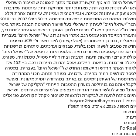
"ישראל היום" הוא גוף תקשורת שנוסד מתוך האמונה שהציבור הישראלי
ראוי לעיתונות טובה יותר, מאוזנת יותר ומדויקת יותר. עיתונות שמדברת
ולא צועקת. עיתונות אמינה, אובייקטיבית ועניינית. עיתונות אחרת וללא
תשלום. המהדורה המודפסת הראשונה פורסמה ב-30 ביולי 2007, וב-2010
הפך "ישראל היום" לעיתון הישראלי בעל שיעור החשיפה הגבוה ביותר בימי
חול. מו"ל העיתון היא ד"ר מרים אדלסון. העורך הראשי הוא עמר לחמנוביץ,
והעורך המייסד הוא עמוס רגב. אתרי האינטרנט של "ישראל היום" בעברית
ובאנגלית, כמו כן היישומונים (אפליקציות) לאנדרואיד ול-iOS, מציגים
חדשות מסביב לשעון, תוכן בלעדי, מבזקים ועדכונים, ניתוחים ופרשנויות,
וידיאו, פודקאסטים ושידורים חיים. פלטפורמות הדיגיטל של "ישראל היום"
כוללות ערוצי חדשות ודעות, תרבות ובידור, לייף סטייל, טכנולוגיה, ספורט,
כלכלה וצרכנות, בריאות, חיילים, אוכל, יהדות, תיירות ורכב. ב-2021 עלו
לאוויר האתר החדש והיישומון החדש של "ישראל היום" בעברית, במטרה
לספק לגולשים חוויה מהירה, עדכנית, בטוחה ונוחה. תכני המהדורה
המודפסת של העיתון זמינים גם באתר, במהדורה יומית מקוונת, ואפשר
לקבל אותם גם בניוזלטר. מועדון ההטבות הייחודי "הקליקה של ישראל
היום" מציע לגולשי האתר הנחות ומבצעים על מוצרים ושירותים. ישראל
היום פתוח להערות, לביקורת ולהצעות לשיפור מקהל הקוראים. פנו אלינו
במייל hayom@israelhayom.co.il.
יום ראשון, 14.6.2026
כ"ט בסיון תשפ"ו
חדשות
דעות
ספורט
ForReal
תרבות ובידור