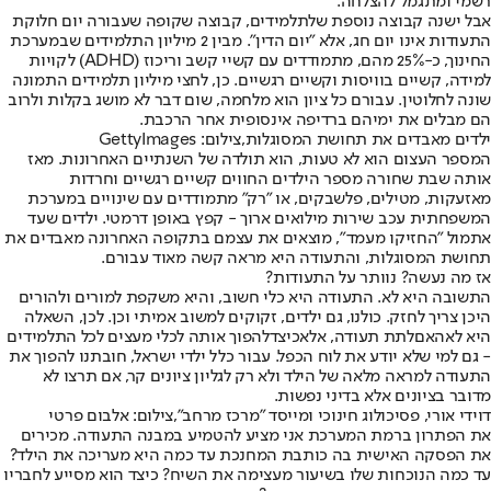
רשמי ומתגמל להצלחה.
אבל ישנה קבוצה נוספת של
תלמידים
, קבוצה שקופה שעבורה יום חלוקת
התעודות אינו יום חג, אלא "יום הדין". מבין 2 מיליון התלמידים שבמערכת
החינוך, כ-25% מהם, מתמודדים עם קשיי קשב וריכוז (ADHD) לקויות
למידה, קשיים בוויסות וקשיים רגשיים. כן, לחצי מיליון תלמידים התמונה
שונה לחלוטין. עבורם כל ציון הוא מלחמה, שום דבר לא מושג בקלות ולרוב
הם מבלים את ימיהם ברדיפה אינסופית אחר הרכבת.
ילדים מאבדים את תחושת המסוגלות,צילום: GettyImages
המספר העצום הוא לא טעות, הוא תולדה של השנתיים האחרונות. מאז
אותה שבת שחורה מספר הילדים החווים קשיים רגשיים וחרדות
מאזעקות, מטילים, פלשבקים, או "רק" מתמודדים עם שינויים במערכת
המשפחתית עכב שירות מילואים ארוך - קפץ באופן דרמטי. ילדים שעד
אתמול "החזיקו מעמד", מוצאים את עצמם בתקופה האחרונה מאבדים את
תחושת המסוגלות, והתעודה היא מראה קשה מאוד עבורם.
אז מה נעשה? נוותר על התעודות?
התשובה היא לא. התעודה היא כלי חשוב, והיא משקפת למורים ולהורים
היכן צריך לחזק. כולנו, גם ילדים, זקוקים למשוב אמיתי וכן. לכן, השאלה
היא לא
האם
לתת תעודה, אלא
כיצד
להפוך אותה לכלי מעצים לכל התלמידים
- גם למי שלא יודע את לוח הכפל. עבור כלל ילדי ישראל, חובתנו להפוך את
התעודה למראה מלאה של הילד ולא רק לגליון ציונים קר, אם תרצו לא
מדובר בציונים אלא בדיני נפשות.
דוידי אורי, פסיכולוג חינוכי ומייסד "מרכז מרחב",צילום: אלבום פרטי
את הפתרון ברמת המערכת אני מציע להטמיע במבנה התעודה. מכירים
את הפסקה האישית בה כותבת המחנכת עד כמה היא מעריכה את הילד?
עד כמה הנוכחות שלו בשיעור מעצימה את השיח? כיצד הוא מסייע לחבריו