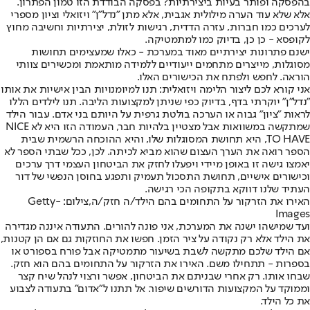
בהפסקה ופותר בעיות ביצירתיות? בפסקה הבודדת הזו טמון הפתרון.
אלא שלא עוד הערה מילולית אגבית, אלא מתן "נדל"ן" ויזואלי וציון מספרי
לערכים כמו חברות, עזרה הדדית, רגישות לזולת, יצירתיות וחשיבה מחוץ
לקופסא - כן כן, בדיוק כמו למתמטיקה.
ישנם פתרונות יצירתיים מאוד במערכת - כאלו שמעצימים תחושות
מסוגלות, מייצרים מתחמים ייעודיים ללמידה מותאמת ומכשירים צוותי
הוראה. לחפש ולפתח את הכישורים האלו.
אני קורא לכם ליצור הלימה ויזואלית: תנו למיומנויות הבין אישיות את אותו
"נדל"ן" יוקרתי בדף, בדיוק כפי שניתן למקצועות הליבה. תנו לילדים הללו
לראות "ציון" גבוה או הערכה בולטת גרפית על היותם בני אדם. עבור הילד
שמתקשה במשוואות אבל מצטיין בלהיות חבר, העמודה הזו היא לא NICE
TO HAVE, היא תחושת המסוגלות שלו, והיא ההוכחה הרשמית שבית
הספר רואה את הערך העצום שהוא מביא לכיתה. לכן, ככל שבתי הספר לא
יאמצו גישה זו באופן מיידי ויפעלו לחזק את הביטחון העצמי דרך ערכים
וכישורים אישיים, תחושת התסכול תעמיק ותפגע בחוסן הנפשי של דור
העתיד שלנו דווקא בתקופה הכי רגישה.
האירו את הזרקור על התחומים בהם הילד/ה חזק/ה,צילום: Getty-
Images
ועד שמישהו ישנה את המערכת, אני פונה להורים
. התעודה איננה מגדירה
את הילד אלא רק נקודה על ציר הזמן. חפשו את החוזקות גם אם הן קטנות,
אם הילד שלכם מתקשה לשבת בשיעור מתמטיקה אבל פורח בספורט או
בספרות - תתחילו משם. האירו את הזרקור על התחומים בהם הוא חזק.
שבחו אותו. רק אחרי שבניתם את הביטחון, אפשר ורצוי לנהל שיח קצר
וממוקד על המקצועות הדורשים שיפור. אל תתנו ל"אדום" בתעודה לצבוע
את כל הילד.