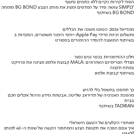
הסוד לקירות נקיים ללא כתמים נחשף
מומחה BG BOND עושה סדר על המדפים ומציג את מותג הצבע SIMPLY
בשיתוף BG BOND
מונדיאל 2026: הטוטו משנה את הכללים
יחסי הימור משופרים, הפקדות ב-Apple Pay ותשלום זכיות מיידי
בשיתוף המועצה להסדר ההימורים בספורט
חלון ההזדמנויות בכפר גנים נסגר
קבוצת אלמוג מציגה את פרויקט MALA: מגדלי הפרימיום האחרונים
בפתח תקווה
בשיתוף קבוצת אלמוג
כך תחסכו בחשמל בלי להזיע
מהפכת האנרגיה של תדיראן: שליטה, אבטחת מידע וניהול אקלים חכם
בבית
בשיתוף TADIRAN
מאחורי הקלעים של הטעם הישראלי
איך אסם הפכה את תקופת הצנע והמחסור הקשה של שנות ה-40 למותג
לאומי?