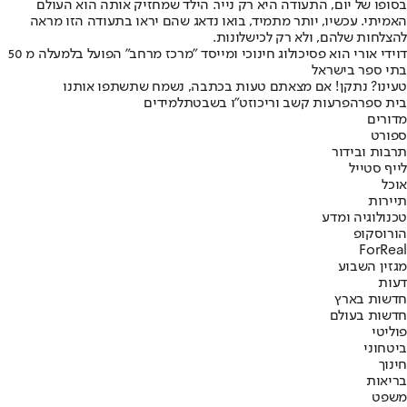
בסופו של יום, התעודה היא רק נייר. הילד שמחזיק אותה הוא העולם
האמיתי. עכשיו, יותר מתמיד, בואו נדאג שהם יראו בתעודה הזו מראה
להצלחות שלהם, ולא רק לכישלונות.
דוידי אורי הוא פסיכולוג חינוכי ומייסד "מרכז מרחב" הפועל בלמעלה מ 50
בתי ספר בישראל
טעינו? נתקן! אם מצאתם טעות בכתבה, נשמח שתשתפו אותנו
בית ספר
הפרעות קשב וריכוז
ט"ו בשבט
תלמידים
מדורים
ספורט
תרבות ובידור
לייף סטייל
אוכל
תיירות
טכנולוגיה ומדע
הורוסקופ
ForReal
מגזין השבוע
דעות
חדשות בארץ
חדשות בעולם
פוליטי
ביטחוני
חינוך
בריאות
משפט