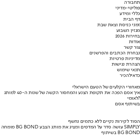
תחבורה
פוליטי-מדיני
כללי ומידע
דף הבית
זמני כניסת וצאת שבת
מגזין השבוע
בחירות 2026
אודות
צור קשר
נבחרת הכתבים והפרשנים
מדיניות פרטיות
הצהרת נגישות
תנאי שימוש
כדאי
להכיר
מאחורי הקלעים של הטעם הישראלי
איך אסם הפכה את תקופת הצנע והמחסור הקשה של שנות ה-40 למותג
לאומי?
בשיתוף אסם
הסוד לקירות נקיים ללא כתמים נחשף
מומחה BG BOND עושה סדר על המדפים ומציג את מותג הצבע SIMPLY
בשיתוף BG BOND