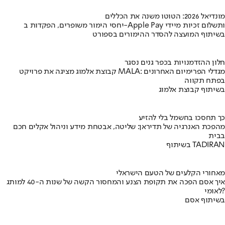
מונדיאל 2026: הטוטו משנה את הכללים
יחסי הימור משופרים, הפקדות ב-Apple Pay ותשלום זכיות מיידי
בשיתוף המועצה להסדר ההימורים בספורט
חלון ההזדמנויות בכפר גנים נסגר
קבוצת אלמוג מציגה את פרויקט MALA: מגדלי הפרימיום האחרונים
בפתח תקווה
בשיתוף קבוצת אלמוג
כך תחסכו בחשמל בלי להזיע
מהפכת האנרגיה של תדיראן: שליטה, אבטחת מידע וניהול אקלים חכם
בבית
בשיתוף TADIRAN
מאחורי הקלעים של הטעם הישראלי
איך אסם הפכה את תקופת הצנע והמחסור הקשה של שנות ה-40 למותג
לאומי?
בשיתוף אסם