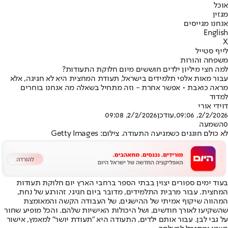
אוכל
מגזין
אנחנו מגייסים
English
X
לייף סטייל
משפחה והורות
למה חצי מיליון ילדים חוששים מיום חלוקת התעודות?
עבור מאות אלפי תלמידים בישראל, תעודת המחצית היא לא חגיגה, אלא
מראה כואבת • אפשר אחרת - וזה מתחיל בשאלה מה אנחנו בוחרים
למדוד
דוידי אורי
2/2/2026, 09:06
,עודכן
2/2/2026, 09:08
0
השמעה
לא כולם חוגגים כשמגיעה התעודה. צילום: Getty Images
בעוד ימים ספורים יצוין בבתי הספר ברחבי הארץ יום חלוקת תעודות
המחצית. עבור מרבית התלמידים, מדובר ביום חגיגי, זהו
רגע של נחת
,
המהווה שיקוף אמיתי של ההישגים, של העבודה הקשה והמאומצת
שהשקיעו לאורך חודשים, ושל היכולות האישיות שלהם. והכל מופיע שחור
על גבי לבן. עבור אותם ילדים, התעודה היא "תעודת יושר" למאמץ, אישור